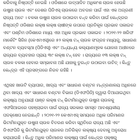
କରିବାକୁ ନିଷ୍ପତ୍ତି ନେଇଛି । ଓଡିଶାରେ ଉତ୍ପାଦିତ ଅଧିକାଂଶ ଚାଉଳ ହେଉଛି
ଉଷୁନା ଚାଉଳ ଏବଂ ଦେଶର ପିଡିଏସ୍‍ ଚାଉଳରେ ଅବଦାନ ପାଇଁ ଏହା ଏକ ଅଗ୍ରଣୀ
ରାଜ୍ୟ ଅଟେ । ବଳକା ଉଷୁନା ଚାଉଳ ଉଠାଇବା ବନ୍ଦ କରିବା ପାଇଁ କେନ୍ଦ୍ରର
ନିଷ୍ପତ୍ତି ଓଡିଶାର ଲକ୍ଷ ଲକ୍ଷ ଚାଷୀଙ୍କ ଉପରେ ପ୍ରତିକୂଳ ପ୍ରଭାବ ପକାଇବ
ଏବଂ ପଶ୍ଚିମ ଓଡିଶାରେ ମଧ୍ୟ ଏହା ଅଧିକ ପ୍ରଭାବ ପକାଇବ । ୨୦୨୧-୨୨ ଖରିଫ
ମାର୍କେଟିଂ ସିଜିନ (କେଏମଏସ୍‍)ରେ ୫୨ ଲକ୍ଷ ଟନ୍ ଚାଉଳ ସଂଗ୍ରହ ମଧ୍ୟରୁ, ସାଧାରଣ
ବଣ୍ଟନ ବ୍ୟବସ୍ଥା (ପିଡିଏସ୍‍) ଏବଂ ଅନ୍ୟାନ୍ୟ କଲ୍ୟାଣମୂଳକ ଯୋଜନା ଅଧୀନରେ
ରାଜ୍ୟର ବ୍ୟବହାର ପ୍ରାୟ ୩୯ ଲକ୍ଷ ଟନ୍ ହେବ । ରାଜ୍ୟରେ ୧୩ ଲକ୍ଷ ଟନ୍
ଚାଉଳ ବଳକା ହେବାର ସମ୍ଭାବନା ଅଛି ଯାହାକୁ ତୁରନ୍ତ ଉଠାଇବା ଉଚିତ୍‍ । କିନ୍ତୁ
କେନ୍ଦ୍ର ଏହି ପ୍ରସଙ୍ଗରେ ନିରବ ରହିଛି ।
ଏଥିସହ ଖାଉଟି ବ୍ୟାପାର, ଖାଦ୍ୟ ଏବଂ ସାଧାରଣ ବଣ୍ଟନ ମନ୍ତ୍ରଣାଳୟ ଅଧିନରେ
ଥିବା ଖାଦ୍ୟ ଏବଂ ସାଧାରଣ ବଣ୍ଟନ ବିଭାଗ (ଡିଏଫପିଡି) ଦ୍ୱାରା ଦିଆଯାଇଥିବା
ଲକ୍ଷ୍ୟ ଅନୁଯାୟୀ ପାଞ୍ଚ ଲକ୍ଷ ଟନ୍ ଭିଟାମିନଯୁକ୍ତ ଉଷୁନା ଚାଉଳକୁ
ଏଫସିଆଇରେ ପହଞ୍ଚାଇବା ପାଇଁ ରାଜ୍ୟ ସରକାର ସମସ୍ତ ଆବଶ୍ୟକୀୟ
ପଦକ୍ଷେପ ନେଇଛନ୍ତି । ୨୦୨୧-୨୨ କେଏମଏସ୍‍ ସମୟରେ ଅଧିକ ପରିମାଣର
ଭିଟାମିନଯୁକ୍ତ ଉଷୁନା ଚାଉଳ ବିତରଣ କରିବା ସ୍ଥିତିରେ ରାଜ୍ୟ ଅଛି ଏବଂ
ଡିଏଫପିଡି କୁ ଭିଟାମିନଯୁକ୍ତ ଚାଉଳର ଅତିରିକ୍ତ ଲକ୍ଷ୍ୟ ଦେବାକୁ ଅନୁରୋଧ
କରାଯାଇଛି । କିନ୍ତୁ ଅଧିକ ପରିମାଣର ଲକ୍ଷ୍ୟ ପାଇଁ କେନ୍ଦ୍ର ପକ୍ଷରୁ