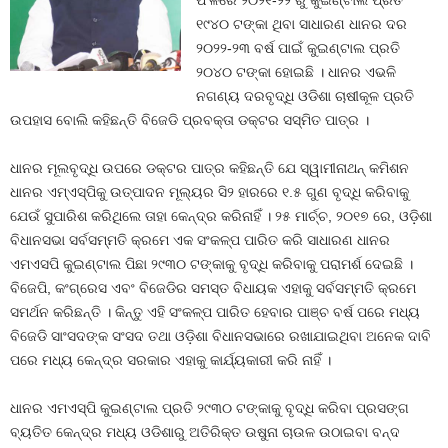
ଫଳରେ ୨୦୨୧-୨୨ ରୁ କୁଇଣ୍ଟାଲ ପ୍ରତି
୧୯୪୦ ଟଙ୍କା ଥିବା ସାଧାରଣ ଧାନର ଦର
୨୦୨୨-୨୩ ବର୍ଷ ପାଇଁ କୁଇଣ୍ଟାଲ ପ୍ରତି
୨୦୪୦ ଟଙ୍କା ହୋଇଛି । ଧାନର ଏଭଳି
ନଗଣ୍ୟ ଦରବୃଦ୍ଧି ଓଡିଶା ଚାଷୀକୂଳ ପ୍ରତି
ଉପହାସ ବୋଲି କହିଛନ୍ତି ବିଜେଡି ପ୍ରବକ୍ତା ଡକ୍ଟର ସସ୍ମିତ ପାତ୍ର ।
ଧାନର ମୂଲବୃଦ୍ଧି ଉପରେ ଡକ୍ଟର ପାତ୍ର କହିଛନ୍ତି ଯେ ସ୍ୱାମୀନାଥନ୍ କମିଶନ
ଧାନର ଏମ୍‍ଏସ୍‍ପିକୁ ଉତ୍ପାଦନ ମୂଲ୍ୟର ସି୨ ହାରରେ ୧.୫ ଗୁଣ ବୃଦ୍ଧି କରିବାକୁ
ଯେଉଁ ସୁପାରିଶ କରିଥିଲେ ତାହା କେନ୍ଦ୍ର କରିନାହିଁ । ୨୫ ମାର୍ଚ୍ଚ, ୨୦୧୭ ରେ, ଓଡ଼ିଶା
ବିଧାନସଭା ସର୍ବସମ୍ମତି କ୍ରମେ ଏକ ସଂକଳ୍ପ ପାରିତ କରି ସାଧାରଣ ଧାନର
ଏମଏସପି କୁଇଣ୍ଟାଲ ପିଛା ୨୯୩୦ ଟଙ୍କାକୁ ବୃଦ୍ଧି କରିବାକୁ ପରାମର୍ଶ ଦେଇଛି ।
ବିଜେପି, କଂଗ୍ରେସ ଏବଂ ବିଜେଡିର ସମସ୍ତ ବିଧାୟକ ଏହାକୁ ସର୍ବସମ୍ମତି କ୍ରମେ
ସମର୍ଥନ କରିଛନ୍ତି । କିନ୍ତୁ ଏହି ସଂକଳ୍ପ ପାରିତ ହେବାର ପାଞ୍ଚ ବର୍ଷ ପରେ ମଧ୍ୟ
ବିଜେଡି ସାଂସଦଙ୍କ ସଂସଦ ତଥା ଓଡ଼ିଶା ବିଧାନସଭାରେ ରଖାଯାଇଥିବା ଅନେକ ଦାବି
ପରେ ମଧ୍ୟ କେନ୍ଦ୍ର ସରକାର ଏହାକୁ କାର୍ଯ୍ୟକାରୀ କରି ନାହିଁ ।
ଧାନର ଏମଏସ୍‍ପି କୁଇଣ୍ଟାଲ ପ୍ରତି ୨୯୩୦ ଟଙ୍କାକୁ ବୃଦ୍ଧି କରିବା ପ୍ରସଙ୍ଗ
ବ୍ୟତିତ କେନ୍ଦ୍ର ମଧ୍ୟ ଓଡିଶାରୁ ଅତିରିକ୍ତ ଉଷୁନା ଚାଉଳ ଉଠାଇବା ବନ୍ଦ