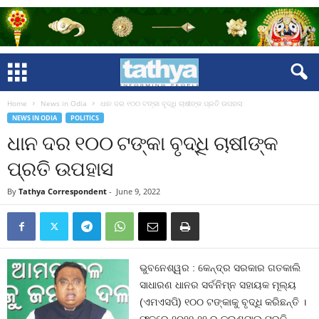
Home
News in Odia
ଧାନ ଦର ୧୦୦ ଟଙ୍କା ବୃଦ୍ଧି ଚାଷୀଙ୍କ ପ୍ରତି ଉପହାସ
NEWS IN ODIA
POLITICS
ଧାନ ଦର ୧୦୦ ଟଙ୍କା ବୃଦ୍ଧି ଚାଷୀଙ୍କ
ପ୍ରତି ଉପହାସ
By
Tathya Correspondent
-
June 9, 2022
ଭୁବନେଶ୍ୱର : କେନ୍ଦ୍ର ସରକାର ଗତକାଲି
ସାଧାରଣ ଧାନର ସର୍ବନିମ୍ନ ସହାୟକ ମୂଲ୍ୟ
(ଏମଏସପି) ୧୦୦ ଟଙ୍କାକୁ ବୃଦ୍ଧି କରିଛନ୍ତି ।