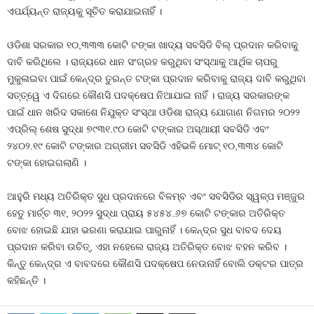
ଏପର୍ଯ୍ୟନ୍ତ ରାଜ୍ୟକୁ ସୂଚିତ କରାଯାଇନାହିଁ ।
ଓଡିଶା ସରକାର ୧୦,୩୩୩ କୋଟି ଟଙ୍କା ଖାଦ୍ୟ ସବସିଡି ବିଲ୍ ପ୍ରଦାନ କରିବାକୁ
ଦାବି କରିଥିଲେ । ରାଜ୍ୟରେ ଧାନ ସଂଗ୍ରହ କରୁଥିବା ସଂସ୍ଥାକୁ ଆର୍ଥିକ ଚାପରୁ
ମୁକୁଳାଇବା ପାଇଁ କେନ୍ଦ୍ର ତୁରନ୍ତ ଟଙ୍କା ପ୍ରଦାନ କରିବାକୁ ରାଜ୍ୟ ଦାବି କରୁଥିବା
ସତ୍ତ୍ୱେ ଏ ଦିଗରେ କୌଣସି ପଦକ୍ଷେପ ନିଆଯାଇ ନାହିଁ । ରାଜ୍ୟ ସରକାରଙ୍କ
ପାଇଁ ଧାନ ଖରିଦ ସକାଶେ ନିଯୁକ୍ତ ସଂସ୍ଥା ଓଡିଶା ରାଜ୍ୟ ଯୋଗାଣ ନିଗମର ୨୦୨୨
ଏପ୍ରିଲ୍‍ ଶେଷ ସୁଦ୍ଧା ୭୯୩୧.୯୦ କୋଟି ଟଙ୍କାର ଅସ୍ଥାୟୀ ସବସିଡି ଏବଂ
୨୪୦୨.୧୯ କୋଟି ଟଙ୍କାର ଅଗ୍ରୀମ ସବସିଡି ଏହିଭଳି ମୋଟ୍‍ ୧୦,୩୩୪ କୋଟି
ଟଙ୍କା ହୋଇଗଲାଣି ।
ଆହୁରି ମଧ୍ୟ ଅତିରିକ୍ତ ସୁଧ ପ୍ରଦାନରେ ବିଳମ୍ବ ଏବଂ ସବସିଡିର ସ୍ୱଳ୍ପ ମଞ୍ଜୁର
ହେତୁ ମାର୍ଚ୍ଚ ୩୧, ୨୦୨୨ ସୁଦ୍ଧା ପ୍ରାୟ ୫୪୫୪.୬୭ କୋଟି ଟଙ୍କାର ଅତିରିକ୍ତ
ବୋଝ ହୋଇଛି ଯାହା ଭରଣା କରାଯାଇ ପାରୁନାହିଁ । କେନ୍ଦ୍ର ସୁଧ ବାବଦ ଦେୟ
ପ୍ରଦାନ କରିବା ଉଚିତ୍‍, ଏହା ନହେଲେ ରାଜ୍ୟ ଅତିରିକ୍ତ ବୋଝ ବହନ କରିବ ।
କିନ୍ତୁ କେନ୍ଦ୍ର ଏ ବାବଦରେ କୌଣସି ପଦକ୍ଷେପ ନେଉନାହିଁ ବୋଲି ଡକ୍ଟର ପାତ୍ର
କହିଛନ୍ତି ।