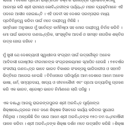
ଲାଗିଛି । ଦେଶର ପ୍ରଥମ ରାଷ୍ଟ୍ରପତି ଡକ୍ଟର ରାଜେନ୍ଦ୍ର ପ୍ରସାଦଙ୍କଠାରୁ
ଆରମ୍ଭ କରି ଶ୍ରୀ ରାମନାଥ କୋବିନ୍ଦଜୀଙ୍କ ପର୍ଯ୍ୟନ୍ତ ମହାନ ବ୍ୟକ୍ତିମାନେ ଏହି
ପଦରେ ଆସୀନ ହୋଇଛନ୍ତି । ଏହି ପଦବୀ ସହ ଦେଶର ପରମ୍ପରାର ମଧ୍ୟ
ପ୍ରତିନିଧିତ୍ୱ କରିବା ପାଇଁ ମତେ ଦାୟୀତ୍ୱ ମିଳିଛି ।
ସମ୍ବିଧାନ ଅନୁସାରେ ମୁଁ ସର୍ବୋଚ୍ଚ କର୍ମନିଷ୍ଠା ସହ ମୋର ଦାୟୀତ୍ୱ ନିର୍ବାହ କରିବି ।
ମୋ ପାଇଁ ଭାରତର ଗଣତାନ୍ତ୍ରିକ, ସାଂସ୍କୃତିକ ଆଦର୍ଶ ଓ ସମସ୍ତ ନାଗରିକ ଶକ୍ତିର
ଉତ୍ସ ହୋଇ ରହିବେ ।
ମୁଁ ଖୁସୀ ଯେ ଦେଶବ୍ୟାପୀ ସ୍ୱାଧୀନତା ସଂଗ୍ରାମ ପାଇଁ ଉତ୍ସର୍ଗୀକୃତ ଅନେକ
ଆଦିବାସୀ ଗୋଷ୍ଠୀର ବୀରମାନଙ୍କ ସଂଗ୍ରହାଳୟମାନ ସ୍ଥାପିତ ହେଉଛି । ୭୫ବର୍ଷର
ସଂସଦୀୟ ଗଣତନ୍ତ୍ର ଭାବେ ଭାରତ ବିକାଶର ସଂକଳ୍ପକୁ ଭାଗିଦାରୀତା ଓ ସହମତି
ଭିତ୍ତିରେ ଆଗେଇ ନେଇଛି । ବିବିଧତାରେ ପରିପୂର୍ଣ୍ଣ ଆମ ଦେଶରେ ଆମେ ଅନେକ
ଭାଷା, ଧର୍ମ, ସମ୍ପ୍ରଦାୟ, ଖାଦ୍ୟ ଓ ଜୀବନଶୈଳୀ ଏବଂ ପ୍ରଥା ଇତ୍ୟାଦିକୁ ଗ୍ରହଣ
କରି ଏକ ଭାରତ, ଶ୍ରେଷ୍ଠ ଭାରତ ନିର୍ମାଣରେ ଲାଗି ପଡିଛୁ ।
ଏକ ଦଶନ୍ଧି ଆଗରୁ ରାଇରଙ୍ଗପୁରର ଶ୍ରୀ ଅରବିନ୍ଦ ପୂର୍ଣ୍ଣାଙ୍ଗ
ଶିକ୍ଷାକେନ୍ଦ୍ରରେ ମତେ ଜଣେ ଶିକ୍ଷକ ହିସାବରେ କାର୍ଯ୍ୟ କରିବାର ସୁଯୋଗ
ମିଳିଥିଲା । ଅଳ୍ପକିଛି ଦିନ ପରେ ଆମେ ଶ୍ରୀ ଅରବିନ୍ଦଙ୍କ ୧୫୦ ତମ ଜନ୍ମବାର୍ଷିକୀ
ପାଳନ କରିବା । ଶ୍ରୀ ଅରବିନ୍ଦଙ୍କ ଶିକ୍ଷା ଦର୍ଶନ ମତେ ଉତ୍ସାହିତ କରିଛି । ଶିକ୍ଷା