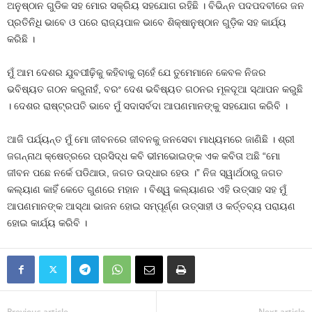
ଅନୁଷ୍ଠାନ ଗୁଡିକ ସହ ମୋର ସକ୍ରିୟ ସହଯୋଗ ରହିଛି । ବିଭିନ୍ନ ପଦପଦବୀରେ ଜନ
ପ୍ରତିନିଧି ଭାବେ ଓ ପରେ ରାଜ୍ୟପାଳ ଭାବେ ଶିକ୍ଷାନୁଷ୍ଠାନ ଗୁଡ଼ିକ ସହ କାର୍ଯ୍ୟ
କରିଛି ।
ମୁଁ ଆମ ଦେଶର ଯୁବପୀଢ଼ିକୁ କହିବାକୁ ଚାହେଁ ଯେ ତୁମେମାନେ କେବଳ ନିଜର
ଭବିଷ୍ୟତ ଗଠନ କରୁନାହଁ, ବରଂ ଦେଶ ଭବିଷ୍ୟତ ଗଠନର ମୂଳଦୂଆ ସ୍ଥାପନ କରୁଛି
। ଦେଶର ରାଷ୍ଟ୍ରପତି ଭାବେ ମୁଁ ସଦାସର୍ବଦା ଆପଣମାନଙ୍କୁ ସହଯୋଗ କରିବି ।
ଆଜି ପର୍ଯ୍ୟନ୍ତ ମୁଁ ମୋ ଜୀବନରେ ଜୀବନକୁ ଜନସେବା ମାଧ୍ୟମରେ ଜାଣିଛି । ଶ୍ରୀ
ଜଗନ୍ନାଥ କ୍ଷେତ୍ରରେ ପ୍ରସିଦ୍ଧ କବି ଭୀମଭୋଇଙ୍କ ଏକ କବିତା ଅଛି “ମୋ
ଜୀବନ ପଛେ ନର୍କେ ପଡିଥାଉ, ଜଗତ ଉଦ୍ଧାର ହେଉ ।” ନିଜ ସ୍ୱାର୍ଥଠାରୁ ଜଗତ
କଲ୍ୟାଣ କାହିଁ କେତେ ଗୁଣରେ ମହାନ । ବିଶ୍ୱ କଲ୍ୟାଣର ଏହି ଉତ୍ସାହ ସହ ମୁଁ
ଆପଣମାନଙ୍କ ଆସ୍ଥା ଭାଜନ ହୋଇ ସମ୍ପୂର୍ଣ୍ଣ ଉତ୍ସାହୀ ଓ କର୍ତ୍ତବ୍ୟ ପରାୟଣ
ହୋଇ କାର୍ଯ୍ୟ କରିବି ।
Previous article
Next article