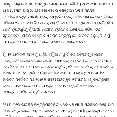
କରିବୁ । ଏହା ଭାରତୀୟ ସଶସ୍ତ୍ର ସେନାର ଉଭୟ ଶୌର୍ଯ୍ୟ ଓ ସଂଯମର ପ୍ରତୀକ ।
ଆଜି ମୁଁ ମୋର ଆଗୁଆ ଶୁଭେଚ୍ଛା ଦେଶର ସଶସ୍ତ୍ର ସେନା ଓ ସମସ୍ତ
ନାଗରିକମାନଙ୍କୁ ଜଣାଉଛି । ଭଦ୍ରବ୍ୟକ୍ତି ଓ ଭଦ୍ର ମହିଳାଗଣ ଦେଶର ପୂର୍ବଭାଗ
ଓଡ଼ିଶାର ଏକ ଛୋଟ ଆଦିବାସୀ ଗ୍ରାମରୁ ମୁଁ ମୋ ଜୀବନ ଯାତ୍ରା ଆରମ୍ଭ କରିଥିଲି ।
ଯେଉଁ ପୃଷ୍ଠଭୂମିରୁ ମୁଁ ଆସିଛି ସେଠାରେ ପ୍ରାଥମିକ ଶିକ୍ଷାଲାଭ କରିବା ଏକ
ସ୍ୱପ୍ନଭଳି । ମାତ୍ର ସମସ୍ତ ବାଧାବିଘ୍ନ ସତ୍ତ୍ୱେ ମୋ ସଂକଳ୍ପ ଦୃଢ଼ ଥିଲା ଓ ମୁଁ
ଆମ ଗ୍ରାମର ପ୍ରଥମ ଝିଅ ଭାବେ କଲେଜରେ ପ୍ରବେଶ କଲି ।
ମୁଁ ଏକ ଆଦିବାସୀ ସମାଜରୁ ଆସିଛି । ମୁଁ ଜଣେ ୱାର୍ଡ କାଉନସିଲରରୁ ଭାରତର
ରାଷ୍ଟ୍ରପତି ହେବାର ସୁଯୋଗ ପାଇଛି । ଗଣତନ୍ତ୍ରର ଜନନୀ ଭାରତ ବର୍ଷର ଏହାହିଁ
ହେଉଛି ମହାନତା । ଆମ ଗଣତନ୍ତ୍ରର ଶକ୍ତି ପ୍ରତି ଏହା ହେଉଛି ଶ୍ରଦ୍ଧାଞ୍ଜଳି ଯେ
ଗରୀବ ଘରେ ତଥା ଦୁର୍ଗମ ଆଦିବାସୀ ଅଞ୍ଚଳରେ ଜନ୍ମ ହୋଇଥିବା ଜଣେ ଝିଅ
ଭାରତର ସର୍ବୋଚ୍ଚ ସାମ୍ବିଧାନିକ ପଦବୀ ଅଳଙ୍କୃତ କରିପାରିଛି । ମୁଁ ରାଷ୍ଟ୍ରପତି
ପଦରେ ଆସୀନ ହେବା ମୋର ବ୍ୟକ୍ତିଗତ ସଫଳତା ନୁହେଁ, ଏହା ଭାରତର
ପ୍ରତ୍ୟେକ ଗରିବ ବ୍ୟକ୍ତିର ସଫଳତା ।
ମୋ ଆଗରେ ଭାରତର ରାଷ୍ଟ୍ରପତିତ୍ୱର ଏପରି ଏକ ମହାନ ପ୍ରତିଷ୍ଠା ରହିଛି ଯାହା
ନିରବିଚ୍ଛିନ୍ନ ଭାବେ ବିଶ୍ୱରେ ଭାରତୀୟ ଗଣତନ୍ତ୍ରର ମର୍ଯ୍ୟାଦା ବୃଦ୍ଧି କରିବାରେ