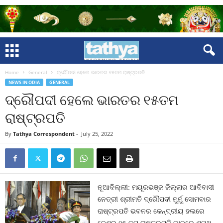
Home
General
ଦ୍ରୌପଦୀ ହେଲେ ଭାରତର ୧୫ତମ ରାଷ୍ଟ୍ରପତି
NEWS IN ODIA
GENERAL
ଦ୍ରୌପଦୀ ହେଲେ ଭାରତର ୧୫ତମ
ରାଷ୍ଟ୍ରପତି
By
Tathya Correspondent
-
July 25, 2022
ନୂଆଦିଲ୍ଲୀ: ମୟୂରଭଞ୍ଜ ଜିଲ୍ଲାର ଆଦିବାସୀ
ନେତ୍ରୀ ଶ୍ରୀମତି ଦ୍ରୌପଦୀ ମୁର୍ମୁ ସୋମବାର
ରାଷ୍ଟ୍ରପତି ଭବନର କେନ୍ଦ୍ରୀୟ ହଲରେ