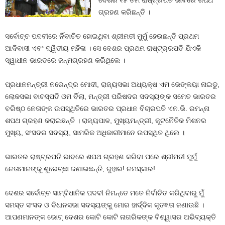
ଦେଶର ୧୫ ତମ ରାଷ୍ଟ୍ରପତି ଭାବରେ ଶପଥ
ଗ୍ରହଣ କରିଛନ୍ତି ।
ସର୍ବୋଚ୍ଚ ପଦବୀରେ ର୍ନିବାଚିତ ହୋଇଥିବା ଶ୍ରୀମତୀ ମୁର୍ମୁ ହେଉଛନ୍ତି ପ୍ରଥମ
ଆଦିବାସୀ ଏବଂ ଦ୍ୱିତୀୟ ମହିଳା । ସେ ଦେଶର ପ୍ରଥମ ରାଷ୍ଟ୍ର୍ରପତି ଯିଏକି
ସ୍ୱାଧୀନ ଭାରତରେ ଜନ୍ମଗ୍ରହଣ କରିଥିଲେ ।
ପ୍ରଧାନମନ୍ତ୍ରୀ ନରେନ୍ଦ୍ର ମୋଦୀ, ରାଜ୍ୟସଭା ଅଧ୍ୟକ୍ଷ ଏମ ଭେଙ୍କୟା ନାଇଡୁ,
ଲୋକସଭା ବାଚସ୍ପତି ଓମ ର୍ବିଲା, ମନ୍ତ୍ରୀ ପରିଷଦର ସଦସ୍ୟଙ୍କ ସମେତ ଭାରତର
ବରିଷ୍ଠ ନେତାଙ୍କ ଉପସ୍ଥିତିରେ ଭାରତର ପ୍ରଧାନ ବିଚାରପତି ଏନ.ଭି. ରମନ୍ନା
ଶପଥ ଗ୍ରହଣ କରାଇଛନ୍ତି । ରାଜ୍ୟପାଳ, ମୁଖ୍ୟମନ୍ତ୍ରୀ, କୂଟନୈତିକ ମିଶନର
ମୁଖ୍ୟ, ସଂସଦର ସଦସ୍ୟ, ସାମରିକ ଅଧିକାରୀମାନେ ଉପସ୍ଥିତ ଥିଲେ ।
ଭାରତର ରାଷ୍ଟ୍ରପତି ଭାବରେ ଶପଥ ଗ୍ରହଣ କରିବା ପରେ ଶ୍ରୀମତୀ ମୁର୍ମୁ
ନେତାମାନଙ୍କୁ ଶୁଭେଚ୍ଛା ଜଣାଇଛନ୍ତି, ଜୁହାର! ନମସ୍କାର!
ଦେଶର ସର୍ବୋଚ୍ଚ ସାମ୍ବିଧାନିକ ପଦବୀ ନିମନ୍ତେ ମତେ ନିର୍ବାଚିତ କରିଥିବାରୁ ମୁଁ
ସମସ୍ତ ସଂସଦ ଓ ବିଧାନସଭା ସଦସ୍ୟଙ୍କୁ ମୋର ହାର୍ଦ୍ଦିକ କୃତଜ୍ଞତା ଜଣାଉଛି ।
ଆପଣମାନଙ୍କ ଭୋଟ୍ ଦେଶର କୋଟି କୋଟି ନାଗରିକଙ୍କ ବିଶ୍ୱାସର ଅଭିବ୍ୟକ୍ତି