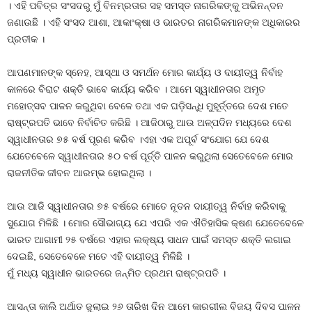
। ଏହି ପବିତ୍ର ସଂସଦରୁ ମୁଁ ବିନମ୍ରତାର ସହ ସମସ୍ତ ନାଗରିକଙ୍କୁ ଅଭିନନ୍ଦନ
ଜଣାଉଛି । ଏହି ସଂସଦ ଆଶା, ଆକାଂକ୍ଷା ଓ ଭାରତର ନାଗରିକମାନଙ୍କ ଅଧିକାରର
ପ୍ରତୀକ ।
ଆପଣମାନଙ୍କ ସ୍ନେହ, ଆସ୍ଥା ଓ ସମର୍ଥନ ମୋର କାର୍ଯ୍ୟ ଓ ଦାୟୀତ୍ୱ ନିର୍ବାହ
କାଳରେ ବିରାଟ ଶକ୍ତି ଭାବେ କାର୍ଯ୍ୟ କରିବ । ଆମେ ସ୍ୱାଧୀନତାର ଅମୃତ
ମହୋତ୍ସବ ପାଳନ କରୁଥିବା ବେଳେ ତଥା ଏକ ଘଡ଼ିସନ୍ଧି ମୁହୂର୍ତ୍ତରେ ଦେଶ ମତେ
ରାଷ୍ଟ୍ରପତି ଭାବେ ନିର୍ବାଚିତ କରିଛି । ଆଜିଠାରୁ ଆଉ ଅଳ୍ପଦିନ ମଧ୍ୟରେ ଦେଶ
ସ୍ୱାଧୀନତାର ୭୫ ବର୍ଷ ପୂରଣ କରିବ ।ଏହା ଏକ ଅପୂର୍ବ ସଂଯୋଗ ଯେ ଦେଶ
ଯେତେବେଳେ ସ୍ୱାଧୀନତାର ୫୦ ବର୍ଷ ପୂର୍ତ୍ତି ପାଳନ କରୁଥିଲା ସେତେବେଳେ ମୋର
ରାଜନୀତିକ ଜୀବନ ଆରମ୍ଭ ହୋଇଥିଲା ।
ଆଉ ଆଜି ସ୍ୱାଧୀନତାର ୭୫ ବର୍ଷରେ ମୋତେ ନୂତନ ଦାୟୀତ୍ୱ ନିର୍ବାହ କରିବାକୁ
ସୁଯୋଗ ମିଳିଛି । ମୋର ସୌଭାଗ୍ୟ ଯେ ଏପରି ଏକ ଐତିହାସିକ କ୍ଷଣ ଯେତେବେଳେ
ଭାରତ ଆଗାମୀ ୨୫ ବର୍ଷରେ ଏହାର ଲକ୍ଷ୍ୟ ସାଧନ ପାଇଁ ସମସ୍ତ ଶକ୍ତି ଲଗାଇ
ଦେଇଛି, ସେତେବେଳେ ମତେ ଏହି ଦାୟୀତ୍ୱ ମିଳିଛି ।
ମୁଁ ମଧ୍ୟ ସ୍ୱାଧୀନ ଭାରତରେ ଜନ୍ମିତ ପ୍ରଥମ ରାଷ୍ଟ୍ରପତି ।
ଆସନ୍ତା କାଲି ଅର୍ଥାତ ଜୁଲାଇ ୨୬ ତାରିଖ ଦିନ ଆମେ କାରଗୀଲ ବିଜୟ ଦିବସ ପାଳନ