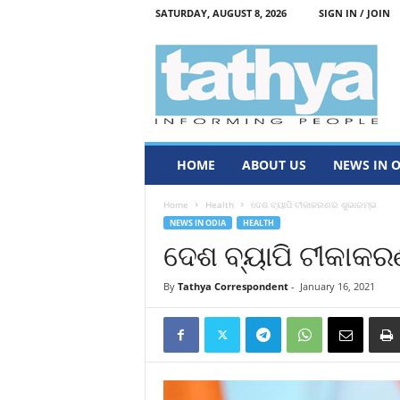
SATURDAY, AUGUST 8, 2026
SIGN IN / JOIN
T
a
t
h
y
a
HOME
ABOUT US
NEWS IN 
Home
Health
ଦେଶ ବ୍ୟାପି ଟୀକାକରଣର ଶୁଭାରମ୍ଭ
NEWS IN ODIA
HEALTH
ଦେଶ ବ୍ୟାପି ଟୀକାକ
By
Tathya Correspondent
-
January 16, 2021