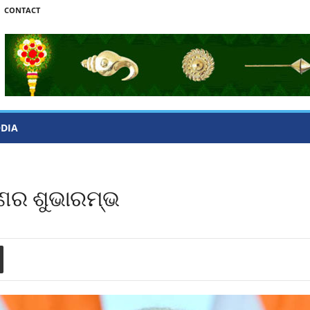
CONTACT
ODIA
ରଣର ଶୁଭାରମ୍ଭ