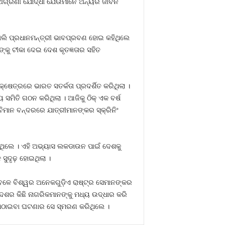
ନ୍ୟ ଅଗ୍ରଣୀ ଯୋଦ୍ଧା ଯେଉଁମାନେ ଅନ୍ୟର ଜୀବନ
ୋଲି ପ୍ରଧାନମନ୍ତ୍ରୀ ଭାବପ୍ରବଣ ହୋଇ କହିଥିଲେ
ୁ ଟୀକା ଦେଇ ଦେଶ କୃତଜ୍ଞତାର ସହିତ
େତ୍ରରେ ଭାରତ ସତର୍କତା ପ୍ରଦର୍ଶିତ କରିଥିଲା ।
ମିତି ଗଠନ କରିଥିଲା । ଆଜିକୁ ଠିକ୍ ଏକ ବର୍ଷ
ବିମାନ ବନ୍ଦରରେ ଯାତ୍ରୀମାନଙ୍କର ସ୍କ୍ରିନିଂ
ାଇଥିଲେ । ଏହି ଅଭ୍ୟାସ ଲକଡାଉନ ପାଇଁ ଦେଶକୁ
ସୁଦୃଢ଼ ହୋଇଥିଲା ।
େଳେ ବିଶ୍ୱର ଅନେକଗୁଡ଼ିଏ ରାଷ୍ଟ୍ର ସେମାନଙ୍କର
େଶର କିଛି ନାଗରିକମାନଙ୍କୁ ମଧ୍ୟ ଉଦ୍ଧାର କରି
ର ପଠାଇବା ଘଟଣାର ସେ ସ୍ମରଣ କରିଥିଲେ ।