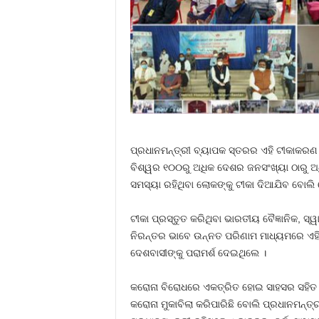
ପ୍ରଧାନମନ୍ତ୍ରୀ ବ୍ୟାପକ ସ୍ତରର ଏହି ଟୀକାକରଣ 
ବିଶ୍ୱର ୧୦୦ରୁ ଅଧିକ ଦେଶର ଜନସଂଖ୍ୟା ଠାରୁ ଅଧ
ସମସ୍ୟା ରହିଥିବା ଲୋକଙ୍କୁ ଟୀକା ଦିଆଯିବ ବୋଲି
ଟୀକା ପ୍ରସ୍ତୁତ କରିଥିବା ଭାରତୀୟ ବୈଜ୍ଞାନିକ, ସ
ନିରନ୍ତର ଭାବେ ଉନ୍ନତ ପରିଣାମ ମାଧ୍ୟମରେ ଏହି ବ
ଦେଶବାସୀଙ୍କୁ ପରାମର୍ଶ ଦେଇଥିଲେ ।
କରୋନା ବିରୋଧରେ ଏକତ୍ରିତ ହୋଇ ସାହସର ସହିତ ଲ
କରୋନା ମୁକାବିଲା କରିପାରିଛି ବୋଲି ପ୍ରଧାନମନ୍ତ