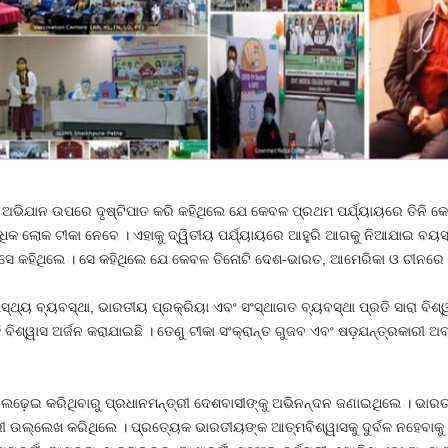
ଅଭିଯାନ ଉପରେ ଦୃଷ୍ଟିପାତ କରି କହିଥିଲେ ଯେ କେବଳ ପ୍ରଥମ ପର୍ଯ୍ୟାୟରେ ତିନି କୋ
ିକ ଲୋକ ଟୀକା ନେବେ । ଏହାକୁ ଦ୍ୱିତୀୟ ପର୍ଯ୍ୟାୟରେ ଆହୁରି ଆଗକୁ ନିଆଯାଇ ବୟସ
 ସେ କହିଥିଲେ । ସେ କହିଥିଲେ ଯେ କେବଳ ତିନୋଟି ଦେଶ-ଭାରତ, ଆମେରିକା ଓ ଚୀନରେ 
୍ୱାସ୍ଥ୍ୟ ବ୍ୟବସ୍ଥା, ଭାରତୀୟ ପ୍ରକ୍ରିୟା ଏବଂ ସଂସ୍ଥାଗତ ବ୍ୟବସ୍ଥା ପ୍ରତି ସାରା ବି
ିଶ୍ୱାସ ଅର୍ଜନ କରାଯାଇଛି । ତେଣୁ ଟୀକା ସଂକ୍ରାନ୍ତ ଗୁଜବ ଏବଂ ଷଡ଼ଯନ୍ତ୍ରକାରୀ ଅବଧ
ଢ଼େଇ କରିଥିବାରୁ ପ୍ରଧାନମନ୍ତ୍ରୀ ଦେଶବାସୀଙ୍କୁ ଅଭିନନ୍ଦନ ଜଣାଇଥିଲେ । ଭାରତ
୍ରୀ ଉଲ୍ଲେଖ କରିଥିଲେ । ପ୍ରତ୍ୟେକ ଭାରତୀୟଙ୍କ ଆତ୍ମବିଶ୍ୱାସକୁ ଦୁର୍ବଳ ନହେବାକ