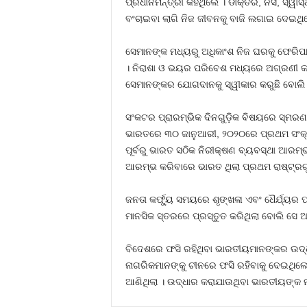
ପ୍ରଧାନମନ୍ତ୍ରୀ କହିଥିଲେ । ଡାକ୍ତର, ନର୍ସ, ସ୍ୱ
ବଂଚାଇବା ଲାଗି ନିଜ ଜୀବନକୁ ବାଜି ଲଗାଇ ଦେଇଥି
ସେମାନଙ୍କ ମଧ୍ୟରୁ ଅଧିକାଂଶ ନିଜ ଘରକୁ ଫେରିପ
। ନିରାଶା ଓ ଭୟର ପରିବେଶ ମଧ୍ୟରେ ଅଗ୍ରଣୀ କ
ସେମାନଙ୍କର ଯୋଗଦାନକୁ ସ୍ୱୀକାର କରୁଛି ବୋଲି ଶ
ସଂକଟର ପ୍ରାରମ୍ଭିକ ଦିନଗୁଡ଼ିକ ବିଷୟରେ ସ୍ମରଣ 
ଭାରତରେ ୩୦ ଜାନୁଆରୀ, ୨୦୨୦ରେ ପ୍ରଥମ ସଂକ୍ରମିତ
ପୂର୍ବରୁ ଭାରତ ସଠିକ ନିରୀକ୍ଷଣ ବ୍ୟବସ୍ଥା ଆରମ୍ଭ
ଆରମ୍ଭ କରିବାରେ ଭାରତ ଥିଲା ପ୍ରଥମ ରାଷ୍ଟ୍ରଗ
ଜନତା କର୍ଫ୍ୟୁ ସମୟରେ ଶୃଙ୍ଖଳା ଏବଂ ଧୈର୍ଯ୍ୟର
ମାନସିକ ସ୍ତରରେ ପ୍ରସ୍ତୁତ କରିଥିଲା ବୋଲି ସେ 
ବିଦେଶରେ ଫସି ରହିଥିବା ଭାରତୀୟମାନଙ୍କର ଉଦ୍
ନାଗରିକମାନଙ୍କୁ ଚୀନରେ ଫସି ରହିବାକୁ ଦେଇଥିଲେ
ଆଣିଥିଲା । ଉଦ୍ଧାର କରାଯାଉଥିବା ଭାରତୀୟଙ୍କ ନ