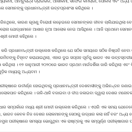
ାସ୍ଥ୍ୟକର୍ମୀ, ଆମ୍ବୁଲାନ୍ସ ଡ୍ରାଇଭର, ଆଶାକର୍ମୀ, ସଫେଇ କର୍ମଚାରୀ, ପୋଲିସ ଏବଂ ଅ
ଲେ ସେମାନଙ୍କୁ ପ୍ରଧାନମନ୍ତ୍ରୀ ଉଚ୍ଚପ୍ରଶଂସା କରିଥିଲେ ।
ାରିନଥିଲେ, କାରଣ ଭୂତାଣୁ ବିରୋଧୀ ଲଢ଼େଇରେ ସେମାନଙ୍କର ଜୀବନ ଚାଲିଯାଇଥିଲା ବ
ରୋନା ଯୋଦ୍ଧାମାନେ ଆଶାର ନୂଆ ଆଲୋକ ନେଇ ଆସିଥିଲେ । ଆଜି ପ୍ରଥମେ ସେମାନଙ୍କ
୍ରୀ ମୋଦୀ କହିଥିଲେ ।
କରି ପ୍ରଧାନମନ୍ତ୍ରୀ ଉଲ୍ଲେଖ କରିଥିଲେ ଯେ ସଠିକ ସମୟରେ ସଠିକ ନିଷ୍ପତି ନେବା କ୍ଷ
ଙ୍କୁ ଚିହ୍ନଟ କରାଯାଇଥିଲା, ଏହାର ଦୁଇ ସପ୍ତାହ ପୂର୍ବରୁ ଭାରତ ଏକ ଉଚ୍ଚସ୍ତରୀୟ ସ
 କରିଥିଲା । ୧୭ ଜାନୁଆରୀ ୨୦୨୦ରେ ଭାରତ ପ୍ରଥମ ମାର୍ଗଦର୍ଶିକା ଜାରି କରିଥିଲା ଏବଂ 
ୁଡ଼ିକ ମଧ୍ୟରୁ ଅନ୍ୟତମ ।
 ପରୀକ୍ଷାରେ ଉତୀର୍ଣ୍ଣ ହୋଇଥିବାରୁ ପ୍ରଧାନମନ୍ତ୍ରୀ ଦେଶବାସୀଙ୍କୁ ଅଭିନନ୍ଦନ ଜଣ
ଆଲୋକପାତ କରିଥିଲେ । ତାଳି-ଥାଳି ବଜାଇବା ଓ ଦୀପ ଜଳାଇବା ଦ୍ୱାରା ଦେଶର ମନୋବଳ 
ଧାର ସମ୍ପର୍କରେ ମଧ୍ୟ ଶ୍ରୀ ମୋଦୀ ଉଲ୍ଲେଖ କରିଥିଲେ । ଏପରି ଏକ ସମୟ ଯେତେବ
, ଭାରତ କେବଳ ନିଜ ଦେଶର ଲୋକମାନଙ୍କୁ ସେଠାରୁ ଉଦ୍ଧାର କଲା ନାହିଁ ବରଂ ଅନ୍ୟ ଦ
ମୁନା ପରୀକ୍ଷାରେ ସମସ୍ୟା ଭୋଗୁଥିବା ଏକ ରାଷ୍ଟ୍ରକୁ ଏକ ସମ୍ପୂର୍ଣ୍ଣ ପରୀକ୍ଷାଗା