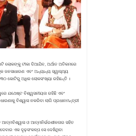
ଟି ଲୋକଙ୍କୁ ଟୀକା ଦିଆଯିବ, ଅର୍ଥାତ ଅତିକମରେ
୍କ ଜନସାଧାରଣ ଏବଂ ଅନ୍ୟାନ୍ୟ ସ୍ୱାସ୍ଥ୍ୟ
୩୦ କୋଟିରୁ ଅଧିକ ଲୋକସଂଖ୍ୟା ରହିଛନ୍ତି ।
ଶ୍ୱରେ ଯଥେଷ୍ଟ ବିଶ୍ୱସନୀୟତା ରହିଛି ଏବଂ
ାରଣାକୁ ବିଶ୍ୱାସ ନକରିବା ଲାଗି ପ୍ରଧାନମନ୍ତ୍ରୀ
 ଆତ୍ମବିଶ୍ୱାସ ଓ ଆତ୍ମନିର୍ଭରଶୀଳତାର ସହିତ
ୁ ଦେବାର ଏକ ଦୃଢ଼ସଂକଳ୍ପ ସେ ଦେଖିଥିବା