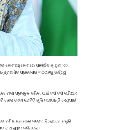
େଶର କୋଣଅନୁକୋଣରେ ପହଞ୍ଚିବାକୁ ଥିବା ଏହା
ନ୍ଦ୍ରଶାସିତ ପ୍ରଦେଶର ୩୦୦୬ରୁ ଊର୍ଦ୍ଧ୍ୱ
 ଟୀକା ପ୍ରସ୍ତୁତ କରିବା ପାଇଁ ବର୍ଷ ବର୍ଷ ଲାଗିଥାଏ
ି ଡୋଜ୍ ନେବା ଯେମିତି ଭୁଲି ନଯାଆନ୍ତି ସେଥିପାଇଁ
ପରେ ମଣିଷ ଶରୀରରେ କରୋନା ବିରୋଧରେ ଜରୁରି
ଙ୍କୁ ଆହ୍ୱାନ କରିଥିଲେ।