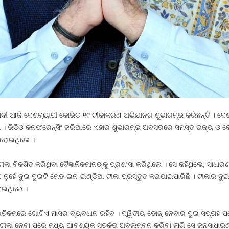
 ମୋଦୀ ଆଜି ଦେଶବ୍ୟାପୀ କୋଭିଡ-୧୯ ଟୀକାକରଣ ଅଭିଯାନର ଶୁଭାରମ୍ଭ କରିଛନ୍ତି । ଦ
ରମ । ଭିଡିଓ କନଫରେନ୍ସିଂ ଜରିଆରେ ଏହାର ଶୁଭାରମ୍ଭ ଅବସରରେ ସମସ୍ତ ରାଜ୍ୟ ଓ କେ
 ହୋଇଥିଲେ ।
 ବିକଶିତ କରିଥିବା ବୈଜ୍ଞାନିକମାନଙ୍କୁ ପ୍ରଶଂସା କରିଥିଲେ । ସେ କହିଥିଲେ, ସାଧାରଣତଃ
ନୁହେଁ ଦୁଇ ଦୁଇଟି ମେଡ-ଇନ-ଇଣ୍ଡିଆ ଟୀକା ପ୍ରସ୍ତୁତ କରାଯାଇପାରିଛି । ଟୀକାର ଦୁଇଟ
େଇଥିଲେ ।
 ଅତିକମରେ ଗୋଟିଏ ମାସର ବ୍ୟବଧାନ ରହିବ । ଦ୍ୱିତୀୟ ଡୋଜ୍ ନେବାର ଦୁଇ ସପ୍ତାହ 
ୁ ଟୀକା ନେବା ପରେ ମଧ୍ୟ ଆବଶ୍ୟକ ସତର୍କତା ଅବଲମ୍ବନ କରିବା ଲାଗି ସେ ଜନସାଧାରଣ