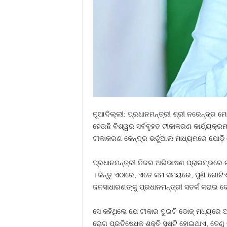
ନୂଆଦିଲ୍ଲୀ: ପ୍ରଧାନମନ୍ତ୍ରୀ ଶ୍ରୀ ନରେନ୍ଦ୍ର
ହେଉଛି ବିଶ୍ୱର ସର୍ବବୃହତ ଟୀକାକରଣ କାର୍ଯ୍ୟକ୍
ଟୀକାକରଣ କେନ୍ଦ୍ର ଭର୍ଚୁଆଲ ମାଧ୍ୟମରେ ଯୋଡ଼ି
ପ୍ରଧାନମନ୍ତ୍ରୀ ନିଜର ଅଭିଭାଷଣ ପ୍ରାରମ୍ଭରେ ଟୀକା
। କିନ୍ତୁ ଏଠାରେ, ଏତେ କମ ସମୟରେ, ପୁଣି ଗୋଟିଏ 
ଜନସାଧାରଣଙ୍କୁ ପ୍ରଧାନମନ୍ତ୍ରୀ ସତର୍କ କରାଇ ଦ
ସେ କହିଥିଲେ ଯେ ଟୀକାର ଦୁଇଟି ଡୋଜ୍ ମଧ୍ୟରେ
ରୋଗ ପ୍ରତିଷେଧକ ଶକ୍ତି ସୃଷ୍ଟି ହୋଇଥାଏ, ତେଣ