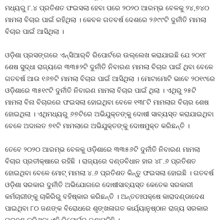
ମଧ୍ୟରୁ ୮.୪ ପ୍ରତିଶତ ଫଇସଲା ହେବା ପରେ ୨୦୨୦ ଆରମ୍ଭ ବେଳକୁ ୨୪,୭୪୦
ମାମଲା ବିଚାର ପାଇଁ ରହିଥିଲା । କେବଳ ଗତବର୍ଷ ଦେଶରେ ୨୬୯୯ଟି ଦୁର୍ନୀତି ମାମଲା
ବିଚାର ପାଇଁ ଆସିଥିଲା ।
ଓଡ଼ିଶା ପ୍ରସଙ୍ଗରେ ଏନ୍‍ସିଆର୍‍ବି ରିପୋର୍ଟରେ ଉଲ୍ଲେଖ କରାଯାଇଛି ଯେ ୨୦୧୮
ଶେଷ ସୁଦ୍ଧା ରାଜ୍ୟରେ ୩୩୫୨ଟି ଦୁର୍ନୀତି ନିବାରଣ ମାମଲା ବିଚାର ପାଇଁ ଥିବା ବେଳେ
ଗତବର୍ଷ ଆଉ ୧୬୭ଟି ମାମଲା ବିଚାର ପାଇଁ ଆସିଥିଲା । ମୋଟାମୋଟି ଭାବେ ୨୦୧୯ରେ
ଓଡ଼ିଶାରେ ୩୫୧୯ଟି ଦୁର୍ନୀତି ନିବାରଣ ମାମଲା ବିଚାର ପାଇଁ ଥିଲା । ଏଥିରୁ ୨୫ଟି
ମାମଲା ବିନା ବିଚାରରେ ଫଇସଲା ହୋଇଥିବା ବେଳେ ୧୩୮ଟି ମାମଲାର ବିଚାର ଶେଷ
ହୋଇଥିଲା । ଏଥିମଧ୍ୟରୁ ୬୭ଟିରେ ଅଭିଯୁକ୍ତଙ୍କୁ ଦୋଷୀ ସାବ୍ୟସ୍ତ କରାଯାଇଥିବା
ବେଳେ ଅଦାଲତ ୭୧ଟି ମାମଲାରେ ଅଭିଯୁକ୍ତଙ୍କୁ ଦୋଷମୁକ୍ତ କରିଛନ୍ତି ।
ତେବେ ୨୦୨୦ ଆରମ୍ଭ ବେଳକୁ ଓଡ଼ିଶାରେ ୩୩୫୬ଟି ଦୁର୍ନୀତି ନିବାରଣ ମାମଲା
ବିଚାର ପ୍ରତୀକ୍ଷାରେ ରହିଛି । ରାଜ୍ୟରେ ଦଣ୍ଡବିଧାନ ହାର ୪୮.୬ ପ୍ରତିଶତ
ହୋଇଥିବା ବେଳେ ମୋଟ୍‍ ମାମଲା ୪.୬ ପ୍ରତିଶତ କିନ୍ତୁ ଫଇସଲା ହୋଇଛି । ଗତବର୍ଷ
ଓଡ଼ିଶା ସରକାର ଦୁର୍ନୀତି ଅଭିଯୋଗରେ ଦୋଷୀସାବ୍ୟସ୍ତ କେତେକ ସରକାରୀ
କର୍ମଚାରୀଙ୍କୁ ଚାକିରିରୁ ବହିଷ୍କାର କରିଛନ୍ତି । ଅନ୍ତତଃପକ୍ଷେ କାରାଦଣ୍ଡାଦେଶ
ପାଇଥିବା ୮୦ ଜଣଙ୍କ ବିରୋଧରେ ଶୃଙ୍ଖଳାଗତ କାର୍ଯ୍ୟାନୁଷ୍ଠାନ ରାଜ୍ୟ ସରକାର