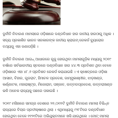
ଦୁର୍ନୀତି ନିବାରଣ ମାମଲାରେ ଓଡ଼ିଶାରେ ଦଣ୍ଡବିଧାନ ହାର ଜାତୀୟ ହାରଠାରୁ ଅଧିକ ।
ସଦ୍ୟ ପ୍ରକାଶିତ ଭାରତ ସରକାରଙ୍କ ଜାତୀୟ କ୍ରାଇମ୍‍ ରେକର୍ଡ ବ୍ୟୁରୋର
ତଥ୍ୟରୁ ଏହା ଜଣାପଡ଼ିଛି ।
ଦୁର୍ନୀତି ନିବାରଣ ଆଇନ୍‍ ଆଧାରରେ ରୁଜୁ ହୋଇଥିବା ମାମଲାଗୁଡ଼ିକ ମଧ୍ୟରୁ ୨୦୧୯
ବର୍ଷରେ ସର୍ବଭାରତୀୟ ସ୍ତରରେ ଦଣ୍ଡବିଧାନ ହାର ୪୪.୩ ପ୍ରତିଶତ ଥିବା ବେଳେ
ଓଡ଼ିଶାରେ ଏହା ୪୮.୬ ପ୍ରତିଶତ ରେକର୍ଡ କରାଯାଇଛି । ଏ କ୍ଷେତ୍ରରେ ଓଡ଼ିଶା
ଆସାମ, ବିହାର, ଗୁଜରାଟ, ହିମାଚଳ ପ୍ରଦେଶ, ଜାମ୍ମୁକାଶ୍ମୀର, ଝାଡ଼ଖଣ୍ଡ,
କର୍ଣ୍ଣାଟକ, ମହାରାଷ୍ଟ୍ର, ମିଜୋରାମ, ପଞ୍ଜାବ, ଉତ୍ତରପ୍ରଦେଶ, ଉତ୍ତରାଖଣ୍ଡ
ଭଳି ଅନେକ ରାଜ୍ୟକୁ ପଛରେ ପକାଇଛି ।
୨୦୧୯ ମସିହାରେ ସମଗ୍ର ଦେଶରେ ୨୭,୦୧୭ଟି ଦୁର୍ନୀତି ନିବାରଣ ମାମଲା ବିଭିନ୍ନ
ରାଜ୍ୟରେ ବିଚାର ପ୍ରତୀକ୍ଷାରେ ଥିଲା । ଏଥିମଧ୍ୟରୁ ୯୨୮ଟିରେ ଦଣ୍ଡବିଧାନ
ହୋଇଥିବା ବେଳେ ୧୧୨୧ଟିରେ ଅଭିଯୁକ୍ତମାନେ ଖସି ଯାଇଥିଲେ । ମୋଟ୍‍ ମାମଲା