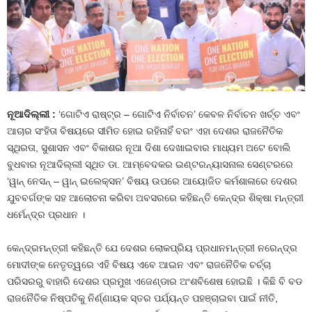
ନୂଆଦିଲ୍ଲୀ :
‘ଗୋଟିଏ ରାଷ୍ଟ୍ର – ଗୋଟିଏ ନିର୍ବାଚନ’ କେବଳ ନିର୍ବାଚନ ଖର୍ଚ୍ଚ ଏବଂ
ଆଚାର ସଂହିତା ବିଷୟରେ ସୀମିତ ହୋଇ ରହିନାହିଁ ବରଂ ଏହା ଦେଶର ରାଜନୈତିକ
ସ୍ଥିରତା, ସୁଶାସନ ଏବଂ ବିକାଶର ନୂଆ ଦିଶା ଦେଖାଇବାର ମାଧ୍ୟମ ଅଟେ ବୋଲି
ବୁଧବାର ନୂଆଦିଲ୍ଲୀ ସ୍ଥିତ ଡା. ଆମ୍ବେଦକର ଇଣ୍ଟରନ୍ୟାସନାଲ ସେଣ୍ଟରରେ
‘ୱାନ୍ ନେସନ୍ – ୱାନ୍ ଇଲେକ୍ସନ’ ବିଷୟ ଉପରେ ଆୟୋଜିତ କର୍ମଶାଳାରେ ଦେଶର
ଯୁବବର୍ଗଙ୍କ ସହ ଆଲୋଚନା କରିବା ଅବସରରେ କହିଛନ୍ତି କେନ୍ଦ୍ର ଶିକ୍ଷା ମନ୍ତ୍ରୀ
ଧର୍ମେନ୍ଦ୍ର ପ୍ରଧାନ ।
କେନ୍ଦ୍ରମନ୍ତ୍ରୀ କହିଛନ୍ତି ଯେ ଦେଶର ଲୋକପ୍ରିୟ ପ୍ରଧାନମନ୍ତ୍ରୀ ନରେନ୍ଦ୍ର
ମୋଦୀଙ୍କ ନେତୃତ୍ୱରେ ଏହି ବିଷୟ ଏବେ ଆଇନ ଏବଂ ରାଜନୈତିକ ଚର୍ଚ୍ଚା
ପରିସରରୁ ବାହାରି ଦେଶର ପ୍ରମୁଖ ଏଜେଣ୍ଡାର ଅଂଶବିଶେଷ ହୋଇଛି । କିଛି ବି ବଡ
ରାଜନୈତିକ ନିଷ୍ପତିକୁ ନିର୍ଣ୍ଣାୟକ ସ୍ତର ପର୍ଯ୍ୟନ୍ତ ପହଞ୍ଚାଇବା ପାଇଁ ନୀତି,