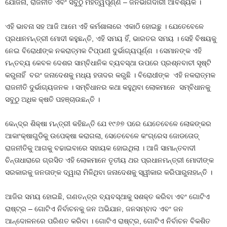
ଯୋଜନା, ରାଜନୀତି ଏବଂ ସବୁଠୁ ମହତ୍ୱପୂର୍ଣ୍ଣ – ଜନଭାଗିଦାରୀ ଆବଶ୍ୟକ ।
ଏହି ଭାବନା ସହ ଆଜି ଆମେ ଏହି କର୍ମଶାଳାରେ ଏକାଠି ହୋଇଛୁ । ଯେତେବେଳେ
ପ୍ରଧାନମନ୍ତ୍ରୀ ମୋଦୀ କହୁଛନ୍ତି, ଏହି ସମୟ ହିଁ, ଭାରତର ସମୟ । ସେହି ବିଷୟକୁ
ନେଇ ବିରୋଧୀଙ୍କ ନକରାତ୍ମକ ଟିପ୍ପଣୀ ଦୁର୍ଭାଗ୍ୟପୂର୍ଣ୍ଣ । ସେମାନଙ୍କ ଏହି
ମନ୍ତବ୍ୟ କେବଳ ଦେଶର ସାମ୍ବିଧାନିକ ବ୍ୟବସ୍ଥା ଉପରେ ପ୍ରଶ୍ନବାଚୀ ସୃଷ୍ଟି
କରୁନାହିଁ ବରଂ ଜନାଦେଶକୁ ମଧ୍ୟ ହତାଦର କରୁଛି । ବିରୋଧୀଙ୍କ ଏହି ନକରାତ୍ମକ
ରାଜନୀତି ଦୁର୍ଭାଗ୍ୟଜନକ । ସମ୍ବିଧାନର କଥା କହୁଥିବା ଲୋକମାନେ ସମ୍ବିଧାନକୁ
ସବୁଠୁ ଅଧିକ କ୍ଷତି ପହଞ୍ଚାଉଛନ୍ତି ।
କେନ୍ଦ୍ର ଶିକ୍ଷା ମନ୍ତ୍ରୀ କହିଛନ୍ତି ଯେ ୧୯୬୭ ପରେ ଯେତେବେଳେ ଲୋକଙ୍କର
ଆକାଂକ୍ଷାଗୁଡିକୁ ଉପେକ୍ଷା କରାଗଲା, ସେତେବେଳେ କଂଗ୍ରେସ ଜୋଡତୋଡ୍
ରାଜନୀତିକୁ ଆଗକୁ ବଢାଇବାରେ ସହାୟକ ହୋଇଥିଲା । ଆଜି ସାମାନ୍ତବାଦୀ
ଚିନ୍ତାଧାରାରେ ଗ୍ରସିତ ଏହି ଲୋକମାନେ ତୃତୀୟ ଥର ପ୍ରଧାନମନ୍ତ୍ରୀ ମୋଦୀଙ୍କ
ସରକାରକୁ ଜନତାଙ୍କ ଦ୍ୱାରା ମିଳିଥିବା ଜନାଦେଶକୁ ସ୍ୱୀକାର କରିପାରୁନାହାନ୍ତି ।
ଆଜିର ସମୟ ହୋଇଛି, ଗଣତନ୍ତ୍ର ବ୍ୟବସ୍ଥାକୁ ସଶକ୍ତ କରିବା ଏବଂ ଗୋଟିଏ
ରାଷ୍ଟ୍ର – ଗୋଟିଏ ନିର୍ବାଚନକୁ ଜନ ଅଭିଯାନ, ଜନସମ୍ବାଦ ଏବଂ ଜନ
ଆନ୍ଦୋଳନରେ ପରିଣତ କରିବା । ଗୋଟିଏ ରାଷ୍ଟ୍ର, ଗୋଟିଏ ନିର୍ବାଚନ ବିକଶିତ