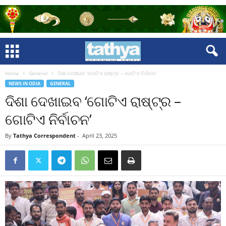
Home
General
ଦିଶା ଦେଖାଇବ ‘ଗୋଟିଏ ରାଷ୍ଟ୍ର – ଗୋଟିଏ ନିର୍ବାଚନ’
NEWS IN ODIA
GENERAL
ଦିଶା ଦେଖାଇବ ‘ଗୋଟିଏ ରାଷ୍ଟ୍ର –
ଗୋଟିଏ ନିର୍ବାଚନ’
By
Tathya Correspondent
-
April 23, 2025