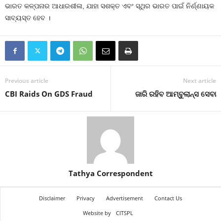
ଭାରତ କଳ୍ପନାର ଆଧାରଶୀଳା, ଯାହା ସଶକ୍ତ ଏବଂ ସ୍ଥିର ଭାରତ ପାଇଁ ନିର୍ଣ୍ଣାୟକ
ସାବ୍ୟସ୍ତ ହେବ ।
Previous article
Next article
CBI Raids On GDS Fraud
ଜାରି ରହିବ ଆମ୍ବୁଲାନ୍ସ ସେବା
Tathya Correspondent
Disclaimer
Privacy
Advertisement
Contact Us
Website by
CITSPL