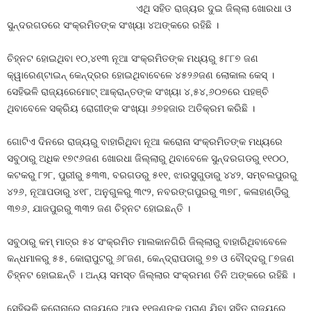
ଏଥି ସହିତ ରାଜ୍ୟର ଦୁଇ ଜିଲ୍ଲା ଖୋରଧା ଓ
ସୁନ୍ଦରଗଡରେ ସଂକ୍ରମିତଙ୍କ ସଂଖ୍ୟା ୪ଅଙ୍କରେ ରହିଛି ।
ଚିହ୍ନଟ ହୋଇଥିବା ୧୦,୪୧୩ ନୂଆ ସଂକ୍ରମିତଙ୍କ ମଧ୍ୟରୁ ୫୮୮୭ ଜଣ
କ୍ୱାରେଣ୍ଟାଇନ୍‍ କେନ୍ଦ୍ରର ହୋଇଥିବାବେଳେ ୪୫୨୬ଜଣ ଲୋକାଲ କେସ୍‍ ।
ସେହିଭଳି ରାଜ୍ୟରେମୋଟ୍‍ ଆକ୍ରାନ୍ତଙ୍କ ସଂଖ୍ୟା ୪,୫୪,୬୦୭ରେ ପହଞ୍ଚି
ଥିବାବେଳେ ସକ୍ରିୟ ରୋଗୀଙ୍କ ସଂଖ୍ୟା ୬୭ହଜାର ଅତିକ୍ରମ କରିଛି ।
ଗୋଟିଏ ଦିନରେ ରାଜ୍ୟରୁ ବାହାରିଥିବା ନୂଆ କରୋନା ସଂକ୍ରମିତଙ୍କ ମଧ୍ୟରେ
ସବୁଠାରୁ ଅଧିକ ୧୭୯୬ଜଣ ଖୋରଧା ଜିଲ୍ଲାରୁ ଥିବାବେଳେ ସୁନ୍ଦରଗଡରୁ ୧୧୦୦,
କଟକରୁ ୮୨୮, ପୁରୀରୁ ୫୩୩, ବରଗଡରୁ ୫୧୧, ଝାରସୁଗୁଡାରୁ ୪୪୨, ସମ୍ବଲପୁରରୁ
୪୨୬, ନୂଆପଡାରୁ ୪୧୮, ଅନୁଗୁଳରୁ ୩୯୨, ନବରଙ୍ଗପୁରରୁ ୩୭୮, କଳାହାଣ୍ଡିରୁ
୩୭୬, ଯାଜପୁରରୁ ୩୩୨ ଜଣ ଚିହ୍ନଟ ହୋଇଛନ୍ତି ।
ସବୁଠାରୁ କମ୍‍ ମାତ୍ର ୫୪ ସଂକ୍ରମିତ ମାଲକାନଗିରି ଜିଲ୍ଲାରୁ ବାହାରିଥିବାବେଳେ
କନ୍ଧମାଳରୁ ୫୫, କୋରାପୁଟରୁ ୬୮ଜଣ, କେନ୍ଦ୍ରାପଡାରୁ ୭୭ ଓ ବୌଦ୍ଦରୁ ୮୭ଜଣ
ଚିହ୍ନଟ ହୋଇଛନ୍ତି । ଅନ୍ୟ ସମସ୍ତ ଜିଲ୍ଲାର ସଂକ୍ରମଣ ତିନି ଅଙ୍କରେ ରହିଛି ।
ସେହିଭଳି କରୋନାରେ ରାଜ୍ୟରେ ଆଉ ୧୧ଜଣଙ୍କ ପ୍ରାଣ ଯିବା ସହିତ ରାଜ୍ୟରେ