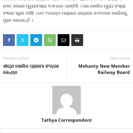
ମୋଟ୍‍ କରୋନା ମୃତ୍ୟୁସଂଖ୍ୟା ୨୦୫୪ରେ ପହଞ୍ଚିଛି । ଅଣ କୋଭିଡ ମୃତ୍ୟୁ ସଂଖ୍ୟା
୫୩ରେ ସ୍ଥିର ରହିଛି । ଗତ ୨୪ଘଣ୍ଟା ମଧ୍ୟରେ ରାଜ୍ୟରେ ୫୦୧୪ଜଣ କୋଭିଡରୁ
ମୁକ୍ତ ହୋଇଛନ୍ତି ।
Previous article
Next article
ଶୀଘ୍ର ଖୋଲିବ ପ୍ଲାଜମା ସଂଗ୍ରହ
Mohanty New Member
କେନ୍ଦ୍ର
Railway Board
Tathya Correspondent