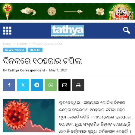
Home
Health
ଦିନକରେ ୧୦ହଜାର ଟପିଲା
NEWS IN ODIA
HEALTH
ଦିନକରେ ୧୦ହଜାର ଟପିଲା
By
Tathya Correspondent
-
May 1, 2021
ଭୁବନେଶ୍ୱର : ରାଜ୍ୟରେ ଗୋଟିଏ ଦିନରେ
କରୋନା ସଂକ୍ରମଣ ୧୦ହଜାର ଟପିବା ସହିତ
ନୂଆ ରେକର୍ଡ କରିଛି । ୨୪ଘଣ୍ଟାରେ ରାଜ୍ୟରେ
୧୦,୪୧୩ ନୂଆ ସଂକ୍ରମିତ ଚିହ୍ନଟ ହୋଇଛନ୍ତି
ଯାହାକି ବର୍ତ୍ତମାନ ସୁଦ୍ଧା ସର୍ବକାଳୀନ ରେକର୍ଡ ।