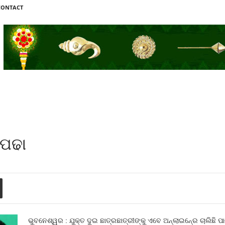
CONTACT
ଠପଢା
ଭୁବନେଶ୍ୱର : ଯୁକ୍ତ ଦୁଇ ଛାତ୍ରଛାତ୍ରୀଙ୍କୁ ଏବେ ଅନ୍‍ଲାଇନ୍‍ରେ ଚାଲି