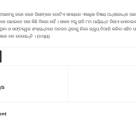
ଅଭାବରୁ ଜଣେ ଜଣେ ପିଲାଙ୍କର ଗୋଟିଏ ସମୟରେ ଏକାଧିକ ବିଷୟ ଅନ୍‍ଲାଇନ୍‍ରେ ପଢା
ଳେ ପଢାଇବେ ତାହା କିଛି ଠିକଣା ନାହିଁ । ସକାଳ ୭ରୁ ରାତି ୮ଟା ପର୍ଯ୍ୟନ୍ତ ପିଲାଏ ମୋ
ଇଥିବା ଓ ସଫ୍ଟୱେର ସଂକ୍ରାନ୍ତରେ ଅବଗତ ଥିବାରୁ ନିଜେ ଗ୍ରୁପ୍‍ ତିଆରି କରିବା ସହି
ମାନେ ମତ ଦେଉଛନ୍ତି । (ତଥ୍ୟ)
ଥା
ent