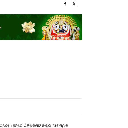
ଛି ପାଠପଢା । ତେବେ ଶିକ୍ଷକମାନଙ୍କର ଆବଶ୍ୟକ