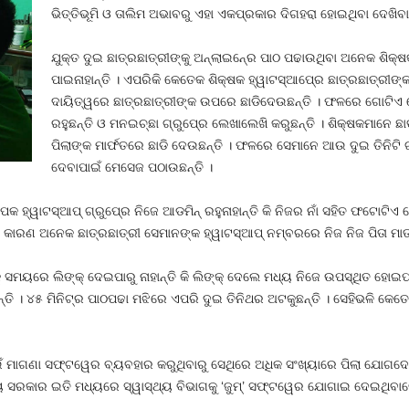
ଭିତ୍ତିଭୂମି ଓ ତାଲିମ ଅଭାବରୁ ଏହା ଏକପ୍ରକାର ଦିଗହରା ହୋଇଥିବା ଦେଖିବାକୁ
ଯୁକ୍ତ ଦୁଇ ଛାତ୍ରଛାତ୍ରୀଙ୍କୁ ଅନ୍‍ଲାଇନ୍‍ରେ ପାଠ ପଢାଉଥିବା ଅନେକ ଶିକ୍ଷ
ପାଇନାହାନ୍ତି । ଏପରିକି କେତେକ ଶିକ୍ଷକ ହ୍ୱାଟସ୍‍ଆପ୍‍ରେ ଛାତ୍ରଛାତ୍ରୀଙ୍କ
ଦାୟିତ୍ୱରେ ଛାତ୍ରଛାତ୍ରୀଙ୍କ ଉପରେ ଛାଡିଦେଉଛନ୍ତି । ଫଳରେ ଗୋଟିଏ ଗୋଟ
ରହୁଛନ୍ତି ଓ ମନଇଚ୍ଛା ଗ୍ରୁପ୍‍ରେ ଲେଖାଲେଖି କରୁଛନ୍ତି । ଶିକ୍ଷକମାନେ ଛା
ପିଲାଙ୍କ ମାର୍ଫତରେ ଛାଡି ଦେଉଛନ୍ତି । ଫଳରେ ସେମାନେ ଆଉ ଦୁଇ ତିନିଟି ଗ୍ର
ଦେବାପାଇଁ ମେସେଜ ପଠାଉଛନ୍ତି ।
ପକ ହ୍ୱାଟସ୍‍ଆପ୍‍ ଗ୍ରୁପ୍‍ରେ ନିଜେ ଆଡମିନ୍‍ ରହୁନାହାନ୍ତି କି ନିଜର ନାଁ ସହିତ ଫଟୋଟ
ତି । କାରଣ ଅନେକ ଛାତ୍ରଛାତ୍ରୀ ସେମାନଙ୍କ ହ୍ୱାଟସ୍‍ଆପ୍‍ ନମ୍ବରରେ ନିଜ ନିଜ ପିତା ମା
‍ ସମୟରେ ଲିଙ୍କ୍‍ ଦେଇପାରୁ ନାହାନ୍ତି କି ଲିଙ୍କ୍‍ ଦେଲେ ମଧ୍ୟ ନିଜେ ଉପସ୍ଥିତ ହୋଇପ
୍ତି । ୪୫ ମିନିଟ୍‍ର ପାଠପଢା ମଝିରେ ଏପରି ଦୁଇ ତିନିଥର ଅଟକୁଛନ୍ତି । ସେହିଭଳି କ
ମାଗଣା ସଫ୍ଟୱେର ବ୍ୟବହାର କରୁଥିବାରୁ ସେଥିରେ ଅଧିକ ସଂଖ୍ୟାରେ ପିଲା ଯୋଗଦ
ଜ୍ୟ ସରକାର ଇତି ମଧ୍ୟରେ ସ୍ୱାସ୍ଥ୍ୟ ବିଭାଗକୁ ‘ଜୁମ୍‍’ ସଫ୍ଟୱେର ଯୋଗାଇ ଦେଇଥିବାବ