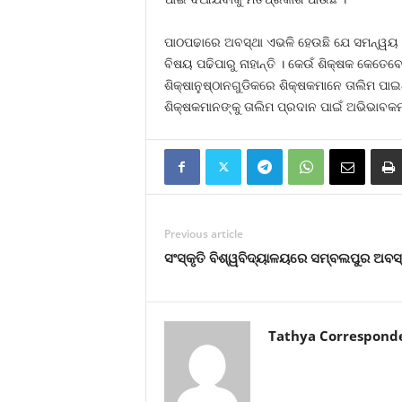
ପାଠପଢାରେ ଅବସ୍ଥା ଏଭଳି ହେଉଛି ଯେ ସମନ୍ୱୟ 
ବିଷୟ ପଢିପାରୁ ନାହାନ୍ତି । କେଉଁ ଶିକ୍ଷକ କେତେବେ
ଶିକ୍ଷାନୁଷ୍ଠାନଗୁଡିକରେ ଶିକ୍ଷକମାନେ ତାଲିମ ପା
ଶିକ୍ଷକମାନଙ୍କୁ ତାଲିମ ପ୍ରଦାନ ପାଇଁ ଅଭିଭାବକ
Previous article
ସଂସ୍କୃତି ବିଶ୍ୱବିଦ୍ୟାଳୟରେ ସମ୍ବଲପୁର ଅବସ୍
Tathya Correspond