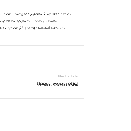
ଯାଉଛି । ତେଣୁ ବାଧ୍ୟହୋଇ ପିଲାମାନେ ଅନେକ
ବାଇଲକୁ ଅନାଇ ବସୁଛନ୍ତି । ତେବେ ଘରୋଇ
ତ ପାଠ ପଢାଉଛନ୍ତି । ତେଣୁ ସରକାରୀ କଲେଜର
Next article
ଦିନକରେ ୧୨ହଜାର ଟପିଲା