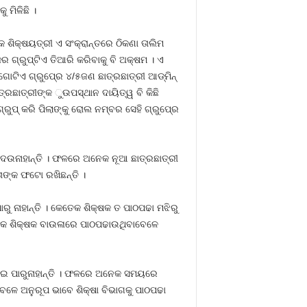
 ମିଳିଛି ।
କ ଶିକ୍ଷୟତ୍ରୀ ଏ ସଂକ୍ରାନ୍ତରେ ଠିକଣା ତାଲିମ
ର ଗ୍ରୁପ୍‍ଟିଏ ତିଆରି କରିବାକୁ ବି ଅକ୍ଷମ । ଏ
ିଏ ଗ୍ରୁପ୍‍ରେ ୪/୫ଜଣ ଛାତ୍ରଛାତ୍ରୀ ଆଡ୍‍ମିନ୍‍
ତ୍ରଛାତ୍ରୀଙ୍କ ୁଉପସ୍ଥାନ ଦାୟିତ୍ୱ ବି କିଛି
ୁପ୍‍ କରି ପିଲାଙ୍କୁ ରୋଲ ନମ୍ବର ସେହି ଗ୍ରୁପ୍‍ରେ
ିଏ ଦେଉନାହାନ୍ତି । ଫଳରେ ଅନେକ ନୂଆ ଛାତ୍ରଛାତ୍ରୀ
ତାଙ୍କ ଫଟୋ ରଖିଛନ୍ତି ।
ାରୁ ନାହାନ୍ତି । କେତେକ ଶିକ୍ଷକ ତ ପାଠପଢା ମଝିରୁ
େତେକ ଶିକ୍ଷକ ବାଉଳାରେ ପାଠପଢାଉଥିବାବେଳେ
େଇ ପାରୁନାହାନ୍ତି । ଫଳରେ ଅନେକ ସମୟରେ
େଳେ ଅନୁରୂପ ଭାବେ ଶିକ୍ଷା ବିଭାଗକୁ ପାଠପଢା