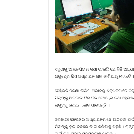
ସବୁଠାରୁ ଆଶ୍ଚର୍ଯ୍ୟର କଥା ହେଉଛି ଯେ କିଛି ଅଧ୍ୟା
ଗ୍ରୁପ୍‍ରେ କିଏ ଅଧ୍ୟାପକ ତାହା ଜାଣିପାରୁ ନାହାନ୍
ସେହିଭଳି ଠିକଣା ତାଲିମ ଅଭାବରୁ ଶିକ୍ଷକମାନେ ଠିକ୍
ପିଲାଙ୍କୁ ଅଟକାଇ ନିଜ ନିଜ ଫୋନ୍‍ରେ କଥା ହେଉଛନ
ଗ୍ରୁପ୍‍ରୁ ଲେପ୍ଟ ହୋଇଯାଉଛନ୍ତି ।
ସରକାରୀ କଲେଜର ଅଧ୍ୟାପକମାନେ ପାଠପଢା ପାଇଁ 
ପିଲାଙ୍କୁ ଦୁଇ ଦଳରେ ଭାଗ କରିବାକୁ ପଡୁଛି । ରା
ପାଇଁ ଦିଆଯିବାକୁ ମତପ୍ରକାଶ ପାଉଛି ।