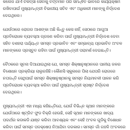
କଲେଜ ଯାଏଁ ଚିକିତ୍ସା ସେବାକୁ ବର୍ତ୍ତମାନ ପରି ସମନ୍ଵିତ ଭାବରେ କାର୍ଯ୍ୟକ୍ଷମ
ରଖିବାପାଇଁ ମୁଖ୍ୟମନ୍ତ୍ରୀ ବିଭାଗୀୟ ସଚିବ ଏବଂ ଅଧିକାରୀ ମାନଙ୍କୁ ନିର୍ଦ୍ଦେଶ
ଦେଇଥିଲେ।
ଯେଉଁଠାରେ ରୋଗର ଆଶଙ୍କା ଅଛି କିନ୍ତୁ କେସ ନାହିଁ, ସେଠାରେ ଆଗୁଆ
ପ୍ରତିରୋଧକ ବ୍ୟବସ୍ଥା ଗ୍ରହଣ କରିବା ପାଇଁ ମୁଖ୍ୟମନ୍ତ୍ରୀ ନିର୍ଦ୍ଦେଶ ଦେବା
ସହିତ ଦଶହରା ପର୍ଯ୍ୟନ୍ତ ସମସ୍ତ ପ୍ରଭାବିତ ଏବଂ ସମ୍ଭାବ୍ୟ ପ୍ରଭାବିତ ଅଂଚଳ
ମାନଙ୍କରେ ପ୍ରସ୍ତୁତ ରହିବା ପାଇଁ ମୁଖ୍ୟମନ୍ତ୍ରୀ ପରାମର୍ଶ ଦେଇଛନ୍ତି।
ବୈଠକରେ ସୂଚନା ଦିଆଯାଇଥିଲା ଯେ, ସମସ୍ତ ଶିକ୍ଷାନୁଷ୍ଠାନରେ ପାନୀୟ ଜଳର
ବିଶୋଧନ ପ୍ରକ୍ରିୟା ଚାଲୁରହିଛି। କୌଣସି ସ୍କୁଲରେ ପିଲା ଯେପରି ରୋଗରେ
ନପଡନ୍ତି ସେଥିପାଇଁ ସମସ୍ତ ଶିକ୍ଷାନୁଷ୍ଠାନକୁ ସମସ୍ତ ନିୟମାବଳୀ ପାଳନ କରି
ପ୍ରତିରୋଧକ ବ୍ୟବସ୍ଥା କରିବା ପାଇଁ ମୁଖ୍ୟମନ୍ତ୍ରୀ ସ୍ପଷ୍ଟ ନିର୍ଦ୍ଦେଶ
ଦେଇଥିଲେ।
ମୁଖ୍ୟମନ୍ତ୍ରୀ ଏହା ମଧ୍ୟ କହିଛନ୍ତିଯେ, ଯେଉଁ ବିଭିନ୍ନ ସ୍ଥାନ ମାନଙ୍କରେ
ଯେଉଁଠାରେ ଷ୍ଟ୍ରିଟ ଫୁଡ ବିକ୍ରି ହେଉଛି, ସେହି ସ୍ଥାନ ମାନଙ୍କରେ ଖାଦ୍ୟ
ପଦାର୍ଥର କଡାକଡି ଯାଞ୍ଚ କରିବା ଆବଶ୍ୟକ ଏବଂ ସେହି ଅଂଚଳ ଗୁଡିକୁ ବିଶୋଧନ
କରିବା ପାଇଁ ସମସ୍ତ ପଦକ୍ଷେପ ନିଆଯିବା ଦରକାର। ସମସ୍ତ ଗାଁ ଗହଳି ଅଂଚଳରେ