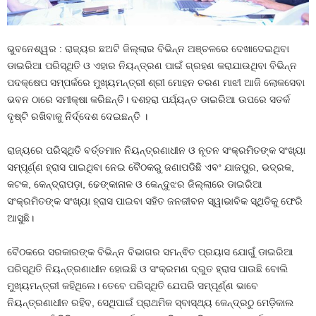
ଭୁବନେଶ୍ୱର : ରାଜ୍ୟର ଛଅଟି ଜିଲ୍ଲାର ବିଭିନ୍ନ ଅଞ୍ଚଳରେ ଦେଖାଦେଇଥିବା
ଡାଇରିଆ ପରିସ୍ଥିତି ଓ ଏହାର ନିୟନ୍ତ୍ରଣ ପାଇଁ ଗ୍ରହଣ କରାଯାଉଥିବା ବିଭିନ୍ନ
ପଦକ୍ଷେପ ସମ୍ପର୍କରେ ମୁଖ୍ୟମନ୍ତ୍ରୀ ଶ୍ରୀ ମୋହନ ଚରଣ ମାଝୀ ଆଜି ଲୋକସେବା
ଭବନ ଠାରେ ସମୀକ୍ଷା କରିଛନ୍ତି। ଦଶହରା ପର୍ଯ୍ୟନ୍ତ ଡାଇରିଆ ଉପରେ ସତର୍କ
ଦୃଷ୍ଟି ରଖିବାକୁ ନିର୍ଦ୍ଦେଶ ଦେଇଛନ୍ତି ।
ରାଜ୍ୟରେ ପରିସ୍ଥିତି ବର୍ତ୍ତମାନ ନିୟନ୍ତ୍ରଣାଧୀନ ଓ ନୂତନ ସଂକ୍ରମିତଙ୍କ ସଂଖ୍ୟା
ସମ୍ପୂର୍ଣ୍ଣ ହ୍ରାସ ପାଇଥିବା ନେଇ ବୈଠକରୁ ଜଣାପଡିଛି ଏବଂ ଯାଜପୁର, ଭଦ୍ରକ,
କଟକ, କେନ୍ଦ୍ରାପଡ଼ା, ଢେଙ୍କାନାଳ ଓ କେନ୍ଦୁଝର ଜିଲ୍ଲାରେ ଡାଇରିଆ
ସଂକ୍ରମିତଙ୍କ ସଂଖ୍ୟା ହ୍ରାସ ପାଇବା ସହିତ ଜନଜୀବନ ସ୍ୱାଭାବିକ ସ୍ଥିତିକୁ ଫେରି
ଆସୁଛି।
ବୈଠକରେ ସରକାରଙ୍କ ବିଭିନ୍ନ ବିଭାଗର ସମନ୍ଵିତ ପ୍ରୟାସ ଯୋଗୁଁ ଡାଇରିଆ
ପରିସ୍ଥିତି ନିୟନ୍ତ୍ରଣାଧୀନ ହୋଇଛି ଓ ସଂକ୍ରମଣ ଦ୍ରୁତ ହ୍ରାସ ପାଉଛି ବୋଲି
ମୁଖ୍ୟମନ୍ତ୍ରୀ କହିଥିଲେ। ତେବେ ପରିସ୍ଥିତି ଯେପରି ସମ୍ପୂର୍ଣ୍ଣ ଭାବେ
ନିୟନ୍ତ୍ରଣାଧୀନ ରହିବ, ସେଥିପାଇଁ ପ୍ରାଥମିକ ସ୍ବାସ୍ଥ୍ୟ କେନ୍ଦ୍ରଠୁ ମେଡ଼ିକାଲ