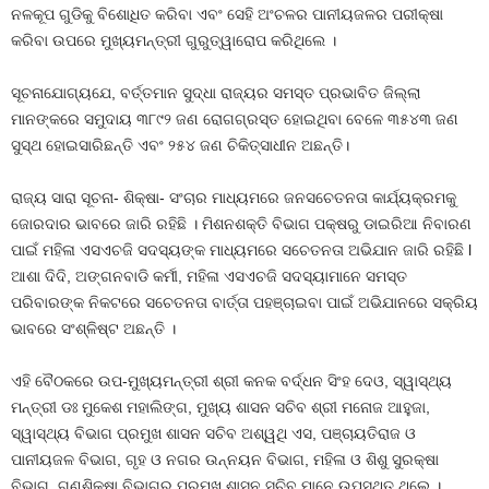
ନଳକୂପ ଗୁଡିକୁ ବିଶୋଧିତ କରିବା ଏବଂ ସେହି ଅଂଚଳର ପାନୀୟଜଳର ପରୀକ୍ଷା
କରିବା ଉପରେ ମୁଖ୍ୟମନ୍ତ୍ରୀ ଗୁରୁତ୍ୱାରୋପ କରିଥିଲେ ।
ସୂଚନାଯୋଗ୍ୟଯେ, ବର୍ତ୍ତମାନ ସୁଦ୍ଧା ରାଜ୍ୟର ସମସ୍ତ ପ୍ରଭାବିତ ଜିଲ୍ଲା
ମାନଙ୍କରେ ସମୁଦାୟ ୩୮୯୨ ଜଣ ରୋଗଗ୍ରସ୍ତ ହୋଇଥିବା ବେଳେ ୩୫୪୩ ଜଣ
ସୁସ୍ଥ ହୋଇସାରିଛନ୍ତି ଏବଂ ୨୫୪ ଜଣ ଚିକିତ୍ସାଧୀନ ଅଛନ୍ତି।
ରାଜ୍ୟ ସାରା ସୂଚନା- ଶିକ୍ଷା- ସଂଚାର ମାଧ୍ୟମରେ ଜନସଚେତନତା କାର୍ଯ୍ୟକ୍ରମକୁ
ଜୋରଦାର ଭାବରେ ଜାରି ରହିଛି । ମିଶନଶକ୍ତି ବିଭାଗ ପକ୍ଷରୁ ଡାଇରିଆ ନିବାରଣ
ପାଇଁ ମହିଳା ଏସଏଚଜି ସଦସ୍ୟଙ୍କ ମାଧ୍ୟମରେ ସଚେତନତା ଅଭିଯାନ ଜାରି ରହିଛି l
ଆଶା ଦିଦି, ଅଙ୍ଗନବାଡି କର୍ମୀ, ମହିଳା ଏସଏଚଜି ସଦସ୍ୟାମାନେ ସମସ୍ତ
ପରିବାରଙ୍କ ନିକଟରେ ସଚେତନତା ବାର୍ତ୍ତା ପହଞ୍ଚାଇବା ପାଇଁ ଅଭିଯାନରେ ସକ୍ରିୟ
ଭାବରେ ସଂଶ୍ଳିଷ୍ଟ ଅଛନ୍ତି ।
ଏହି ବୈଠକରେ ଉପ-ମୁଖ୍ୟମନ୍ତ୍ରୀ ଶ୍ରୀ କନକ ବର୍ଦ୍ଧନ ସିଂହ ଦେଓ, ସ୍ୱାସ୍ଥ୍ୟ
ମନ୍ତ୍ରୀ ଡଃ ମୁକେଶ ମହାଲିଙ୍ଗ, ମୁଖ୍ୟ ଶାସନ ସଚିବ ଶ୍ରୀ ମନୋଜ ଆହୁଜା,
ସ୍ୱାସ୍ଥ୍ୟ ବିଭାଗ ପ୍ରମୁଖ ଶାସନ ସଚିବ ଅଶ୍ୱଥି ଏସ, ପଞ୍ଚାୟତିରାଜ ଓ
ପାନୀୟଜଳ ବିଭାଗ, ଗୃହ ଓ ନଗର ଉନ୍ନୟନ ବିଭାଗ, ମହିଳା ଓ ଶିଶୁ ସୁରକ୍ଷା
ବିଭାଗ, ଗଣଶିକ୍ଷା ବିଭାଗର ପ୍ରମୁଖ ଶାସନ ସଚିବ ମାନେ ଉପସ୍ଥିତ ଥିଲେ ।