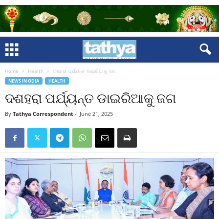
Home
Health
ଦଶହରା ପର୍ଯ୍ୟନ୍ତ ଡାଇରିଆକୁ ଜଗ
NEWS IN ODIA
HEALTH
ଦଶହରା ପର୍ଯ୍ୟନ୍ତ ଡାଇରିଆକୁ ଜଗ
By
Tathya Correspondent
-
June 21, 2025