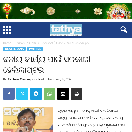
Home
News in Odia
ଦଳୀୟ କାର୍ଯ୍ୟ ପାଇଁ ସରକାରୀ ହେଲିକାପ୍ଟର
NEWS IN ODIA
POLITICS
ଦଳୀୟ କାର୍ଯ୍ୟ ପାଇଁ ସରକାରୀ
ହେଲିକାପ୍ଟର
By
Tathya Correspondent
-
February 8, 2021
ଭୁବନେଶ୍ୱର : ଫେବୃଆରୀ ୨ ତାରିଖରେ
ରାଜ୍ୟ ଯୋଜନା ବୋର୍ଡ ଉପାଧ୍ୟକ୍ଷ ସଂଜୟ
ଦାସବର୍ମା ଓ ବିଧାୟକ ପ୍ରଣବ ପ୍ରକାଶ ଦାସ