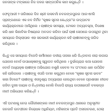
ଜନତାଙ୍କ ଟଙ୍କାରେ ନିଜ ଦଳର ସାଙ୍ଗଠନିକ କାମ କରୁଛନ୍ତି ।
ଫେବୃଆରୀ ୨ ତାରିଖରେ ଦିନ ଶ୍ରୀ ଦାସବର୍ମା ନବରଙ୍ଗପୁରର ଆରଏମସି
ପ୍ରାଙ୍ଗଣରେ ଏକ ନବ ନିର୍ମିତ “କୃଷକ ସୂଚନା କେନ୍ଦ୍ର”ର ଉଦ୍‌ଘାଟନ
କାର୍ଯ୍ୟକ୍ରମରେ ଆସିଥିଲେ । ଚାଷୀଙ୍କ ସମସ୍ୟା, ଟୋକନ ଅବ୍ୟବସ୍ଥା, ବିଶେଷ
କରି ଧାନ କିଣାବିକା ବିଷୟରେ ଅବଗତ କରିବା ପାଇଁ ଚାଷୀ ସେଠାରେ ଉପସ୍ଥିତ ଥିବା
ସମୟରେ ଜିଲ୍ଲାପାଳ ଏହା ସରକାରୀ କାର୍ଯ୍ୟକ୍ରମ କହି ଚାଷୀମାନଙ୍କୁ ତାଗିଦ
କରିଥିଲେ ।
କିନ୍ତୁ ସେ ସମୟରେ ବିଜେଡି କର୍ମୀମାନେ ଦଳୀୟ ପତାକା ଧରି ଜିନ୍ଦାବାଦ ନାରା ଲଗାଇ
ଯୋଜନା ବୋର୍ଡ ଉପାଧକ୍ଷଙ୍କୁ ସ୍ୱାଗତ କରିଥିଲେ । ଦୁର୍ଭାଗ୍ୟର କଥା ଯୋଜନା
ବୋର୍ଡ ଅଧ୍ୟକ୍ଷ ଚାଷୀଙ୍କ ଅଭିଯୋଗ ନଶୁଣି କେବଳ ୨୪ ଘଂଟାରେ ଧାନ ଉଠିଯିବ
କହି ଚାଲିଗଲେ । ଚାଷୀଙ୍କୁ ଏପରି ଦମନ କରୁଥିବା ବେଳେ “କୃଷକ ସୂଚନା ଭବନ”
କାହା ହିତରେ? ଚାଷୀଙ୍କୁ ଏତାଦୃଶ୍ୟ ଅତ୍ୟାଚାର ହେଉଥିବା ବେଳେ ପ୍ରଶାସନ ନୀରବ
ରହିବା ଦୁଃଖ ଦାୟକ ଓ ନିନ୍ଦନୀୟ ବୋଲି ବିଜେପି ରାଜ୍ୟ ଉପସଭାପତି ବଳଭଦ୍ର
ମାଝୀ ଅଭିଯୋଗ କରିଛନ୍ତି ।
ଏହି ଘଟଣାକୁ ନେଇ ଗୌରୀଶଙ୍କର ମାଝୀ ନବରଙ୍ଗପୁର ଥାନାରେ ଅନୁସୂଚୀତ
ଜନଜାତି ଉତପୀଡନ ନିରୋଧକ ଅଧିନିୟମ, ମହିଳାଙ୍କ ପ୍ରତି ଅସଦାଚରଣ, ଠେଲା