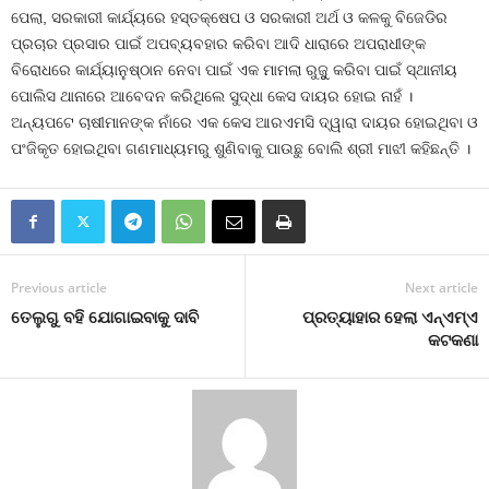
ପେଲା, ସରକାରୀ କାର୍ଯ୍ୟରେ ହସ୍ତକ୍ଷେପ ଓ ସରକାରୀ ଅର୍ଥ ଓ କଳକୁ ବିଜେଡିର
ପ୍ରଚାର ପ୍ରସାର ପାଇଁ ଅପବ୍ୟବହାର କରିବା ଆଦି ଧାରାରେ ଅପରାଧୀଙ୍କ
ବିରୋଧରେ କାର୍ଯ୍ୟାନୁଷ୍ଠାନ ନେବା ପାଇଁ ଏକ ମାମଲା ରୁଜୁୁ କରିବା ପାଇଁ ସ୍ଥାନୀୟ
ପୋଲିସ ଥାନାରେ ଆବେଦନ କରିଥିଲେ ସୁଦ୍ଧା କେସ ଦାୟର ହୋଇ ନାହଁ ।
ଅନ୍ୟପଟେ ଚାଷୀମାନଙ୍କ ନାଁରେ ଏକ କେସ ଆରଏମସି ଦ୍ୱାରା ଦାୟର ହୋଇଥିବା ଓ
ପଂଜିକୃତ ହୋଇଥିବା ଗଣମାଧ୍ୟମରୁ ଶୁଣିବାକୁ ପାଉଛୁ ବୋଲି ଶ୍ରୀ ମାଝୀ କହିଛନ୍ତି ।
Previous article
Next article
ତେଲୁଗୁ ବହି ଯୋଗାଇବାକୁ ଦାବି
ପ୍ରତ୍ୟାହାର ହେଲା ଏନ୍‍ଏମ୍‍ଏ
କଟକଣା