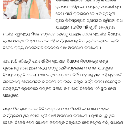
ସରକାରୀ ଖର୍ଚ୍ଚରେ ହେଲିକପ୍ଟର ଯୋଗେ
ରାଇଘର ଆସିଥିଲେ । ଗସ୍ତକୁ ସରକାରୀ ରୂପ
ଦେବା ପାଇଁ ରାଇଘରଠାରେ ଏକ ପ୍ରସୂତୀ
ଗୃହର ଭିତିପ୍ରସ୍ଥର ସ୍ଥାପନର ଭୂମିପୂଜା ରଖା
ଯାଇଥିଲା । ଯଦିଓ ଏହି ଗୃହଟି କେନ୍ଦ୍ରର
ଜାତୀୟ ସ୍ୱାସ୍ଥ୍ୟ ମିସନ ଟଙ୍କାରେ ହେବାକୁ ଯାଉଥିବାବେଳେ ସ୍ଥାନୀୟ ବିଧାୟକ,
ବ୍ଲକ ଅଧକ୍ଷ କିମ୍ବା ସରପଂଚ ଏହି କାର୍ଯ୍ୟକ୍ରମକୁ ନିମନ୍ତ୍ରୀତ ନଥିଲେ ବୋଲି
ବିଜେପି ରାଜ୍ୟ ଉପସଭାପତି ବଳଭଦ୍ର ମାଝି ଅଭିଯୋଗ କରିଛନ୍ତି ।
ଶ୍ରୀ ମାଝି କହିଛନ୍ତି ଯେ ସେହିଦିନ ସ୍ଥାନୀୟ ବିଧାୟକ ନିତ୍ୟାନନ୍ଦ ଗଣ୍ଡ
ଭୂବନେଶ୍ୱରରେ ଥିଲେ ମଧ୍ୟ ତାଙ୍କୁ ହେଲିକପ୍ଟରରେ ନ ନେଇ ଯାଜପୁରର
ବିଧାୟକଙ୍କୁ ନିଆଗଲା । ୨୩ ଲକ୍ଷ ଟଙ୍କାରେ ନିର୍ମିତ ହେବାକୁ ଥିବା ଏହି ଗୃହ ପାଇଁ
ରାଜକୋଷରୁ ହେଲିକପ୍ଟର ବାବଦରେ ୧୦ ଲକ୍ଷ ଟଙ୍କା ଖର୍ଚ୍ଚ କରିବା କେତେଦୂର
ପ୍ରଜୁଜ୍ୟ? ପ୍ରକୃତରେ ତାଙ୍କର ଦଳୀୟ କାମ ପାଇଁ ବିଜେଡିର ଏହି ଦୁଇ ନେତା
ଯାଇଥିଲେ ।
ଉକ୍ତ ଦିନ ରାଇଘରରେ କିଛି କଂଗ୍ରେସ ନେତା ବିଜେଡିରେ ଯୋଗ ଦେବାର
କାର୍ଯ୍ୟକ୍ରମ ଥିଲା ବୋଲି ଶ୍ରୀ ମାଝୀ ଅଭିଯୋଗ କରିଛନ୍ତି । ଚାଷୀ କାନ୍ଦୁ ଥିବା
ବେଳେ, ବିଜେଡି ନେତା ସାଧାରଣ ଜନତାଙ୍କ ଟଙ୍କାରେ ହେଲିକପ୍ଟର ଚଢି, ସାଧାରଣ