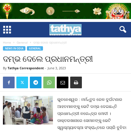
Home
General
ଦମ୍ଭ ଦେଲେ ପ୍ରଧାନମନ୍ତ୍ରୀ
NEWS IN ODIA
GENERAL
ଦମ୍ଭ ଦେଲେ ପ୍ରଧାନମନ୍ତ୍ରୀ
By
Tathya Correspondent
-
June 3, 2023
ଭୁବନେଶ୍ୱର : ମର୍ମନ୍ତୁଦ ରେଳ ଦୁର୍ଘଟଣାର
ଆହତମାନଙ୍କୁ ଭେଟି ଦମ୍ଭ ଦେଇଛନ୍ତି
ପ୍ରଧାମନ୍ତ୍ରୀ ନରେନ୍ଦ୍ର ମୋଦୀ ।
ଡାକ୍ତରଖାନାରେ ସେମାନଙ୍କୁ ଭେଟି
ସ୍ୱାସ୍ଥ୍ୟାବସ୍ଥା ସଂକ୍ରାନ୍ତରେ ପଚାରି ବୁଝିବା