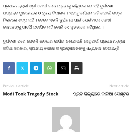
ପ୍ରଧାନମନ୍ତ୍ରୀ ଶ୍ରୀ ମୋଦୀ ଗଣମାଧ୍ୟମକୁ କହିଥିଲେ ଯେ ଏହି ଦୁର୍ଘଟଣା
ଅତ୍ୟନ୍ତ ଦୁଃଖଦାୟକ ଓ ହୃଦୟ ବିଦାରକ । ଏହାକୁ ବର୍ଣ୍ଣନା କରିବାପାଇଁ ତାଙ୍କ
ନିକଟରେ ଶବ୍ଦ ନାହିଁ । ତେବେ ଏଭଳି ଦୁର୍ଘଟଣା ପାଇଁ ଯେଉଁମାନେ ଦୋଷୀ
ସେମାନଙ୍କୁ ଆଦୌ ଛଡାଯିବ ନାହିଁ ବୋଲି ସେ ଦୃଢଭାବେ କହିଥିଲେ ।
ଦୁର୍ଘଟଣା ପରେ ଯେଭଳି ଉଦ୍ଧାର କାର୍ଯ୍ୟ ଚଳାଯାଇଛି ସେଥିପାଇଁ ପ୍ରଧାନମନ୍ତ୍ରୀ
ଓଡିଶା ସରକାର, ସ୍ଥାନୀୟ ଲୋକେ ଓ ସୁରକ୍ଷାବଳଙ୍କୁ ଧନ୍ୟବାଦ ଦେଇଛନ୍ତି ।
Previous article
Next article
Modi Took Tragedy Stock
ପ୍ରତି ଜିଲ୍ଲାରେ କାଳିଆ ସେଣ୍ଟର