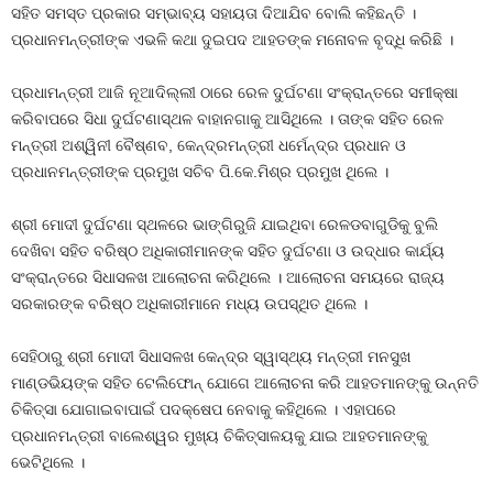
ସହିତ ସମସ୍ତ ପ୍ରକାର ସମ୍ଭାବ୍ୟ ସହାୟତା ଦିଆଯିବ ବୋଲି କହିଛନ୍ତି ।
ପ୍ରଧାନମନ୍ତ୍ରୀଙ୍କ ଏଭଳି କଥା ଦୁଇପଦ ଆହତଙ୍କ ମନୋବଳ ବୃଦ୍ଧି କରିଛି ।
ପ୍ରଧାମନ୍ତ୍ରୀ ଆଜି ନୂଆଦିଲ୍ଲୀ ଠାରେ ରେଳ ଦୁର୍ଘଟଣା ସଂକ୍ରାନ୍ତରେ ସମୀକ୍ଷା
କରିବାପରେ ସିଧା ଦୁର୍ଘଟଣାସ୍ଥଳ ବାହାନଗାକୁ ଆସିଥିଲେ । ତାଙ୍କ ସହିତ ରେଳ
ମନ୍ତ୍ରୀ ଅଶ୍ୱିନୀ ବୈଷ୍ଣବ, କେନ୍ଦ୍ରମନ୍ତ୍ରୀ ଧର୍ମେନ୍ଦ୍ର ପ୍ରଧାନ ଓ
ପ୍ରଧାନମନ୍ତ୍ରୀଙ୍କ ପ୍ରମୁଖ ସଚିବ ପି.କେ.ମିଶ୍ର ପ୍ରମୁଖ ଥିଲେ ।
ଶ୍ରୀ ମୋଦୀ ଦୁର୍ଘଟଣା ସ୍ଥଳରେ ଭାଙ୍ଗିରୁଜି ଯାଇଥିବା ରେଳଡବାଗୁଡିକୁ ବୁଲି
ଦେଖିବା ସହିତ ବରିଷ୍ଠ ଅଧିକାରୀମାନଙ୍କ ସହିତ ଦୁର୍ଘଟଣା ଓ ଉଦ୍ଧାର କାର୍ଯ୍ୟ
ସଂକ୍ରାନ୍ତରେ ସିଧାସଳଖ ଆଲୋଚନା କରିଥିଲେ । ଆଲୋଚନା ସମୟରେ ରାଜ୍ୟ
ସରକାରଙ୍କ ବରିଷ୍ଠ ଅଧିକାରୀମାନେ ମଧ୍ୟ ଉପସ୍ଥିତ ଥିଲେ ।
ସେହିଠାରୁ ଶ୍ରୀ ମୋଦୀ ସିଧାସଳଖ କେନ୍ଦ୍ର ସ୍ୱାସ୍ଥ୍ୟ ମନ୍ତ୍ରୀ ମନସୁଖ
ମାଣ୍ଡଭିୟଙ୍କ ସହିତ ଟେଲିଫୋନ୍‍ ଯୋଗେ ଆଲୋଚନା କରି ଆହତମାନଙ୍କୁ ଉନ୍ନତି
ଚିକିତ୍ସା ଯୋଗାଇବାପାଇଁ ପଦକ୍ଷେପ ନେବାକୁ କହିଥିଲେ । ଏହାପରେ
ପ୍ରଧାନମନ୍ତ୍ରୀ ବାଲେଶ୍ୱର ମୁଖ୍ୟ ଚିକିତ୍ସାଳୟକୁ ଯାଇ ଆହତମାନଙ୍କୁ
ଭେଟିଥିଲେ ।