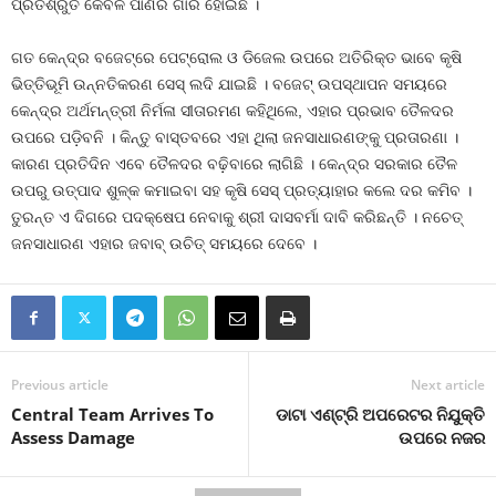
ପ୍ରତିଶ୍ରୁତି କେବଳ ପାଣିର ଗାର ହୋଇଛି ।
ଗତ କେନ୍ଦ୍ର ବଜେଟ୍‌ରେ ପେଟ୍ରୋଲ ଓ ଡିଜେଲ ଉପରେ ଅତିରିକ୍ତ ଭାବେ କୃଷି
ଭିତ୍ତିଭୂମି ଉନ୍ନତିକରଣ ସେସ୍ ଲଦି ଯାଇଛି । ବଜେଟ୍ ଉପସ୍ଥାପନ ସମୟରେ
କେନ୍ଦ୍ର ଅର୍ଥମନ୍ତ୍ରୀ ନିର୍ମଳା ସୀତାରମଣ କହିଥିଲେ, ଏହାର ପ୍ରଭାବ ତୈଳଦର
ଉପରେ ପଡ଼ିବନି । କିନ୍ତୁ ବାସ୍ତବରେ ଏହା ଥିଲା ଜନସାଧାରଣଙ୍କୁ ପ୍ରତାରଣା ।
କାରଣ ପ୍ରତିଦିନ ଏବେ ତୈଳଦର ବଢ଼ିବାରେ ଲାଗିଛି । କେନ୍ଦ୍ର ସରକାର ତୈଳ
ଉପରୁ ଉତ୍ପାଦ ଶୁଳ୍କ କମାଇବା ସହ କୃଷି ସେସ୍ ପ୍ରତ୍ୟାହାର କଲେ ଦର କମିବ ।
ତୁରନ୍ତ ଏ ଦିଗରେ ପଦକ୍ଷେପ ନେବାକୁ ଶ୍ରୀ ଦାସବର୍ମା ଦାବି କରିଛନ୍ତି । ନଚେତ୍
ଜନସାଧାରଣ ଏହାର ଜବାବ୍ ଉଚିତ୍ ସମୟରେ ଦେବେ ।
Previous article
Next article
Central Team Arrives To
ଡାଟା ଏଣ୍ଟ୍ରି ଅପରେଟର ନିଯୁକ୍ତି
Assess Damage
ଉପରେ ନଜର