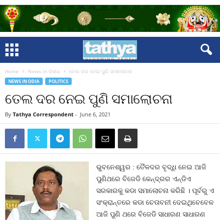
Home
News in Odia
ତେଲ ଦର ନେଇ ପୁଣି ସମାଲୋଚନା
NEWS IN ODIA
POLITICS
ତେଲ ଦର ନେଇ ପୁଣି ସମାଲୋଚନା
By
Tathya Correspondent
-
June 6, 2021
ଭୁବନେଶ୍ୱର : ତୈଳଦର ବୃଦ୍ଧି ନେଇ ଆଜି
ପୁଣିଥରେ ବିଜେଡି କେନ୍ଦ୍ରର ଏନ୍‍ଡିଏ
ସରକାରକୁ କଡା ସମାଲୋଚନା କରିଛି । ପୂର୍ବରୁ ଏ
ସଂକ୍ରାନ୍ତରେ କଡା ଚେତାବନୀ ଦେଇଥିବେବେଳ
ଆଜି ପୁଣି ଥରେ ବିଜେଡି ସାଧାରଣ ସାଧାରଣ