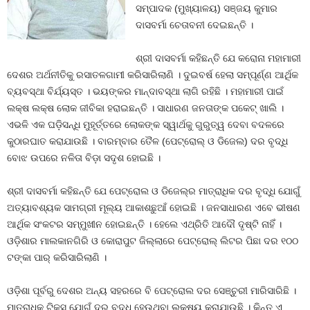
ସମ୍ପାଦକ (ମୁଖ୍ୟାଳୟ) ସଞ୍ଜୟ କୁମାର
ଦାସବର୍ମା ଚେତାବନୀ ଦେଇଛନ୍ତି ।
ଶ୍ରୀ ଦାସବର୍ମା କହିଛନ୍ତି ଯେ କରୋନା ମହାମାରୀ
ଦେଶର ଅର୍ଥନୀତିକୁ ରସାତଳଗାମୀ କରିସାରିଲାଣି । ଦୁଇବର୍ଷ ହେଲା ସମ୍ପୂର୍ଣ୍ଣ ଆର୍ଥିକ
ବ୍ୟବସ୍ଥା ବିର୍ଯ୍ୟସ୍ତ । ଭୟଙ୍କର ମାନ୍ଦାବସ୍ଥା ଲାଗି ରହିଛି । ମହାମାରୀ ପାଇଁ
ଲକ୍ଷ ଲକ୍ଷ ଲୋକ ଜୀବିକା ହରାଇଛନ୍ତି । ସାଧାରଣ ଜନତାଙ୍କ ପକେଟ୍ ଖାଲି ।
ଏଭଳି ଏକ ଘଡ଼ିସନ୍ଧି ମୁହୂର୍ତ୍ତରେ ଲୋକଙ୍କ ସ୍ୱାର୍ଥକୁ ଗୁରୁତ୍ୱ ଦେବା ବଦଳରେ
କୁଠାରଘାତ କରାଯାଉଛି । ବାରମ୍ବାର ତୈଳ (ପେଟ୍ରୋଲ୍ ଓ ଡିଜେଲ) ଦର ବୃଦ୍ଧି
ବୋଝ ଉପରେ ନଳିତା ବିଡ଼ା ସଦୃଶ ହୋଇଛି ।
ଶ୍ରୀ ଦାସବର୍ମା କହିଛନ୍ତି ଯେ ପେଟ୍ରୋଲ ଓ ଡିଜେଲ୍‌ର ମାତ୍ରାଧିକ ଦର ବୃଦ୍ଧି ଯୋଗୁଁ
ଅତ୍ୟାବଶ୍ୟକ ସାମଗ୍ରୀ ମୂଲ୍ୟ ଆକାଶଛୁଆଁ ହୋଇଛି । ଜନସାଧାରଣ ଏବେ ଭୀଷଣ
ଆର୍ଥିକ ସଂକଟର ସମ୍ମୁଖୀନ ହୋଇଛନ୍ତି । ହେଲେ ଏଥ୍ରିତି ଆଦୌ ଦୃଷ୍ଟି ନାହିଁ ।
ଓଡ଼ିଶାର ମାଲକାନଗିରି ଓ କୋରାପୁଟ ଜିଲ୍ଲାରେ ପେଟ୍ରୋଲ୍ ଲିଟର ପିଛା ଦର ୧ଠଠ
ଟଙ୍କା ପାର୍ କରିସାରିଲାଣି ।
ଓଡ଼ିଶା ପୂର୍ବରୁ ଦେଶର ଅନ୍ୟ ସହରରେ ବି ପେଟ୍ରୋଲ ଦର ସେଞ୍ଚୁରୀ ମାରିସାରିଛି ।
ମାତ୍ରାଧିକ ଟିକସ ଯୋଗୁଁ ଦର ବୃଦ୍ଧି ହେଉଥିବା ଲକ୍ଷ୍ୟ କରାଯାଉଛି । କିନ୍ତୁ ଏ