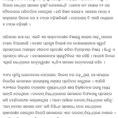
ଦିଗରେ କେନ୍ଦ୍ର ସରକାର ଦୃଷ୍ଟି ଦେଉନାହାନ୍ତି । କେବଳ ମେ’ ମାସରେ ୧୬ ଥର
ତୈଳଦରରେ ପରିବର୍ତ୍ତନ ହୋଇଥିଲା । ଯଦି ହିସାବ କରାଯାଏ, ତାହେଲେ ମାତ୍ର ୫
ସପ୍ତାହରେ ଡିଜେଲ ଦର ୫ ଟଙ୍କା ବଢ଼ିସାରିଲାଣି । ପେଟ୍ରୋଲ୍ ବି ଏହାରି ମଧ୍ୟରେ
୫ ଟଙ୍କା ବଢ଼ିଲାଣି ।
ପରିତାପର କଥା ଯେ, ଏଭଳି ଏକ ସମ୍ବେଦନଶୀଳ ବିଷୟକୁ କରୋନା ଆଢ଼ୁଆଳରେ
ଚପାଇ ଦିଆଯାଉଛି । ଦେଶର ପ୍ରମୁଖ ବିରୋଧୀ ଦଳ ଉପଭୋକ୍ତାଙ୍କ ସ୍ୱାର୍ଥ
ପ୍ରସଙ୍ଗରେ ଅସମ୍ଭବ ନୀରବତା ପ୍ରଦର୍ଶନ କରିବା ବିଡ଼ମ୍ବନାର ବିଷୟ । କିନ୍ତୁ ଏ
ପ୍ରସଙ୍ଗ ଜୀବନ୍ତ । ଜନସାଧାରଣଙ୍କ ସ୍କ୍ରୁଟିନିରେ ଏହା ରହିଛି । ଆଗାମୀ ଦିନରେ
ଏଥିାଇଁ କେନ୍ଦ୍ରରେ ନେତୃତ୍ୱାଧୀନ ଏନ୍‌ଡିଏ ସରକାର ଉତ୍ତରଦାୟୀ ରହିବ ।
୨ଠ୧୪ ପୂର୍ବରୁ ଯେତେବେଳେ ପେଟ୍ରୋଲ, ଡିଜେଲ ଦର ବଢ଼ୁଥିଲା, ସେ ସମୟରେ
ବିଜେପିର ନେତାମାନେ ରାଜରାସ୍ତାକୁ ଓହ୍ଲାଇ ପ୍ରତିବାଦ କରୁଥିଲେ । ଏପରିକି
୨ଠ୧୩ରେ ଦିଲ୍ଲୀର ତତ୍କାଳୀନ ମୁଖ୍ୟମନ୍ତ୍ରୀ ଶୀଲା ଦିକ୍ଷିତଙ୍କ ଘରକୁ ମଧ୍ୟ
ଭାଙ୍ଗି ଦେଇଥିଲେ । ଦରଦାମ୍ ନିୟନ୍ତ୍ରଣରେ ସରକାରର ବିଫଳତାକୁ ପ୍ରସଙ୍ଗ
କରି ତମ୍ବିତୋଫାନ କରାଯାଉଥିଲା । ‘ଆମେ ଆସିଲେ ଦରଦାମ୍ ନିୟନ୍ତ୍ରଣ କରିବୁ’,
‘ଆମ୍ ଜନତାର ସରକାର ହେବ’ ଭଳି ବିଭିନ୍ନ ସ୍ଲୋଗାନ୍ ଦେଇ କେନ୍ଦ୍ରରେ
କ୍ଷମତାସୀନ ହୋଇଥିବା ବିଜେପି ସରକାରରେ ଏବେ ଦରଦାମ୍ ନିୟନ୍ତ୍ରଣ ବାହାରେ ।