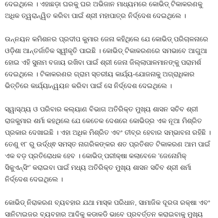
ଦେଇଥିଲେ । ଏହାଛଡ଼ା ଘରକୁ ଘର ଅଭିଜାନ ମାଧ୍ୟମରେ କୋଭିଡ୍ ଟିକାକରଣକୁ
ଅଧିକ ତ୍ୱରାନ୍ୱିତ କରିବା ପାଇଁ ଶ୍ରୀ ମହାପାତ୍ର ନିର୍ଦ୍ଦେଶ ଦେଇଥିଲେ ।
ଉନ୍ନୟନ କମିଶନର ପ୍ରଦୀପ କୁମାର ଜେନା କହିଥିଲେ ଯେ କୋଭିଡ୍ ପରିଚାଳନାରେ
ଓଡ଼ିଶା ଆନ୍ତର୍ଜାତିକ ସ୍ୱୀକୃତି ପାଇଛି । କୋଭିଡ୍ ଟିକାକରଣରେ ସମଭାବେ ଆଗୁଆ
ହୋଇ ଏହି ସୁନାମ ବଜାୟ ରଖିବା ପାଇଁ ଶ୍ରୀ ଜେନା ଜିଲ୍ଲାପାଳମାନଙ୍କୁ ପରାମର୍ଶ
ଦେଇଥିଲେ । ଟିକାକରଣର ଗ୍ରାମ ସ୍ତରୀୟ କାର୍ଯ୍ୟ-ଯୋଜନାକୁ ଅଗ୍ରାଧିକାର
ଭିତ୍ତିରେ କାର୍ଯ୍ୟାନ୍ୱୟନ କରିବା ପାଇଁ ସେ ନିର୍ଦ୍ଦେଶ ଦେଇଥିଲେ ।
ସ୍ୱାସ୍ଥ୍ୟ ଓ ପରିବାର କଲ୍ୟାଣ ବିଭାଗ ଅତିରିକ୍ତ ମୁଖ୍ୟ ଶାସନ ସଚିବ ଶ୍ରୀ
ରାଜକୁମାର ଶର୍ମା କହଥିଲେ ଯେ କେତେକ ଦେଶରେ କୋଭିଡ୍ର ଏକ ନୂଆ ମିଶ୍ରିତ
ପ୍ରକାର ଦେଖାଇଛି । ଏହା ଅଧିକ ମିଶ୍ରିତ ଏବଂ ତୀବ୍ର ହେବାର ସମ୍ଭାବନା ରହିଛି ।
ତେଣୁ ୧୮ ରୁ ଉର୍ଦ୍ଧ୍ଵ ସମସ୍ତ ନାଗରିକଙ୍କର ଶତ ପ୍ରତିଶତ ଟିକାକରଣ ଆମ ପାଇଁ
ଏକ ବଡ଼ ପ୍ରତିରୋଧକ ହେବ । କୋଭିଡ୍ ପରୀକ୍ଷା କଲାବେଳେ ‘ଜେନୋମିକ୍
ସିକୁଏନ୍ସିଂ’ କରାଇବା ପାଇଁ ମଧ୍ୟ ଅତିରିକ୍ତ ମୁଖ୍ୟ ଶାସନ ସଚିବ ଶ୍ରୀ ଶର୍ମା
ନିର୍ଦ୍ଦେଶ ଦେଇଥିଲେ ।
କୋଭିଡ୍ ନିରାକରଣ ବ୍ୟବହାର ଯଥା ମାସ୍କ ପରିଧାନ, ସାମାଜିକ ଦୂରତା ରକ୍ଷା ଏବଂ
ସାନିଟାଇଜର ବ୍ୟବହାର ଆଦିକୁ କଡାକଡି ଭାବେ ପ୍ରବର୍ତ୍ତନ କରାଇବାକୁ ମୁଖ୍ୟ