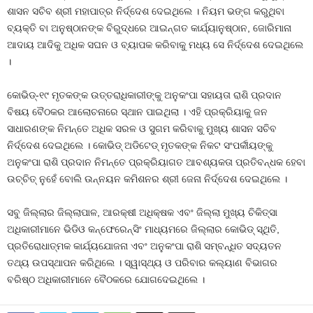
ଶାସନ ସଚିବ ଶ୍ରୀ ମହାପାତ୍ର ନିର୍ଦ୍ଦେଶ ଦେଇଥିଲେ । ନିୟମ ଭଙ୍ଗ କରୁଥିବା
ବ୍ୟକ୍ତି ବା ଅନୁଷ୍ଠାନଙ୍କ ବିରୁଦ୍ଧରେ ଆଇନ୍ଗତ କାର୍ଯ୍ୟାନୁଷ୍ଠାନ, ଜୋରିମାନା
ଆଦାୟ ଆଦିକୁ ଅଧିକ ସଘନ ଓ ବ୍ୟାପକ କରିବାକୁ ମଧ୍ୟ ସେ ନିର୍ଦ୍ଦେଶ ଦେଇଥିଲେ
।
କୋଭିଡ୍-୧୯ ମୃତକଙ୍କ ଉତ୍ତରାଧିକାରୀଙ୍କୁ ଅନୁକଂପା ସହାୟତା ରାଶି ପ୍ରଦାନ
ବିଷୟ ବୈଠକର ଆଲୋଚନାରେ ସ୍ଥାନ ପାଇଥିଲା । ଏହି ପ୍ରକ୍ରିୟାକୁ ଜନ
ସାଧାରଣଙ୍କ ନିମନ୍ତେ ଅଧିକ ସରଳ ଓ ସୁଗମ କରିବାକୁ ମୁଖ୍ୟ ଶାସନ ସଚିବ
ନିର୍ଦ୍ଦେଶ ଦେଇଥିଲେ । କୋଭିଡ୍ ଅଡିଟେଡ୍ ମୃତକଙ୍କ ନିକଟ ସଂପର୍କୀୟଙ୍କୁ
ଅନୁକଂପା ରାଶି ପ୍ରଦାନ ନିମନ୍ତେ ପ୍ରକ୍ରିୟାଗତ ଆବଶ୍ୟକତା ପ୍ରତିବନ୍ଧକ ହେବା
ଉଚ୍ଚିତ୍ ନୁହେଁ ବୋଲି ଉନ୍ନୟନ କମିଶନର ଶ୍ରୀ ଜେନା ନିର୍ଦ୍ଦେଶ ଦେଇଥିଲେ ।
ସବୁ ଜିଲ୍ଲାର ଜିଲ୍ଲାପାଳ, ଆରକ୍ଷୀ ଅଧିକ୍ଷକ ଏବଂ ଜିଲ୍ଲା ମୁଖ୍ୟ ଚିକିତ୍ସା
ଅଧିକାରୀମାନେ ଭିଡିଓ କନ୍ଫେରେନ୍ସିଂ ମାଧ୍ୟମରେ ଜିଲ୍ଲାର କୋଭିଡ୍ ସ୍ଥିତି,
ପ୍ରତିରୋଧାତ୍ମକ କାର୍ଯ୍ୟଯୋଜନା ଏବଂ ଅନୁକଂପା ରାଶି ସମ୍ବନ୍ଧିତ ସଦ୍ୟତନ
ତଥ୍ୟ ଉପସ୍ଥାପନ କରିଥିଲେ । ସ୍ୱାସ୍ଥ୍ୟ ଓ ପରିବାର କଲ୍ୟାଣ ବିଭାଗର
ବରିଷ୍ଠ ଅଧିକାରୀମାନେ ବୈଠକରେ ଯୋଗଦେଇଥିଲେ ।