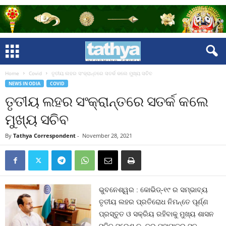
Home
Covid
ତୃତୀୟ ଲହର ସଂକ୍ରାନ୍ତରେ ସତର୍କ କଲେ ମୁଖ୍ୟ ସଚିବ
NEWS IN ODIA
COVID
ତୃତୀୟ ଲହର ସଂକ୍ରାନ୍ତରେ ସତର୍କ କଲେ
ମୁଖ୍ୟ ସଚିବ
By
Tathya Correspondent
-
November 28, 2021
ଭୁବନେଶ୍ୱର : କୋଭିଡ୍-୧୯ ର ସମ୍ଭାବ୍ୟ
ତୃତୀୟ ଲହର ପ୍ରତିରୋଧ ନିମନ୍ତେ ପୂର୍ଣ୍ଣ
ପ୍ରସ୍ତୁତ ଓ ସକ୍ରିୟ ରହିବାକୁ ମୁଖ୍ୟ ଶାସନ