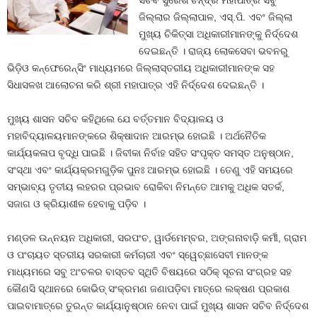
ସଚିବ ସୁରେଶ ଚନ୍ଦ୍ର ମହାପାତ୍ର ସବୁ
ଜିଲ୍ଲାର ଜିଲ୍ଲାପାଳ, ଏସ୍.ପି. ଏବଂ ଜିଲ୍ଲା
ମୁଖ୍ୟ ଚିକିତ୍ସା ଅଧିକାରୀମାନଙ୍କୁ ନିର୍ଦ୍ଦେଶ
ଦେଇଛନ୍ତି । ରାଜ୍ୟ ଲୋକସେବା ଭବନରୁ
ଭିଡ଼ିଓ କନ୍ଫେରେନ୍ସିଂ ମାଧ୍ୟମରେ ଜିଲ୍ଲାସ୍ତରୀୟ ଅଧିକାରୀମାନଙ୍କ ସହ
ସିଧାସଳଖ ଆଲୋଚନା କରି ଶ୍ରୀ ମହାପାତ୍ର ଏହି ନିର୍ଦ୍ଦେଶ ଦେଇଛନ୍ତି ।
ମୁଖ୍ୟ ଶାସନ ସଚିବ କହିଥିଲେ ଯେ ବର୍ତ୍ତମାନ ବିଦ୍ୟାଳୟ ଓ
ମହାବିଦ୍ୟାଳୟମାନଙ୍କରେ ଶିକ୍ଷାଦାନ ଆରମ୍ଭ ହୋଇଛି । ଅର୍ଥନୈତିକ
କାର୍ଯ୍ୟକଳାପ ବୃଦ୍ଧି ପାଇଛି । ଜିବୀକା ନିର୍ବାହ ସହିତ ସଂପୃକ୍ତ ସମସ୍ତ ଅନୁଷ୍ଠାନ,
ସଂସ୍ଥା ଏବଂ କାର୍ଯ୍ୟକ୍ରମଗୁଡ଼ିକ ପୁନଃ ଆରମ୍ଭ ହୋଇଛି । ତେଣୁ ଏହି ସମୟରେ
ସମ୍ଭାବ୍ୟ ତୃତୀୟ ଲହରର ପ୍ରଭାବ ରୋକିବା ନିମନ୍ତେ ଆମକୁ ଅଧିକ ସତର୍କ,
ସଜାଗ ଓ କ୍ରିୟାଶୀଳ ହେବାକୁ ପଡ଼ିବ ।
ମଣ୍ଡଳ ଉନ୍ନୟନ ଅଧିକାରୀ, ସରପଂଚ, ୱାର୍ଡମେମ୍ବର, ଅଙ୍ଗନାବାଡ଼ି କର୍ମୀ, ଗ୍ରାମ
ଓ ପଂଚାୟତ ସ୍ତରୀୟ ସରକାରୀ କର୍ମଚାରୀ ଏବଂ ସ୍ୱେଚ୍ଛାସେବୀ ମାନଙ୍କ
ମାଧ୍ୟମରେ ସବୁ ଅଂଚଳର ବାସ୍ତବ ସ୍ଥିତି ବିଷୟରେ ସଠିକ୍ ସୂଚନା ସଂଗ୍ରହ ସହ
କୌଣସି ସ୍ଥାନରେ କୋଭିଡ୍ ସଂକ୍ରମଣ ଜଣାପଡ଼ିବା ମାତ୍ରେ ଲକ୍ଷଣ ପ୍ରକାଶ
ପାଇବାମାତ୍ରେ ତୁରନ୍ତ କାର୍ଯ୍ୟାନୁଷ୍ଠାନ ନେବା ପାଇଁ ମୁଖ୍ୟ ଶାସନ ସଚିବ ନିର୍ଦ୍ଦେଶ