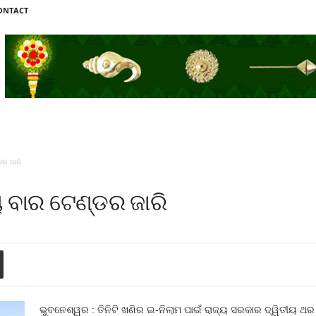
ONTACT
ଡର ଜାରି
ୀୟ ବାର ଟେଣ୍ଡର ଜାରି
ଭୁବନେଶ୍ୱର : ତିନିଟି ଖଣିର ଇ-ନିଲାମ ପାଇଁ ରାଜ୍ୟ ସରକାର ଦ୍ୱିତୀୟ ଥର 