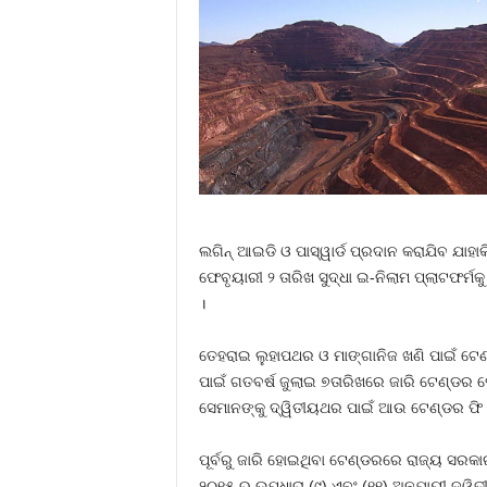
ଲଗିନ୍‍ ଆଇଡି ଓ ପାସ୍‍ୱାର୍ଡ ପ୍ରଦାନ କରାଯିବ ଯା
ଫେବୃୟାରୀ ୨ ତାରିଖ ସୁଦ୍ଧା ଇ-ନିଲାମ ପ୍ଲାଟଫର୍
।
ତେହରାଇ ଲୁହାପଥର ଓ ମାଙ୍ଗାନିଜ ଖଣି ପାଇଁ ଟେଣ୍
ପାଇଁ ଗତବର୍ଷ ଜୁଲାଇ ୭ତାରିଖରେ ଜାରି ଟେଣ୍ଡର 
ସେମାନଙ୍କୁ ଦ୍ୱିତୀୟଥର ପାଇଁ ଆଉ ଟେଣ୍ଡର ଫି ଦେ
ପୂର୍ବରୁ ଜାରି ହୋଇଥିବା ଟେଣ୍ଡରରେ ରାଜ୍ୟ ସରକାର
୨୦୧୫ ର ଉପଧାରା (୯) ଏବଂ (୧୧) ଅନୁଯାୟୀ ଦ୍ୱି