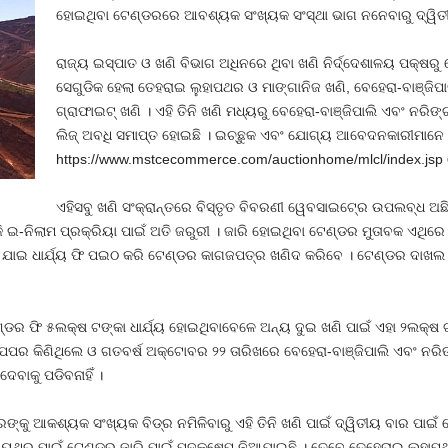
ହୋଇଥିବା ଟେଣ୍ଡରରେ ଆବଶ୍ୟକ ସଂଖ୍ୟକ ସଂସ୍ଥା ଭାଗ ନନେବାରୁ ଦ୍ୱିତ
ରାଜ୍ୟ ଇସ୍ପାତ ଓ ଖଣି ବିଭାଗ ଅଧିନରେ ଥିବା ଖଣି ନିର୍ଦ୍ଦେଶାଳୟ ପକ୍ଷରୁ 
ସେଗୁଡିକ ହେଲା ତେହରାଇ ଲୁହାପଥର ଓ ମାଙ୍ଗାନିଜ ଖଣି, ବେହେରା-ବାଞ୍ଜିପ
ଗ୍ରାଫାଇଟ୍‍ ଖଣି । ଏହି ତିନି ଖଣି ମଧ୍ୟରୁ ବେହେରା-ବାଞ୍ଜିପାଲି ଏବଂ ନ
ଲିଜ୍‍ ଅବଧି ସମାପ୍ତ ହୋଇଛି । ଇଚ୍ଛୁକ ଏବଂ ଯୋଗ୍ୟ ଆବେଦନକାରୀମାନେ ନ
https://www.mstcecommerce.com/auctionhome/mlcl/index.jsp ର
ଏହିସବୁ ଖଣି ସଂକ୍ରାନ୍ତରେ ବିସ୍ତୃତ ବିବରଣୀ ୱେବସାଇଟ୍‍ରେ ଉପଲବ୍ଧ ଅଛି
ହାକି ଇ-ନିଲାମ ପ୍ରକ୍ରିୟା ପାଇଁ ଅତି ଜରୁରୀ । ଜାରି ହୋଇଥିବା ଟେଣ୍ଡର ମୁତାବକ ଏଥି
ମକୁ ଯାଇ ଧାର୍ଯ୍ୟ ଫି ପଇଠ କରି ଟେଣ୍ଡର କାଗଜପତ୍ର ଖଣିଦ କରିବେ । ଟେଣ୍ଡର ଦାଖଲ
ଡର ଫି ୫ଲକ୍ଷ ଟଙ୍କା ଧାର୍ଯ୍ୟ ହୋଇଥିବାବେଳେ ଅନ୍ୟ ଦୁଇ ଖଣି ପାଇଁ ଏହା ୨ଲକ୍ଷ ଟଙ
ପେପର କିଣିଥିଲେ ଓ ଗତବର୍ଷ ଅକ୍ଟୋବର ୨୨ ତାରିଖରେ ବେହେରା-ବାଞ୍ଜିପାଲି ଏବଂ ନରି
ବାକୁ ପଡିବନାହିଁ ।
ଙ୍କୁ ଆକଶ୍ୟକ ସଂଖ୍ୟକ ବିଡ୍‍ର ନମିଳିବାରୁ ଏହି ତିନି ଖଣି ପାଇଁ ଦ୍ୱିତୀୟ ବାର ପାଇଁ 
ତୀୟଥର ପାଇଁ ଟେଣ୍ଡର ଜାରି ପାଇଁ ପଦକ୍ଷେପ ନିଆଯାଇଛି । ତେବେ ତେହେରାଇ ଲୁହାପଥର