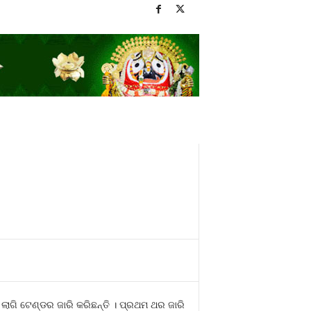
ଲାଗି ଟେଣ୍ଡର ଜାରି କରିଛନ୍ତି । ପ୍ରଥମ ଥର ଜାରି