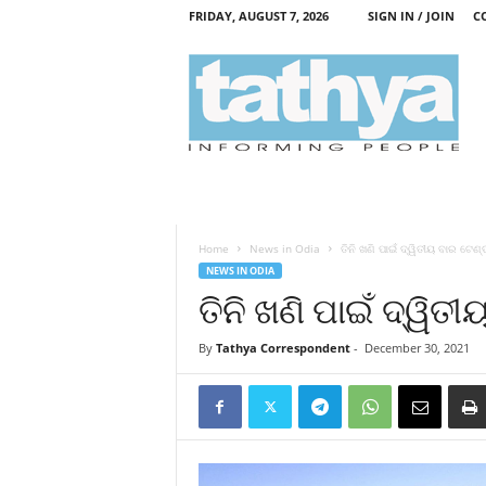
FRIDAY, AUGUST 7, 2026
SIGN IN / JOIN
C
T
a
t
h
y
a
Home
News in Odia
ତିନି ଖଣି ପାଇଁ ଦ୍ୱିତୀୟ ବାର ଟେଣ୍
NEWS IN ODIA
ତିନି ଖଣି ପାଇଁ ଦ୍ୱିତ
By
Tathya Correspondent
-
December 30, 2021