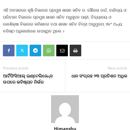
ଏହି ଅବସରରେ କୃଷି ବିଭାଗର ପ୍ରମୁଖ ଶାସନ ସଚିବ ଡ. ସୌରଭ ଗର୍ଗ, ବାଣିଜ୍ୟ ଓ
ପରିବହନ ବିଭାଗର ପ୍ରମୁଖ ଶାସନ ସଚିବ ମଧୁସୂଦନ ପାଢ଼ୀ, ବିଦ୍ୟାଳୟ ଓ
ଗଣଶିକ୍ଷା ବିଭାଗର କମିଶନର ତଥା ଶାସନ ସଚିବ ଚିତ୍ରା ଅରୁମୁଗମ୍‌ ଏବଂ ଅନ୍ୟ
ବରିଷ୍ଠ ଅଧିକାରୀଗଣ ଉପସ୍ଥିତ ଥିଲେ ।
Previous article
Next article
ଆର୍ଟିଫିସିଆଲ୍‌ ଇଣ୍ଟେଲିଜେନ୍ସ
ଧାନ ସଂଗ୍ରହ ୨୩ ପ୍ରତିଶତ ଅଧିକ
ଉପରେ ଭବିଷ୍ୟତ ନିର୍ଭର
Himanshu