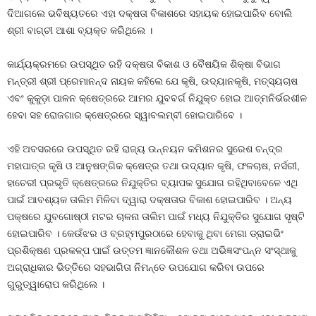
ଦିଆଗଲେ ଭବିଷ୍ୟତରେ ଏହା ଦକ୍ଷତା ବିକାଶରେ ସହାୟକ ହୋଇପାରିବ ବୋଲି
ଶ୍ରୀ ବାଗ୍‌ଚୀ ଆଶା ବ୍ୟକ୍ତ କରିଥିଲେ ।
କାର୍ଯ୍ୟକ୍ରମରେ ଉପସ୍ଥିତ ରହି ଦକ୍ଷତା ବିକାଶ ଓ ବୈଷୟିକ ଶିକ୍ଷା ବିଭାଗ
ମନ୍ତ୍ରୀ ଶ୍ରୀ ପ୍ରେମାନନ୍ଦ ନାୟକ କହିଲେ ଯେ କୃଷି, ଉଦ୍ୟାନକୃଷି, ମତ୍ସ୍ୟଚାଷ
ଏବଂ କୁକୁଡ଼ା ପାଳନ କ୍ଷେତ୍ରରେ ଆମର ଯୁବବର୍ଗ ନିଯୁକ୍ତ ହୋଇ ଆତ୍ମନିର୍ଭରଶୀଳ
ହେବା ସହ ରୋଜଗାର କ୍ଷେତ୍ରରେ ସ୍ୱାବଲମ୍ବୀ ହୋଇପାରିବେ ।
ଏହି ଅବସରରେ ଉପସ୍ଥିତ ରହି ରାଜ୍ୟ ଉନ୍ନୟନ କମିଶନର ସୁରେଶ ଚନ୍ଦ୍ର
ମହାପାତ୍ର କୃଷି ଓ ଆନୁଷଙ୍ଗିକ କ୍ଷେତ୍ର ତଥା ଉଦ୍ୟାନ କୃଷି, ଫଳଚାଷ, ନର୍ସରୀ,
ହାଚେରୀ ପ୍ରଭୃତି କ୍ଷେତ୍ରରେ ନିଯୁକ୍ତିର ବ୍ୟାପକ ସୁଯୋଗ ରହିଥିବାବେଳେ ଏଥି
ପାଇଁ ଆବଶ୍ୟକ ତାଲିମ ମିଳିବା ଦ୍ୱାରା ଦକ୍ଷତାର ବିକାଶ ହୋଇପାରିବ । ଅନ୍ୟ
ପକ୍ଷରେ ଯୁବଗୋଷ୍ଠୀ ମଟର ଚାଳନା ତାଲିମ ପାଇଁ ମଧ୍ୟ ନିଯୁକ୍ତିର ସୁଯୋଗ ସୃଷ୍ଟି
ହୋଇପାରିବ । କେଉଁଝର ଓ ବ୍ରହ୍ମପୁରଠାରେ ହେବାକୁ ଥିବା ମେଗା ଡ୍ରାଇଭିଂ
ପ୍ରଶିକ୍ଷଣ ପ୍ରକଳ୍ପ ପାଇଁ ଉତ୍ତମ ଜ୍ଞାନକୌଶଳ ତଥା ଅଭିଜ୍ଞସଂପନ୍ନ ସଂସ୍ଥାକୁ
ଅଗ୍ରାଧିକାର ଭିତ୍ତିରେ ସହଭାଗିତା ନିମନ୍ତେ ଉପଯୋଗ କରିବା ଉପରେ
ଗୁରୁତ୍ୱାରୋପ କରିଥିଲେ ।