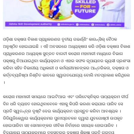
ଓଡ଼ିଶା ଦକ୍ଷତା ବିକାଶ ପ୍ରାଧିକରଣର ତୃତୀୟ ଗଭର୍ଣ୍ଣିଂ କାଉନ୍‌ସିଲ୍‌ ବୈଠକ
ଅନୁଷ୍ଠିତ ହୋଇଯାଇଛି । ଏହି ଅବସରରେ ଅଧ୍ୟକ୍ଷତା କରି ଓଡ଼ିଶା ଦକ୍ଷତା ବିକାଶ
ପ୍ରାଧିକରଣର ଅଧ୍ୟକ୍ଷ ସୁବ୍ରତ ବାଗଚୀ କରୋନା ମହାମାରୀ ମଧ୍ୟରେ ବିଭାଗ
ପକ୍ଷରୁ ନିଆଯାଇଥିବା କାର୍ଯ୍ୟକ୍ରମ ଓ ଏହାର ସଫଳ ରୂପାୟନର ଭୂୟସୀ ପ୍ରଶଂସା
କରିବା ସହିତ ବିଭାଗୀୟ ଅଧିକାରୀ ଓ କର୍ମଚାରୀମାନଙ୍କର ଆନ୍ତରିକତା, ଦକ୍ଷତା ଓ
କର୍ତ୍ତବ୍ୟନିଷ୍ଠା ନିଶ୍ଚିତ ଭାବରେ ସ୍ୱାଗତଯୋଗ୍ୟ ବୋଲି ମତପ୍ରକାଶ କରିଥିଲେ
।
କରୋନା ମହାମାରୀ ସମୟରେ ଆଇଟିଆଇ ଏବଂ ପଲିଟେକ୍‌ନିକ୍‌ର ପାଠ୍ୟକ୍ରମ ଦୀର୍ଘ
ଦିନ ଧରି ବ୍ୟାହତ ହୋଇଥିବାବେଳେ ଏହାକୁ କିପରି ଭରଣା କରାଯାଇ ପାରିବ ସେ
ପ୍ରତି ସ୍ୱତନ୍ତ୍ର ଦୃଷ୍ଟି ଦେଇ କାର୍ଯ୍ୟକ୍ରମ ପ୍ରସ୍ତୁତ କରିବା ଆବଶ୍ୟକ ।
ଡିଡିୟୁଜିକେୱାଇ କାର୍ଯ୍ୟକ୍ରମର ପୁନଃପ୍ରଚଳନ ଦ୍ୱାରା ଯୁବଗୋଷ୍ଠୀ ଉପକୃତ
ହୋଇପାରିବା ସହ ସେମାନଙ୍କର ଜୀବିକା ନିର୍ବାହରେ ସହାୟକ ହୋଇପାରିବ ।
ବିଦ୍ୟାଳୟ ପାଠ୍ୟକ୍ରମରେ ତଳସ୍ତରରୁ ଦକ୍ଷତା ଶିକ୍ଷା ପ୍ରତି ଗୁରୁତ୍ୱ