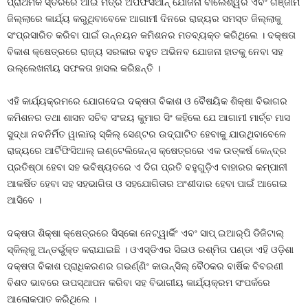
ପ୍ରାଥମିକ ସ୍ତରରେ ଆଇ ମିତ୍ର ଅପଫିସିଆନ୍‌ ଯୋଜନା ବାଲେଶ୍ୱର ଏବଂ ଗଞ୍ଜାମ
ଜିଲ୍ଲାରେ କାର୍ଯ୍ୟ କରୁଥିବାବେଳେ ଆଗାମୀ ଦିନରେ ରାଜ୍ୟର ସମସ୍ତ ଜିଲ୍ଲାକୁ
ସଂପ୍ରସାରିତ କରିବା ପାଇଁ ଉନ୍ନୟନ କମିଶନର ମତବ୍ୟକ୍ତ କରିଥିଲେ । ଦକ୍ଷତା
ବିକାଶ କ୍ଷେତ୍ରରେ ରାଜ୍ୟ ସରକାର ବହୁତ ଅଭିନବ ଯୋଜନା ହାତକୁ ନେବା ସହ
ଉଲ୍ଲେଖନୀୟ ସଫଳତା ହାସଲ କରିଛନ୍ତି ।
ଏହି କାର୍ଯ୍ୟକ୍ରମରେ ଯୋଗଦେଇ ଦକ୍ଷତା ବିକାଶ ଓ ବୈଷୟିକ ଶିକ୍ଷା ବିଭାଗର
କମିଶନର ତଥା ଶାସନ ସଚିବ ସଂଜୟ କୁମାର ସିଂ କହିଲେ ଯେ ଆଗାମୀ ମାର୍ଚ୍ଚ ମାସ
ସୁଦ୍ଧା ନବନିର୍ମିତ ୱାଲïର୍ ସ୍କିଲ୍‌ ସେଣ୍ଟର ଉଦ୍‌ଘାଟିତ ହେବାକୁ ଯାଉଥିବାବେଳେ
ରାଜ୍ୟରେ ଆର୍ଟିଫିସିଆଲ୍‌ ଇଣ୍ଟେଲିଜେନ୍ସ କ୍ଷେତ୍ରରେ ଏକ ଉତ୍କର୍ଷ କେନ୍ଦ୍ର
ପ୍ରତିଷ୍ଠା ହେବା ସହ ଭବିଷ୍ୟତରେ ଏ ଦିଗ ପ୍ରତି ବହୁଗୁଡ଼ିଏ ବାହାରର କମ୍ପାନୀ
ଆକର୍ଷିତ ହେବା ସହ ସହଭାଗିତା ଓ ସହଯୋଗିତାର ଅଂଶୀଦାର ହେବା ପାଇଁ ଆଗେଇ
ଆସିବେ ।
ଦକ୍ଷତା ଶିକ୍ଷା କ୍ଷେତ୍ରରେ ସିସ୍କୋ ନେଟ୍‌ୱାର୍କିଂ ଏବଂ ସାପ୍‌ ଇଆର୍‌ପି ଡିଜିଟାଲ୍‌
ସ୍କିଲ୍‌କୁ ଅନ୍ତର୍ଭୁକ୍ତ କରାଯାଇଛି । ଓଏସ୍‌ଡିଏର ସିଇଓ ରଶ୍ମିତା ପଣ୍ଡା ଏହି ଓଡ଼ିଶା
ଦକ୍ଷତା ବିକାଶ ପ୍ରାଧିକରଣର ଗଭର୍ଣ୍ଣିଂ କାଉନ୍‌ସିଲ୍‌ ବୈଠକର ବାର୍ଷିକ ବିବରଣୀ
ବିଶଦ ଭାବରେ ଉପସ୍ଥାପନ କରିବା ସହ ବିଭାଗୀୟ କାର୍ଯ୍ୟକ୍ରମ ସଂପର୍କରେ
ଆଲୋକପାତ କରିଥିଲେ ।