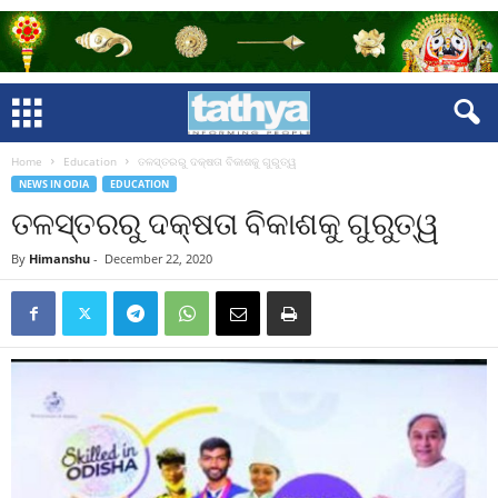
Home
Education
ତଳସ୍ତରରୁ ଦକ୍ଷତା ବିକାଶକୁ ଗୁରୁତ୍ୱ
NEWS IN ODIA
EDUCATION
ତଳସ୍ତରରୁ ଦକ୍ଷତା ବିକାଶକୁ ଗୁରୁତ୍ୱ
By
Himanshu
-
December 22, 2020