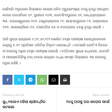
ସେହିପରି ଅନୁଗୋଳ ଜିଲ୍ଲାରେ କରୋନା ଜନିତ ମୃତ୍ୟୁସଂଖ୍ୟା ୬୪କୁ ବୃଦ୍ଧି ପାଇଥିବା
ବେଳେ ଗଜପତିରେ ୪୨, ପୁରୀରେ ୧୪୩, ଜଗତସିଂହପୁରରେ ୪୧, କେନ୍ଦ୍ରାପଡ଼ାରେ
୩୫, ବାଲେଶ୍ୱରରେ ୧୦୨, ମୟୂରଭଞ୍ଜରେ ୯୧, ସମ୍ବଲପୁରରେ ୮୫, ଗଞ୍ଜାମରେ
୨୬୭, କଳାହାଣ୍ଡିରେ ୬୬, ବଲାଙ୍ଗିର ୫୫ ଓ ବରଗଡ଼ରେ ୪୫କୁ ବୃଦ୍ଧି ପାଇଛି ।
ଆଜି ସୁଦ୍ଧା ରାଜ୍ୟରେ ୧,୦୯,୪୧,୧୯୨ କୋଭିଟ ନମୂନା ପରୀକ୍ଷା ହୋଇଥିବାବେଳେ
ସେଥିରୁ ୫.୬୯ ପ୍ରତିଶତ ପଜିଟିଭ ଚିହ୍ନଟ ହୋଇଛନ୍ତି । ଗତକାଲି ଗୋଟିଏ ଦିନରେ
୫୮ହଜାରରୁ ଅଧିକ ନମୂନା ପରୀକ୍ଷା ହୋଇଛି । ବର୍ତ୍ତମାନ ସୁଦ୍ଧା କନ୍ଧମାଳ, ଗଜପତି
ଓ ମାଲକାନଗିରିକୁ ବାଦ୍‍ ଦେଲେ ରାଜ୍ୟର ଅନ୍ୟ ସମସ୍ତ ଜିଲ୍ଲାରେ ଏକ ହଜାରରୁ
ଅଧିକ ରହିଛି ।
Previous article
Next article
ଜୁନ୍‍ ୧୫ଯାଏ ବଢିଲା ଶ୍ରୀମନ୍ଦିର
୨୪ରୁ ଘରକୁ ଘର କରୋନା ସର୍ଭେ
କଟକଣା