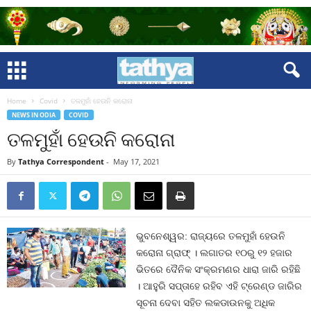
Home
Covid
ତଳମୁହାଁ ହେଉନି କରୋନା
NEWS IN ODIA
COVID
ତଳମୁହାଁ ହେଉନି କରୋନା
By
Tathya Correspondent
-
May 17, 2021
ଭୁବନେଶ୍ୱର: ରାଜ୍ୟରେ ତଳମୁହାଁ ହେଉନି
କରୋନା ଗ୍ରାଫ୍ । ଲଗାତର ୧୦ରୁ ୧୨ ହଜାର
ଭିତରେ ଦୈନିକ ସଂକ୍ରମଣର ଧାରା ଜାରି ରହିଛି
। ଆହୁରି ସପ୍ତାହେ ରହିବ ଏହି ଟ୍ରେଣ୍ଡ ଜାରିର
ସୂଚନା ଦେବା ସହିତ ଲକଡାଉନକୁ ଅଧିକ