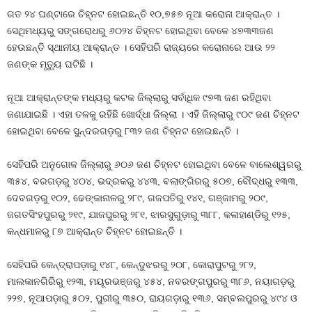
ଗତ ୨୪ ଘଣ୍ଟାରେ ଚିହ୍ନଟ ହୋଇଛନ୍ତି ୧୦,୭୫୭ ନୂଆ କରୋନା ଆକ୍ରାନ୍ତ ।
ସେଥିମଧ୍ୟରୁ ସଙ୍ଗରୋଧରୁ ୬୦୨୪ ଚିହ୍ନଟ ହୋଇଥିବା ବେଳେ ୪୭୩୩ଜଣ
ହେଉଛନ୍ତି ସ୍ଥାନୀୟ ଆକ୍ରାନ୍ତ । ସେହିପରି ରାଜ୍ୟରେ କରୋନାରେ ଆଉ ୨୨
ଜଣଙ୍କ ମୃତ୍ୟୁ ଘଟିଛି ।
ନୂଆ ଆକ୍ରାନ୍ତଙ୍କ ମଧ୍ୟରୁ କଟକ ଜିଲ୍ଲାରୁ ସର୍ବାଧିକ ୯୭୩ ଜଣ ରହିଥିବା
ଜଣାଯାଇଛି । ଏହା ତଳକୁ ରହିଛି ଖୋର୍ଦ୍ଧା ଜିଲ୍ଲା । ଏହି ଜିଲ୍ଲାରୁ ୯୦୯ ଜଣ ଚିହ୍ନଟ
ହୋଇଥିବା ବେଳେ ସୁନ୍ଦରଗଡ଼ରୁ ୮୩୨ ଜଣ ଚିହ୍ନଟ ହୋଇଛନ୍ତି ।
ସେହିପରି ଅନୁଗୋଳ ଜିଲ୍ଲାରୁ ୬୦୬ ଜଣ ଚିହ୍ନଟ ହୋଇଥିବା ବେଳେ ବାଲେଶ୍ୱରରୁ
୩୫୪, ବରଗଡ଼ରୁ ୪୦୪, ଭଦ୍ରକରୁ ୪୪୩, ବଲାଙ୍ଗିରରୁ ୫୦୭, ବୌଦ୍ଧରୁ ୧୩୩,
ଦେବଗଡ଼ରୁ ୧୦୨, ଢେଙ୍କାନାଳରୁ ୨୮୯, ଗଜପତିରୁ ୧୪୧, ଗଞ୍ଜାମରୁ ୨୦୯,
ଜଗତସିଂହପୁରରୁ ୨୧୯, ଯାଜପୁରରୁ ୨୮୧, ଝାରସୁଗୁଡ଼ାରୁ ୩୮୮, କଳାହାଣ୍ଡିରୁ ୧୨୫,
କନ୍ଧମାଳରୁ ୮୭ ଆକ୍ରାନ୍ତ ଚିହ୍ନଟ ହୋଇଛନ୍ତି ।
ସେହିପରି କେନ୍ଦ୍ରାପଡ଼ାରୁ ୧୪୮, କେନ୍ଦୁଝରରୁ ୨୦୮, କୋରାପୁଟରୁ ୨୮୨,
ମାଲକାନଗିରିରୁ ୧୨୩, ମୟୂରଭଞ୍ଜରୁ ୪୫୪, ନବରଙ୍ଗପୁରରୁ ୩୮୬, ନୟାଗଡ଼ରୁ
୨୨୭, ନୂଆପଡ଼ାରୁ ୫୦୨, ପୁରୀରୁ ୩୫୦, ରାୟଗଡ଼ାରୁ ୧୩୬, ସମ୍ବଲପୁରରୁ ୪୯୪ ଓ