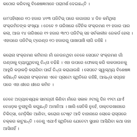
କଠୋର କରିବାକୁ ବିଶେଷଜ୍ଞମାନେ ପରାମର୍ଶ ଦେଇଛନ୍ତି ।
ମେ’ପହିଲାରେ ୧୦ ହଜାର ୪୧୩ ପଜିଟିଭ୍ ପରେ ଲଗାତାର ୪ ଦିନ କମିଥିଲା
ସଂକ୍ରମିତଙ୍କ ସଂଖ୍ୟା । ତେବେ ୭ ତାରିଖରେ ଦୈନିକ ସଂକ୍ରମଣ ୧୨ ହଜାର ପାର
କଲା, ଆଉ ୧୪ ତାରିଖରେ ୧୨ ହଜାର ୩୯୦ ପଜିଟିଭ୍ ସହ ସର୍ବକାଳୀନ ରେକର୍ଡ ହେଲା ।
ଏହାପରେ ପଜିଟିଭ୍ ଟ୍ରେଣ୍ଡ ୧୦ ହଜାରରୁ ପାଖାପାଖି ଲାଗି ରହିଛି ।
କରୋନା ସଂକ୍ରମଣ କମିବାର ନାଁ ନେଉନଥିବା ବେଳେ ସେପଟେ ସଂକ୍ରମଣ ଗାଁ
ଗଣ୍ଡାକୁ ବ୍ୟାପୁଥିବାରୁ ଚିନ୍ତା ବଢିଛି । ଏହା ଉପରେ ଫୋକସ୍ କରି ଲକଡାଉନକୁ
ଆହୁରି କଡ଼ାକଡ଼ି କରାଯିବା ପାଇଁ ଚିନ୍ତା କରାଯାଉଛି । ସେପଟେ ସ୍ୱାସ୍ଥ୍ୟ ବିଶେଷଜ୍ଞ
କହିଛନ୍ତି କରୋନା ସଂକ୍ରମଣ ଏବେ ପ୍ଲାଟୋ ସ୍ଥିତିରେ ରହିଛି, ଆସନ୍ତା ସପ୍ତାହ
ପରେ ଏହା ଧୀରେ ଧୀରେ କମିବ ।
ତେବେ ଅତ୍ୟାବଶ୍ୟକ ସାମଗ୍ରୀ କିଣିବା ନାଁରେ ସକାଳ ୬ଟାରୁ ଦିନ ୧୨ଟା ଯାଏଁ
ବେଧଡ଼କ ବୁଲାବୁଲି କରୁଛନ୍ତି ଅମାନିଆ । ଖାଲି ସେତିକି ନୁହେଁ, ଡାକ୍ତରଖାନାରେ
ଚିକିତ୍ସା, ମେଡ଼ିସିନ ଆଣିବା, କରୋନା ଟେଷ୍ଟ ଆଦି ବାହାନାରେ ଲୋକେ ରାସ୍ତାରେ
ଚକ୍କର କାଟୁଛନ୍ତି । ତେଣୁ ଏଯାଏଁ ସ୍ଥିତିରେ ଯେତେଟା ସୁଧାର ଆସିଯିବା କଥା ତାହା
ଆସିନାହିଁ ।