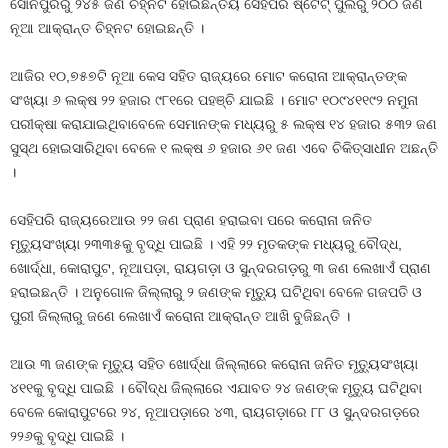
ସୋନପୁରରୁ ୨୪୫ ଜଣ ଚିହ୍ନଟ ହୋଇଛନ୍ତିୟ ସେହିପରି ଷ୍ଟେଟ୍ ପୁଲରୁ ୨୦୦ ଜଣ
ନୂଆ ଆକ୍ରାନ୍ତ ଚିହ୍ନଟ ହୋଇଛନ୍ତି ।
ଆଜିର ୧୦,୭୫୭ଟି ନୂଆ କେସ ସହିତ ରାଜ୍ୟରେ ମୋଟ କରୋନା ଆକ୍ରାନ୍ତଙ୍କ
ସଂଖ୍ୟା ୬ ଲକ୍ଷ ୨୨ ହଜାର ୯୮୧ରେ ପହଞ୍ଚି ଯାଇଛି । ମୋଟ ୧୦୯୪୧୧୯୨ ନମୁନା
ପରୀକ୍ଷା କରାଯାଇଥିବାବେଳେ ସେମାନଙ୍କ ମଧ୍ୟରୁ ୫ ଲକ୍ଷ ୧୪ ହଜାର ୫୩୨ ଜଣ
ସୁସ୍ଥ ହୋଇସାରିଥିବା ବେଳେ ୧ ଲକ୍ଷ ୬ ହଜାର ୬୧ ଜଣ ଏବେ ଚିକିତ୍ସାଧୀନ ଅଛନ୍ତି
।
ସେହିପରି ରାଜ୍ୟରେଆଉ ୨୨ ଜଣ ପ୍ରାଣ ହରାଇବା ପରେ କରୋନା ଜନିତ
ମୃତ୍ୟୁସଂଖ୍ୟା ୨୩୩୫କୁ ବୃଦ୍ଧି ପାଇଛି । ଏହି ୨୨ ମୃତକଙ୍କ ମଧ୍ୟରୁ ବୌଦ୍ଧ,
ଖୋର୍ଦ୍ଧା, କୋରାପୁଟ, ନୂଆପଡ଼ା, ରାୟଗଡ଼ା ଓ ସୁନ୍ଦରଗଡ଼ରୁ ୩ ଜଣ ଲେଖାଏଁ ପ୍ରାଣ
ହରାଇଛନ୍ତି । ଅନୁଗୋଳ ଜିଲ୍ଲାରୁ ୨ ଜଣଙ୍କ ମୃତ୍ୟୁ ଘଟିଥିବା ବେଳେ ଗଜପତି ଓ
ପୁରୀ ଜିଲ୍ଲାରୁ ଜଣେ ଲେଖାଏଁ କରୋନା ଆକ୍ରାନ୍ତ ଆଖି ବୁଜିଛନ୍ତି ।
ଆଉ ୩ ଜଣଙ୍କ ମୃତ୍ୟୁ ସହିତ ଖୋର୍ଦ୍ଧା ଜିଲ୍ଲାରେ କରୋନା ଜନିତ ମୃତ୍ୟୁସଂଖ୍ୟା
୪୧୧କୁ ବୃଦ୍ଧି ପାଇଛି । ବୌଦ୍ଧ ଜିଲ୍ଲାରେ ଏଯାବତ ୨୪ ଜଣଙ୍କ ମୃତ୍ୟୁ ଘଟିଥିବା
ବେଳେ କୋରାପୁଟରେ ୨୪, ନୂଆପଡ଼ାରେ ୪୩, ରାୟଗଡ଼ାରେ ୮୮ ଓ ସୁନ୍ଦରଗଡ଼ରେ
୨୨୬କୁ ବୃଦ୍ଧି ପାଇଛି ।