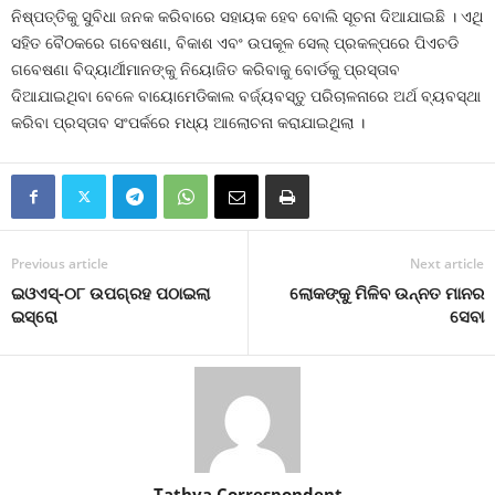
ନିଷ୍ପତ୍ତିକୁ ସୁବିଧା ଜନକ କରିବାରେ ସହାୟକ ହେବ ବୋଲି ସୂଚନା ଦିଆଯାଇଛି । ଏଥି
ସହିତ ବୈଠକରେ ଗବେଷଣା, ବିକାଶ ଏବଂ ଉପକୂଳ ସେଲ୍ ପ୍ରକଳ୍ପରେ ପିଏଚଡି
ଗବେଷଣା ବିଦ୍ୟାର୍ଥୀମାନଙ୍କୁ ନିୟୋଜିତ କରିବାକୁ ବୋର୍ଡକୁ ପ୍ରସ୍ତାବ
ଦିଆଯାଇଥିବା ବେଳେ ବାୟୋମେଡିକାଲ ବର୍ଜ୍ୟବସ୍ତୁ ପରିଚାଳନାରେ ଅର୍ଥ ବ୍ୟବସ୍ଥା
କରିବା ପ୍ରସ୍ତାବ ସଂପର୍କରେ ମଧ୍ୟ ଆଲୋଚନା କରାଯାଇଥିଲା ।
Previous article
Next article
ଇଓଏସ୍‌-୦୮ ଉପଗ୍ରହ ପଠାଇଲା
ଲୋକଙ୍କୁ ମିଳିବ ଉନ୍ନତ ମାନର
ଇସ୍ରୋ
ସେବା
Tathya Correspondent