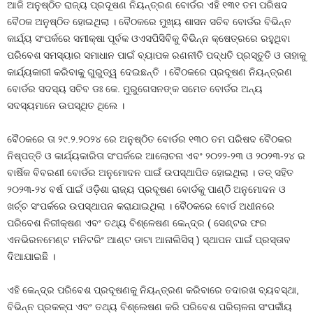
ଆଜି ଅନୁଷ୍ଠିତ ରାଜ୍ୟ ପ୍ରଦୂଷଣ ନିୟନ୍ତ୍ରଣ ବୋର୍ଡର ଏହି ୧୩୧ ତମ ପରିଷଦ
ବୈଠକ ଅନୁଷ୍ଠିତ ହୋଇଥିଲା । ବୈଠକରେ ମୁଖ୍ୟ ଶାସନ ସଚିବ ବୋର୍ଡର ବିଭିନ୍ନ
କାର୍ଯ୍ୟ ସଂପର୍କରେ ସମୀକ୍ଷା ପୂର୍ବକ ଓଏସପିସିବିକୁ ବିଭିନ୍ନ କ୍ଷେତ୍ରରେ ରହୁଥିବା
ପରିବେଶ ସମସ୍ୟାର ସମାଧାନ ପାଇଁ ବ୍ୟାପକ ରଣନୀତି ପଦ୍ଧତି ପ୍ରସ୍ତୁତି ଓ ତାହାକୁ
କାର୍ଯ୍ୟକାରୀ କରିବାକୁ ଗୁରୁତ୍ୱ ଦେଇଛନ୍ତି । ବୈଠକରେ ପ୍ରଦୂଷଣ ନିୟନ୍ତ୍ରଣ
ବୋର୍ଡର ସଦସ୍ୟ ସଚିବ ଡଃ କେ. ମୁରୁଗେସନଙ୍କ ସମେତ ବୋର୍ଡର ଅନ୍ୟ
ସଦସ୍ୟମାନେ ଉପସ୍ଥିତ ଥିଲେ ।
ବୈଠକରେ ତା ୨୯.୨.୨୦୨୪ ରେ ଅନୁଷ୍ଠିତ ବୋର୍ଡର ୧୩୦ ତମ ପରିଷଦ ବୈଠକର
ନିଷ୍ପତ୍ତି ଓ କାର୍ଯ୍ୟକାରିତା ସଂପର୍କରେ ଆଲୋଚନା ଏବଂ ୨୦୨୨-୨୩ ଓ ୨୦୨୩-୨୪ ର
ବାର୍ଷିକ ବିବରଣୀ ବୋର୍ଡର ଅନୁମୋଦନ ପାଇଁ ଉପସ୍ଥାପିତ ହୋଇଥିଲା । ତତ୍ ସହିତ
୨୦୨୩-୨୪ ବର୍ଷ ପାଇଁ ଓଡ଼ିଶା ରାଜ୍ୟ ପ୍ରଦୂଷଣ ବୋର୍ଡକୁ ପାଣ୍ଠି ଅନୁମୋଦନ ଓ
ଖର୍ଚ୍ଚ ସଂପର୍କରେ ଉପସ୍ଥାପନ କରାଯାଇଥିଲା । ବୈଠକରେ ବୋର୍ଡ ଅଧୀନରେ
ପରିବେଶ ନିରୀକ୍ଷଣ ଏବଂ ତଥ୍ୟ ବିଶ୍ଳେଷଣ କେନ୍ଦ୍ର ( ସେଣ୍ଟର ଫର
ଏନଭିରନମେଣ୍ଟ ମନିଟରିଂ ଆଣ୍ଟ ଡାଟା ଆନାଲିସିସ୍ ) ସ୍ଥାପନ ପାଇଁ ପ୍ରସ୍ତାବ
ଦିଆଯାଇଛି ।
ଏହି କେନ୍ଦ୍ର ପରିବେଶ ପ୍ରଦୂଷଣକୁ ନିୟନ୍ତ୍ରଣ କରିବାରେ ତଦାରଖ ବ୍ୟବସ୍ଥା,
ବିଭିନ୍ନ ପ୍ରକଳ୍ପ ଏବଂ ତଥ୍ୟ ବିଶ୍ଲେଷଣ କରି ପରିବେଶ ପରିଚାଳନା ସଂପର୍କୀୟ