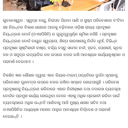
ଭୁବନେଶ୍ୱର : ସ୍ୱଚ୍ଛ ବାୟୁ, ନିରାପଦ ପିଇବା ପାଣି ଓ ସୁସ୍ଥ ପରିବେଶରେ ବଂଚିବା
ସହ ନିରନ୍ତର ବିକାଶ ଧାରାରେ ଆଗକୁ ବଢ଼ିବାରେ ଓଡ଼ିଶା ରାଜ୍ୟ ପ୍ରଦୂଷଣ
ନିୟନ୍ତ୍ରଣ ବୋର୍ଡ (ଓଏସପିସିବି) ର ଗୁରୁତ୍ୱପୂର୍ଣ୍ଣ ଭୂମିକା ରହିଛି । ପ୍ରଦୂଷଣ
ନିୟନ୍ତ୍ରଣ ବୋର୍ଡ ବାୟୁର ସ୍ୱଚ୍ଛତା, ଶିଳ୍ପ କାରଖାନାରୁ ନିର୍ଗତ ଧୂଆଁ, ବିଭିନ୍ନ
ପ୍ରଦୂଷଣ ସୃଷ୍ଟିକାରୀ ବାଷ୍ପ, ବର୍ଜ୍ୟ ବସ୍ତୁ ସମେତ ନଦୀ, ହ୍ରଦ, ପୋଖରୀ, ଭୂତଳ
ଜଳ ଓ ସମୁଦ୍ର ଇତ୍ୟାଦିର ଜଳ ଉପରେ ନଜର ରଖି ଆବଶ୍ୟକ କାର୍ଯ୍ୟାନୁଷ୍ଠାନ ଓ
ପରାମର୍ଶ ଦେଇଥାଏ ।
ବିକଶିତ ଜ୍ଞାନ କୌଶଳ ଦ୍ୱାରା ଏବେ ରିୟଲ-ଟାଇମ୍‌ ପଦ୍ଧତିରେ ଦୁର୍ଗମ ସ୍ଥାନରୁ
ପରିବେଶର ଗୁଣବତ୍ତା ଉପରେ ନଜର ରଖିବା ସମ୍ଭବ ହୋଇପାରୁଛି । ପରିବେଶ
ପ୍ରଦୂଷଣକୁ ନିୟନ୍ତ୍ରଣ କରିବାରେ ଏହାର ନିରୀକ୍ଷଣ ତଥା ତଦାରଖ ବ୍ୟବସ୍ଥା
ବୋର୍ଡର ପ୍ରମୁଖ କାର୍ଯ୍ୟ ହୋଇଥିବା ବେଳେ ଏହାକୁ ଅଧିକ ପ୍ରଭାବୀ କରିବା ପାଇଁ
ବ୍ୟବସ୍ଥାରେ ଅଧିକ ଉନ୍ନତି ଆଣିବାକୁ ଆଜି ମୁଖ୍ୟ ଶାସନ ସଚିବ ତଥା
ଓଏସପିସିବିର ଅଧ୍ୟକ୍ଷ ମନୋଜ ଆହୁଜା ଆବଶ୍ୟକ ନିର୍ଦ୍ଦେଶ ଓ ପରାମର୍ଶ
ଦେଇଛନ୍ତି ।