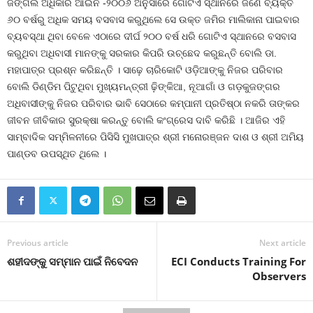
ଜଙ୍ଗଲ ଅଧିକାର ଆଇନ -୨୦୦୬ ଅନୁସାରେ ଗୋଟିଏ ସ୍ଥାନରେ ଜଣେ ବ୍ୟକ୍ତି
୬୦ ବର୍ଷରୁ ଅଧିକ ସମୟ ବସବାସ କରୁଥିଲେ ସେ ଉକ୍ତ ଜମିର ମାଲିକାନା ପାଇବାର
ବ୍ୟବସ୍ଥା ଥିବା ବେଳେ ଏଠାରେ ଦୀର୍ଘ ୨୦୦ ବର୍ଷ ଧରି ଗୋଟିଏ ସ୍ଥାନରେ ବସବାସ
କରୁଥିବା ଅଧିବାସୀ ମାନଙ୍କୁ ସରକାର କିପରି ଉଚ୍ଛେଦ କରୁଛନ୍ତି ବୋଲି ଡା.
ମହାପାତ୍ର ପ୍ରଶ୍ନ କରିଛନ୍ତି । ସାଢ଼େ ଚାରିକୋଟି ଓଡ଼ିଆଙ୍କୁ ନିଜର ପରିବାର
ବୋଲି ଡିଣ୍ଡିମ ପିଟୁଥିବା ମୁଖ୍ୟମନ୍ତ୍ରୀ ଢ଼ିଙ୍କିଆ, ନୂଆଗାଁ ଓ ଗଡ଼କୁଜଙ୍ଗର
ଅଧିବାସୀଙ୍କୁ ନିଜର ପରିବାର ଭାବି ସେଠାରେ କମ୍ପାନୀ ପ୍ରତିଷ୍ଠା ନକରି ତାଙ୍କର
ଜୀବନ ଜୀବିକାର ସୁରକ୍ଷା କରନ୍ତୁ ବୋଲି କଂଗ୍ରେସ ଦାବି କରିଛି । ଆଜିର ଏହି
ସାମ୍ବାଦିକ ସମ୍ମିଳନୀରେ ପିସିସି ମୁଖପାତ୍ର ଶ୍ରୀ ମନୋରଞ୍ଜନ ଦାଶ ଓ ଶ୍ରୀ ଅମିୟ
ପାଣ୍ଡବ ଉପସ୍ଥିତ ଥିଲେ ।
Previous article
Next article
ଶହୀଦଙ୍କୁ ସମ୍ମାନ ପାଇଁ ନିବେଦନ
ECI Conducts Training For
Observers