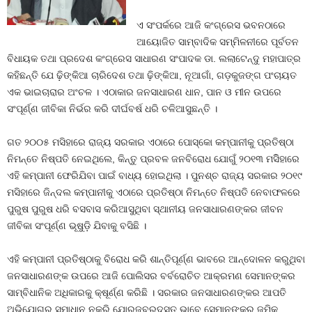
ଏ ସଂପର୍କରେ ଆଜି କଂଗ୍ରେସ ଭବନଠାରେ
ଆୟୋଜିତ ସାମ୍ବାଦିକ ସମ୍ମିଳନୀରେ ପୂର୍ବତନ
ବିଧାୟକ ତଥା ପ୍ରଦେଶ କଂଗ୍ରେସ ସାଧାରଣ ସଂପାଦକ ଡା. ଲଲାଟେନ୍ଦୁ ମହାପାତ୍ର
କହିଛନ୍ତି ଯେ ଢ଼ିଙ୍କିଆ ଚାରିଦେଶ ତଥା ଢ଼ିଙ୍କିଆ, ନୂଆଗାଁ, ଗଡ଼କୁଜଙ୍ଗ ପଂଚାୟତ
ଏକ ଭାଇଚାରାର ଅଂଚଳ । ଏଠାକାର ଜନସାଧାରଣ ଧାନ, ପାନ ଓ ମୀନ ଉପରେ
ସଂପୂର୍ଣ୍ଣ ଜୀବିକା ନିର୍ଭର କରି ଦୀର୍ଘବର୍ଷ ଧରି ଚଳିଆସୁଛନ୍ତି ।
ଗତ ୨୦୦୫ ମସିହାରେ ରାଜ୍ୟ ସରକାର ଏଠାରେ ପୋସ୍କୋ କମ୍ପାନୀକୁ ପ୍ରତିଷ୍ଠା
ନିମନ୍ତେ ନିଷ୍ପତି ନେଇଥିଲେ, କିନ୍ତୁ ପ୍ରବଳ ଜନବିରୋଧ ଯୋଗୁଁ ୨୦୧୩ ମସିିହାରେ
ଏହି କମ୍ପାନୀ ଫେରିଯିବା ପାଇଁ ବାଧ୍ୟ ହୋଇଥିଲା । ପୁନଶ୍ଚ ରାଜ୍ୟ ସରକାର ୨୦୧୯
ମସିହାରେ ଜିନ୍ଦଲ କମ୍ପାନୀକୁ ଏଠାରେ ପ୍ରତିଷ୍ଠା ନିମନ୍ତେ ନିଷ୍ପତି ନେବାଫଳରେ
ପୁରୁଷ ପୁରୁଷ ଧରି ବସବାସ କରିଆସୁଥିବା ସ୍ଥାନୀୟ ଜନସାଧାରଣଙ୍କର ଜୀବନ
ଜୀବିକା ସଂପୂର୍ଣ୍ଣ ଭୂଷୁଡ଼ି ଯିବାକୁ ବସିଛି ।
ଏହି କମ୍ପାନୀ ପ୍ରତିଷ୍ଠାକୁ ବିରୋଧ କରି ଶାନ୍ତିପୂର୍ଣ୍ଣ ଭାବରେ ଆନ୍ଦୋଳନ କରୁଥିବା
ଜନସାଧାରଣଙ୍କ ଉପରେ ଆଜି ପୋଲିସର ବର୍ବରୋଚିତ ଆକ୍ରମଣ ସେମାନଙ୍କର
ସାମ୍ବିଧାନିକ ଅଧିକାରକୁ କ୍ଷୂର୍ଣ୍ଣ କରିଛି । ସରକାର ଜନସାଧାରଣଙ୍କର ଆପତି
ଅଭିଯୋଗର ସମାଧାନ ନକରି ଯୋରଜବରଦସ୍ତ ଭାବେ ସେମାନଙ୍କର ଜମିକୁ