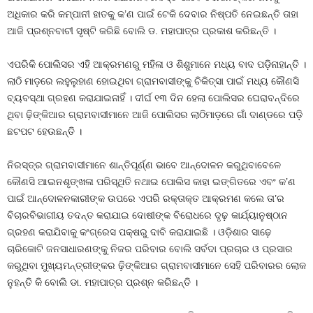
ଅଧିକାର କରି କମ୍ପାନୀ ହାତକୁ କ’ଣ ପାଇଁ ଟେକି ଦେବାର ନିଷ୍ପତି ନେଇଛନ୍ତି ତାହା
ଆଜି ପ୍ରଶ୍ନବାଚୀ ସୃଷ୍ଟି କରିଛି ବୋଲି ଡ. ମହାପାତ୍ର ପ୍ରକାଶ କରିଛନ୍ତି ।
ଏପରିକି ପୋଲିସର ଏହି ଆକ୍ରମଣରୁ ମହିଳା ଓ ଶିଶୁମାନେ ମଧ୍ୟ ବାଦ ପଡ଼ିନାହାନ୍ତି ।
ଲାଠି ମାଡ଼ରେ ଲହୁଲୁହାଣ ହୋଇଥିବା ଗ୍ରାମବାସୀଙ୍କୁ ଚିକିତ୍ସା ପାଇଁ ମଧ୍ୟ କୌଣସି
ବ୍ୟବସ୍ଥା ଗ୍ରହଣ କରାଯାଇନାହିଁ । ଦୀର୍ଘ ୧୩ ଦିନ ହେଲା ପୋଲିସର ଘେରାବନ୍ଦିରେ
ଥିବା ଢ଼ିଙ୍କିଆର ଗ୍ରାମବାସୀମାନେ ଆଜି ପୋଲିସର ଲାଠିମାଡ଼ରେ ଗାଁ ଦାଣ୍ଡରେ ପଡ଼ି
ଛଟପଟ ହେଉଛନ୍ତି ।
ନିରସ୍ତ୍ର ଗ୍ରାମବାସୀମାନେ ଶାନ୍ତିପୂର୍ଣ୍ଣ ଭାବେ ଆନ୍ଦୋଳନ କରୁଥିବାବେଳେ
କୌଣସି ଆଇନଶୃଙ୍ଖଳା ପରିସ୍ଥିତି ନଥାଇ ପୋଲିସ କାହା ଇଙ୍ଗିତରେ ଏବଂ କ’ଣ
ପାଇଁ ଆନ୍ଦୋଳନକାରୀଙ୍କ ଉପରେ ଏପରି ରକ୍ତାକ୍ତ ଆକ୍ରମଣ କଲେ ତା’ର
ବିଚାରବିଭାଗୀୟ ତଦନ୍ତ କରାଯାଇ ଦୋଷୀଙ୍କ ବିରୋଧରେ ଦୃଢ଼ କାର୍ଯ୍ୟାନୁଷ୍ଠାନ
ଗ୍ରହଣ କରାଯିବାକୁ କଂଗ୍ରେସ ପକ୍ଷରୁ ଦାବି କରାଯାଇଛି । ଓଡ଼ିଶାର ସାଢ଼େ
ଚାରିକୋଟି ଜନସାଧାରଣଙ୍କୁ ନିଜର ପରିବାର ବୋଲି ସର୍ବଦା ପ୍ରଚାର ଓ ପ୍ରସାର
କରୁଥିବା ମୁଖ୍ୟମନ୍ତ୍ରୀଙ୍କର ଢ଼ିଙ୍କିଆର ଗ୍ରାମବାସୀମାନେ ସେହି ପରିବାରର ଲୋକ
ନୁହନ୍ତି କି ବୋଲି ଡା. ମହାପାତ୍ର ପ୍ରଶ୍ନ କରିଛନ୍ତି ।