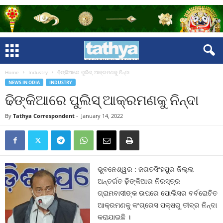
Home
Industry
ଢିଙ୍କିଆରେ ପୁଲିସ୍‍ ଆକ୍ରମଣକୁ ନିନ୍ଦା
NEWS IN ODIA
INDUSTRY
ଢିଙ୍କିଆରେ ପୁଲିସ୍‍ ଆକ୍ରମଣକୁ ନିନ୍ଦା
By
Tathya Correspondent
-
January 14, 2022
ଭୁବନେଶ୍ୱର : ଜଗତସିଂହପୁର ଜିଲ୍ଲା
ଅନ୍ତର୍ଗତ ଢ଼ିଙ୍କିଆର ନିରସ୍ତ୍ର
ଗ୍ରାମବାସୀଙ୍କ ଉପରେ ପୋଲିସର ବର୍ବରୋଚିତ
ଆକ୍ରମଣକୁ କଂଗ୍ରେସ ପକ୍ଷରୁ ତୀବ୍ର ନିନ୍ଦା
କରାଯାଇଛି ।