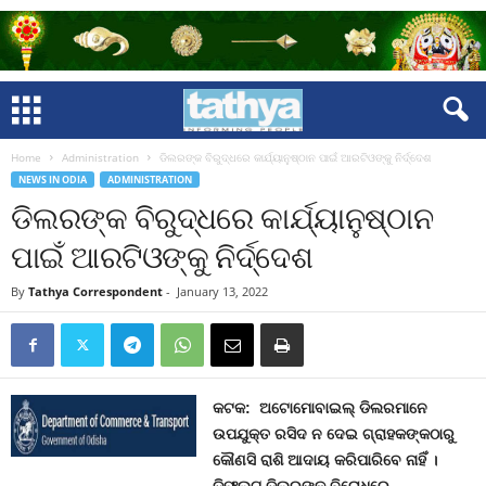
Home
Administration
ଡିଲରଙ୍କ ବିରୁଦ୍ଧରେ କାର୍ଯ୍ୟାନୁଷ୍ଠାନ ପାଇଁ ଆରଟିଓଙ୍କୁ ନିର୍ଦ୍ଦେଶ
NEWS IN ODIA
ADMINISTRATION
ଡିଲରଙ୍କ ବିରୁଦ୍ଧରେ କାର୍ଯ୍ୟାନୁଷ୍ଠାନ
ପାଇଁ ଆରଟିଓଙ୍କୁ ନିର୍ଦ୍ଦେଶ
By
Tathya Correspondent
-
January 13, 2022
କଟକ: ଅଟୋମୋବାଇଲ୍ ଡିଲରମାନେ
ଉପଯୁକ୍ତ ରସିଦ ନ ଦେଇ ଗ୍ରାହକଙ୍କଠାରୁ
କୌଣସି ରାଶି ଆଦାୟ କରିପାରିବେ ନାହିଁ
।