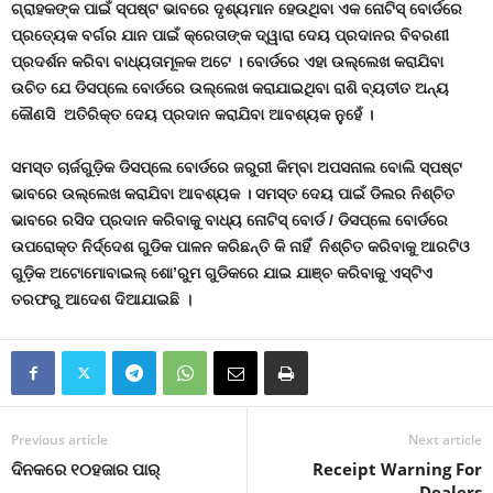
ଗ୍ରାହକଙ୍କ ପାଇଁ ସ୍ପଷ୍ଟ ଭାବରେ ଦୃଶ୍ୟମାନ ହେଉଥିବା ଏକ ନୋଟିସ୍ ବୋର୍ଡରେ
ପ୍ରତ୍ୟେକ ବର୍ଗର ଯାନ ପାଇଁ କ୍ରେତାଙ୍କ ଦ୍ୱାରା ଦେୟ ପ୍ରଦାନର ବିବରଣୀ
ପ୍ରଦର୍ଶନ କରିବା ବାଧ୍ୟତାମୂଳକ ଅଟେ । ବୋର୍ଡରେ ଏହା ଉଲ୍ଲେଖ କରାଯିବା
ଉଚିତ ଯେ ଡିସପ୍ଲେ ବୋର୍ଡରେ ଉଲ୍ଲେଖ କରାଯାଇଥିବା ରାଶି ବ୍ୟତୀତ ଅନ୍ୟ
କୌଣସି ଅତିରିକ୍ତ ଦେୟ ପ୍ରଦାନ କରାଯିବା ଆବଶ୍ୟକ ନୁହେଁ ।
ସମସ୍ତ ଚାର୍ଜଗୁଡ଼ିକ ଡିସପ୍ଲେ ବୋର୍ଡରେ ଜରୁରୀ କିମ୍ବା ଅପସନାଲ ବୋଲି ସ୍ପଷ୍ଟ
ଭାବରେ ଉଲ୍ଲେଖ କରାଯିବା ଆବଶ୍ୟକ
।
ସମସ୍ତ ଦେୟ ପାଇଁ ଡିଲର ନିଶ୍ଚିତ
ଭାବରେ ରସିଦ ପ୍ରଦାନ କରିବାକୁ ବାଧ୍ୟ ନୋଟିସ୍ ବୋର୍ଡ / ଡିସପ୍ଲେ ବୋର୍ଡରେ
ଉପରୋକ୍ତ ନିର୍ଦ୍ଦେଶ ଗୁଡିକ ପାଳନ କରିଛନ୍ତି କି ନାହିଁ ନିଶ୍ଚିତ କରିବାକୁ ଆରଟିଓ
ଗୁଡ଼ିକ ଅଟୋମୋବାଇଲ୍ ଶୋ’ରୁମ ଗୁଡିକରେ ଯାଇ ଯାଞ୍ଚ କରିବାକୁ ଏସ୍‍ଟିଏ
ତରଫରୁ ଆଦେଶ ଦିଆଯାଇଛି
।
Previous article
Next article
ଦିନକରେ ୧୦ହଜାର ପାର୍‍
Receipt Warning For
Dealers