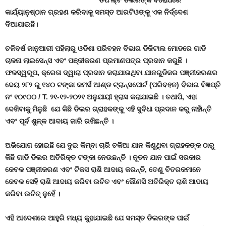
ଡିଫଲ୍ଟ ଡିଲରଙ୍କ ବିରୋଧରେ
କାର୍ଯ୍ୟାନୁଷ୍ଠାନ ଗ୍ରହଣ କରିବାକୁ ସମସ୍ତ ଆରଟିଓଙ୍କୁ ଏକ ନିର୍ଦ୍ଦେଶ
ଦିଆଯାଇଛି।
ଚଳିବର୍ଷ ଜାନୁଆରୀ ପହିଲାରୁ ଓଡିଶା ପରିବହନ ବିଭାଗ ଡିଜିଟାଲ ମୋଡରେ ଗାଡି
ଚାଳନା ଲାଇସେନ୍ସ ଏବଂ ପଞ୍ଜୀକରଣ ପ୍ରମାଣପତ୍ର ପ୍ରଦାନ କରୁଛି ।
ଫଳସ୍ୱରୂପ, କ୍ରେତା ଦ୍ୱାରା ପ୍ରଦାନ କରାଯାଉଥିବା ଯାନଗୁଡିକର ପଞ୍ଜୀକରଣର
ଦେୟ ୨୮୨ ରୁ ୧୪୦ ଟଙ୍କା କମର୍ସ ଆଣ୍ଡ ଟ୍ରାନ୍ସପୋର୍ଟ (ପରିବହନ) ବିଭାଗ ବିଜ୍ଞପ୍ତି
ନଂ ୧୦୯୦୦ / T. ୨୧-୧୨-୨୦୨୧ ଅନୁଯାୟୀ ହ୍ରାସ କରାଯାଇଛି
।
ତଥାପି, ଏହା
ଦେଖିବାକୁ ମିଳୁଛି ଯେ କିଛି ଡିଲର ଗ୍ରାହକଙ୍କୁ ଏହି ସୁବିଧା ପ୍ରଦାନ କରୁ ନାହାଁନ୍ତି
ଏବଂ ପୂର୍ବ ଶୁଳ୍କ ଆଦାୟ ଜାରି ରଖିଛନ୍ତି ।
ଅଭିଯୋଗ ହୋଇଛି ଯେ ଦୁଇ କିମ୍ବା ଚାରି ଚକିଆ ଯାନ କିଣୁଥିବା ଗ୍ରାହକଙ୍କ ଠାରୁ
କିଛି ଗାଡି ଡିଲର ଅତିରିକ୍ତ ଟଙ୍କା ନେଉଛନ୍ତି । ନୂତନ ଯାନ ପାଇଁ ସରକାର
କେବଳ ପଞ୍ଜୀକରଣ ଏବଂ ଟିକସ ରାଶି ଆଦାୟ କରନ୍ତି, ତେଣୁ ବିତରକମାନେ
କେବଳ ସେହି ରାଶି ଆଦାୟ କରିବା ଉଚିତ ଏବଂ କୌଣସି ଅତିରିକ୍ତ ରାଶି ଆଦାୟ
କରିବା ଉଚିତ୍ ନୁହେଁ ।
ଏହି ଆଦେଶରେ ଆହୁରି ମଧ୍ୟ କୁହାଯାଇଛି ଯେ ସମସ୍ତ ଡିଲରଙ୍କ ପାଇଁ