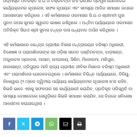
ଓର୍‌ମାସ୍‌ର ଅତିରିକ୍ତ ସି.ଇ.ଓ ଚକ୍ରବର୍ତ୍ତୀ ସିଂହ ରାଠୋର ପ୍ରମୁଖ ଯୋଗଦେଇ
କାର୍ଯ୍ୟକ୍ରମର ରୂପରେଖ, ସଫଳ ରୂପାୟନ ଏବଂ ସମସ୍ୟା ଆଦିର ସମାଧାନ ଉପରେ
ଆଲୋକପାତ କରିଥିଲେ । ଏହି କର୍ମଶାଳାରେ ଓରମାସର ସି.ଇ.ଓ ଶ୍ରୀମତୀ ଗୁହା
ପୁନମ ତାପସ କୁମାର ସ୍ୱାଗତ ଭାଷଣ ରଖିଥିଲେ । ଅନ୍ତିମ ପର୍ଯ୍ୟାୟରେ ଓରମାସର
ଅତିରିକ୍ତ ସିଇଓ ଶ୍ରୀ ସୁବାସ ଚନ୍ଦ୍ର ଦାସ ଧନ୍ୟବାଦ ଅର୍ପଣ କରିଥିଲେ ।
ଏହି କର୍ମଶାଳାରେ କେନ୍ଦ୍ର ଗ୍ରାମୀଣ ବିକାଶ ମନ୍ତ୍ରାଳୟର ବରିଷ୍ଠ ଅଧିକାରୀ,
ବିଶେଷଜ୍ଞ ଓ ପରାମର୍ଶଦାତାଙ୍କ ସହ ଓଡ଼ିଶା ସମେତ ପଶ୍ଚିମବଙ୍ଗ, ଝାଡ଼ଖଣ୍ଡ,
ଅରୁଣାଚଳ ପ୍ରଦେଶ, ଆସାମ, ମେଘାଳୟ, ସିକିମ, ମିଜୋରମା, ମଣିପୁର,
ନାଗାଲାଣ୍ଡ, ତ୍ରିପୁରାର ଆଦି ରାଜ୍ୟ ଗ୍ରାମୀଣ ଜୀବିକା ମିଶନର ବରିଷ୍ଠ ଅଧିକାରୀ
ଏବଂ ପରାମର୍ଶଦାତା ଯୋଗଦେଇଥିଲେ । କର୍ମଶାଳାର ବିଭିନ୍ନ ପର୍ଯ୍ୟାୟରେ, ଡିଡିୟୁ-
ଜିକେୱାଇ (୨.୦)ରେ ଦ୍ୱିତୀୟ ପର୍ଯ୍ୟାୟ କାର୍ଯ୍ୟକ୍ରମର ରୂପରେଖ କ’ଣ ରହିବ,
କିଭଳି ଭାବେ ଏହାକୁ ସଫଳତାର ସହ କାର୍ଯ୍ୟକାରୀ କରାଯିବ, ପ୍ରତିକୂଳ ପରିସ୍ଥିତି ବା
ସମସ୍ୟା ଦେଖାଦେଲେ ସେଗୁଡ଼ିକର କିଭଳି ସମାଧାନ କରାଯିବ, ସେ ଦିଗରେ ସବିଶେଷ
ଆଲୋଚନା କରାଯାଇଥିଲା ।