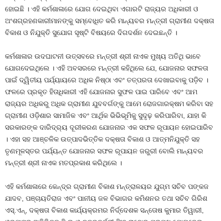
ହୋଇଛି । ଏହି କର୍ମଶାଳାରେ ଯୋଗ ଦେଇଥିବା ଏଗାରଟି ରାଜ୍ୟର ଅଧିକାରୀ ଓ
ଅଂଶଗ୍ରହଣକାରୀମାନଙ୍କୁ ସମ୍ବୋଧିତ କରି ମାନ୍ୟବର ମନ୍ତ୍ରୀ ଗ୍ରାମୀଣ ଦକ୍ଷତା
ବିକାଶ ଓ ନିଯୁକ୍ତି ସୁଯୋଗ ସୃଷ୍ଟି ବିଷୟରେ ଦିଗଦର୍ଶନ ଦେଇଛନ୍ତି ।
କର୍ମଶାଳାର ଉଦଘାଟନୀ ଉତ୍ସବରେ ମନ୍ତ୍ରୀ ଶ୍ରୀ ନାଏକ ମୁଖ୍ୟ ଅତିଥି ଭାବେ
ଯୋଗଦେଇଥିଲେ । ଏହି ଅବସରରେ ମନ୍ତ୍ରୀ କହିଥିଲେ ଯେ, ଯୋଜନାର ସଫଳତା
ପାଇଁ ଦ୍ୱିତୀୟ ପର୍ଯ୍ୟାୟରେ ଅଧିକ ନିଷ୍ଠା ଏବଂ ତତ୍ପରତା ଦେଖାଇବାକୁ ପଡ଼ିବ ।
ଫଳରେ ପ୍ରକୃତ ହିତାଧିକାରୀ ଏହି ଯୋଜନାର ସୁଫଳ ପାଇ ପାରିବେ ଏବଂ ଆମ
ରାଜ୍ୟର ଅଧିକରୁ ଅଧିକ ଗ୍ରାମୀଣ ଯୁବବର୍ଗଙ୍କୁ ଆମେ ରୋଜଗାରକ୍ଷମ କରିବା ସହ
ଗ୍ରାମୀଣ ଓଡ଼ିଶାର ସାମାଜିକ ଏବଂ ଆର୍ଥିକ ଭିଭିଭୂମିକୁ ସୁଦୃଢ଼ କରିପାରିବା, ଯାହା କି
ସରକାରଙ୍କ ଦାରିଦ୍ର୍ୟ ଦୂରୀକରଣ ଯୋଜନାର ଏକ ସଫଳ ରୂପାୟନ ହୋଇପାରିବ
। ଏହା ସହ ଆଞ୍ଚଳିକ ଉତ୍ପାଦଭିତ୍ତିକ ଦକ୍ଷତା ବିକାଶ ଓ ଆତ୍ମନିଯୁକ୍ତି ସହ
ତୃଣମୂଳସ୍ତର ପର୍ଯ୍ୟନ୍ତ ଯୋଜନାର ସଫଳ ରୂପାୟନ ଜରୁରୀ ବୋଲି ମାନ୍ୟବର
ମନ୍ତ୍ରୀ ଶ୍ରୀ ନାଏକ ମତପ୍ରକାଶ କରିଥିଲେ ।
ଏହି କର୍ମଶାଳାରେ କେନ୍ଦ୍ର ଗ୍ରାମୀଣ ବିକାଶ ମନ୍ତ୍ରାଳୟର ଯୁଗ୍ମ ସଚିବ ପଙ୍କଜ
ଯାଦବ, ପଞ୍ଚାୟତିରାଜ ଏବଂ ପାନୀୟ ଜଳ ବିଭାଗର କମିଶନର ତଥା ସଚିବ ଗିରିଶ
ଏସ୍‌.ଏନ୍‌, ଦକ୍ଷତା ବିକାଶ କାର୍ଯ୍ୟକ୍ରମର ନିର୍ଦ୍ଦେଶକ ସନ୍ତୋଷ କୁମାର ତିୱାରୀ,