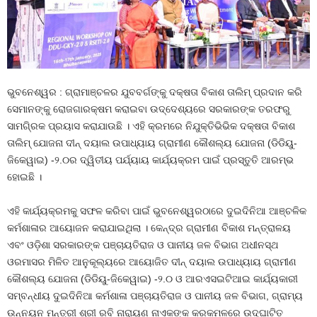
ଭୁବନେଶ୍ୱର : ଗ୍ରାମାଞ୍ଚଳର ଯୁବବର୍ଗଙ୍କୁ ଦକ୍ଷତା ବିକାଶ ତାଲିମ୍‌ ପ୍ରଦାନ କରି
ସେମାନଙ୍କୁ ରୋଜଗାରକ୍ଷମ କରାଇବା ଉଦ୍ଦେଶ୍ୟରେ ସରକାରଙ୍କ ତରଫରୁ
ସାମଗି୍ରକ ପ୍ରୟାସ କରାଯାଉଛି । ଏହି କ୍ରମରେ ନିଯୁକ୍ତିଭିଭିକ ଦକ୍ଷତା ବିକାଶ
ତାଲିମ୍‌ ଯୋଜନା ଦୀନ୍‌ ଦୟାଲ ଉପାଧ୍ୟାୟ ଗ୍ରାମୀଣ କୌଶଲ୍ୟ ଯୋଜନା (ଡିଡିୟୁ-
ଜିକେୱାଇ) -୨.୦ର ଦ୍ୱିତୀୟ ପର୍ଯ୍ୟାୟ କାର୍ଯ୍ୟକ୍ରମ ପାଇଁ ପ୍ରସ୍ତୁତି ଆରମ୍ଭ
ହୋଇଛି ।
ଏହି କାର୍ଯ୍ୟକ୍ରମକୁ ସଫଳ କରିବା ପାଇଁ ଭୁବନେଶ୍ୱରଠାରେ ଦୁଇଦିନିଆ ଆଞ୍ଚଳିକ
କର୍ମଶାଳାର ଆୟୋଜନ କରାଯାଇଥିଲା । କେନ୍ଦ୍ର ଗ୍ରାମୀଣ ବିକାଶ ମନ୍ତ୍ରାଳୟ
ଏବଂ ଓଡ଼ିଶା ସରକାରଙ୍କ ପଞ୍ଚାୟତିରାଜ ଓ ପାନୀୟ ଜଳ ବିଭାଗ ଅଧୀନସ୍ଥ
ଓରମାସର ମିଳିତ ଆନୁକୂଲ୍ୟରେ ଆୟୋଜିତ ଦୀନ୍‌ ଦୟାଲ ଉପାଧ୍ୟାୟ ଗ୍ରାମୀଣ
କୌଶଲ୍ୟ ଯୋଜନା (ଡିଡିୟୁ-ଜିକେୱାଇ) -୨.୦ ଓ ଆରଏସଇଟିଆଇ କାର୍ଯ୍ୟକାରୀ
ସମ୍ବନ୍ଧୀୟ ଦୁଇଦିନିଆ କର୍ମଶାଳା ପଞ୍ଚାୟତିରାଜ ଓ ପାନୀୟ ଜଳ ବିଭାଗ, ଗ୍ରାମ୍ୟ
ଉନ୍ନୟନ ମନ୍ତ୍ରୀ ଶ୍ରୀ ରବି ନାରାୟଣ ନାଏକଙ୍କ କରକମଳରେ ଉଦ୍‌ଘାଟିତ