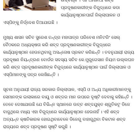
ଉଦ୍‍ବିଗ୍ନ । ଏହି ଅମାନିଆ ଶବ୍ଦ
ପ୍ରଦୂଷଣକାରୀଙ୍କ ବିରୁଦ୍ଧରେ କଡା
କାର୍ଯ୍ୟାନୁଷ୍ଠାନପାଇଁ ଜିଲ୍ଲାପାଳନ ଓ
ଏସ୍‍ପିଙ୍କୁ ନିର୍ଦ୍ଦେଶ ଦିଆଯାଇଛି ।
ମୁଖ୍ୟ ଶାସନ ସଚିବ ସୁରେଶ ଚନ୍ଦ୍ର ମହାପାତ୍ର ପରିବେଶ ମନିଟରିଂ ସେଲ୍‍
ବୈଠକରେ ଅଧ୍ୟକ୍ଷତା କରି ଶବ୍ଦ ପ୍ରଦୂଷଣକାରୀଙ୍କ ବିରୁଦ୍ଧରେ
କାର୍ଯ୍ୟାନୁଷ୍ଠାନ ହେଉନଥିବାରୁ ଅସନ୍ତୋଷ ପ୍ରକଟ କରିଛନ୍ତି । ତଦନୁଯାୟୀ ରାଜ୍ୟ
ପ୍ରଦୂଷଣ ନିୟନ୍ତ୍ରଣ ବୋର୍ଡର ସଦସ୍ୟ ସଚିବ କେ.ମୁରୁଗେସାନ ନିୟମ ଉଲ୍ଲଘନ
କରି ଶବ୍ଦ ପ୍ରଦୂଷଣକାରୀଙ୍କ ବିରୁଦ୍ଧରେ କାର୍ଯ୍ୟାନୁଷ୍ଠାନ ପାଇଁ ଜିଲ୍ଲାପାଳ ଓ
ଏସ୍‍ପିମାନଙ୍କୁ ପତ୍ର ଲେଖିଛନ୍ତି ।
ସୂଚନା ଅନୁଯାୟୀ ରାଜ୍ୟ ସରକାର ଜିଲ୍ଲାପାଳ, ଏସ୍‍ପି ଓ ଅନ୍ୟ ଅଧିକାରୀମାନଙ୍କୁ
ସେମାନଙ୍କ ଇଲାକାରେ ବାୟୁ ଓ ଶବ୍ଦର ମାନ ଉପରେ ଦୃଷ୍ଟି ଦେବାକୁ କହିଛନ୍ତି ।
ତେବେ ଦେଖାଯାଉଛି ଯେ ବିଭିନ୍ନ ସ୍ଥାନରେ ଉଚ୍ଚ ଶବ୍ଦଯୁକ୍ତ ଶ୍ରୁତିକଟୂ ଡିଜେ
ବାଜୁଥିଲେ ମଧ୍ୟ ଏହା ବିରୁଦ୍ଧରେ କାର୍ଯ୍ୟାନୁଷ୍ଠାନ ହେଉନାହିଁ । ଏହି ଶବ୍ଦ
ଅତ୍ୟନ୍ତ କ୍ଷତିକାରକ ହୋଇଥିବାବେଳେ ଡିଜେରୁ ବାହାରୁଥିବା ବିକଟାଳ ଶବ୍ଦ
ରାଜ୍ୟରେ ଶବ୍ଦ ପ୍ରଦୂଷଣ ସୃଷ୍ଟି କରୁଛି ।