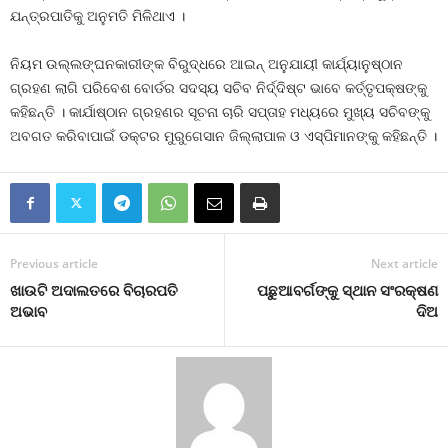
ଯନ୍ତ୍ରପାତିକୁ ଅନୁମତି ମିଳିଥାଏ ।
ନିୟମ ଉଲ୍ଲଙ୍ଘନକାରୀଙ୍କ ବିରୁଦ୍ଧରେ ଆଇନ୍‍ ଅନୁଯାୟୀ କାର୍ଯ୍ୟାନୁଷ୍ଠାନ
ଗ୍ରହଣ ଲାଗି ପରିବେଶ ବୋର୍ଡର ସଦସ୍ୟ ସଚିବ ନିର୍ଦ୍ଦିଷ୍ଟ ଭାବେ କର୍ତ୍ତୃପକ୍ଷଙ୍କୁ
କହିଛନ୍ତି । କାର୍ଯାଷ୍ଠାନ ଗ୍ରହଣର ସୂଚନା ଚାରି ସପ୍ତାହ ମଧ୍ୟରେ ମୁଖ୍ୟ ସଚିବଙ୍କୁ
ଅବଗତ କରିବାପାଇଁ ଡକ୍ଟର ମୁରୁଗେସାନ ଜିଲ୍ଲାପାଳ ଓ ଏସ୍‍ପିମାନଙ୍କୁ କହିଛନ୍ତି ।
Previous article
Next article
ଖାଉଟି ଅଦାଲତରେ ବିଚାରପତି
ପଛୁଆବର୍ଗଙ୍କୁ ସ୍ଥାନ ସଂରକ୍ଷଣ
ଅଭାବ
ଦିଅ