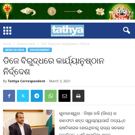
Home
Environment
ଡିଜେ ବିରୁଦ୍ଧରେ କାର୍ଯ୍ୟାନୁଷ୍ଠାନ ନିର୍ଦ୍ଦେଶ
NEWS IN ODIA
ENVIRONMENT
ଡିଜେ ବିରୁଦ୍ଧରେ କାର୍ଯ୍ୟାନୁଷ୍ଠାନ
ନିର୍ଦ୍ଦେଶ
By
Tathya Correspondent
-
March 3, 2021
ଭୁବନେଶ୍ୱର : ଡିସ୍କ ଜକି (ଡିଜେ) ର
କାନଫଟା ଶବ୍ଦ ସ୍ୱାସ୍ଥ୍ୟପାଇଁ ଅତ୍ୟନ୍ତ
କ୍ଷତିକାରାକ ହୋଇଥିବାରୁ ରାଜ୍ୟ ସରକାର