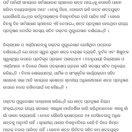
ପର୍ବ ପର୍ବାଣୀ ସମୟରେ ସର୍ବସାଧାରଣ ସ୍ଥାନରେ ଶବ୍ଦ ଆଇନ୍‍କୁ କଡାକଡି ପାଳନ
କରିବା ବାଧ୍ୟତାମୂଳକ ଅଟେ । ତେଣୁ ଡିଜେ, ଡୋଲବୀ ଭଳି ଉଚ୍ଚ ଶବ୍ଦଯୁକ୍ତ
ଯେକୌଣସି ଯନ୍ତ୍ର କର୍ତ୍ତୃପକ୍ଷଙ୍କ ବିନାନୁମତିରେ ବାଜି ପାରିବ ନାହିଁ । ହେଲେ
ଦିନକୁ ଦିନ ସର୍ବସାଧାଣ ସ୍ଥାନରେ ଏହି ବେଆଇନ୍‍ ଶବ୍ଦ ପ୍ରଦୂଷଣ ହେଉଥିବା ରାଜ୍ୟ
ପ୍ରଦୂଷଣ ବୋର୍ଡର ସଦସ୍ୟ ସଚିବ ଡକ୍ଟର.ମୁରୁଗେସାନ ଦର୍ଶାଇଛନ୍ତି ।
ଜିଲ୍ଲାପାଳ ଓ ଏସ୍‍ପିମାନଙ୍କୁ ଡକ୍ଟର ମୁରୁଗେସାନ ଲେଖିଥିବା ପତ୍ରରେ
ଦର୍ଶାଇଛନ୍ତି ଯେ ଉଚ୍ଚ ସ୍ୱର ଯୁକ୍ତ ଶବ୍ଦ ବୟସ୍କ ବ୍ୟକ୍ତି, ଦୁର୍ବଳ ଏବଂ ଶିଶୁଙ୍କ
ସ୍ୱାସ୍ଥ୍ୟ ଉପରେ ପ୍ରତିକୂଳ ପ୍ରଭାବ ପକାଇଥାଏ । ତଦନୁଯାୟୀ ଜିଲ୍ଲାପାଳ ଓ
ଏସ୍‍ପିମାନେ ଏ ଦିଗରେ ଠିକଣା ପଦକ୍ଷେପ ଗ୍ରହଣ ଲାଗି ସଦସ୍ୟ ସଚିବ ଅନୁରୋଧ
କରିଛନ୍ତି । ବିବାହ ଶୋଭାଯାତ୍ରା, ଧାର୍ମିକ ଓ ସାଂସ୍କୃତିକ କାର୍ଯ୍ୟକ୍ରମ ସହିତ
ସାଧାରଣ ସଭା ଆଦି ସମୟରେ କ୍ଷେତ୍ର ସ୍ତରୀୟ ଅଧିକାରୀମାନେ ଶବ୍ଦ ପ୍ରଦୂଷଣ
ଉପରେ ନଜର ରଖିବାପାଇଁ ସେ କହିଛନ୍ତି ।
ଡକ୍ଟର ମୁରୁଗେସାନ ଉଲ୍ଲେଖ କରିଛନ୍ତି ଯେ ଶବ୍ଦ ପ୍ରଦୂଷଣ ନିୟମ
ସଂକ୍ରାନ୍ତରେ ରାଜ୍ୟ ସରକାର ଏକାଧିକ ମାର୍ଗଦର୍ଶିକା ଜାରି କରିଥିବାବେଳେ ଏହାକୁ କାଁ
ଭାଁ ପାଳନ କରାଯାଉଛି । ତେବେ କୌଣସି କ୍ଷେତ୍ରରେ ୬୫ ଡେସିବେଲରୁ ଅଧିକ
ଶବ୍ଦକୁ ଅନୁମତି ନାହିଁ । ସ୍ଥାନୀୟ ଥାନାର ବିନାନୁମତିରେ କେହି ବି ଡିଜେ କିମ୍ବା
ମାଇକ୍‍ ବଜାଇ ପାରିବେ ନାହିଁ । କେବଳ ଶବ୍ଦ ଲିମିଟର ସହିତ କମ୍‍ ଶବ୍ଦଯୁକ୍ତ