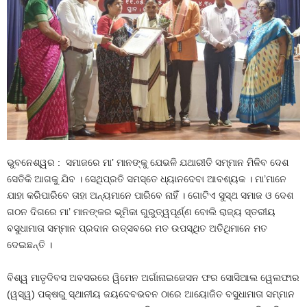
ଭୁବନେଶ୍ୱର : ସମାଜରେ ମା’ ମାନଙ୍କୁ ଯେଭଳି ଯଥାରୀତି ସମ୍ମାନ ମିଳିବ ଦେଶ
ସେତିକି ଆଗକୁ ଯିବ । ସେଥିପ୍ରତି ସମସ୍ତେ ଧ୍ୟାନଦେବା ଆବଶ୍ୟକ । ମା’ମାନେ
ଯାହା କରିପାରିବେ ତାହା ଅନ୍ୟମାନେ ପାରିବେ ନାହିଁ । ଗୋଟିଏ ସୁସ୍ଥ ସମାଜ ଓ ଦେଶ
ଗଠନ ଦିଗରେ ମା’ ମାନଙ୍କର ଭୂମିକା ଗୁରୁତ୍ୱପୂର୍ଣ୍ଣ ବୋଲି ରାଜ୍ୟ ସ୍ତରୀୟ
ବସୁଧାମାତା ସମ୍ମାନ ପ୍ରଦାନ ଉତ୍ସବରେ ମତ ଉପସ୍ଥିତ ଅତିଥିମାନେ ମତ
ଦେଇଛନ୍ତି ।
ବିଶ୍ୱ ମାତୃଦିବସ ଅବସରରେ ୱିମେନ ଅର୍ଗାନାଇଜେସନ ଫର ସୋସିଆଲ ୱେଲଫାର
(ୱସ୍ୱ) ପକ୍ଷରୁ ସ୍ଥାନୀୟ ଜୟଦେବଭବନ ଠାରେ ଆୟୋଜିତ ବସୁଧାମାତା ସମ୍ମାନ