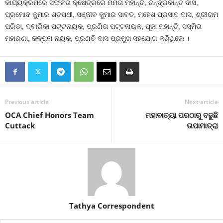
କାର୍ଯ୍ୟକ୍ରମରେ ସଫଳତା କ୍ଷେତ୍ରରେ ମମତା ମହାନ୍ତି, ଚନ୍ଦ୍ରକାନ୍ତ ଦାସ,
ପ୍ରମୋଦ କୁମାର ଶତପଥୀ, ସଞ୍ଜୀବ କୁମାର ସାବତ, ମହେଶ ପ୍ରସାଦ ଦାସ, ଶ୍ରୀରାମ
ପରିଡା, ଦ୍ବାରିକା ପଟ୍ଟନାୟକ, ପ୍ରଣିତା ପଟ୍ଟନାୟକ, ପୂଜା ମହାନ୍ତି, ସସ୍ମିତା
ମହାରଣା, କଳ୍ପନା ନାୟକ, ପ୍ରଣତି ଦାସ ପ୍ରମୁଖ ସହଯୋଗ କରିଥିଲେ ।
Previous article
Next article
OCA Chief Honors Team
ମହାବାତ୍ୟା ପରଠାରୁ ବଢୁଛି
Cuttack
ତାପାମାତ୍ରା
Tathya Correspondent