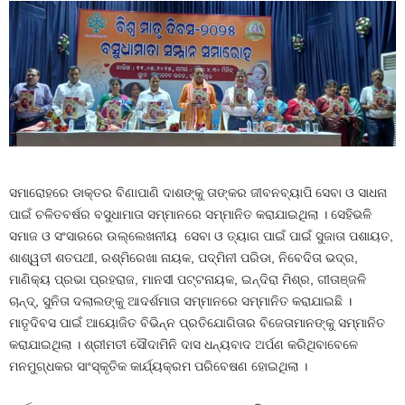
ସମାରୋହରେ ଡାକ୍ତର ବିଣାପାଣି ଦାଶଙ୍କୁ ତାଙ୍କର ଜୀବନବ୍ୟାପି ସେବା ଓ ସାଧନା
ପାଇଁ ଚଳିତବର୍ଷର ବସୁଧାମାତା ସମ୍ମାନରେ ସମ୍ମାନିତ କରାଯାଇଥିଲା । ସେହିଭଳି
ସମାଜ ଓ ସଂସାରରେ ଉଲ୍ଲେଖନୀୟ ସେବା ଓ ତ୍ୟାଗ ପାଇଁ ପାଇଁ ସୁଜାତା ପଶାୟତ,
ଶାଶ୍ୱତୀ ଶତପଥୀ, ରଶ୍ମିରେଖା ନାୟକ, ପଦ୍ମିନୀ ପରିଡା, ନିବେଦିତା ଭଦ୍ର,
ମାଣିକ୍ୟ ପ୍ରଭା ପ୍ରହରାଜ, ମାନସୀ ପଟ୍ଟନାୟକ, ଇନ୍ଦିରା ମିଶ୍ର, ଗୀତାଞ୍ଜଳି
ଚାନ୍ଦ୍‍, ସୁନିତା ଦଲାଲଙ୍କୁ ଆଦର୍ଶମାତା ସମ୍ମାନରେ ସମ୍ମାନିତ କରାଯାଇଛି ।
ମାତୃଦିବସ ପାଇଁ ଆୟୋଜିତ ବିଭିନ୍ନ ପ୍ରତିଯୋଗିତାର ବିଜେତାମାନଙ୍କୁ ସମ୍ମାନିତ
କରାଯାଇଥିଲା । ଶ୍ରୀମତୀ ସୌଦାମିନି ଦାସ ଧନ୍ୟବାଦ ଅର୍ପଣ କରିଥିବାବେଳେ
ମନମୁଗ୍ଧକର ସାଂସ୍କୃତିକ କାର୍ଯ୍ୟକ୍ରମ ପରିବେଷଣ ହୋଇଥିଲା ।