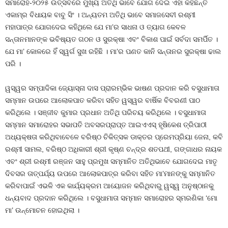
ସମାରୋହ-୨୦୨୫ ଉତ୍ସବରେ ମୁଖ୍ୟ ଅତିଥି ଭାବେ ଯୋଗ ଦେଇ ଏହା କହିଛନ୍ତି
ଏକାମ୍ର ବିଧାୟକ ବାବୁ ସିଂ । ଅନ୍ୟତମ ଅତିଥି ଭାବେ ସମାଜସେବୀ ରଶ୍ମୀ
ମହାପାତ୍ର ଯୋଗଦେଇ କହିଥିଲେ ଯେ ମା’ର ସାଧନା ଓ ତ୍ୟାଗ କେବଳ
ସନ୍ତାନମାନଙ୍କ ଭବିଷ୍ୟତ ଗଠନ ଓ ସୁରକ୍ଷା ଏବଂ ବିକାଶ ପାଇଁ ସର୍ବଦା ସମର୍ପିତ ।
ଯେ ମା’ କୋଳରେ ହିଁ ସ୍ୱର୍ଗ ସୁଖ ରହିଛି । ମା’ର ପଣତ କାନି ସନ୍ତାନର ସୁରକ୍ଷା ଢାଲ
ପରି ।
ୱସ୍ୱର ସମ୍ପାଦିକା ଜ୍ୟୋସ୍ନା ଦାସ ପ୍ରାରମ୍ଭିକ ଭାଷଣ ପ୍ରଦାନ କରି ବସୁଧାମାତା
ସମ୍ମାନ ଉପରେ ଆଲୋକପାତ କରିବା ସହିତ ୱସ୍ୱର ବାର୍ଷିକ ବିବରଣୀ ପାଠ
କରିଥିଲେ । ସଞ୍ଜୀବ କୁମାର ପ୍ରଧାନ ଅତିଥି ପରିଚୟ କରିଥିଲେ । ବସୁଧାମାତା
ସମ୍ମାନ ସମାରୋହର ସଭାପତି ଅବସରପ୍ରାପ୍ତ ଆଇଏଏସ୍‍ ହୃଷିକେଶ ତ୍ରିପାଠୀ
ଅଧ୍ୟକ୍ଷତା କରିଥିବାବେଳେ ବରିଷ୍ଠ ଚିକିତ୍ସକ ଡାକ୍ତର ପ୍ରେମପ୍ରିୟା ଜେନା, କବି
ରଶ୍ମୀ ସାମଲ, ବରିଷ୍ଠ ଅଧିକାରୀ ଶ୍ରୀ କୃଷ୍ଣ ଚନ୍ଦ୍ର ଶତପଥୀ, ଗଙ୍ଗାଧର ନାୟକ
ଏବଂ ଶ୍ରୀ ରଶ୍ମୀ ରଞ୍ଜନ ସାହୁ ପ୍ରମୁଖ ସମ୍ମାନିତ ଅତିଥିଭାବେ ଯୋଗଦେଇ ମାତୃ
ଦିବସର ତାତ୍ପର୍ଯ୍ୟ ଉପରେ ଆଲୋକପାତ୍ର କରିବା ସହିତ ମା’ମାନଙ୍କୁ ସମ୍ମାନିତ
କରିବାପାଇଁ ଏଭଳି ଏକ କାର୍ଯ୍ୟକ୍ରମ ଆୟୋଜନ କରିଥିବାରୁ ୱସ୍ୱ ଅନୁଷ୍ଠାନକୁ
ଧନ୍ୟବାଦ ପ୍ରଦାନ କରିଥିଲେ । ବସୁଧାମାତା ସମ୍ମାନ ସମାରୋହର ସ୍ମରଣିକା ‘ମୋ
ମା’ ଉନ୍ମୋଚନ ହୋଇଥିଲା ।