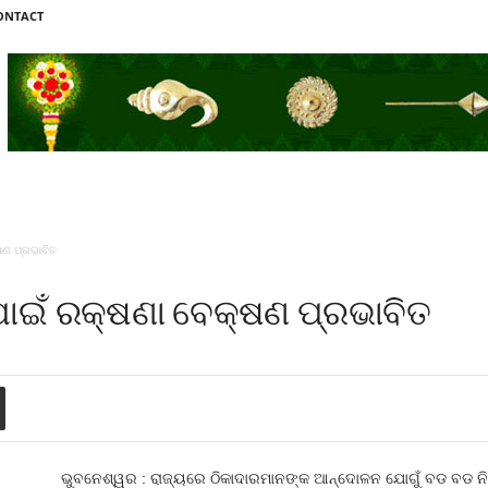
ONTACT
ଷଣ ପ୍ରଭାବିତ
ାଇଁ ରକ୍ଷଣା ବେକ୍ଷଣ ପ୍ରଭାବିତ
ଭୁବନେଶ୍ୱର : ରାଜ୍ୟରେ ଠିକାଦାରମାନଙ୍କ ଆନ୍ଦୋଳନ ଯୋଗୁଁ ବଡ ବଡ ନିର