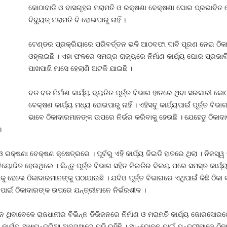
କୋଠାବାଡି ଓ ବାସଗୃହର ମରାମତି ଓ ରକ୍ଷଣା ବେକ୍ଷଣା ଘୋର ପ୍ରଭାବିତ 
ବିଦ୍ୟୁତ୍‍ ମରାମତି ବି ହୋଇପାରୁ ନାହିଁ ।
ଟେଣ୍ଡର ପ୍ରକ୍ରିୟାରେ ପରିବର୍ତ୍ତନ ଭଳି ଆଠଦଫା ଦାବି ପୂରଣ ନେଇ ଠିକ
ଓହ୍ଲାଇଛି । ଏହା ଫଳରେ ସମଗ୍ର ରାଜ୍ୟରେ ନିର୍ମାଣ କାର୍ଯ୍ୟ ଘୋର ପ୍ରଭାବିତ
ପାଖପାଖି ମାସେ ହେଲାଣି ଅଟକି ଯାଇଛି ।
ବଡ ବଡ ନିର୍ମାଣ କାର୍ଯ୍ୟ ବ୍ୟତିତ ପୂର୍ତ୍ତ ବିଭାଗ ହାତରେ ଥିବା ସରକାରୀ କ
ବେକ୍ଷଣ କାର୍ଯ୍ୟ ମଧ୍ୟ ହୋଇପାରୁ ନାହିଁ । ଏହିସବୁ କାର୍ଯ୍ୟପାଇଁ ପୂର୍ତ୍ତ ବିଭା
ଭାବେ ଠିକାଦାରମାନଙ୍କ ଉପରେ ନିର୍ଭର କରିବାକୁ ହେଉଛି । ଯେହେତୁ ଠିକା
।
ଓ ରକ୍ଷଣା ବେକ୍ଷଣ କ୍ଷେତ୍ରରେ । ପୂର୍ବରୁ ଏହି କାର୍ଯ୍ୟ ଜିଇଡି ହାତରେ ଥିଲା । ନିଜସ୍ୱ
ଜିତ ହେଉଥିଲେ । କିନ୍ତୁ ପୂର୍ତ୍ତ ବିଭାଗ ସହିତ ଜିଇଡିର ବିଲୟ ପରେ ସମସ୍ତ କାର୍ଯ୍ୟ 
 ହେଲେ ଠିକାଦାରମାନଙ୍କୁ ପଠାଯାଉଛି । ଯଦିଓ ପୂର୍ତ୍ତ ବିଭାଗରେ ଏଥିପାଇଁ କିଛି ଠିକା 
ୟ ପାଇଁ ଠିକାଦାରଙ୍କ ଉପରେ ଯନ୍ତ୍ରୀମାନେ ନିର୍ଭରଶୀଳ ।
ଦିନ ଥିବାବେଳେ ରାଜଧାନୀର ବିଭିନ୍ନ ଡିଭିଜନରେ ନିର୍ମାଣ ଓ ମରାମତି କାର୍ଯ୍ୟ ଜୋରସୋ
ାର୍ଯ୍ୟ ଅଧାପନ୍ତରିଆ ଅବସ୍ଥାରେ ପଡି ରହିଛି । ଆନ୍ଦୋଳନ ପାଇଁ ଯନ୍ତ୍ରୀମାନେ ଠିକାଦାର