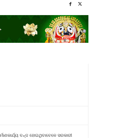
୍ମାଣକାର୍ଯ୍ୟ ବନ୍ଦ ହୋଇଥିବାବେଳେ ସରକାରୀ