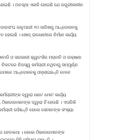
ହୋଇଛି । ଅବସ୍ଥା ଏଭଳି ହୋଇଛି ଯେ ଜରୁରୀକାଳୀନ
ାଦାରସଂଘ ଜାନୁଆରୀ ୨୦ ତାରିଖରୁ ଆନ୍ଦୋଳନକୁ
 ହୋଇଛି । ଖୋଦ୍‍ ରାଜଧାନୀରେ ନିର୍ମାଣ କାର୍ଯ୍ୟ
ୋଠାବାଡି ଓ ସରକାରୀ କ୍ୱାଟର୍ସର ମରାମତି ଓ ରକ୍ଷଣା
ଗ ନିକଟରେ ନିଜସ୍ୱ କର୍ମଚାରୀ ନଥିବାରୁ ସମ୍ପୂର୍ଣ୍ଣ
ଦାରମାନେ ଆନ୍ଦୋଳନକୁ ଓହ୍ଲାଇଛନ୍ତି ତେବେ
 କର୍ମଚାରୀଙ୍କ ଦ୍ୱାରା ଛୋଟ ମୋଟ କାର୍ଯ୍ୟ
ଠିକାଦାରମାନଙ୍କ ଦ୍ୱାରା ହିଁ ହେଉଛି । ଏପରିକି
କର୍ମଚାରୀ ରହିଛନ୍ତି ହେଲେ ସେମାନଙ୍କ ସଂଖ୍ୟା
ରରେ ହେବାକଥା । ହେଲେ ଠିକାଦାରମାନଙ୍କ
ଙ୍କୁ କିଛି କହିପାରୁ ନାହାନ୍ତି ।