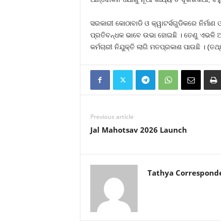
ସରକାରୀ କୋଠାବାଡି ଓ କ୍ୱାଟର୍ସଗୁଡିକରେ ନିର୍ମାଣ
ପ୍ରତିବନ୍ଧକ ଭାବେ ଉଭା ହୋଇଛି । ତେଣୁ ଏଭଳି ଆନ
କର୍ମଚାରୀ ନିଯୁକ୍ତି ଲାଗି ମତପ୍ରକାଶ ପାଉଛି । (ତଥ
Previous article
Jal Mahotsav 2026 Launch
Tathya Correspond