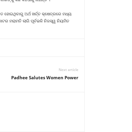
ିତ ହୋଇଥିବାରୁ ଅର୍ଥ ଖର୍ଚ୍ଚ କ୍ଷେତ୍ରରେ ମଧ୍ୟ
ର ମରାମତି ଲାଗି ପୂର୍ବଭଳି ନିଜସ୍ୱ ନିୟମିତ
Next article
Padhee Salutes Women Power