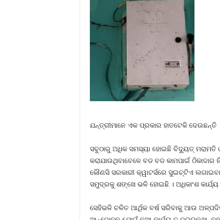
ଯନ୍ତ୍ରୀମାନେ ଏକ ପ୍ରକାର ହାତଟେକି ଦେଉଛନ୍ତି 
ସବୁଠାରୁ ଅଧିକ ସମସ୍ୟା ହୋଇଛି ବିଦ୍ୟୁତ୍‍ ମରାମତି 
କରାଯାଉଥିବାବେଳେ ବଡ ବଡ କାମପାଇଁ ଠିକାଦାର ନିୟୋ
କୌଣସି ସରକାରୀ କ୍ୱାଟର୍ସରେ ସୁଇଚ୍‍ଟିଏ ଲଗାଇବାକୁ
ସମୁଦ୍ରକୁ ଶଙ୍ଖେ ଭଳି ହୋଇଛି । ଅଧିକାଂଶ କାର୍ଯ୍
ସେହିଭଳି ଚଳିତ ଆର୍ଥିକ ବର୍ଷ ସରିବାକୁ ଆଉ ଅଳ୍ପ
ଆନ୍ଦୋଳନ ଯୋଗୁଁ ନୂଆ କାର୍ଯ୍ୟ ତ ଦୂରରକଥା, ବହୁ କ