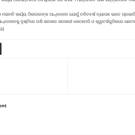
 ଓ ମରାମତି କାର୍ଯ୍ୟ ଠିକାଦାରଙ୍କ ଆନ୍ଦୋଳନ ଯୋଗୁଁ ଚଳିତବର୍ଷ ବ୍ୟାପକ ଭାବେ ପ୍ରଭାବ
୍ଦୋଳନକୁ ଦୃଷ୍ଟିରେ ରଖି ସରକାର ସରକାରୀ କୋଠାବାଡି ଓ କ୍ୱାଟର୍ସଗୁଡିକରେ ଛୋଟକାଟ
୍ୟ)
ent