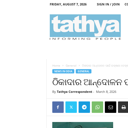
FRIDAY, AUGUST 7, 2026
SIGN IN / JOIN
C
T
a
t
h
y
a
Home
General
ଠିକାଦାର ଆନ୍ଦୋଳନ ପାଇଁ ରକ୍ଷଣା ବେକ୍
NEWS IN ODIA
GENERAL
ଠିକାଦାର ଆନ୍ଦୋଳନ ପ
By
Tathya Correspondent
-
March 8, 2026