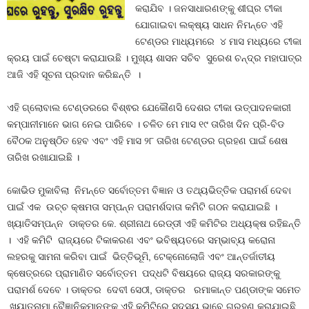
କରାଯିବ । ଜନସାଧାରଣଙ୍କୁ ଶୀଘ୍ର ଟୀକା
ଯୋଗାଇବା ଲକ୍ଷ୍ୟ ସାଧନ ନିମନ୍ତେ ଏହି
ଟେଣ୍ଡର ମାଧ୍ୟମରେ ୪ ମାସ ମଧ୍ୟରେ ଟୀକା
କ୍ରୟ ପାଇଁ ଚେଷ୍ଟା କରାଯାଉଛି । ମୁଖ୍ୟ ଶାସନ ସଚିବ ସୁରେଶ ଚନ୍ଦ୍ର ମହାପାତ୍ର
ଆଜି ଏହି ସୂଚନା ପ୍ରଦାନ କରିଛନ୍ତି ।
ଏହି ଗ୍ଲୋବାଲ ଟେଣ୍ଡରରେ ବିଶ୍ଵର ଯେକୌଣସି ଦେଶର ଟୀକା ଉତ୍ପାଦନକାରୀ
କମ୍ପାନୀମାନେ ଭାଗ ନେଇ ପାରିବେ । ଚଳିତ ମେ ମାସ ୧୯ ତାରିଖ ଦିନ ପ୍ରି-ବିଡ
ବୈଠକ ଅନୁଷ୍ଠିତ ହେବ ଏବଂ ଏହି ମାସ ୨୮ ତାରିଖ ଟେଣ୍ଡର ଗ୍ରହଣ ପାଇଁ ଶେଷ
ତାରିଖ ରଖାଯାଇଛି ।
କୋଭିଡ ମୁକାବିଲା ନିମନ୍ତେ ସର୍ବୋତ୍ତମ ବିଜ୍ଞାନ ଓ ତଥ୍ୟଭିତ୍ତିକ ପରାମର୍ଶ ଦେବା
ପାଇଁ ଏକ ଉଚ୍ଚ କ୍ଷମତା ସମ୍ପନ୍ନ ପରାମର୍ଶଦାତା କମିଟି ଗଠନ କରାଯାଇଛି ।
ଖ୍ୟାତିସମ୍ପନ୍ନ ଡାକ୍ତର କେ. ଶ୍ରୀନାଥ ରେଡ୍ଡୀ ଏହି କମିଟିର ଅଧ୍ୟକ୍ଷ ରହିଛନ୍ତି
। ଏହି କମିଟି ରାଜ୍ୟରେ ଟିକାକରଣ ଏବଂ ଭବିଷ୍ୟତରେ ସମ୍ଭାବ୍ୟ କରୋନା
ଲହରକୁ ସାମନା କରିବା ପାଇଁ ଭିତ୍ତିଭୂମି, ଟେକ୍ନୋଲୋଜି ଏବଂ ଆନ୍ତର୍ଜାତୀୟ
କ୍ଷେତ୍ରରେ ପ୍ରାମାଣିତ ସର୍ବୋତ୍ତମ ପଦ୍ଧଟି ବିଷୟରେ ରାଜ୍ୟ ସରକାରଙ୍କୁ
ପରାମର୍ଶ ଦେବେ । ଡାକ୍ତର ଦେବୀ ସେଠୀ, ଡାକ୍ତର ରମାକାନ୍ତ ପଣ୍ଡାଙ୍କ ସମେତ
ଖ୍ୟାତନାମା ବୈଜ୍ଞାନିକମାନଙ୍କୁ ଏହି କମିଟିରେ ସଦସ୍ୟ ଭାବେ ଗ୍ରହଣ କରାଯାଇଛି