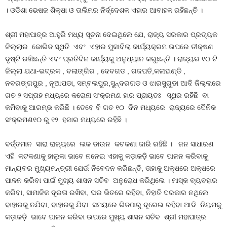
। ଓଡିଶା ଭେଷଜ ଶିକ୍ଷା ଓ ତାଲିମର ନିର୍ଦ୍ଦେଶକ ଏହାର ଆବାହକ ରହିଛନ୍ତି ।
ଶ୍ରୀ ମହାପାତ୍ର ଆହୁରି ମଧ୍ୟ ସୂଚନା ଦେଇଥିଲେ ଯେ, ରାଜ୍ୟ ସରକାର ପ୍ରତ୍ୟକ
ଜିଲ୍ଲାର କୋଭିଡ ସ୍ଥିତି ଏବଂ ଏହାର ମୁକାବିଲା କାର୍ଯ୍ୟକ୍ରମ ଉପରେ ତୀକ୍ଷଣ
ଦୃଷ୍ଟି ରଖିଛନ୍ତି ଏବଂ ପ୍ରତିଦିନ କାର୍ଯ୍ୟକୁ ଅନୁଧ୍ୟାନ କରୁଛନ୍ତି । ରାଜ୍ୟର ୧୦ ଟି
ଜିଲ୍ଲା ଯଥା-ଭଦ୍ରକ , ବଲାଙ୍ଗିର , ଦେବଗଡ , ଗଜପତି,କଳାହାଣ୍ଡି ,
ନବରଙ୍ଗପୁର , ନୂଆପଡା, ସମ୍ବଲପୁର,ସୁନ୍ଦରଗଡ ଓ ଝାରସୁଗୁଡା ଆଦି ଜିଲ୍ଲାରେ
ଗତ ୨ ସପ୍ତାହ ମଧ୍ୟରେ କରୋନା ସଂକ୍ରମଣ ହାର ପ୍ରାୟତଃ ସ୍ଥିର ରହିଛି ବା
କମିବାକୁ ଆରମ୍ଭ କରିଛି । ତେବେ ବି ଗତ ୧୦ ଦିନ ମଧ୍ୟରେ ରାଜ୍ୟରେ ଦୈନିକ
ସଂକ୍ରମଣ୧୦ ରୁ ୧୨ ହଜାର ମଧ୍ୟରେ ରହିଛି ।
ବର୍ତ୍ତମାନ ସାରା ରାଜ୍ୟରେ ଲକ ଡାଉନ କଟକଣା ଜାରି ରହିଛି । ଜନ ସାଧାରଣ
ଏହି କଟକଣାକୁ ହାଲୁକା ଭାବେ ନନେଇ ଏହାକୁ କଡ଼ାକଡ଼ି ଭାବେ ପାଳନ କରିବାକୁ
ମାନ୍ୟବର ମୁଖ୍ୟମନ୍ତ୍ରୀ ଯେଉଁ ନିବେଦନ କରିଛନ୍ତି, ତାହାକୁ ଅକ୍ଷରେ ଅକ୍ଷରେ
ପାଳନ କରିବା ପାଇଁ ମୁଖ୍ୟ ଶାସନ ସଚିବ ଅନୁରୋଧ କରିଥିଲେ । ମାସ୍କ ବ୍ୟବହାର
କରିବା, ସାମାଜିକ ଦୂରତା ରଖିବା, ଘର ଭିତରେ ରହିବା, ନିହାତି ଦରକାର ନଥିଲେ
ବାହାରକୁ ନଯିବା, ବାହାରକୁ ଯିବା ସମୟରେ ଭିଡଠାରୁ ଦୂରେଇ ରହିବା ଆଦି ନିୟମକୁ
କଡ଼ାକଡ଼ି ଭାବେ ପାଳନ କରିବା ଉପରେ ମୁଖ୍ୟ ଶାସନ ସଚିବ ଶ୍ରୀ ମହାପାତ୍ର