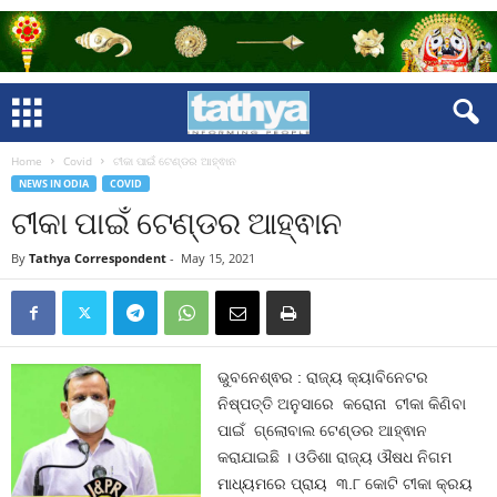
Home
Covid
ଟୀକା ପାଇଁ ଟେଣ୍ଡର ଆହ୍ଵାନ
NEWS IN ODIA
COVID
ଟୀକା ପାଇଁ ଟେଣ୍ଡର ଆହ୍ଵାନ
By
Tathya Correspondent
-
May 15, 2021
ଭୁବନେଶ୍ଵର : ରାଜ୍ୟ କ୍ୟାବିନେଟର
ନିଷ୍ପତ୍ତି ଅନୁସାରେ କରୋନା ଟୀକା କିଣିବା
ପାଇଁ ଗ୍ଲୋବାଲ ଟେଣ୍ଡର ଆହ୍ଵାନ
କରାଯାଇଛି । ଓଡିଶା ରାଜ୍ୟ ଔଷଧ ନିଗମ
ମାଧ୍ୟମରେ ପ୍ରାୟ ୩.୮ କୋଟି ଟୀକା କ୍ରୟ