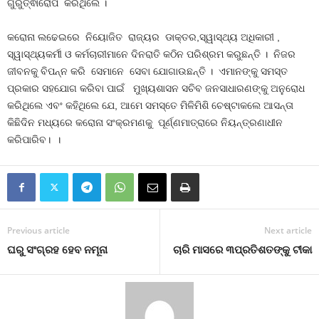
ଗୁରୁତ୍ଵାରୋପ କରିଥିଲେ ।
କରୋନା ଲଢେଇରେ ନିୟୋଜିତ ରାଜ୍ୟର ଡାକ୍ତର,ସ୍ୱାସ୍ଥ୍ୟ ଅଧିକାରୀ ,
ସ୍ୱାସ୍ଥ୍ୟକର୍ମୀ ଓ କର୍ମଚାରୀମାନେ ଦିନରାତି କଠିନ ପରିଶ୍ରମ କରୁଛନ୍ତି । ନିଜର
ଜୀବନକୁ ବିପନ୍ନ କରି ସେମାନେ ସେବା ଯୋଗାଉଛନ୍ତି । ଏମାନଙ୍କୁ ସମସ୍ତ
ପ୍ରକାର ସହଯୋଗ କରିବା ପାଇଁ ମୁଖ୍ୟଶାସନ ସଚିବ ଜନସାଧାରଣଙ୍କୁ ଅନୁରୋଧ
କରିଥିଲେ ଏବଂ କହିଥିଲେ ଯେ, ଆମେ ସମସ୍ତେ ମିଳିମିଶି ଚେଷ୍ଟାକଲେ ଆସନ୍ତା
କିଛିଦିନ ମଧ୍ୟରେ କରୋନା ସଂକ୍ରମଣକୁ ପୂର୍ଣ୍ଣମାତ୍ରାରେ ନିୟନ୍ତ୍ରଣାଧୀନ
କରିପାରିବ। ।
Previous article
Next article
ଘରୁ ସଂଗ୍ରହ ହେବ ନମୂନା
ଚାରି ମାସରେ ୩ପ୍ରତିଶତଙ୍କୁ ଟୀକା