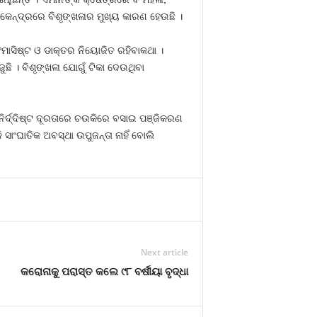
 କେନ୍ଦ୍ରରେ ବିଶୃଙ୍ଖଳାର ମୁଖ୍ୟ କାରଣ ହେଉଛି ।
ଫମାସିଷ୍ଟ ଓ ଡାକ୍ତର ନିୟୋଜିତ ରହିବାକଥା ।
ି । ବିଶୃଙ୍ଖଳା ଯୋଗୁଁ ଟିକା ଦେଉଥିବା
ିର୍ଦ୍ଦିଷ୍ଟ ଦୂରତାରେ ଚଉକିରେ ବସାଇ ପଞ୍ଜିକରଣ
 ସାଂଘାତିକ ଅବସ୍ଥା ଉପୁଜନ୍ତା ନାହିଁ ବୋଲି
Next article
କରୋନାକୁ ପରାସ୍ତ କଲେ ୯୮ ବର୍ଷୀୟା ବୃଦ୍ଧା