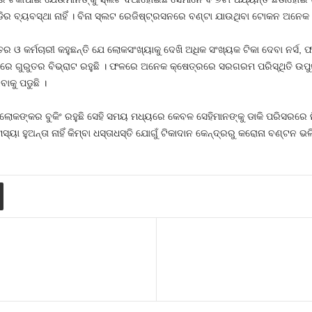
ଡିର ବ୍ୟବସ୍ଥା ନାହିଁ । ବିନା ସ୍ଲଟ ରେଜିଷ୍ଟ୍ରସନରେ ବଣ୍ଟା ଯାଉଥିବା ଟୋକନ ଅନେକ
ର ଓ କର୍ମଚାରୀ କହୁଛନ୍ତି ଯେ ଲୋକସଂଖ୍ୟାକୁ ଦେଖି ଅଧିକ ସଂଖ୍ୟକ ଟିକା ଦେବା ନର୍ସ, 
ରରେ ଗୁରୁତର ବିଭ୍ରାଟ ରହୁଛି । ଫଳରେ ଅନେକ କ୍ଷେତ୍ରରେ ସରଗରମ ପରିସ୍ଥିତି ଉପୁଜୁଛ
ାକୁ ପଡୁଛି ।
 ଲୋକଙ୍କର ବୁକିଂ ରହୁଛି ସେହି ସମୟ ମଧ୍ୟରେ କେବଳ ସେହିମାନଙ୍କୁ ଡାକି ପରିସରରେ ନ
 ହୁଅନ୍ତା ନାହିଁ କିମ୍ବା ଧସ୍ତାଧସ୍ତି ଯୋଗୁଁ ଟିକାଦାନ କେନ୍ଦ୍ରରୁ କରୋନା ବଣ୍ଟନ ଭଳି