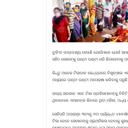
ବୁକିଂର ଉଦ୍ଦେଶ୍ୟ ହେଉଛି ଯେଉଁମାନେ ଯେଉଁ ସମୟର
ସହିତ ଲୋକଙ୍କୁ ଘଣ୍ଟା ଘଣ୍ଟା ଧରି ଛିଡାହେବାକୁ ପଡ
କିନ୍ତୁ ଅନେକ ଟିକାଦାନ କେନ୍ଦ୍ରରେ ବିଶୃଙ୍ଖଳା 
ମଧ୍ୟରେ ଘଣ୍ଟା ଘଣ୍ଟା ଅପେକ୍ଷା କରିବାକୁ ପଡୁଛି
ରାଜ୍ୟ ସରକାର ଏବେ ଟିକା ଗ୍ରହିତାମାନଙ୍କୁ ତିନିଟି
ଥିବାବେଳେ ଏମାନଙ୍କ ଭିତରେ ଥିବା ମହିଳା, ଅନ୍ୟ ର
ସେହିପରି ଅପରାହ୍ନ ୩ଟାରୁ ୬ଟା ପର୍ଯ୍ୟନ୍ତ ୪୫ବର୍ଷ
ଟିକା ନେବେ ସେମାନଙ୍କୁ ପ୍ରାଥମିକତା ଦେବାକୁ କୁ
କ୍ଷେତ୍ରରେ ଅପରାହ୍ନ ୩ଟାରୁ ୪ଟା ସମୟ ମଧ୍ୟରେ ଟ