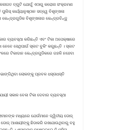
ଳନାଗତ ତ୍ରୁଟି ଯୋଗୁଁ ଏଠାରୁ କରୋନା ସଂକ୍ରମଣ
ଲିସ୍‍ କାର୍ଯ୍ୟାନୁଷ୍ଠାନ ସତ୍ୱେ ବିଶୃଙ୍ଖଳା
ନ୍ଦ୍ରଗୁଡିକ ବିଶୃଙ୍ଖଳାର କେନ୍ଦ୍ରବିନ୍ଦୁ
ସରକାର ବ୍ୟବସ୍ଥା କରିଛନ୍ତି ଏବଂ ଟିକା ଅପେକ୍ଷାରେ
 ନେବେ ସେଥିପାଇଁ ସ୍ଲଟ ବୁକିଂ କରୁଛନ୍ତି । ସ୍ଲଟ
 ଫଳରେ ଟିକାଦାନ କେନ୍ଦ୍ରଗୁଡିକରେ ଗହଳି ନହେବା
ାଙ୍ଗିଥିବା ଲୋକଙ୍କୁ ପ୍ରବଳ ଧସ୍ତାଧସ୍ତି
ଅନୁଯାୟୀ ସକାଳ ବେଳା ଟିକା ଦେବାର ବ୍ୟବସ୍ଥା
 । ଏମାନଙ୍କ ମଧ୍ୟରେ ଯେଉଁମାନେ ଦ୍ୱିତୀୟ ଡୋଜ୍‍
ଡୋଜ୍‍ ଆଶାୟୀଙ୍କୁ ଛିଡାକରି ରଖାଯାଉଥିବାରୁ ବହୁ
ୁଛନ୍ତି । ଏମାନଙ୍କ କ୍ଷେତ୍ରରେ ବି ମହିଳା,