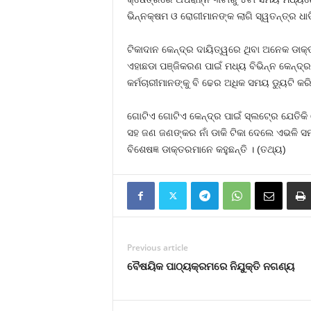
ଭିନ୍ନକ୍ଷମ ଓ ରୋଗୀମାନଙ୍କ ଲାଗି ସ୍ୱତନ୍ତ୍ର ଧା
ଟିକାଦାନ କେନ୍ଦ୍ର ଦାୟିତ୍ୱରେ ଥିବା ଅନେକ ଡାକ୍ତ
ଏହାଛଡା ପଞ୍ଜିକରଣ ପାଇଁ ମଧ୍ୟ ବିଭିନ୍ନ କେନ୍ଦ୍
କର୍ମଚାରୀମାନଙ୍କୁ ବି ଢେର ଅଧିକ ସମୟ ଡ୍ୟୁଟି କରିବ
ଗୋଟିଏ ଗୋଟିଏ କେନ୍ଦ୍ର ପାଇଁ ସ୍ଲଟ୍‍ରେ ଯେତିକି
ସହ ଜଣ ଜଣଙ୍କର ନାଁ ଡାକି ଟିକା ଦେଲେ ଏଭଳି ସମସ୍ୟା
ବିଶେଷଜ୍ଞ ଡାକ୍ତରମାନେ କହୁଛନ୍ତି । (ତଥ୍ୟ)
Previous article
ବୈଷୟିକ ପାଠ୍ୟକ୍ରମରେ ନିଯୁକ୍ତି ନଗଣ୍ୟ