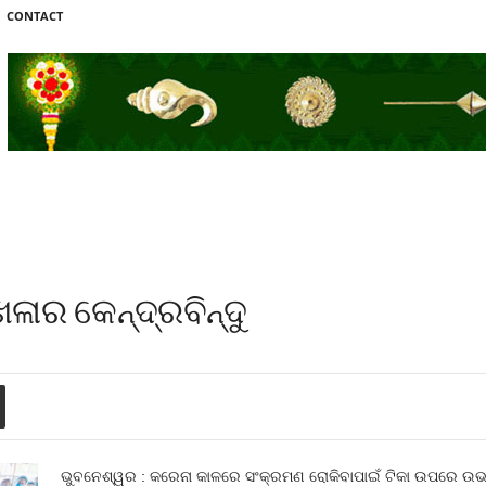
CONTACT
ଖଳାର କେନ୍ଦ୍ରବିନ୍ଦୁ
ଭୁବନେଶ୍ୱର : କରେନା କାଳରେ ସଂକ୍ରମଣ ରୋକିବାପାଇଁ ଟିକା ଉପରେ ଉଭୟ 