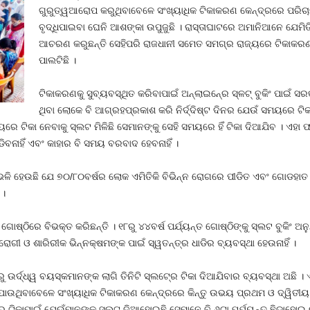
ଗୁରୁତ୍ୱଆରୋପ କରୁଥିବାବେଳେ ସଂଖ୍ୟାଧିକ ଟିକାକରଣ କେନ୍ଦ୍ରରେ ପରିଚା
ବୃଦ୍ଧିପାଇବା ଘେନି ଆଶଙ୍କା ଉପୁଜୁଛି । ରାସ୍ତାଘାଟରେ ଅମାନିଆନେ ଯେମିତି ପୁ
ଆଚରଣ କରୁଛନ୍ତି ସେହିପରି ରାଜଧାନୀ ସମେତ ସମଗ୍ର ରାଜ୍ୟରେ ଟିକାକରଣ କେ
ପାଲଟିଛି ।
ଟିକାକରଣକୁ ସୁବ୍ୟବସ୍ଥିତ କରିବାପାଇଁ ଅନ୍‍ଲାଇନ୍‍ରେ ସ୍ଳଟ୍‍ ବୁକିଂ ପାଇଁ 
ଥିବା ଲୋକେ ବି ଆଗ୍ରହପ୍ରକାଶ କରି ନିର୍ଦ୍ଦିଷ୍ଟ ଦିନର ଯେଉଁ ସମୟରେ ଟିକା
େ ଟିକା ନେବାକୁ ସ୍ଲଟ ମିଳିଛି ସେମାନଙ୍କୁ ସେହି ସମୟରେ ହିଁ ଟିକା ଦିଆଯିବ । ଏହା
ିବନାହିଁ ଏବଂ କାହାର ବି ସମୟ ବରବାଦ ହେବନାହିଁ ।
ଏଭଳି ହେଉଛି ଯେ ୭୦/୮୦ବର୍ଷର ଲୋକ ଏମିତିକି ବିଭିନ୍ନ ରୋଗରେ ପୀଡିତ ଏବଂ ଗୋଡହାତ ଭ
 ।
 ଗୋଷ୍ଠିରେ ବିଭକ୍ତ କରିଛନ୍ତି । ୧୮ରୁ ୪୪ବର୍ଷ ପର୍ଯ୍ୟନ୍ତ ଗୋଷ୍ଠିଙ୍କୁ ସ୍ଲଟ ବୁକିଂ 
ୋଗୀ ଓ ଶାରିରୀକ ଭିନ୍ନକ୍ଷମଙ୍କ ପାଇଁ ସ୍ୱତନ୍ତ୍ର ଧାଡିର ବ୍ୟବସ୍ଥା ହେଉନାହିଁ ।
ରୁ ଉର୍ଦ୍ଧ୍ୱ ବୟସ୍କମାନଙ୍କ ଲାଗି ତିନିଟି ସ୍ଲଟ୍‍ରେ ଟିକା ଦିଆଯିବାର ବ୍ୟବସ୍ଥା ଅଛି
ହାଯାଉଥିବାବେଳେ ସଂଖ୍ୟାଧିକ ଟିକାକରଣ କେନ୍ଦ୍ରରେ କିନ୍ତୁ ଉଭୟ ପ୍ରଥମ ଓ ଦ୍ୱିତୀୟ 
ିକାପାଇଁ ଯେଉଁମାନଙ୍କୁ ସ୍ଲଟ ଦିଆହୋଇଛି ସେମାନେ ବି ୬ଟା ପର୍ଯ୍ୟନ୍ତ ଛିଡାହୋଇ ରହ