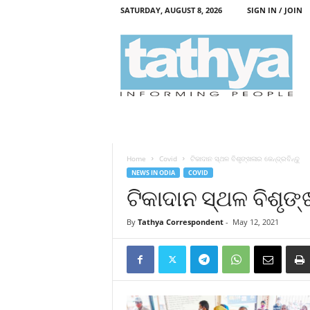
SATURDAY, AUGUST 8, 2026
SIGN IN / JOIN
T
a
t
h
y
a
Home
Covid
ଟିକାଦାନ ସ୍ଥଳ ବିଶୃଙ୍ଖଳାର କେନ୍ଦ୍ରବିନ୍ଦୁ
NEWS IN ODIA
COVID
ଟିକାଦାନ ସ୍ଥଳ ବିଶୃଙ୍
By
Tathya Correspondent
-
May 12, 2021