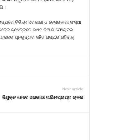
ି ।
ାଜ୍ୟରେ ବିଭିନ୍ନ ସରକାରୀ ଓ ବେସରକାରୀ ସଂସ୍ଥା
ିକି କେତେକ କ୍ଷେତ୍ରରେ ଝୋଟ ତିଆରି ଫୋଲ୍ଡର
କଳର ପୁନରୁଦ୍ଧାର ସହିତ ରାଜ୍ୟର ଚାହିଦାକୁ
Next article
ନିଯୁକ୍ତ ହେବେ ସରକାରୀ ତାଲିମପ୍ରାପ୍ତ ଚାଳକ