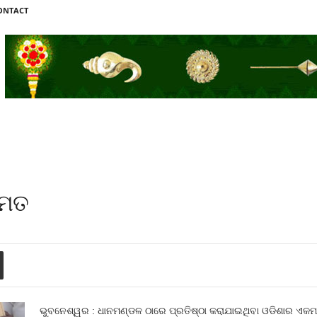
ONTACT
 ମତ
ଭୁବନେଶ୍ୱର : ଧାନମଣ୍ଡଳ ଠାରେ ପ୍ରତିଷ୍ଠା କରାଯାଇଥିବା ଓଡିଶାର ଏକମାତ