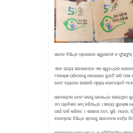
ସମେତ ବିଭିନ୍ନ ପ୍ରକାରର ଶ୍ୱାସନଳୀ ଓ ଫୁସ୍‍ଫୁସ
ଏବେ ରାଜ୍ୟ ସରକାରଙ୍କ ଏକ ସ୍ୱତନ୍ତ୍ର ଯୋଜନା 
୯୬ଲକ୍ଷ ପରିବାରକୁ ମାଗଣାରେ ଦୁଇଟି କରି ଅଖା ବ୍
ଝୋଟ ବ୍ୟାଗର ହାରାହାରି ମୂଲ୍ୟ ଗୋଟାପ୍ରତି ୧୪୫ 
ଧାନମଣ୍ଡଳ ଝୋଟ କଳରୁ କାମଧନ୍ଦା ହରାଇଥିବା କୁଶଳ
୬୦ ପ୍ରତିଶତ କମ୍‍ ରହିଥାନ୍ତା । ଖାଦ୍ୟ ସୁରକ୍ଷା
ପାଇଁ ଦାବି କରିବେ । ଏହାଛଡା ଅଟା, ସୁଜି, ମଇଦା,
ବାରମ୍ବାର ବିଭିନ୍ନ ସ୍ତରରୁ ସଚେତନତା ବାର୍ତ୍ତା
ଧାନମଣ୍ଡଳ ଝୋଟ କଳ ବନ୍ଦ କରିଦିଆଯିବା ଫଳରେ ଏ