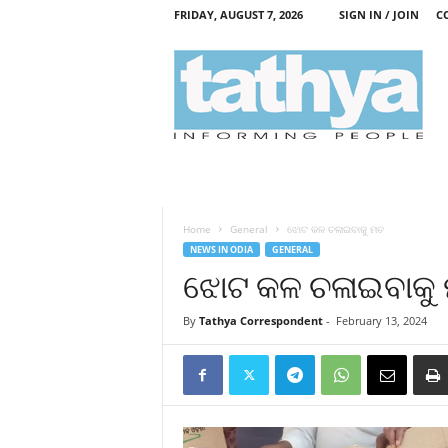
FRIDAY, AUGUST 7, 2026
SIGN IN / JOIN
C
T
a
t
h
y
a
Home
General
ଝୋଟ କଳ ଚଳାଇବାକୁ ମତ
NEWS IN ODIA
GENERAL
ଝୋଟ କଳ ଚଳାଇବାକୁ
By
Tathya Correspondent
-
February 13, 2024