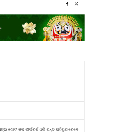
୍ର ଝୋଟ କଳ ଦୀର୍ଘବର୍ଷ ଧରି ବନ୍ଦ ରହିଥିବାବେଳେ