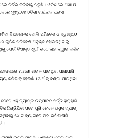
ରେ ନିର୍ଭର କରିବାକୁ ପଡୁଛି । ଓଡିଶାରେ ଅଖା ଓ
ବେଳେ ମୁଖ୍ୟତଃ ଓଡିଶା ଚାଷୀଙ୍କ ପଇସା
ୀ ରଖିବା ବିପଦଜନକ ବୋଲି ପରିବେଶ ଓ ସ୍ୱାସ୍ଥ୍ୟ
କ ଅଖାଗୁଡିକ ପରିବେଶ ଅନୁକୂଳ ହୋଇନଥିବାରୁ
ିରୁ ଯେଉଁ ବିଷାକ୍ତ ଧୂଆଁ ଉଠେ ତାହା ଦ୍ୱାରା କର୍କଟ
ଯୋଜନାରେ ମାଗଣା ଚାଉଳ ପାଉଥିବା ପାଖାପାଖି
କରିବାକୁ ହେଉଛି । ଅର୍ଥାତ୍‍ ବଣ୍ଟା ଯାଉଥିବା
ବେ ଏହି ବ୍ୟାଗ୍‍ର ଉତ୍ପାଦନ ଖର୍ଚ୍ଚ ହାରାହାରି
କ ଛିଣ୍ଡିଯିବା ପରେ ପୁଣି ଲୋକେ ଅଧିକ ବ୍ୟାଗ୍‍
ଉନଥିବାରୁ ଝୋଟ ବ୍ୟାଗରେ ତାହା ରଖିବାଲାଗି
ି ।
ପାଣି ଉଜୁଡି ଯାଇଛି । ଏହାଛଡା ଏକଦା ସାରା