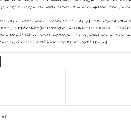
ାନ ଅଧିକାର କରିଥିବା ଆମ ରାଜ୍ୟ ଓଡିଶାରେ ଏବେ ଲଳିତା ଚାଷ ବନ୍ଦ ହେବାକୁ ବସିଲାଣ
ଂ ବିନା ରସାୟନିକ ସାରରେ ଲଳିତା ପରେ ଭଲ ଧାନ ଓ ଅନ୍ୟାନ୍ୟ ଫସଲ ଫଳୁଥିଲା । ଏବେ ର
ାନଙ୍କୁ ପ୍ଲାଷ୍ଟିକ ପରିବର୍ତ୍ତେ ଝୋଟ ବ୍ୟାଗ୍‍ ଦିଆଯାଉଥିବା ଦେଖାଯାଉଛି । ଏମିତ
ଇଁ ବି ଝୋଟ ତିଆରି ଉପକରଣର ଚାହିଦା ବଢୁଛି । ଏ ପରିପ୍ରେକ୍ଷୀରେ ଧାନମଣ୍ଡଳ ଝୋଟ
 ପ୍ରତିଷ୍ଠା କରିବାପାଇଁ ବିଭିନ୍ନ ମହଲରୁ ଦାବି ହେଉଛି । (ତଥ୍ୟ)
ent