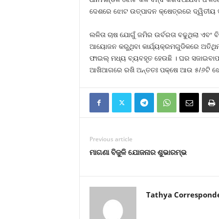
ଦେଶରେ ଝୋଟ ଉତ୍ପାଦନ କ୍ଷେତ୍ରରେ ଦ୍ୱିତୀୟ ସ୍ଥ
ଲଳିତା ଚାଷ ଯୋଗୁଁ ଜମିର ଉର୍ବରତା ବଢୁଥିଲା ଏବ
ଆୟୋଜନ କରୁଥିବା କାର୍ଯ୍ୟକ୍ରମଗୁଡିକରେ ଅତିଥିମ
ଫାଇଲ୍‍ ମଧ୍ୟ ବ୍ୟବହୃତ ହେଉଛି । ଘର ସଜାଇବାପା
ଆଖିଆଗରେ ରଖି ଅନ୍ତତଃ ପକ୍ଷେ ଆଉ ୫/୬ଟି ଝୋଟକଳ
Previous article
ମାଗଣା ବିଜୁଳି ଯୋଜନାର ଶୁଭାରମ୍ଭ
Tathya Correspond