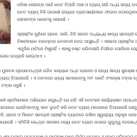
ଓଡିଶା ଲୋକଙ୍କ ପାଇଁ ଝୋଟ ତିଆରି ଅଖା ଓ ବ୍ୟାଗ୍‍ ଲାଗି ଅନ୍ୟ ରାଜ୍ୟ ଉପ
ଝୋଟ ବ୍ୟାଗ୍‍ ବିକି ପଡୋଶୀ ରାଜ୍ୟର ବ୍ୟବସାୟୀମାନେ ଫାଇଦା ଉଠାଉଥିବା
ସେମାନଙ୍କ ପକେଟକୁ ପଳାଉଛି ।
ପ୍ଲାଷ୍ଟିକ ମୁଣିରେ ଚାଉଳ, ଡାଲି, ଚିନି ସମେତ ଅନ୍ୟାନ୍ୟ ଖାଦ୍ୟ ସାମଗ୍ର
ବିଜ୍ଞାନୀମାନେ ବାରମ୍ବାର ଚେତାବନୀ ଦେଇ ଆସୁଛନ୍ତି । ଏହାଛଡା ପ୍ଲାଷ୍ଟି
ଏଗୁଡିକ ମାଟିରେ ମିଶୁନାହିଁ । ଏହାକୁ ନଷ୍ଟ କରିବାଲାଗି ନିଆଁରେ ପୋଡିଲେ ସେଥ
୍‍ ରୋଗ ଇତ୍ୟାଦି ହୋଇଥାଏ ।
ମୁତାବକ ପ୍ରଧାନମନ୍ତ୍ରୀ ଗରିବ କଲ୍ୟାଣ ଅନ୍ନ ଯୋଜନା ଓ ରାଜ୍ୟ ଖାଦ୍ୟ ସୁରକ୍ଷା 
ୟାଗ୍‍ ଦିଆଯାଉଛି । ଏ ବାବଦରେ ରାଜ୍ୟ ସରକାରଙ୍କୁ ୨୭୮ କୋଟି ୬୯ଲକ୍ଷ ଟଙ୍କା ବ୍ୟୟ 
ଟଙ୍କା ପଡୁଛି ।
ୀ ଶ୍ରମିକମାନେ ଅଭିଯୋଗ କରୁଛନ୍ତି ଯେ ଯଦି ଏହି ଝୋଟକଳ କାର୍ଯ୍ୟକ୍ଷମ ଥାଆନ୍ତା ତେ
 ଯୋଜନାରେ ଯେଉଁମାନଙ୍କୁ ଏବେ ଦୁଇଟି କରି ଝୋଟ ବ୍ୟାଗ୍‍ ମାଗଣାରେ ଦିଆଯାଉଛି ସେଗୁଡି
 ଚିନି, ଚାଉଳ ଓ ମିଲେଟ ସାମଗ୍ରୀ ପ୍ଲାଷ୍ଟିକ ବ୍ୟାଗରେ ରଖିବା ସ୍ୱାସ୍ଥ୍ୟ ଅନୁକୂଳ ହେ
 ଦିଆଯାଉଛି । ଏମିତିକି କେନ୍ଦ୍ର ସରକାର ମଧ୍ୟ ଝୋଟ ବ୍ୟାଗ ଉପରେ ଗୁରୁତ୍ୱ ଦେଉଛନ୍ତ
ହା ଉପରେ ପ୍ରତ୍ୟକ୍ଷ ଓ ପରୋକ୍ଷ ଭାବେ ନିର୍ଭର କରୁଥିବା ୬ ହଜାର ପରିବାରର ଦାନା