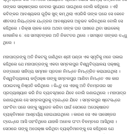
ତାଙ୍କର ସାକ୍ଷାତ୍‌କାର ନେବାର ସୁଯୋଗ ପାଇଥିଲେ ବୋଲି କହିଥିଲେ । ଏହି
କବିଙ୍କର ଆବଶ୍ୟକତା ଗୁଡ଼ିକ ଖୁବ୍ କମ୍ ଥିଲା ଏପରିକି ତାଙ୍କ ଘରେ ସେ କେବେ
ଶୀତତାପ ନିୟନ୍ତ୍ରକ ଯନ୍ତ୍ରର ଆବଶ୍ୟକତା ଅନୁଭବ କରିନଥିଲେ ବୋଲି ସେ
କହିଥିଲେ । ରିକ୍ସା ଚାଳକ ହେଉ ଅଥବା ତାଙ୍କ ଘର ପାଖରେ ଥିବା ସାଇକେଲ୍
ମେକାନିକ େସେ ସମସ୍ତଙ୍କର ଅତି ନିକଟତର ଥିଲେ । ସମସ୍ତେ ତାଙ୍କର ବନ୍ଧୁ
ଥିଲେ ।
ମହାପାତ୍ରଙ୍କୁ ଅତି ନିକଟରୁ ଜାଣିଥିବା ଶ୍ରୀ ପଣ୍ଡା ଏକ ସ୍ମୃତିକୁ ମନେ ପକାଇ
କହିଥିଲେ ଯେ ମହାପାତ୍ରଙ୍କୁ ଏକଦା ସମ୍ବଲପୁର ବିଶ୍ୱବିଦ୍ୟାଳୟ ପକ୍ଷରୁ
ଗଙ୍ଗାଧର ସାହିତ୍ୟ ସମ୍ମାନ ପ୍ରଦାନ ନିମନ୍ତେ ନିମନ୍ତ୍ରିତ କରାଯାଇଥିଲା ।
ବିଶ୍ୱବିଦ୍ୟାଳୟ କର୍ତୃପକ୍ଷ ତାଙ୍କୁ ସମ୍ବଲପୁର ଆଣିବା ନିମନ୍ତେ ଏକ କାର
ପଠାଇବାକୁ ନିଷ୍ପତି କରିଥିଲେ । କିନ୍ତୁ ସେ ଏହାକୁ ଅତି ବିନମ୍ରତାର ସହ
ପ୍ରତ୍ୟାଖ୍ୟାନ କରି ନିଜ ବ୍ୟବସ୍ଥାରେ ଯିବେ ବୋଲି ଜଣାଇଥିଲେ । ମହାପାତ୍ର
ଜଣାଇଥିଲେ ସେ ସମ୍ବଲପୁରକୁ ଟ୍ରେନ୍‌ରେ ଯିବେ । ସମ୍ବଲପୁର ଷ୍ଟେସନ୍‌ରେ
ପହଂଚିବା ପରେ ତାଙ୍କୁ ସ୍ୱାଗତ କରିବା ପାଇଁ ସେଠାରେ ଅପେକ୍ଷାରତ
ବ୍ୟକ୍ତିମାନେ ଆଶ୍ଚର୍ଯ୍ୟ ହୋଇଯାଇଥିଲେ । କାରଣ ସେ ଏକ ପାସେଞ୍ଜର
ଟ୍ରେନ୍‌ରେ ଆସି ପହଂଚିଥିଲେ ଯାହାକି ଅନେକ ଘଂଟା ବିଳମ୍ବରେ ଆସିଥିଲା ।
ସେଠାରେ ତାଙ୍କୁ ଅପେକ୍ଷା କରିଥିବା ବ୍ୟକ୍ତିମାନଙ୍କୁ ସେ କହିଥିଲେ ଯେ