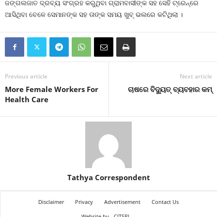
ଜଙ୍ଗଲଜାତ ଦ୍ରବ୍ୟ ସଂଗ୍ରହ କରୁଥିବା ଗ୍ରାମବାସୀଙ୍କ ସହ ସେହି ଟ୍ରେନ୍‌ରେ
ଆସିଥିବା ବେଳେ ସେମାନଙ୍କ ସହ ତାଙ୍କ ସମୟ ଖୁବ୍ ଭଲରେ କଟିଥିଲା ।
Previous article
Next article
More Female Workers For
ଚାଷରେ ବିଦ୍ୟୁତ୍‍ ବ୍ୟବହାର କମ୍‍
Health Care
Tathya Correspondent
Disclaimer
Privacy
Advertisement
Contact Us
Website by
CITSPL