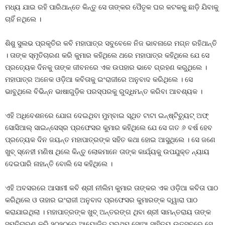
ମଧ୍ୟ ଯାଇ ରହି ପାରିଥାନ୍ତେ କିନ୍ତୁ ସେ ତାଙ୍କର ପୈତୃକ ଘର କଟକକୁ ଛାଡ଼ି ଯିବାକୁ
ଚାହିଁ ନଥିଲେ ।
ଶିଶୁ ସୁଲଭ ପ୍ରକୃତିର କବି ମହାପାତ୍ର ସବୁବେଳେ ନିଜ ଭାବନାରେ ମଗ୍ନ ରହିଥାନ୍ତି
। ତାଙ୍କ ସ୍ମୃତିଚାରଣ କରି କୁମାର କହିଥିଲେ ଥରେ ମହାପାତ୍ର କହିଥିଲେ ଯେ ସେ
ପ୍ରତ୍ୟେକ ଦିନକୁ ତାଙ୍କ ଜୀବନରେ ଏକ ଉପହାର ଭାବେ ଗ୍ରହଣ କରୁଥିଲେ ।
ମହାପାତ୍ର ଅନେକ ଓଡ଼ିଆ କବିତାକୁ ଇଂରାଜୀରେ ଅନୁବାଦ କରିଥିଲେ । ସେ
ଭାବୁଥିଲେ ବିଭିନ୍ନ ଭାଷାଗୁଡ଼ିକ ପରସ୍ପରକୁ ରୁଦ୍ଧିମନ୍ତ କରିବା ଆବଶ୍ୟକ ।
ଏହି ଅଧିବେଶନରେ ଯୋଗ ଦେଇଥିବା ମୁମ୍ବାଇ ସ୍ଥିତ ଟାଟା ଇନ୍‌ଷ୍ଟିଚ୍ୟୁଟ୍ ଅଫ୍
ସୋସିଆଲ୍ ସାଇନ୍‌ସେସ୍‌ର ପ୍ରଫେସର କୁମାର କହିଥିଲେ ଯେ ସେ ଗତ ୬ ବର୍ଷ ହେବ
ପ୍ରତ୍ୟେକ ଦିନ ଜୟନ୍ତ ମହାପାତ୍ରଙ୍କ ସହିତ କଥା ହୋଇ ଆସୁଥିଲେ । ସେ ଜଣେ
ଖୁବ୍ ସ୍ନେହୀ ମଣିଷ ଥିଲେ କିନ୍ତୁ ଲୋକମାନେ ତାଙ୍କ କାର୍ଯ୍ୟକୁ ଉପଯୁକ୍ତ ନ୍ୟାୟ
ଦେଇପାରି ନାହାନ୍ତି ବୋଲି ସେ କହିଥିଲେ ।
ଏହି ଅବସରରେ ଆସାମୀ କବି ଶ୍ରୀ ନୀଲିମ କୁମାର ତାଙ୍କର ଏକ ଓଡ଼ିଆ କବିତା ପାଠ
କରିଥିଲେ ଓ ତାହାର ଇଂରାଜୀ ଅନୁବାଦ ପ୍ରଫେସର କୁମାରଙ୍କ ଦ୍ୱାରା ପାଠ
କରାଯାଇଥିଲା । ମହାପାତ୍ରଙ୍କ ଖୁବ୍ ଅନ୍ତରଙ୍ଗ ଥିବା ଶ୍ରୀ ସାମନ୍ତରାୟ ତାଙ୍କ
ସ୍ମୃତିଚାରଣ କରି ୨୦୨୦ରେ ଆୟୋଜିତ ପ୍ରଥମ ସୋଆ ସାହିତ୍ୟ ଉତ୍ସବରେ ସେ