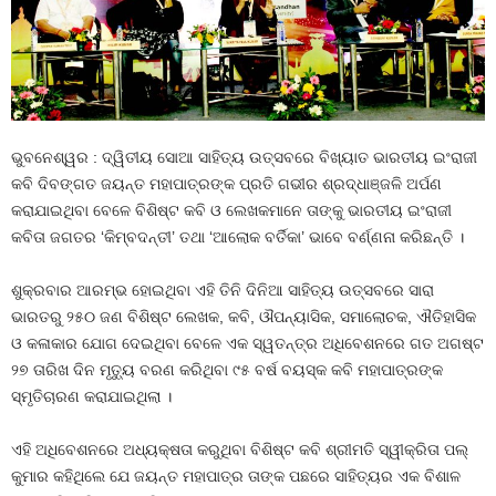
ଭୁବନେଶ୍ୱର : ଦ୍ୱିତୀୟ ସୋଆ ସାହିତ୍ୟ ଉତ୍ସବରେ ବିଖ୍ୟାତ ଭାରତୀୟ ଇଂରାଜୀ
କବି ଦିବଙ୍ଗତ ଜୟନ୍ତ ମହାପାତ୍ରଙ୍କ ପ୍ରତି ଗଭୀର ଶ୍ରଦ୍ଧାଞ୍ଜଳି ଅର୍ପଣ
କରାଯାଇଥିବା ବେଳେ ବିଶିଷ୍ଟ କବି ଓ ଲେଖକମାନେ ତାଙ୍କୁ ଭାରତୀୟ ଇଂରାଜୀ
କବିତା ଜଗତର ‘କିମ୍ବଦନ୍ତୀ’ ତଥା ‘ଆଲୋକ ବର୍ତିକା’ ଭାବେ ବର୍ଣ୍ଣନା କରିଛନ୍ତି ।
ଶୁକ୍ରବାର ଆରମ୍ଭ ହୋଇଥିବା ଏହି ତିନି ଦିନିଆ ସାହିତ୍ୟ ଉତ୍ସବରେ ସାରା
ଭାରତରୁ ୨୫୦ ଜଣ ବିଶିଷ୍ଟ ଲେଖକ, କବି, ଔପନ୍ୟାସିକ, ସମାଲୋଚକ, ଐତିହାସିକ
ଓ କଳାକାର ଯୋଗ ଦେଇଥିବା ବେଳେ ଏକ ସ୍ୱତନ୍ତ୍ର ଅଧିବେଶନରେ ଗତ ଅଗଷ୍ଟ
୨୭ ତାରିଖ ଦିନ ମୃତ୍ୟୁ ବରଣ କରିଥିବା ୯୫ ବର୍ଷ ବୟସ୍କ କବି ମହାପାତ୍ରଙ୍କ
ସ୍ମୃତିଚାରଣ କରାଯାଇଥିଲା ।
ଏହି ଅଧିବେଶନରେ ଅଧ୍ୟକ୍ଷତା କରୁଥିବା ବିଶିଷ୍ଟ କବି ଶ୍ରୀମତି ସ୍ୱୀକ୍ରିତା ପଲ୍
କୁମାର କହିଥିଲେ ଯେ ଜୟନ୍ତ ମହାପାତ୍ର ତାଙ୍କ ପଛରେ ସାହିତ୍ୟର ଏକ ବିଶାଳ