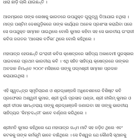
ଧାରା ଛାଡ଼ି ଚାଲି ଯାଇଛନ୍ତି ।
ଆରମ୍ଭରେ ତାଙ୍କ ଲେଖାକୁ ଭାରତରେ ଉପଯୁକ୍ତ ଗୁରୁତ୍ୱ ଦିଆଯାଇ ନଥିଲା ।
ମାତ୍ର ପଶ୍ଚିମ ଦେଶଗୁଡ଼ିକରେ ତାଙ୍କ କାର୍ଯ୍ୟର ଅନେକ ପ୍ରଶଂସା କରାଯିବା ପରେ
ସେ ଉପଯୁକ୍ତ ସମ୍ମାନ ପାଇଥିଲେ ବୋଲି କୁମାର କହିବା ସହ ସେ ଭାରତୀୟ ଇଂରାଜୀ
କବିତା ଜଗତର ‘ଆଲୋକ ବର୍ତିକା’ ଥିଲେ ବୋଲି କହିଥିଲେ ।
ମହାପାତ୍ର ହେଉଛନ୍ତି ଇଂରାଜୀ କବିତା କ୍ଷେତ୍ରରେ ସାହିତ୍ୟ ଅକାଦେମୀ ପୁରସ୍କାର
ପାଇବାରେ ପ୍ରଥମ ଭାରତୀୟ କବି । ଏଥି ସହିତ ସାହିତ୍ୟ କ୍ଷେତ୍ରରେ ତାଙ୍କର
ଅବଦାନ ନିମନ୍ତେ ୨୦୦୯ ମସିହାରେ ତାଙ୍କୁ ପଦ୍ମଶ୍ରୀ ସମ୍ମାନ ପ୍ରଦାନ
କରାଯାଇଥିଲା ।
ଏହି ସ୍ୱତନ୍ତ୍ର ସ୍ମୃତିଚାରଣ ଓ ଶ୍ରଦ୍ଧାଞ୍ଜଳି ଅଧିବେଶନରେ ବିଶିଷ୍ଟ କବି
ପ୍ରଫେସର ଅଶ୍ୱନୀ କୁମାର, ଶ୍ରୀ ଦୁର୍ଗା ପ୍ରସାଦ ପଣ୍ଡା, ଶ୍ରୀ ନୀଲିମ୍ କୁମାର ଓ
ଶ୍ରୀ ଦୀପକ ସାମନ୍ତରାୟ ତାଙ୍କୁ ଶ୍ରଦ୍ଧାଞ୍ଜଳି ଜଣାଇବା ସହ ତାଙ୍କୁ ଭାରତୀୟ
ସାହିତ୍ୟର ‘କିମ୍ବଦନ୍ତୀ’ ଭାବେ ବର୍ଣ୍ଣନା କରିଥିଲେ ।
ଶ୍ରୀମତି କୁମାର କହିଥିଲେ ଯେ ମହାପାତ୍ର ଜନ୍ମ ମାଟି ସହ ଜଡ଼ିତ ଥିଲେ ଏବଂ
କଟକକୁ ତାଙ୍କ କର୍ମଭୂମି ଭାବେ ବାଛିଥିଲେ । ସେ ବିଶ୍ୱର ଯେ କୌଣସି ସ୍ଥାନକୁ