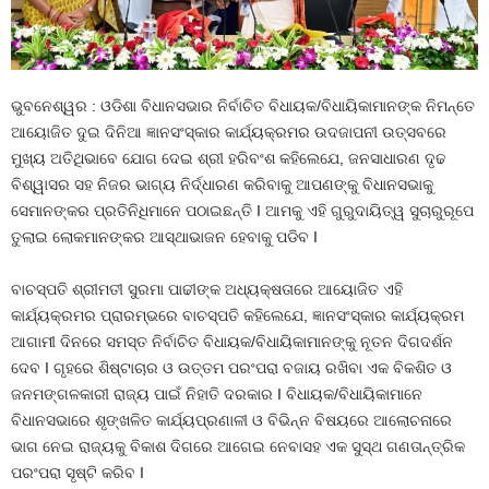
ଭୁବନେଶ୍ୱର : ଓଡିଶା ବିଧାନସଭାର ନିର୍ବାଚିତ ବିଧାୟକ/ବିଧାୟିକାମାନଙ୍କ ନିମନ୍ତେ
ଆୟୋଜିତ ଦୁଇ ଦିନିଆ ଜ୍ଞାନସଂସ୍କାର କାର୍ଯ୍ୟକ୍ରମର ଉଦଜାପନୀ ଉତ୍ସବରେ
ମୁଖ୍ୟ ଅତିଥିଭାବେ ଯୋଗ ଦେଇ ଶ୍ରୀ ହରିବଂଶ କହିଲେଯେ, ଜନସାଧାରଣ ଦୃଢ
ବିଶ୍ୱାସର ସହ ନିଜର ଭାଗ୍ୟ ନିର୍ଦ୍ଧାରଣ କରିବାକୁ ଆପଣଙ୍କୁ ବିଧାନସଭାକୁ
ସେମାନଙ୍କର ପ୍ରତିନିଧିମାନେ ପଠାଇଛନ୍ତି I ଆମକୁ ଏହି ଗୁରୁଦାୟିତ୍ୱ ସୁଚାରୁରୂପେ
ତୁଲାଇ ଲୋକମାନଙ୍କର ଆସ୍ଥାଭାଜନ ହେବାକୁ ପଡିବ I
ବାଚସ୍ପତି ଶ୍ରୀମତୀ ସୁରମା ପାଢୀଙ୍କ ଅଧ୍ୟକ୍ଷତାରେ ଆୟୋଜିତ ଏହି
କାର୍ଯ୍ୟକ୍ରମର ପ୍ରାରମ୍ଭରେ ବାଚସ୍ପତି କହିଲେଯେ, ଜ୍ଞାନସଂସ୍କାର କାର୍ଯ୍ୟକ୍ରମ
ଆଗାମୀ ଦିନରେ ସମସ୍ତ ନିର୍ବାଚିତ ବିଧାୟକ/ବିଧାୟିକାମାନଙ୍କୁ ନୂତନ ଦିଗଦର୍ଶନ
ଦେବ I ଗୃହରେ ଶିଷ୍ଟାଚାର ଓ ଉତ୍ତମ ପରଂପରା ବଜାୟ ରଖିବା ଏକ ବିକଶିତ ଓ
ଜନମଙ୍ଗଳକାରୀ ରାଜ୍ୟ ପାଇଁ ନିହାତି ଦରକାର I ବିଧାୟକ/ବିଧାୟିକାମାନେ
ବିଧାନସଭାରେ ଶୃଙ୍ଖଳିତ କାର୍ଯ୍ୟପ୍ରଣାଳୀ ଓ ବିଭିନ୍ନ ବିଷୟରେ ଆଲୋଚନାରେ
ଭାଗ ନେଇ ରାଜ୍ୟକୁ ବିକାଶ ଦିଗରେ ଆଗେଇ ନେବାସହ ଏକ ସୁସ୍ଥ ଗଣତାନ୍ତ୍ରିକ
ପରଂପରା ସୃଷ୍ଟି କରିବ I