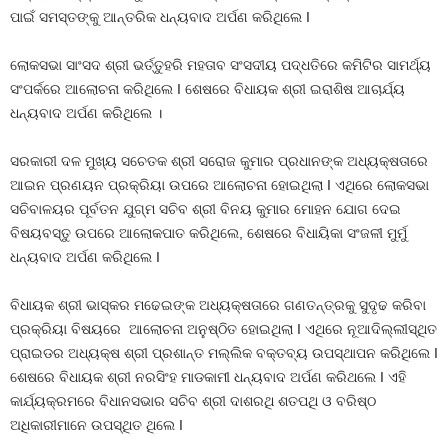
ପାଇଁ ସମସ୍ତଙ୍କୁ ଆନ୍ତରିକ ଧନ୍ୟବାଦ ଅର୍ପଣ କରିଥିଲେ I
ଲୋକସଭା ସାଂସଦ ଶ୍ରୀ ଭର୍ତ୍ତୁହରି ମହତାବ ସଂସଦୀୟ ପଦ୍ଧତିରେ କମିଟିର ସାମର୍ଥ୍ୟ
ସଂପର୍କରେ ଆଲୋଚନା କରିଥିଲେ I ଶେଷରେ ବିଧାୟକ ଶ୍ରୀ ଇରାଶିଷ ଆଚାର୍ଯ୍ୟ
ଧନ୍ୟବାଦ ଅର୍ପଣ କରିଥିଲେ
।
ସରକାରୀ ଦଳ ମୁଖ୍ୟ ସଚେତକ ଶ୍ରୀ ସରୋଜ କୁମାର ପ୍ରଧାନଙ୍କ ଅଧ୍ୟକ୍ଷତାରେ
ଆଇନ ପ୍ରଣୟନ ପ୍ରକ୍ରିୟା ଉପରେ ଆଲୋଚନା ହୋଇଥିଲା I ଏଥିରେ ଲୋକସଭା
ସଚିବାଳୟର ପୂର୍ବତନ ଯୁଗ୍ମ ସଚିବ ଶ୍ରୀ ବିନୟ କୁମାର ମୋହନ ଯୋଗ ଦେଇ
ବିଷୟବସ୍ତୁ ଉପରେ ଆଲୋକପାତ କରିଥିଲେ, ଶେଷରେ ବିଧାୟିକା ସଂଜଳୀ ମୁର୍ମୁ
ଧନ୍ୟବାଦ ଅର୍ପଣ କରିଥିଲେ I
ବିଧାୟକ ଶ୍ରୀ ଭାସ୍କର ମଢେଇଙ୍କ ଅଧ୍ୟକ୍ଷତାରେ ଗଣତନ୍ତ୍ରକୁ ସୁଦୃଢ କରିବା
ପ୍ରକ୍ରିୟା ବିଷୟରେ ଆଲୋଚନା ଅନୁଷ୍ଠିତ ହୋଇଥିଲା I ଏଥିରେ ନୂଆଦିଲ୍ଲୀସ୍ଥିତ
ପ୍ରାଇଡର ଅଧ୍ୟକ୍ଷ ଶ୍ରୀ ପ୍ରଶାନ୍ତ ମଲ୍ଲିକ ବକ୍ତବ୍ୟ ଉପସ୍ଥାପନ କରିଥିଲେ I
ଶେଷରେ ବିଧାୟକ ଶ୍ରୀ ନରସିଂହ ମାଡକାମୀ ଧନ୍ୟବାଦ ଅର୍ପଣ କରିଥଲେ I ଏହି
କାର୍ଯ୍ୟକ୍ରମରେ ବିଧାନସଭାର ସଚିବ ଶ୍ରୀ ଦାଶରଥି ଶତପଥି ଓ ବରିଷ୍ଠ
ଅଧିକାରୀମାନେ ଉପସ୍ଥିତ ଥିଲେ I