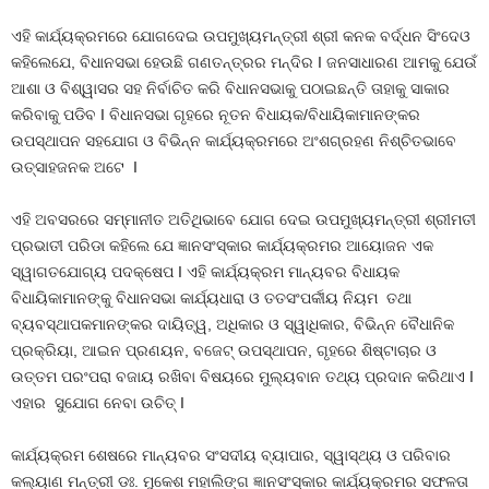
ଏହି କାର୍ଯ୍ୟକ୍ରମରେ ଯୋଗଦେଇ ଉପମୁଖ୍ୟମନ୍ତ୍ରୀ ଶ୍ରୀ କନକ ବର୍ଦ୍ଧନ ସିଂଦେଓ
କହିଲେଯେ, ବିଧାନସଭା ହେଉଛି ଗଣତନ୍ତ୍ରର ମନ୍ଦିର I ଜନସାଧାରଣ ଆମକୁ ଯେଉଁ
ଆଶା ଓ ବିଶ୍ୱାସର ସହ ନିର୍ବାଚିତ କରି ବିଧାନସଭାକୁ ପଠାଇଛନ୍ତି ତାହାକୁ ସାକାର
କରିବାକୁ ପଡିବ I ବିଧାନସଭା ଗୃହରେ ନୂତନ ବିଧାୟକ/ବିଧାୟିକାମାନଙ୍କର
ଉପସ୍ଥାପନ ସହଯୋଗ ଓ ବିଭିନ୍ନ କାର୍ଯ୍ୟକ୍ରମରେ ଅଂଶଗ୍ରହଣ ନିଶ୍ଚିତଭାବେ
ଉତ୍ସାହଜନକ ଅଟେ I
ଏହି ଅବସରରେ ସମ୍ମାନୀତ ଅତିଥିଭାବେ ଯୋଗ ଦେଇ ଉପମୁଖ୍ୟମନ୍ତ୍ରୀ ଶ୍ରୀମତୀ
ପ୍ରଭାତୀ ପରିଡା କହିଲେ ଯେ ଜ୍ଞାନସଂସ୍କାର କାର୍ଯ୍ୟକ୍ରମର ଆୟୋଜନ ଏକ
ସ୍ୱାଗତଯୋଗ୍ୟ ପଦକ୍ଷେପ I ଏହି କାର୍ଯ୍ୟକ୍ରମ ମାନ୍ୟବର ବିଧାୟକ
ବିଧାୟିକାମାନଙ୍କୁ ବିଧାନସଭା କାର୍ଯ୍ୟଧାରା ଓ ତତସଂପର୍କୀୟ ନିୟମ ତଥା
ବ୍ୟବସ୍ଥାପକମାନଙ୍କର ଦାୟିତ୍ୱ, ଅଧିକାର ଓ ସ୍ୱାଧିକାର, ବିଭିନ୍ନ ବୈଧାନିକ
ପ୍ରକ୍ରିୟା, ଆଇନ ପ୍ରଣୟନ, ବଜେଟ୍ ଉପସ୍ଥାପନ, ଗୃହରେ ଶିଷ୍ଟାଚାର ଓ
ଉତ୍ତମ ପରଂପରା ବଜାୟ ରଖିବା ବିଷୟରେ ମୁଲ୍ୟବାନ ତଥ୍ୟ ପ୍ରଦାନ କରିଥାଏ I
ଏହାର ସୁଯୋଗ ନେବା ଉଚିତ୍ I
କାର୍ଯ୍ୟକ୍ରମ ଶେଷରେ ମାନ୍ୟବର ସଂସଦୀୟ ବ୍ୟାପାର, ସ୍ୱାସ୍ଥ୍ୟ ଓ ପରିବାର
କଲ୍ୟାଣ ମନ୍ତ୍ରୀ ଡଃ. ମୁକେଶ ମହାଲିଙ୍ଗ ଜ୍ଞାନସଂସ୍କାର କାର୍ଯ୍ୟକ୍ରମର ସଫଳତା