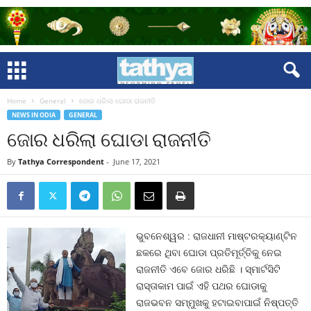
Home
General
ଜୋର ଧରିଲା ଘୋଡା ରାଜନୀତି
NEWS IN ODIA
GENERAL
ଜୋର ଧରିଲା ଘୋଡା ରାଜନୀତି
By
Tathya Correspondent
-
June 17, 2021
ଭୁବନେଶ୍ୱର : ରାଜଧାନୀ ମାଷ୍ଟରକ୍ୟାଣ୍ଟିନ
ଛକରେ ଥିବା ଘୋଡା ପ୍ରତିମୂର୍ତ୍ତିକୁ ନେଇ
ରାଜନୀତି ଏବେ ଜୋର ଧରିଛି । ସ୍ମାର୍ଟସିଟି
ରାସ୍ତାକାମ ପାଇଁ ଏହି ପଥର ଘୋଡାକୁ
ରାଜଭବନ ସମ୍ମୁଖକୁ ହଟାଇବାପାଇଁ ନିଷ୍ପତ୍ତି