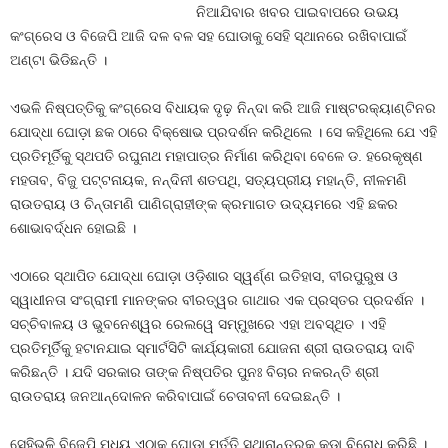
ନିଆଯିବାର ଖବର ପାଇବାପରେ ଉଭୟ
କଂଗ୍ରେସ ଓ ବିଜେପି ଆଜି ଦଳ ବଳ ସହ ଘୋଡାକୁ ସେହି ସ୍ଥାନରେ ରଖିବାପାଇଁ
ଅଣ୍ଟା ଭିଡିଛନ୍ତି ।
ଏଭଳି ନିଷ୍ପତ୍ତିକୁ କଂଗ୍ରେସ ବିଧାୟକ ଦୃଢ଼ ନିନ୍ଦା କରି ଆଜି ମାଷ୍ଟରକ୍ୟାଣ୍ଟିନର
ଯୋଦ୍ଧା ଘୋଡ଼ା ଛକ ଠାରେ ବିକ୍ଷୋଭ ପ୍ରଦର୍ଶନ କରିଥିଲେ । ସେ କହିଥିଲେ ଯେ ଏହି
ପ୍ରତିମୂର୍ତିକୁ ସ୍ଥପତି ରଘୁନାଥ ମହାପାତ୍ର ନିର୍ମାଣ କରିଥିବା ବେଳେ ଡ. ହରେକୃଷ୍ଣ
ମହତାବ, ବିଜୁ ପଟ୍ଟନାୟକ, ନନ୍ଦିନୀ ଶତପଥି, ସତ୍ୟପ୍ରୀୟ ମହାନ୍ତି, ନୀଳମଣି
ରାଉତରାୟ ଓ ଚିନ୍ତାମଣି ପାଣିଗ୍ରାହୀଙ୍କ କ୍ରମାଗତ ଉଦ୍ୟମରେ ଏହି ଛକର
ଶୋଭାବର୍ଦ୍ଧନ ହୋଇଛି ।
ଏଠାରେ ସ୍ଥାପିତ ଯୋଦ୍ଧା ଘୋଡ଼ା ଓଡ଼ିଶାର ସ୍ୱର୍ଣ୍ଣ ଇତିହାସ, ବୀରପୁରୁଷ ଓ
ସ୍ୱାଧୀନତା ସଂଗ୍ରାମୀ ମାନଙ୍କର ବୀରତ୍ୱର ଗାଥାର ଏକ ପ୍ରସ୍ତର ପ୍ରଦର୍ଶନ ।
ସଚ୍ଚିବାଳୟ ଓ ଭୁବନେଶ୍ୱର ରେଲୱେ ସମ୍ମୁଖରେ ଏହା ଅବସ୍ଥିତ । ଏହି
ପ୍ରତିମୂର୍ତିକୁ ହଟାନଯାଇ ସ୍ମାର୍ଟସିଟି କାର୍ଯ୍ୟକାରୀ ଯୋଜନା ଶ୍ରୀ ରାଉତରାୟ ଦାବି
କରିଛନ୍ତି । ଯଦି ସରକାର ତାଙ୍କ ନିଷ୍ପତିର ପୁନଃ ବିଚାର ନକରନ୍ତି ଶ୍ରୀ
ରାଉତରାୟ ଜନଆନ୍ଦୋଳନ କରିବାପାଇଁ ଚେତାବନୀ ଦେଇଛନ୍ତି ।
ସେହିଭଳି ବିଜେପି ମଧ୍ୟ ଏଠାକୁ ଘୋଡା ମୂର୍ତ୍ତି ସ୍ଥାନାନ୍ତରକୁ କଡା ବିରୋଧ କରିଛି ।