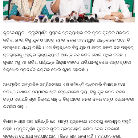
ଭୁବନେଶ୍ୱର : ତ୍ରୁଟିପୂର୍ଣ୍ଣ ପୁସ୍ତକ ପ୍ରତ୍ୟାହାର କରି ନୂତନ ପୁସ୍ତକ ପ୍ରଦାନ
କରିବା ନେଇ ବିଜୁ ଯୁବ ଓ ଛାତ୍ର ଜନତା ଦଳର ବାରମ୍ୱାର ଆନ୍ଦୋଳନ ପରେ ବି
ପଦକ୍ଷେପ ଶୂନ୍ୟ ରହିଛି । ଏହା ବିରୁଦ୍ଧରେ ବିଜୁ ଯୁବ ଓ ଛାତ୍ର ଜନତା ଦଳ ପକ୍ଷରୁ
ରାଜରାସ୍ତାକୁ ଓହ୍ଲାଇ ରାଜ୍ୟବ୍ୟାପୀ ଆନେ୍ଦାଳନ କରିବ ବୋଲି ସ୍ଥିର କରିଛି ।
ଜୁଲାଇ ୯ରୁ ୧୫ ତାରିଖ ପର୍ଯ୍ୟନ୍ତ ଶିକ୍ଷା ବଞ୍ଚାଓ ଅଭିଯାନକୁ ନେଇ ରାଜ୍ୟବ୍ୟାପୀ
ବିକ୍ଷୋଭ ପ୍ରଦର୍ଶନ କରାଯିବ ବୋଲି ସ୍ଥିର ହୋଇଛି ।
ଆୟୋଜିତ ସାମ୍ବାଦିକ ସମ୍ମିଳନୀରେ ଏହା କହିଛନ୍ତି ଚାନ୍ଦବାଲି ବିଧାୟକ ତଥା
ବରିଷ୍ଠ ସାଧାରଣ ସମ୍ପାଦକ ଶ୍ରୀ ବ୍ୟୋମକେଶ ରାୟ, ବିଜୁ ଯୁବ ଜନତା ଦଳର
ରାଜ୍ୟ ସଭାପତି ଶ୍ରୀ ଚିନ୍ମୟ ସାହୁ ଓ ବିଜୁ ଛାତ୍ର ଜନତା ଦଳର ରାଜ୍ୟ ସଭାନେତ୍ରୀ
ଇପ୍ସିତା ସାହୁ ।
ବିଧାୟକ ଶ୍ରୀ ରାୟ କହିଛନ୍ତି ଯେ, ପାଠ୍ୟ ପୁସ୍ତକରେ ୨୦୦୦ରୁ ଉଦ୍ଧ୍ୱର୍ ତ୍ରୁଟି
ରହିଛି । ତ୍ରୁଟିପୂର୍ଣ୍ଣ ପୁସ୍ତକ ଗୁଡିକ ପ୍ରତ୍ୟାହାର କରିବା ନେଇ ସରକାରୀ
ସ୍ତରରେ ଘୋଷଣା କରାଯାଇଥିଲା । କିନ୍ତୁ ତାହା ହେଲା ନାହିଁ । ମୁଖ୍ୟମନ୍ତ୍ରୀ,