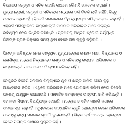
ବିଭାଗୀୟ ମନ୍ତ୍ରୀ ଓ ସଚିବ କାହାରି କଥାରେ କୌଣସି ତାଳମେଳ ରହୁନାହଁ ।
ମୁଖ୍ୟମନ୍ତ୍ରୀ, ମନ୍ତ୍ରୀ ଓ ସଚିବଙ୍କ ମଧ୍ୟରେ ତର୍କ ବିତର୍କ ଲାଗି ରହିଛି, କିନ୍ତୁ
ସମାଧାନ ହେଉନାହିଁ । ବିଜେପି ସରକାରରେ ବିଧି ବ୍ୟବସ୍ଥା ସଠିକ୍ ଭାବରେ ରହୁନାହିଁ ।
ଏହିଭଳି ପରିସ୍ଥିତିରେ ଛାତ୍ରଛାତ୍ରୀ ମାନଙ୍କ ଅଭିଭାବକ ମାନେ ପିଲାଙ୍କ
ଭବିଷ୍ୟତ ନେଇ ଚିନ୍ତିତ ରହିଛନ୍ତି । ପ୍ରଥମରୁ ଅଷ୍ଟମ ଶ୍ରେଣୀ ପର୍ଯ୍ୟନ୍ତ
ପିଲାଙ୍କ ପ୍ରାକ ଶିକ୍ଷାର ସମୟ ଥିବା ବେଳେ ତାହା ଭୁଶୁଡ଼ି ପଡ଼ିଲାଣି ।
ପିଲାଙ୍କ ଭବିଷ୍ୟତ ନେଇ ଖେଳୁଥିବା ମୁଖ୍ୟମନ୍ତ୍ରୀ ମୋହନ ମାଝୀ, ବିଦ୍ୟାଳୟ ଓ
ଗଣଶିକ୍ଷା ମନ୍ତ୍ରୀ ନିତ୍ୟାନନ୍ଦ ଗଣ୍ଡ ଓ ସଚିବଙ୍କୁ ରାଜ୍ୟର ଅଭିଭାବକ ଓ
ଛାତ୍ରଛାତ୍ରୀ ମାନେ କେବେ ବି କ୍ଷମା କରିବେ ନାହିଁ ।
ତେଣୁକରି ବିଜେପି ସରକାର ବିରୁଦ୍ଧରେ ଯୁବ ଓ ଛାତ୍ର ସାମିଲ ହୋଇ ଦୃଢ଼
ଆନେ୍ଦାଳନ କରିବ । ଏଥିରେ ଅଭିଭାବକ ମାନେ ଯୋଗଦାନ କରିବା ନେଇ ବିଜେଡି
ପକ୍ଷରୁ ଆହ୍ୱାନ କରାଯାଇଛି । ଏହାସହିତ ସମସ୍ତଙ୍କ ଇସ୍ତଫା ଦାବି କରିଛନ୍ତି ।
ସରକାରୀ ସିଷ୍ଟମ ବିପର୍ଯ୍ୟସ୍ତ ହୋଇଛି । ମନ୍ତ୍ରୀ ଓ ସଚିବ କାହାରି କଥାରେ
ସାମଞ୍ଜସ୍ୟ ରହୁନାହିଁ । ପୁସ୍ତକରେ ସାଙ୍ଘାତିକ ତ୍ରୁଟି ହୋଇଥିବା ବେଳେ ଅଭିଭାବକ
ମାନଙ୍କୁ ରାଜ୍ୟ ସରକାର ଭୂଅାଁ ବୁଲାଉଛନ୍ତି । ଶିକ୍ଷା ବର୍ଷ ଆରମ୍ଭ ହୋଇଥିବା
ବେଳେ ପିଲାଙ୍କ ପାଖରେ ପୁସ୍ତକ ନାହିଁ ।