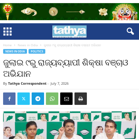
Home
News in Odia
ଜୁଲାଇ ୯ରୁ ରାଜ୍ୟବ୍ୟାପୀ ଶିକ୍ଷା ବଞ୍ଚାଓ ଅଭିଯାନ
NEWS IN ODIA
POLITICS
ଜୁଲାଇ ୯ରୁ ରାଜ୍ୟବ୍ୟାପୀ ଶିକ୍ଷା ବଞ୍ଚାଓ
ଅଭିଯାନ
By
Tathya Correspondent
-
July 7, 2026