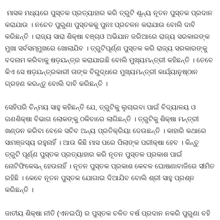
ମାସକ ମଧ୍ୟରେ ପୁସ୍ତକ ପ୍ରତ୍ୟାହାର କରି ତ୍ରୁଟି ଶୂନ୍ୟ ନୂତନ ପୁସ୍ତକ ପ୍ରଦାନ
କରାଯାଉ । ନଚେତ ପୁରୁଣା ପୁସ୍ତକକୁ ପୁନଃ ପ୍ରଚଳନ କରାଯାଉ ବୋଲି ଦାବି
କରିଛନ୍ତି । ରାଜ୍ୟ ସାରା ଶିକ୍ଷା ବଞ୍ଚାଓ ଅଭିଯାନ ଜରିଆରେ ରାଜ୍ୟ ସରକାରଙ୍କ
ମୁଖା ସର୍ବସମ୍ମୁଖରେ ଖୋଲାଯିବ । ତ୍ରୁଟିପୂର୍ଣ୍ଣ ପୁସ୍ତକ କରି ରାଜ୍ୟ ସରକାରଙ୍କୁ
ବଦନାମ କରିବାକୁ ଷଡ଼ଯନ୍ତ୍ର କରାଯାଇଛି ବୋଲି ମୁଖ୍ୟମନ୍ତ୍ରୀ କହିଛନ୍ତି । ତେବେ
କିଏ ସେ ଷଡ଼ଯନ୍ତ୍ରକାରୀ ତାଙ୍କ ବିରୁଦ୍ଧରେ ମୁଖ୍ୟମନ୍ତ୍ରୀ କାର୍ଯ୍ୟାନୁଷ୍ଠାନ
ଗ୍ରହଣ କରନ୍ତୁ ବୋଲି ଦାବି କରିଛନ୍ତି ।
ସେହିପରି ଚିନ୍ମୟ ସାହୁ କହିଛନ୍ତି ଯେ, ତ୍ରୁଟିକୁ ଲୁଚାଇବା ପାଇଁ ବିଦ୍ୟାଳୟ ଓ
ଗଣଶିକ୍ଷା ବିଭାଗ ଲୋକଙ୍କୁ ଠକିବାରେ ଲାଗିଛନ୍ତି । ତ୍ରୁଟିକୁ ଶିକ୍ଷା ମନ୍ତ୍ରୀ
ଖଣ୍ଡନ କରିବା ବେଳେ ସଚିବ ଅନ୍ୟ ପ୍ରତିକ୍ରିୟା ଦେଉଛନ୍ତି । କାହାରି କଥାରେ
ସାମଞ୍ଜସ୍ୟ ରହୁନାହିଁ । ଆଉ କିଛି ମାସ ପରେ ପିଲାଙ୍କ ପରୀକ୍ଷା ହେବ । କିନ୍ତୁ
ତ୍ରୁଟି ପୂର୍ଣ୍ଣ ପୁସ୍ତକ ପ୍ରତ୍ୟାହାର କରି ନୂତନ ପୁସ୍ତକ ପ୍ରକାଶ ପାଇଁ
ନୋଟିଫିକେସନ୍ ହେଉନାହିଁ । ନୂତନ ପୁସ୍ତକ ପ୍ରକାଶ କେବଳ ଘୋଷଣାବାଜିରେ ସୀମିତ
ରହିଛି । କେବେ ନୂତନ ପୁସ୍ତକ ଯୋଗାଇ ଦିଆଯିବ ବୋଲି ଶ୍ରୀ ସାହୁ ପ୍ରଶ୍ନ
କରିଛନ୍ତି ।
ଜାତୀୟ ଶିକ୍ଷା ନୀତି (ଏନଇପି) ର ପୁସ୍ତକ ଚଳିତ ବର୍ଷ ପ୍ରଦାନ ନକରି ପୁରୁଣା ବହି