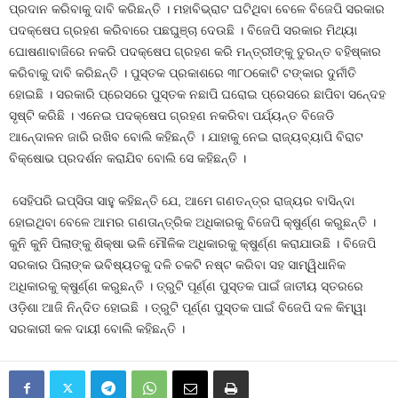
ପ୍ରଦାନ କରିବାକୁ ଦାବି କରିଛନ୍ତି । ମହାବିଭ୍ରାଟ ଘଟିଥିବା ବେଳେ ବିଜେପି ସରକାର
ପଦକ୍ଷେପ ଗ୍ରହଣ କରିବାରେ ପଛଘୁଞ୍ଚା ଦେଉଛି । ବିଜେପି ସରକାର ମିଥ୍ୟା
ଘୋଷଣାବାଜିରେ ନକରି ପଦକ୍ଷେପ ଗ୍ରହଣ କରି ମନ୍ତ୍ରୀଙ୍କୁ ତୁରନ୍ତ ବହିଷ୍କାର
କରିବାକୁ ଦାବି କରିଛନ୍ତି । ପୁସ୍ତକ ପ୍ରକାଶରେ ୩୮୦କୋଟି ଟଙ୍କାର ଦୁର୍ନୀତି
ହୋଇଛି । ସରକାରି ପ୍ରେସରେ ପୁସ୍ତକ ନଛାପି ଘରୋଇ ପ୍ରେସରେ ଛାପିବା ସନେ୍ଦହ
ସୃଷ୍ଟି କରିଛି । ଏନେଇ ପଦକ୍ଷେପ ଗ୍ରହଣ ନକରିବା ପର୍ଯ୍ୟନ୍ତ ବିଜେଡି
ଆନେ୍ଦାଳନ ଜାରି ରଖିବ ବୋଲି କହିଛନ୍ତି । ଯାହାକୁ ନେଇ ରାଜ୍ୟବ୍ୟାପି ବିରାଟ
ବିକ୍ଷୋଭ ପ୍ରଦର୍ଶନ କରାଯିବ ବୋଲି ସେ କହିଛନ୍ତି ।
ସେହିପରି ଇପ୍ସିତା ସାହୁ କହିଛନ୍ତି ଯେ, ଆମେ ଗଣତନ୍ତ୍ର ରାଜ୍ୟର ବାସିନ୍ଦା
ହୋଇଥିବା ବେଳେ ଆମର ଗଣତାନ୍ତ୍ରିକ ଅଧିକାରକୁ ବିଜେପି କ୍ଷୁର୍ଣ୍ଣ କରୁଛନ୍ତି ।
କୁନି କୁନି ପିଲାଙ୍କୁ ଶିକ୍ଷା ଭଳି ମୌଳିକ ଅଧିକାରକୁ କ୍ଷୁର୍ଣ୍ଣ କରାଯାଉଛି । ବିଜେପି
ସରକାର ପିଲାଙ୍କ ଭବିଷ୍ୟତକୁ ଦଳି ଚକଟି ନଷ୍ଟ କରିବା ସହ ସାମ୍ୱିଧାନିକ
ଅଧିକାରକୁ କ୍ଷୁର୍ଣ୍ଣ କରୁଛନ୍ତି । ତ୍ରୁଟି ପୂର୍ଣ୍ଣ ପୁସ୍ତକ ପାଇଁ ଜାତୀୟ ସ୍ତରରେ
ଓଡ଼ିଶା ଆଜି ନିନ୍ଦିତ ହୋଇଛି । ତ୍ରୁଟି ପୂର୍ଣ୍ଣ ପୁସ୍ତକ ପାଇଁ ବିଜେପି ଦଳ କିମ୍ୱା
ସରକାରୀ କଳ ଦାୟୀ ବୋଲି କହିଛନ୍ତି ।