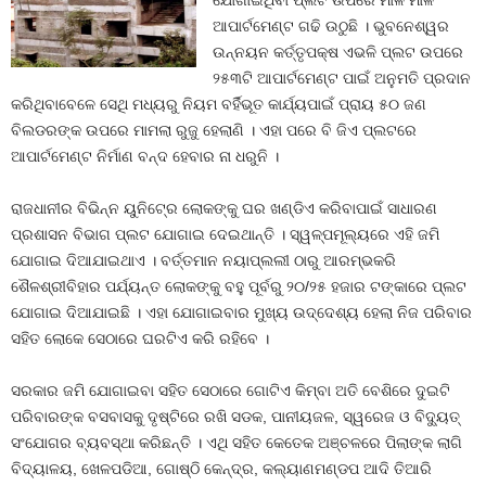
ଯୋଗାଇଥିବା ପ୍ଲଟ ଉପରେ ମାଳ ମାଳ
ଆପାର୍ଟମେଣ୍ଟ ଗଢି ଉଠୁଛି । ଭୁବନେଶ୍ୱର
ଉନ୍ନୟନ କର୍ତ୍ତୃପକ୍ଷ ଏଭଳି ପ୍ଲଟ ଉପରେ
୨୫୩ଟି ଆପାର୍ଟମେଣ୍ଟ ପାଇଁ ଅନୁମତି ପ୍ରଦାନ
କରିଥିବାବେଳେ ସେଥି ମଧ୍ୟରୁ ନିୟମ ବର୍ହିଭୂତ କାର୍ଯ୍ୟପାଇଁ ପ୍ରାୟ ୫୦ ଜଣ
ବିଲଡରଙ୍କ ଉପରେ ମାମଲା ରୁଜୁ ହେଲାଣି । ଏହା ପରେ ବି ଜିଏ ପ୍ଲଟରେ
ଆପାର୍ଟମେଣ୍ଟ ନିର୍ମାଣ ବନ୍ଦ ହେବାର ନା ଧରୁନି ।
ରାଜଧାନୀର ବିଭିନ୍ନ ୟୁନିଟ୍‍ରେ ଲୋକଙ୍କୁ ଘର ଖଣ୍ଡିଏ କରିବାପାଇଁ ସାଧାରଣ
ପ୍ରଶାସନ ବିଭାଗ ପ୍ଲଟ ଯୋଗାଇ ଦେଇଥାନ୍ତି । ସ୍ୱଳ୍ପମୂଲ୍ୟରେ ଏହି ଜମି
ଯୋଗାଇ ଦିଆଯାଇଥାଏ । ବର୍ତ୍ତମାନ ନୟାପ୍ଲଲୀ ଠାରୁ ଆରମ୍ଭକରି
ଶୈଳଶ୍ରୀବିହାର ପର୍ଯ୍ୟନ୍ତ ଲୋକଙ୍କୁ ବହୁ ପୂର୍ବରୁ ୨୦/୨୫ ହଜାର ଟଙ୍କାରେ ପ୍ଲଟ
ଯୋଗାଇ ଦିଆଯାଇଛି । ଏହା ଯୋଗାଇବାର ମୁଖ୍ୟ ଉଦ୍ଦେଶ୍ୟ ହେଲା ନିଜ ପରିବାର
ସହିତ ଲୋକେ ସେଠାରେ ଘରଟିଏ କରି ରହିବେ ।
ସରକାର ଜମି ଯୋଗାଇବା ସହିତ ସେଠାରେ ଗୋଟିଏ କିମ୍ବା ଅତି ବେଶିରେ ଦୁଇଟି
ପରିବାରଙ୍କ ବସବାସକୁ ଦୃଷ୍ଟିରେ ରଖି ସଡକ, ପାନୀୟଜଳ, ସ୍ୱରେଜ ଓ ବିଦ୍ୟୁତ୍‍
ସଂଯୋଗର ବ୍ୟବସ୍ଥା କରିଛନ୍ତି । ଏଥି ସହିତ କେତେକ ଅଞ୍ଚଳରେ ପିଲାଙ୍କ ଲାଗି
ବିଦ୍ୟାଳୟ, ଖେଳପଡିଆ, ଗୋଷ୍ଠି କେନ୍ଦ୍ର, କଲ୍ୟାଣମଣ୍ଡପ ଆଦି ତିଆରି