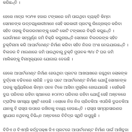
କରିଛନ୍ତି ।
ହେଲେ ମାତ୍ର ୨୦/୨୫ ହଜାର ଟଙ୍କାରେ ଜମି ପାଇଥିବା ବ୍ୟକ୍ତି କିମ୍ବା
ସେମାନଙ୍କ ଉତ୍ତରାଧିକାରୀମାନେ ସେହି ସରକାରୀ ପ୍ଲଟକୁ ଲିଜ୍‍ହୋଲ୍ଡ କରିବା
ସହିତ ତାହାକୁ ବିଲଡରମାନଙ୍କୁ କୋଟି କୋଟି ଟଙ୍କାରେ ବିକ୍ରି କରୁଛନ୍ତି ।
ଯେଉଁମାନେ ସମ୍ପୂର୍ଣ୍ଣ ଜମି ବିକ୍ରି କରୁନାହାନ୍ତି ସେମାନେ ବିଲଡରଙ୍କ ସହିତ
ଚୁକ୍ତିନାମା କରି ଆପାର୍ଟମେଣ୍ଟ ନିର୍ମାଣ କରିବା ସହିତ ନିଜର ଅଂଶ ନେଇଯାଉଛନ୍ତି ।
ବିଲଡର ବି ମାଗଣାରେ ଜମି ପାଉଥିବାରୁ ଚୁକ୍ତି ମୁତାବକ ୩/୪ ଟି ଘର ଜମି
ମାଲିକଙ୍କୁ ବିନାମୂଲ୍ୟରେ ଯୋଗାଇ ଦେଉଛି ।
ହେଲେ ଆପାର୍ଟମେଣ୍ଟ ନିର୍ମାଣ ହେଉଥିବା ପ୍ଲଟର ଆଖପାଖରେ ରହୁଥିବା ଲୋକଙ୍କ
ଦୁର୍ଦ୍ଦଶା ବଢିବାରେ ଲାଗିଛି । ଦୁଇ ପଟେ ଆପାର୍ଟମେଣ୍ଟ ନିର୍ମାଣ ଯୋଗୁଁ ସେମାନଙ୍କ
ଘରକୁ ସୂର୍ଯ୍ୟକିରଣ କିମ୍ବା ପବନ ଟିକେ ଆସିବା ମୁସ୍କିଲ ହୋଇଯାଉଛି । ସେହିଭଳି
ଦୁଇ ପରିବାର ରହିବା ସ୍ଥାନରେ ୫୦/୬୦ ପରିବାର ରହିବା ଯୋଗୁଁ ସେହି ଅଞ୍ଚଳରେ
ଟ୍ରାଫିକ ସମସ୍ୟା ସୃଷ୍ଟି ହେଉଛି । ଲୋକେ ନିଜ ନିଜ ଚାରିଚକିଆ ଏପରିକି ଦୁଇଚକିଆ
ଯାନକୁ ବି ରାସ୍ତା ଉପରେ ରଖିବାକୁ ବାଧ୍ୟ ହେଉଛନ୍ତି । ରାସ୍ତା ସମ୍ପ୍ରସାରଣର
ସୁଯୋଗ ନଥିବାରୁ ବିଭିନ୍ନ ଅଞ୍ଚଳରେ ବିଚିତ୍ର ସ୍ଥିତି ଉପୁଜୁଛି ।
ବିଡିଏ ଓ ବିଏମ୍‍ସି କର୍ତ୍ତୃପକ୍ଷ ଜିଏ ପ୍ଲଟରେ ଆପାର୍ଟମେଣ୍ଟ ନିର୍ମାଣ ପାଇଁ ଆଖିବୁଜା