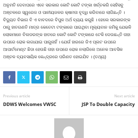
ଅନୁମତି ଦେବାପରେ ଏବେ ସରକାର କୋଟି କୋଟି ଟଙ୍କା ଖର୍ଚ୍ଚକରି ସେହିସବୁ
ଅଞ୍ଚଳରେ ସ୍ୱରେଜ ଓ ପାନୀୟଜଳର କ୍ଷମତା ବୃଦ୍ଧି କରିବାରେ ଲାଗିଛନ୍ତି ।
ବିଦ୍ୟୁତ ବିଭାଗ ବି ଏ ବାବଦରେ ବିପୁଳ ଅର୍ଥ ବ୍ୟୟ କରୁଛି । ହେଲେ ସରକାରଙ୍କ
ଠାରୁ ହାତଗଣତି ମାତ୍ର କେତେଟା ଟଙ୍କାରେ ପାଇଥିବା ମୂଲ୍ୟବାନ ଜମିକୁ ଯେଭଳି
ଲୋକମାନେ ବିଲଡରଙ୍କ ହାତରେ କୋଟି କୋଟି ଟଙ୍କାରେ ଟେକି ଦେଉଛନ୍ତି ତାହା
ଉପରେ ରୋକ ଲଗାଯାଇ ପାରୁନାହିଁ । ଯେଉଁ ହାରରେ ଜିଏ ପ୍ଲଟ ଉପରେ
ଆପାର୍ଟମେଣ୍ଟ ଛିଡା ହେଉଛି ତାହା ଉପରେ ରୋକ ନଲାଗିଲେ ଅନେକ ଆବସିକ
ଅଞ୍ଚଳ ବ୍ୟବସାୟିକ କେନ୍ଦ୍ରରେ ପରିଣତ ହୋଇଯିବ । (ତଥ୍ୟ)
Previous article
Next article
DDWS Welcomes VWSC
JSP To Double Capacity