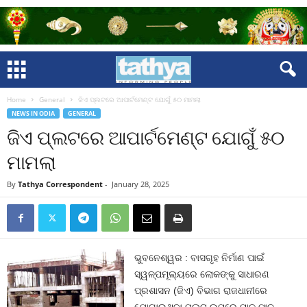
Home
General
ଜିଏ ପ୍ଲଟରେ ଆପାର୍ଟମେଣ୍ଟ ଯୋଗୁଁ ୫୦ ମାମଲା
NEWS IN ODIA
GENERAL
ଜିଏ ପ୍ଲଟରେ ଆପାର୍ଟମେଣ୍ଟ ଯୋଗୁଁ ୫୦
ମାମଲା
By
Tathya Correspondent
-
January 28, 2025
ଭୁବନେଶ୍ୱର : ବାସଗୃହ ନିର୍ମାଣ ପାଇଁ
ସ୍ୱଳ୍ପମୂଲ୍ୟରେ ଲୋକଙ୍କୁ ସାଧାରଣ
ପ୍ରଶାସନ (ଜିଏ) ବିଭାଗ ରାଜଧାନୀରେ