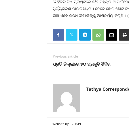
ସେହିଭଳି ଜିଏ ପ୍ଲଷ୍ଟରେ ୫/୭ ମହଲାର ଆପାର୍ଟ
ସୂର୍ଯ୍ୟକିରଣ ପାଉନାହାନ୍ତି । ତେବେ ଛୋଟ ଛୋଟ ଜି
ତାହା ଏବେ ରାଜଧାନୀବାସୀଙ୍କୁ ଆଶ୍ଚର୍ଯ୍ୟ କରୁଛି । 
Previous article
ପ୍ରତି ଜିଲ୍ଲାରେ ୫୦ ପ୍ରକୃତି ଶିବିର
Tathya Correspond
Website by
CITSPL