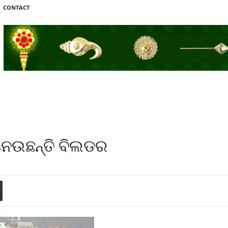
CONTACT
ନେଉଛନ୍ତି ବିଲଡର