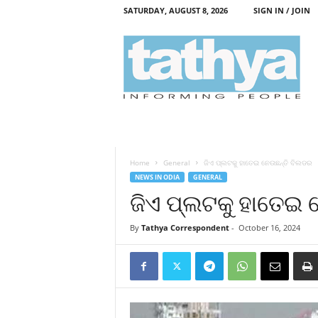
SATURDAY, AUGUST 8, 2026
SIGN IN / JOIN
T
a
t
h
y
a
Home
General
ଜିଏ ପ୍ଲଟକୁ ହାତେଇ ନେଉଛନ୍ତି ବିଲଡର
NEWS IN ODIA
GENERAL
ଜିଏ ପ୍ଲଟକୁ ହାତେଇ 
By
Tathya Correspondent
-
October 16, 2024