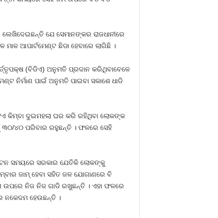
ି ଲେଖିଦେଇଛନ୍ତି ଯେ ସେମାନଙ୍କର ରାଜଧାନୀରେ
ମାଳ ଆପାର୍ଟମେଣ୍ଟ ଛିଡା ହେବାରେ ଲାଗିଛି ।
୍ତ୍ତୃପକ୍ଷ (ବିଡିଏ) ଅନୁମତି ପ୍ରଦାନ କରିଥିବାବେଳେ
ଣ୍ଟ ନିର୍ମାଣ ପାଇଁ ଅନୁମତି ପାଇବା ସକାଶେ ଧାଡି
ଟିଏ କିମ୍ବା ଦୁଇମହଲା ଘର କରି ରହିଥିବା ଲୋକଙ୍କ
ୁଁ ୩୦/୪୦ ପରିବାର ରହୁଛନ୍ତି । ଫଳରେ ସେହି
ବଣ୍ଟନ ସମୟରେ ସରକାର ଯେତିକି ଲୋକଙ୍କୁ
ରମ୍ବାର ଜାମ୍‍ ହେବା ସହିତ ଜଳ ଯୋଗାଣରେ ବି
ା ଉପରେ ନିଜ ନିଜ ଗାଡି ରଖୁଛନ୍ତି । ଏହା ଫଳରେ
େ ନକେଦମ ହେଉଛନ୍ତି ।