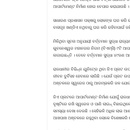
ଆପାର୍ଟମେଣ୍ଟ ନିର୍ମାଣ ହୋଇ ବେପାର କରାଯାଉଛି ।
ସାଧାରଣ ପ୍ରଶାସନ ପକ୍ଷରୁ ଲୋକଙ୍କ ଘର କରି ର
ବାସଗୃହ ଖଣ୍ଡିଏ ନଥିବାରୁ ଘର କରି ରହିବାପାଇଁ 
ମିଳିଥିବା ସୂଚନା ଅନୁଯାୟୀ ବର୍ତ୍ତମାନ ସୁଦ୍ଧା ର
ଭୁବନେଶ୍ୱର ମହାନଗର ନିଗମ (ବିଏମ୍‍ସି) ୯ଟି ଆପାର
ଲଗାଇଛନ୍ତି । ତେବେ ବର୍ତ୍ତମାନ ସୁଦ୍ଧା ୪୯ଜଣ ଆପ
ରାଜଧାନୀର ବିଭିନ୍ନ ୟୁନିଟ୍‍ରେ ଥିବା ଜିଏ ପ୍ଲଟ
ଜୀବନ ଦୁର୍ବିସହ ହେବାରେ ଲାଗିଛି । ଯେଉଁ ପ୍ଲଟ ଉ
ଅଞ୍ଚଳରେ ସ୍ୱରେଜ ଠାରୁ ଆରମ୍ଭକରି ଜଳ ଯୋଗାଣ ଓ 
ଜିଏ ପ୍ଲଟରେ ଆପାର୍ଟମେଣ୍ଟ ନିର୍ମାଣ ଯୋଗୁଁ ର
ଦୃଷ୍ଟିରେ ରଖି ସ୍ୱରେଜ ଓ ପାଣି ଲାଇନ୍‍ ବିଛାଇଥ
ସମସ୍ୟା ଦେଖା ଦେଉଛି । ସେହିଭଳି ଅଧିକ ଲାଭ ଆଶା
ଆଖପାଖ ଅଞ୍ଚଳରେ ରହୁଥିବା ଲୋକେ ବିଶେଷକରି ଯେ