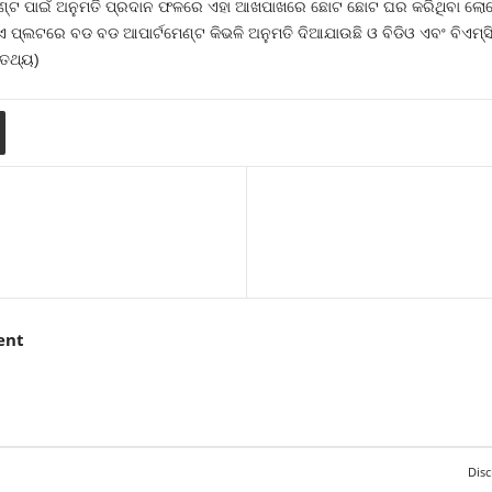
ମେଣ୍ଟ ପାଇଁ ଅନୁମତି ପ୍ରଦାନ ଫଳରେ ଏହା ଆଖପାଖରେ ଛୋଟ ଛୋଟ ଘର କରିଥିବା ଲୋ
ଏ ପ୍ଲଟରେ ବଡ ବଡ ଆପାର୍ଟମେଣ୍ଟ କିଭଳି ଅନୁମତି ଦିଆଯାଉଛି ଓ ବିଡିଓ ଏବଂ ବିଏମ୍‍ସି ଭ
(ତଥ୍ୟ)
ent
Disc