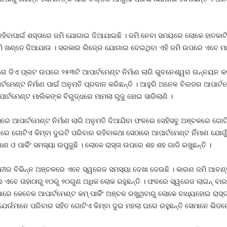
ହିବାପାଇଁ ଶସ୍ତାରେ ଜମି ଯୋଗାଇ ଦିଆଯାଇଛି । ଜମି ନେବା ସମୟରେ ଲୋକେ ହାତକାଟ
ଜମି ଖଣ୍ଡେ ଦିଆଯାଉ । ସରକାର ଲିଜ୍‍ରେ ଯୋଗାଇ ଦେଇଥିବା ଏହି ଜମି ଉପରେ ଏବେ ମାଳ 
ାଜ୍ୟରେ ଜିଏ ପ୍ଲଟ ଉପରେ ୨୫୩ଟି ଆପାର୍ଟମେଣ୍ଟ ନିର୍ମାଣ ଲାଗି ଭୁବନେଶ୍ୱର ଉନ୍ନୟନ କର
୍ଟମେଣ୍ଟ ନିର୍ମାଣ ପାଇଁ ଅନୁମତି ପ୍ରଦାନ କରିଛନ୍ତି । ଆହୁରି ଅନେକ ବିଲଡର ଆପାର୍ଟମେ
ାର୍ଟମେଣ୍ଟ ମାଲିକଙ୍କ ବିରୁଦ୍ଧରେ ମାମଲା ରୁଜୁ ହୋଇ ସାରିଲାଣି ।
 ଉପରେ ଆପାର୍ଟମେଣ୍ଟ ନିର୍ମାଣ ଲାଗି ଅନୁମତି ଦିଆଯିବା ଫଳରେ ସେହିସବୁ ଅଞ୍ଚଳରେ ଗୋ
ପରେ ଗୋଟିଏ କିମ୍ବା ଦୁଇଟି ପରିବାର ରହିବାକଥା ସେଠାରେ ଆପାର୍ଟମେଣ୍ଟ ର୍ନିମାଣ ଯୋଗ
ପାର୍କିଂ ସମସ୍ୟା ଉପୁଜୁଛି । ଲୋକେ ରାସ୍ତା ଉପରେ ଶହ ଶହ ଗାଡି ରଖୁଛନ୍ତି ।
ାଜଧାନୀର ବିଭିନ୍ନ ଅଞ୍ଚଳରେ ଏବେ ସ୍ୱରେଜ ସମସ୍ୟା ଦେଖା ଦେଉଛି । କାରଣ ଜମି ଆ
ିଲେ ଏବେ ତାହାଠାରୁ ୧୦ରୁ ୨୦ଗୁଣ ଅଧିକ ଲୋକ ରହୁଛନ୍ତି । ଫଳରେ ସ୍ୱରେଜ ଲାଇନ୍‍ ବା
ରେ କେତେକ ଆପାର୍ଟମେଣ୍ଟ କମ୍‍ ପାର୍କିଂ ଅଞ୍ଚଳ ରଖୁଥିବାରୁ ଲୋକେ ବାଧ୍ୟହୋଇ ରାସ୍ତ
ଉଁମାନେ ପରିବାର ସହିତ ଗୋଟିଏ କିମ୍ବା ଦୁଇ ମହଲା ଘରେ ରହୁଛନ୍ତି ସେମାନେ ଭିଡର