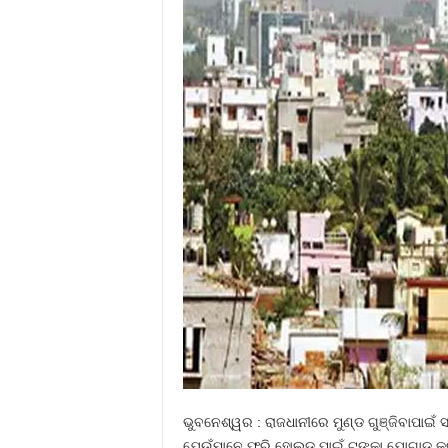
ଭୁବନେଶ୍ୱର : ରାଜଧାନୀରେ ମୁଣ୍ଡ ଗୁଞ୍ଜିବାପାଇଁ
ଯେଉଁମାନେ ଫ୍ରି ହୋଲ୍ଡ ପାଇଁ ଟଙ୍କା ଯୋଗାଡ କ