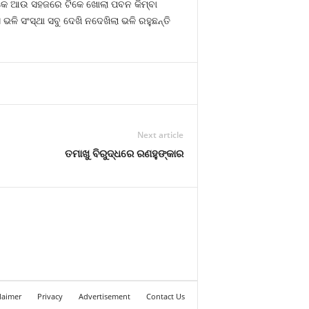
କେ ଆଉ ସହଜରେ ଟିକେ ଖୋଲା ପବନ କିମ୍ବା
ଳି ସଂସ୍ଥା ସବୁ ଦେଖି ନଦେଖିଲା ଭଳି ରହୁଛନ୍ତି
Next article
ତମାଖୁ ବିରୁଦ୍ଧରେ ରଣହୁଙ୍କାର
laimer
Privacy
Advertisement
Contact Us