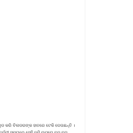
ୋଲ୍ଡ କରି ବିଲଡରଙ୍କ ହାତରେ ଟେକି ଦେଉଛନ୍ତି ।
ରବର୍ତ୍ତୀ ସମୟରେ ସେହି ଜମି ଉପରେ ବଡ ବଡ