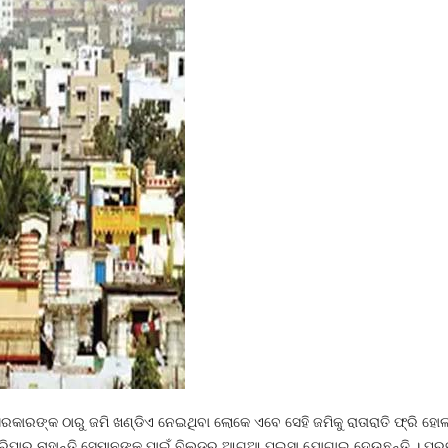
 ସରକାରଙ୍କ ଠାରୁ ଜମି ଖଣ୍ଡିଏ ନେଇଥିବା ଲୋକେ ଏବେ ସେହି ଜମିକୁ ରାତାରାତି ଫ୍ରି ହ
ରିପାରୁ ନାହାନ୍ତି ସେମାନଙ୍କ ପାଇଁ ବିଲ୍ଡର ଆଗୁଆ ପଇସା ଯୋଗାଇ ଦେଉଛନ୍ତି । ପ