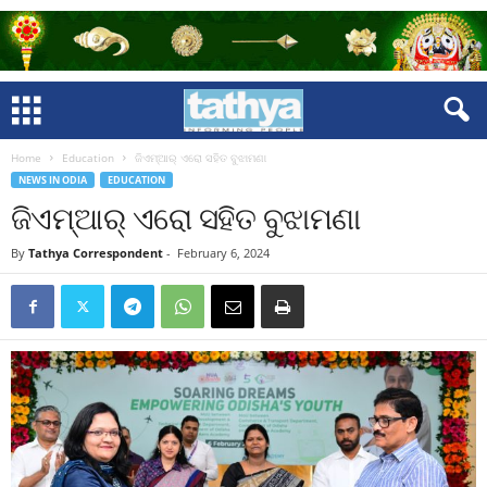
Home
Education
ଜିଏମ୍‌ଆର୍‌ ଏରୋ ସହିତ ବୁଝାମଣା
NEWS IN ODIA
EDUCATION
ଜିଏମ୍‌ଆର୍‌ ଏରୋ ସହିତ ବୁଝାମଣା
By
Tathya Correspondent
-
February 6, 2024