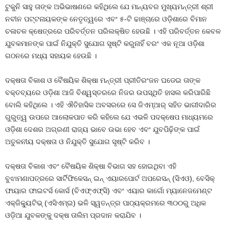
ଟୁକୁନି ସାହୁ ତାଙ୍କ ଅଭିଭାଷଣରେ କହିଥିଲେ ଯେ ମାନ୍ୟବର ମୁଖ୍ୟମନ୍ତ୍ରୀ ଶ୍ରୀ
ନବୀନ ପଟ୍ଟନାୟକଙ୍କ ନେତୃତ୍ୱରେ ଏବଂ ୫-ଟି ଢାଞ୍ଚାରେ ଓଡ଼ିଶାରେ ବିମାନ
ଚଳାଚଳ କ୍ଷେତ୍ରରେ ପରିବର୍ତ୍ତନ ପରିଲକ୍ଷିତ ହେଉଛି । ଏହି ପରିବର୍ତ୍ତନ କେବଳ
ଯୁବକମାନଙ୍କ ପାଇଁ ନିଯୁକ୍ତି ସୁଯୋଗ ସୃଷ୍ଟି କରୁନାହିଁ ବରଂ ଏକ ନୂଆ ଓଡ଼ିଶା
ଗଠନରେ ମଧ୍ୟ ସହାୟକ ହେଉଛି ।
ଦକ୍ଷତା ବିକାଶ ଓ ବୈଷୟିକ ଶିକ୍ଷା ମନ୍ତ୍ରୀ ପ୍ରୀତିରଂଜନ ଘଡେଇ ତାଙ୍କ
ବକ୍ତବ୍ୟରେ ଓଡ଼ିଶା ଆଜି ବିଶ୍ୱସ୍ତରରେ ନିଜର ଉପସ୍ଥିତି ହାସଲ କରିପାରିଛି
ବୋଲି କହିଥିଲେ । ଏହି ଐତିହାସିକ ଅବସରରେ ସେ ଜିଏମ୍‌ଆର୍‌ ସହିତ ଭାଗୀଦାରିର
ଗୁରୁତ୍ୱ ଉପରେ ଆଲୋକପାତ କରି କହିଲେ ଯେ ଏଭଳି ପଦକ୍ଷେପ ମାଧ୍ୟମରେ
ଓଡ଼ିଶା ଦେଶର ଅଗ୍ରଣୀ ରାଜ୍ୟ ଭାବେ ଉଭା ହେବ ଏବଂ ଯୁବପିଢ଼ିଙ୍କ ପାଇଁ
ଅତୁଳନୀୟ ଦକ୍ଷତା ଓ ନିଯୁକ୍ତି ସୁଯୋଗ ସୃଷ୍ଟି କରିବ ।
ଦକ୍ଷତା ବିକାଶ ଏବଂ ବୈଷୟିକ ଶିକ୍ଷା ବିଭାଗ ସହ ହୋଇଥିବା ଏହି
ବୁଝାମଣାପତ୍ରରେ ସାର୍ଟିଫିକେସନ୍‌ ଇନ୍‌ ଏୟାରପୋର୍ଟ ଅପରେସନ୍‌ (ସିଏଓ), ବେସିକ୍‌
ଫାୟାର ଫାଇଟର୍ସ କୋର୍ସ (ବିଏଫ୍‌ଏଫ୍‌ସି) ଏବଂ ଏୟାର କାର୍ଗୋ ମ୍ୟାନେଜମେଣ୍ଟ
ଏକ୍‌ଜିକ୍ୟୁଟିଭ୍‌ (ଏସିଏମ୍‌ଇ) ଭଳି ସ୍ୱତନ୍ତ୍ର ପାଠ୍ୟକ୍ରମରେ ୩୦୦ରୁ ଅଧିକ
ଓଡ଼ିଆ ଯୁବକଙ୍କୁ ଦକ୍ଷ ତାଲିମ ପ୍ରଦାନ କରାଯିବ ।