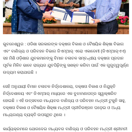
ଭୁବନେଶ୍ୱର : ଓଡିଶା ସରକାରଙ୍କ ଦକ୍ଷତା ବିକାଶ ଓ ବୈଷୟିକ ଶିକ୍ଷା ବିଭାଗ
ଏବଂ ବାଣିଜ୍ୟ ଓ ପରିବହନ ବିଭାଗ ଜିଏମ୍‌ଆର୍‌ ଏରୋ ଏକାଡେମୀ (ଜିଏମ୍‌ଆର୍‌ଏଏ)
ସହ ମିଶି ଓଡ଼ିଶାର ଯୁବକମାନଙ୍କୁ ବିମାନ ଚଳାଚଳ ସମ୍ବନ୍ଧୀୟ ଦକ୍ଷତା ପ୍ରଦାନ
ପୂର୍ବକ ମିଳିତ ଭାବେ ରାଜ୍ୟର ଯୁବପିଢ଼ିଙ୍କୁ ସଶକ୍ତ କରିବା ପାଇଁ ଏକ ଗୁରୁତ୍ୱପୂର୍ଣ୍ଣ
ଉଦ୍ୟମ କରାଯାଇଛି ।
ସେହି ଅନୁଯାୟୀ ବିମାନ ଚଳାଚଳ ନିର୍ଦ୍ଦେଶାଳୟ, ଦକ୍ଷତା ବିକାଶ ଓ ନିଯୁକ୍ତି
ନିର୍ଦ୍ଦେଶାଳୟ ଏବଂ ଜିଏମ୍‌ଆର୍‌ ମଧ୍ୟରେ ଏକ ବୁଝାମଣାପତ୍ର ସ୍ୱାକ୍ଷରିତ
ହୋଇଛି । ଏହି ଉତ୍ସବରେ ମାନ୍ୟବର ବାଣିଜ୍ୟ ଓ ପରିବହନ ମନ୍ତ୍ରୀ ଟୁକୁନି ସାହୁ,
ଦକ୍ଷତା ବିକାଶ ଓ ବୈଷୟିକ ଶିକ୍ଷା ମନ୍ତ୍ରୀ ପ୍ରୀତିରଞ୍ଜନ ଘଡ଼େଇ ଓ ଅନ୍ୟ
ମାନ୍ୟଗଣ୍ୟ ବ୍ୟକ୍ତି ଉପସ୍ଥିତ ଥିଲେ ।
କାର୍ଯ୍ୟକ୍ରମରେ ଯୋଗଦେଇ ମାନ୍ୟବର ବାଣିଜ୍ୟ ଓ ପରିବହନ ମନ୍ତ୍ରୀ ଶ୍ରୀମତୀ