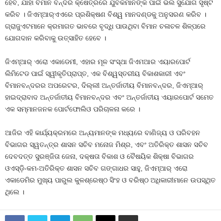
ହେବ, ଯାହା ବିମାନ ବନ୍ଦର କ୍ଷେତ୍ରରେ ଯୁବକମାନଙ୍କ ପାଇଁ ଭଲ ସୁଯୋଗ ସୃଷ୍ଟି
କରିବ । ଜିଏମ୍‌ଆର୍‌ଏଏରେ ପ୍ରଶିକ୍ଷଣ ବିଶ୍ୱ ମାନଦଣ୍ଡକୁ ଅନୁସରଣ କରିବ ।
ଗ୍ରାଜୁଏଟମାନେ କ୍ରମାଗତ ଭାବରେ ବୃଦ୍ଧି ପାଉଥିବା ବିମାନ ଚଳାଚଳ ଶିଳ୍ପରେ
ଯୋଗଦାନ କରିବାକୁ ଉତ୍ସାହିତ ହେବେ ।
ଜିଏମ୍‌ଆର୍‌ ଏରୋ ଏକାଡେମୀ, ଏହାର ମୂଳ ସଂସ୍ଥା ଜିଏମଆର ଏୟାରପୋର୍ଟ
ଲିମିଟେଡ ପାଇଁ ସ୍ୱୀକୃତିପ୍ରାପ୍ତ, ଏକ ବିଶ୍ୱସ୍ତରୀୟ ବିକାଶକାରୀ ଏବଂ
ବିମାନବନ୍ଦରର ଅପରେଟର, ଦିଲ୍ଲୀ ଅନ୍ତର୍ଜାତୀୟ ବିମାନବନ୍ଦର, ଜିଏମ୍‌ଆର୍‌
ହାଇଦ୍ରାବାଦ ଅନ୍ତର୍ଜାତୀୟ ବିମାନବନ୍ଦର ଏବଂ ଅନ୍ତର୍ଜାତୀୟ ଏୟାରପୋର୍ଟ ସମେତ
ଏକ ସମ୍ମାନଜନକ ପୋର୍ଟଫୋଲିଓ ପରିଚାଳନା କରେ ।
ଆଜିର ଏହି କାର୍ଯ୍ୟକ୍ରମରେ ଅନ୍ୟମାନଙ୍କ ମଧ୍ୟରେ ବାଣିଜ୍ୟ ଓ ପରିବହନ
ବିଭାଗର ସ୍ୱତନ୍ତ୍ର ଶାସନ ସଚିବ ମନୋଜ ମିଶ୍ର, ଏବଂ ଅତିରିକ୍ତ ଶାସନ ସଚିବ
ଦେବଦତ୍ତ ସୁରଞ୍ଜିତା ଜେନା, ଦକ୍ଷତା ବିକାଶ ଓ ବୈଷୟିକ ଶିକ୍ଷା ବିଭାଗର
ଓଏସ୍‌ଡ଼ି-କମ-ଅତିରିକ୍ତ ଶାସନ ସଚିବ ଗଙ୍ଗାଧର ସାହୁ, ଜିଏମ୍‌ଆର୍‌ ଏରୋ
ଏକାଡେମିର ମୁଖ୍ୟ ପାରୁଲ କୁଳଶ୍ରେଷ୍ଠ ସିଂହ ଓ ବରିଷ୍ଠ ଅଧିକାରୀମାନେ ଉପସ୍ଥିତ
ଥିଲେ ।