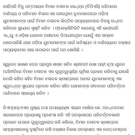
ସେହିପରି ବିଜୁ ପଟ୍ଟନାୟକ ବିମାନ ଚଳାଚଳ କେନ୍ଦ୍ର (ବିପିଏସି) ଜରିଆରେ
ବାଣିଜ୍ୟ ଓ ପରିବହନ ବିଭାଗ ସହ ହୋଇଥିବା ବୁଝାମଣାପତ୍ର ଓଡ଼ିଆ
ଯୁବକମାନଙ୍କ ପାଇଁ ବିମାନ ଚଳାଚଳ ଭିତ୍ତିକ ପାଠ୍ୟକ୍ରମରେ ନିଜକୁ ଉନ୍ନତ
କରିବାର ସୁଯୋଗ ସୃଷ୍ଟି କରିବ । ଫ୍ଲେକ୍ସିବିଲିଟି କାରଣରୁ ଏହି ଭାଗୀଦାରି
ଏନ୍‌.ୟୁ.ଏ ଓଡ଼ିଶା ଯୋଜନା ଅଧୀନରେ ଦିଆଯାଇଥିବା ଯୋଗୁଁ ଏହା ସମ୍ଭବ
ହୋଇପାରିଛି ଯାହା ଓଡ଼ିଆ ଯୁବକମାନଙ୍କ ପାଇଁ ଭବିଷ୍ୟତ ଓ ବାଣିଜ୍ୟରେ ଦକ୍ଷତା
ପାଠ୍ୟକ୍ରମର ଲାଭ ଉଠାଇବା ପାଇଁ ପଥ ଖୋଲିଛି ।
ସ୍ୱାଗତ ଭାଷଣ ଦେଇ ପ୍ରମୁଖ ଶାସନ ସଚିବ ଶ୍ରୀମତୀ ଉଷା ପାଢ଼ୀ ନୂଆ ଯୁଗର
ଅର୍ଥନୀତିରେ ବିମାନ ଚଳାଚଳ ଏକ ଗୁରୁତ୍ୱପୂର୍ଣ୍ଣ ଭୂମିକା ଗ୍ରହଣ କରିବାକୁ ଯାଉଛି
ବୋଲି କହିବା ସହିତ ବିମାନ ଚଳାଚଳ କ୍ଷେତ୍ରରେ ଆମର ଯୁବକମାନଙ୍କୁ ଏକ
ସ୍ୱତନ୍ତ୍ର ସୁଯୋଗ ପ୍ରଦାନ କରିବା ସହିତ ସେମାନଙ୍କ ଜୀବନରେ ପରିବର୍ତ୍ତନ
ଆଣିବାରେ ସାହାଯ୍ୟ କରିବ ।
ଜିଏମ୍‌ଆର୍‌ଏଏର ମୁଖ୍ୟ ତଥା ଉପାଧ୍ୟକ୍ଷ ଏୟାର ମାର୍ଶାଲ କେ. ଅନନ୍ତରମଣ
ସରକାରଙ୍କ ପ୍ରୟାସକୁ ପ୍ରଶଂସା କରି ଏହି ପଦକ୍ଷେପର ପରିବର୍ତ୍ତନକାରୀ
ପ୍ରଭାବ ଉପରେ ଗୁରୁତ୍ୱାରୋପ କରି କହିଲେ, ବିମାନ ଚଳାଚଳ କ୍ଷେତ୍ରର
ସମ୍ପ୍ରସାରଣକୁ ଦୃଷ୍ଟିରେ ରଖି ଦକ୍ଷତା ବିକାଶ ପଦକ୍ଷେପ ଏକ ଗେମ୍‌ ଚେଞ୍ଜର