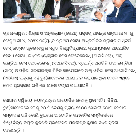
ଭୁବନେଶ୍ୱର : ଶିକ୍ଷା ଓ ଅନୁସନ୍ଧାନ (ସୋଆ) ପକ୍ଷରୁ ଆସନ୍ତା ଜାନୁଆରୀ ୨୮ ରୁ
ଫେବୃଆରୀ ୪, ୨୦୨୪ ପର୍ଯ୍ୟନ୍ତ ପ୍ରଥମ ସୋଆ ଆନ୍ତର୍ଜାତିକ ଗ୍ରାଣ୍ଡ ମାଷ୍ଟର୍ସ
ଚେସ୍ ଉତ୍ସବ ଭୁବନେଶ୍ୱର ସ୍ଥିତ ବିଶ୍ୱବିଦ୍ୟାଳୟ କ୍ୟାମ୍ପସରେ ଆୟୋଜିତ
ହେବ । ସୋଆ, ଇନ୍‌ଟରନ୍ୟାସ୍‌ନାଲ ଚେସ ଫେଡେରେସନ୍ (ଆଇସିଏଫ୍‌), ଅଲ୍
ଇଣ୍ଡିଆ ଚେସ୍ ଫେଡେରେସନ୍ (ଏଆଇସିଏଫ୍‌), ସ୍ପୋର୍ଟ୍ସ ଅଥରିଟି ଅଫ୍ ଇଣ୍ଡିଆ
(ସାଇ) ଓ ଓଡ଼ିଶା ସରକାରଙ୍କ ମିଳିତ ସହଯୋଗରେ ଅଲ୍ ଓଡ଼ିଶା ଚେସ୍ ଆସୋସିଏସନ୍
(ଏଓସିଏ) ପକ୍ଷରୁ ଏହି ଟୁର୍ଣ୍ଣାମେଂଟର ଆୟୋଜନ କରାଯାଇଥିବା ବେଳେ ଏଥିରେ
ମୋଟ ପୁରସ୍କାର ରାଶି ୩୫ ଲକ୍ଷ ଟଙ୍କା ରଖାଯାଇଛି ।
ସୋଆର ଦ୍ୱିତୀୟ କ୍ୟାମ୍ପସ୍‌ରେ ଆୟୋଜିତ ହେବାକୁ ଥିବା ଏହି ୮ ଦିନିଆ
ଟୁର୍ଣ୍ଣାମେଂଟରେ ୧୮ ରୁ ୨୦ ଟି ଦେଶରୁ ପ୍ରାୟ ୧୫୦୦ ଖେଳାଳୀ ଯୋଗ ଦେବାର
ସମ୍ଭାବନା ଅଛି ବୋଲି ବୁଧବାର ଆୟୋଜିତ ସାମ୍ବାଦିକ ସମ୍ମିଳନୀରେ
ବିଶ୍ୱବିଦ୍ୟାଳୟର କୁଳପତି ପ୍ରଫେସର ପ୍ରଦୀପ୍ତ କୁମାର ନନ୍ଦ ସୂଚନା
ଦେଇଛନ୍ତି ।