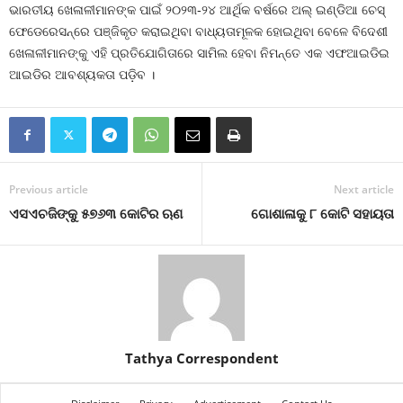
ଭାରତୀୟ ଖେଳାଳୀମାନଙ୍କ ପାଇଁ ୨୦୨୩-୨୪ ଆର୍ଥିକ ବର୍ଷରେ ଅଲ୍ ଇଣ୍ଡିଆ ଚେସ୍
ଫେଡେରେସନ୍‌ରେ ପଞ୍ଜିକୃତ କରାଇଥିବା ବାଧ୍ୟତାମୂଳକ ହୋଇଥିବା ବେଳେ ବିଦେଶୀ
ଖେଳାଳୀମାନଙ୍କୁ ଏହି ପ୍ରତିଯୋଗିତାରେ ସାମିଲ ହେବା ନିମନ୍ତେ ଏକ ଏଫଆଇଡିଇ
ଆଇଡିର ଆବଶ୍ୟକତା ପଡ଼ିବ ।
Previous article
Next article
ଏସଏଚଜିଙ୍କୁ ୫୭୬୩ କୋଟିର ଋଣ
ଗୋଶାଳାକୁ ୮ କୋଟି ସହାୟତା
Tathya Correspondent