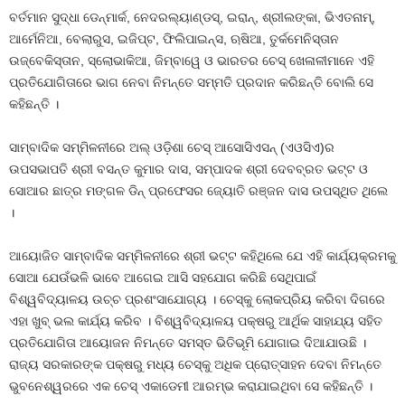
ବର୍ତମାନ ସୁଦ୍ଧା ଡେନ୍‌ମାର୍କ, ନେଦରଲ୍ୟାଣ୍ଡସ୍‌, ଇରାନ୍‌, ଶ୍ରୀଲଙ୍କା, ଭିଏତନାମ୍‌,
ଆର୍ମେନିଆ, ବେଲାରୁସ, ଇଜିପ୍ଟ, ଫିଲିପାଇନ୍ସ, ଋଷିଆ, ତୁର୍କମେନିସ୍ତାନ
ଉଜ୍‌ବେକିସ୍ତାନ, ସ୍ଲୋଭାକିଆ, ଜିମ୍ବାୱେ ଓ ଭାରତର ଚେସ୍ ଖେଳାଳୀମାନେ ଏହି
ପ୍ରତିଯୋଗିତାରେ ଭାଗ ନେବା ନିମନ୍ତେ ସମ୍ମତି ପ୍ରଦାନ କରିଛନ୍ତି ବୋଲି ସେ
କହିଛନ୍ତି ।
ସାମ୍ବାଦିକ ସମ୍ମିଳନୀରେ ଅଲ୍ ଓଡ଼ିଶା ଚେସ୍ ଆସୋସିଏସନ୍ (ଏଓସିଏ)ର
ଉପସଭାପତି ଶ୍ରୀ ବସନ୍ତ କୁମାର ଦାସ, ସମ୍ପାଦକ ଶ୍ରୀ ଦେବବ୍ରତ ଭଟ୍ଟ ଓ
ସୋଆର ଛାତ୍ର ମଙ୍ଗଳ ଡିନ୍ ପ୍ରଫେସର ଜ୍ୟୋତି ରଞ୍ଜନ ଦାସ ଉପସ୍ଥିତ ଥିଲେ
।
ଆୟୋଜିତ ସାମ୍ବାଦିକ ସମ୍ମିଳନୀରେ ଶ୍ରୀ ଭଟ୍ଟ କହିଥିଲେ ଯେ ଏହି କାର୍ଯ୍ୟକ୍ରମକୁ
ସୋଆ ଯେଉଁଭଳି ଭାବେ ଆଗେଇ ଆସି ସହଯୋଗ କରିଛି ସେଥିପାଇଁ
ବିଶ୍ୱବିଦ୍ୟାଳୟ ଉଚ୍ଚ ପ୍ରଶଂସାଯୋଗ୍ୟ । ଚେସ୍‌କୁ ଲୋକପ୍ରିୟ କରିବା ଦିଗରେ
ଏହା ଖୁବ୍ ଭଲ କାର୍ଯ୍ୟ କରିବ । ବିଶ୍ୱବିଦ୍ୟାଳୟ ପକ୍ଷରୁ ଆର୍ଥିକ ସାହାଯ୍ୟ ସହିତ
ପ୍ରତିଯୋଗିତା ଆୟୋଜନ ନିମନ୍ତେ ସମସ୍ତ ଭିତିଭୂମି ଯୋଗାଇ ଦିଆଯାଉଛି ।
ରାଜ୍ୟ ସରକାରଙ୍କ ପକ୍ଷରୁ ମଧ୍ୟ ଚେସ୍‌କୁ ଅଧିକ ପ୍ରୋତ୍ସାହନ ଦେବା ନିମନ୍ତେ
ଭୁବନେଶ୍ୱରରେ ଏକ ଚେସ୍ ଏକାଡେମୀ ଆରମ୍ଭ କରାଯାଇଥିବା ସେ କହିଛନ୍ତି ।