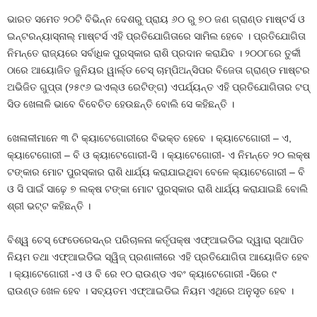
ଭାରତ ସମେତ ୨୦ଟି ବିଭିନ୍ନ ଦେଶରୁ ପ୍ରାୟ ୬୦ ରୁ ୭୦ ଜଣ ଗ୍ରାଣ୍ଡ ମାଷ୍ଟର୍ସ ଓ
ଇନ୍‌ଟରନ୍ୟାସ୍‌ନାଲ୍ ମାଷ୍ଟର୍ସ ଏହି ପ୍ରତିଯୋଗିତାରେ ସାମିଲ ହେବେ । ପ୍ରତିଯୋଗିତା
ନିମନ୍ତେ ରାଜ୍ୟରେ ସର୍ବାଧିକ ପୁରସ୍କାର ରାଶି ପ୍ରଦାନ କରାଯିବ । ୨୦୦୮ରେ ତୁର୍କୀ
ଠାରେ ଆୟୋଜିତ ଜୁନିୟର ୱାର୍ଲ୍ଡ ଚେସ୍ ଚାମ୍ପିଅନ୍‌ସିପର ବିଜେତା ଗ୍ରାଣ୍ଡ ମାଷ୍ଟର
ଅଭିଜିତ ଗୁପ୍ତା (୨୫୯୬ ଇଏଲ୍‌ଓ ରେଟିଙ୍ଗ) ଏପର୍ଯ୍ୟନ୍ତ ଏହି ପ୍ରତିଯୋଗିତାର ଟପ୍
ସିଡ ଖେଳାଳି ଭାବେ ବିବେଚିତ ହେଉଛନ୍ତି ବୋଲି ସେ କହିଛନ୍ତି ।
ଖେଳାଳୀମାନେ ୩ ଟି କ୍ୟାଟେଗୋରୀରେ ବିଭକ୍ତ ହେବେ । କ୍ୟାଟେଗୋରୀ – ଏ,
କ୍ୟାଟେଗୋରୀ – ବି ଓ କ୍ୟାଟେଗୋରୀ-ସି । କ୍ୟାଟେଗୋରୀ- ଏ ନିମନ୍ତେ ୨୦ ଲକ୍ଷ
ଟଙ୍କାର ମୋଟ ପୁରସ୍କାର ରାଶି ଧାର୍ଯ୍ୟ କରାଯାଇଥିବା ବେଳେ କ୍ୟାଟେଗୋରୀ – ବି
ଓ ସି ପାଇଁ ସାଢ଼େ ୭ ଲକ୍ଷ ଟଙ୍କା ମୋଟ ପୁରସ୍କାର ରାଶି ଧାର୍ଯ୍ୟ କରାଯାଇଛି ବୋଲି
ଶ୍ରୀ ଭଟ୍ଟ କହିଛନ୍ତି ।
ବିଶ୍ୱ ଚେସ୍ ଫେଡେରେସନ୍‌ର ପରିଚାଳନା କର୍ତୃପକ୍ଷ ଏଫ୍‌ଆଇଡିଇ ଦ୍ୱାରା ସ୍ଥାପିତ
ନିୟମ ତଥା ଏଫ୍‌ଆଇଡିଇ ସ୍ୱିଜ୍ ପ୍ରଣାଳୀରେ ଏହି ପ୍ରତିଯୋଗିତା ଆୟୋଜିତ ହେବ
। କ୍ୟାଟେଗୋରୀ -ଏ ଓ ବି ରେ ୧୦ ରାଉଣ୍ଡ ଏବଂ କ୍ୟାଟେଗୋରୀ -ସିରେ ୯
ରାଉଣ୍ଡ ଖେଳ ହେବ । ସବ୍ୟତମ ଏଫ୍‌ଆଇଡିଇ ନିୟମ ଏଥିରେ ଅନୁସୃତ ହେବ ।