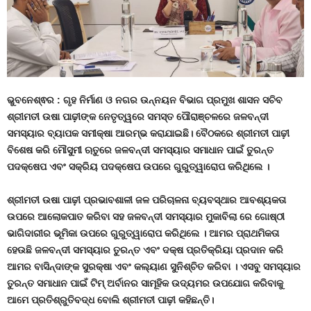
ଭୁବନେଶ୍ଵର
:
ଗୃହ ନିର୍ମାଣ ଓ ନଗର ଉନ୍ନୟନ ବିଭାଗ ପ୍ରମୁଖ ଶାସନ ସଚିବ
ଶ୍ରୀମତୀ ଉଷା ପାଢ଼ୀଙ୍କ ନେତୃତ୍ୱରେ ସମସ୍ତ ପୌରାଞ୍ଚଳରେ ଜଳବନ୍ଦୀ
ସମସ୍ୟାର ବ୍ୟାପକ ସମୀକ୍ଷା ଆରମ୍ଭ କରାଯାଇଛି। ବୈଠକରେ ଶ୍ରୀମତୀ ପାଢ଼ୀ
ବିଶେଷ କରି ମୌସୁମୀ ଋତୁରେ ଜଳବନ୍ଦୀ ସମସ୍ୟାର ସମାଧାନ ପାଇଁ ତୁରନ୍ତ
ପଦକ୍ଷେପ ଏବଂ ସକ୍ରିୟ ପଦକ୍ଷେପ ଉପରେ ଗୁରୁତ୍ୱାରୋପ କରିଥିଲେ ।
ଶ୍ରୀମତୀ ଉଷା ପାଢ଼ୀ ପ୍ରଭାବଶାଳୀ ଜଳ ପରିଚାଳନା ବ୍ୟବସ୍ଥାର ଆବଶ୍ୟକତା
ଉପରେ ଆଲୋକପାତ କରିବା ସହ ଜଳବନ୍ଦୀ ସମସ୍ୟାର ମୁକାବିଲା ରେ ଗୋଷ୍ଠୀ
ଭାଗିଦାରୀର ଭୂମିକା ଉପରେ ଗୁରୁତ୍ୱାରୋପ କରିଥିଲେ । ଆମର ପ୍ରାଥମିକତା
ହେଉଛି ଜଳବନ୍ଦୀ ସମସ୍ୟାର ତୁରନ୍ତ ଏବଂ ଦକ୍ଷ ପ୍ରତିକ୍ରିୟା ପ୍ରଦାନ କରି
ଆମର ବାସିନ୍ଦାଙ୍କ ସୁରକ୍ଷା ଏବଂ କଲ୍ୟାଣ ସୁନିଶ୍ଚିତ କରିବା । ଏସବୁ ସମସ୍ୟାର
ତୁରନ୍ତ ସମାଧାନ ପାଇଁ ଟିମ୍ ଅର୍ବାନର ସାମୂହିକ ଉଦ୍ୟମର ଉପଯୋଗ କରିବାକୁ
ଆମେ ପ୍ରତିଶ୍ରୁତିବଦ୍ଧ ବୋଲି ଶ୍ରୀମତୀ ପାଢ଼ୀ କହିଛନ୍ତି।