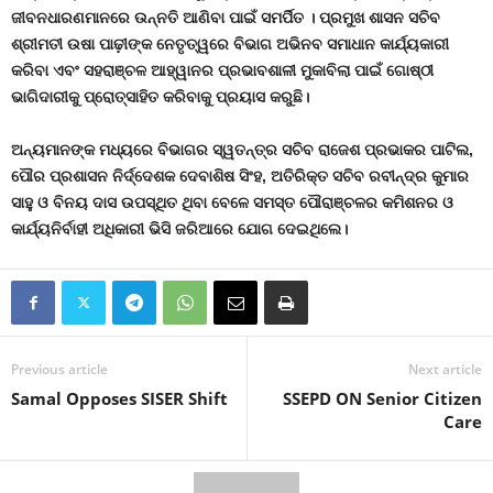
ଜୀବନଧାରଣମାନରେ ଉନ୍ନତି ଆଣିବା ପାଇଁ ସମର୍ପିତ । ପ୍ରମୁଖ ଶାସନ ସଚିବ
ଶ୍ରୀମତୀ ଉଷା ପାଢ଼ୀଙ୍କ ନେତୃତ୍ୱରେ ବିଭାଗ ଅଭିନବ ସମାଧାନ କାର୍ଯ୍ୟକାରୀ
କରିବା ଏବଂ ସହରାଞ୍ଚଳ ଆହ୍ୱାନର ପ୍ରଭାବଶାଳୀ ମୁକାବିଲା ପାଇଁ ଗୋଷ୍ଠୀ
ଭାଗିଦାରୀକୁ ପ୍ରୋତ୍ସାହିତ କରିବାକୁ ପ୍ରୟାସ କରୁଛି।
ଅନ୍ୟମାନଙ୍କ ମଧ୍ୟରେ ବିଭାଗର ସ୍ୱତନ୍ତ୍ର ସଚିବ ରାଜେଶ ପ୍ରଭାକର ପାଟିଲ
,
ପୌର ପ୍ରଶାସନ ନିର୍ଦ୍ଦେଶକ ଦେବାଶିଷ ସିଂହ
,
ଅତିରିକ୍ତ ସଚିବ ରବୀନ୍ଦ୍ର କୁମାର
ସାହୁ ଓ ବିନୟ ଦାସ ଉପସ୍ଥିତ ଥିବା ବେଳେ ସମସ୍ତ ପୌରାଞ୍ଚଳର କମିଶନର ଓ
କାର୍ଯ୍ୟନିର୍ବାହୀ ଅଧିକାରୀ ଭିସି ଜରିଆରେ ଯୋଗ ଦେଇଥିଲେ।
Previous article
Next article
Samal Opposes SISER Shift
SSEPD ON Senior Citizen
Care