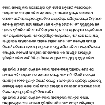
ବିଭାଗ ପକ୍ଷରୁ ଜାରି କରାଯାଇଥିବା ପୂର୍ବ ଏସଓପି ଅନୁଯାୟୀ ନିଆଯାଇଥିବା
ପଦକ୍ଷେପର ସମୀକ୍ଷା କରିବା ସହ ଜଳବନ୍ଦୀ ଘଟଣାର ତୁରନ୍ତ ତଦାରଖ ଓ
ସମାଧାନ ପାଇଁ ପ୍ରତ୍ୟେକ ୟୁଏଲବିରେ ଉତ୍ସର୍ଗୀକୃତ ରାପିଡ୍ ରେସପନ୍ସ ଟିମ୍ ଗଠନ
କରିବାକୁ ଶ୍ରୀମତୀ ପାଢ଼ୀ କହିଛନ୍ତି। ଜଳ ବନ୍ଦୀକୁ ହଟାଇବା ଏବଂ ସୁରୁଖୁରୁରେ ଜଳ
ପ୍ରବାହ ସୁନିଶ୍ଚିତ କରିବା ପାଇଁ ବିଦ୍ୟମାନ ଡ୍ରେନେଜ୍ ବ୍ୟବସ୍ଥାର ଉନ୍ନତିକରଣ
ଏବଂ ରକ୍ଷଣାବେକ୍ଷଣ
,
ଏକ ଉତ୍ସର୍ଗୀକୃତ ହେଲ୍ପଲାଇନ୍ ଏବଂ ମୋବାଇଲ୍ ଆପ୍
ମାଧ୍ୟମରେ ସମ୍ବେଦନଶୀଳ ଅଞ୍ଚଳ ଚିହ୍ନଟ କରିବା ଏବଂ ଜଳବନ୍ଦୀ ସମସ୍ୟା
ରିପୋର୍ଟ କରିବାରେ ସ୍ଥାନୀୟ ସମୁଦାୟମାନଙ୍କୁ ସାମିଲ କରିବା । ଆନ୍ତଃବିଭାଗୀୟ
ସମନ୍ୱୟ
,
ଜଳବନ୍ଦୀ ସମସ୍ୟାର ପରିଚାଳନାରେ ଏକ ସମନ୍ୱିତ ଆଭିମୁଖ୍ୟ
ସୁନିଶ୍ଚିତ କରିବା ପାଇଁ ବିଭିନ୍ନ ବିଭାଗ ମଧ୍ୟରେ ସମନ୍ୱୟ କୁ ସୁଦୃଢ଼ କରିବା ।
ଗୃହ ନିର୍ମାଣ ଓ ନଗର ଉନ୍ନୟନ ବିଭାଗ ସହରବାସୀଙ୍କୁ ଅନୁରୋଧ କରିଛି ଯେ
ସେମାନେ ଏହି ପଦକ୍ଷେପରେ ସହଯୋଗ କରନ୍ତୁ ଏବଂ ଯଦି କୌଣସି ଜଳବନ୍ଦୀ
ଘଟଣା ହୁଏ ତେବେ ତୁରନ୍ତ ରିପୋର୍ଟ କରନ୍ତୁ । ଜଳବନ୍ଦୀ ର ପ୍ରତିକୂଳ ପ୍ରଭାବରୁ
ଲୋକଙ୍କୁ ରକ୍ଷା କରିବା ପାଇଁ ସମସ୍ତ ଆବଶ୍ୟକ ପଦକ୍ଷେପ ନିଆଯାଉଛି ବୋଲି
ବିଭାଗ ପକ୍ଷରୁ ପ୍ରତିଶ୍ରୁତି ଦିଆଯାଇଛି।
ଗୃହ ନିର୍ମାଣ ଓ ନଗର ଉନ୍ନୟନ ବିଭାଗ ସହରାଞ୍ଚଳର ନିରନ୍ତର ବିକାଶ
,
ଅତ୍ୟାବଶ୍ୟକ ସେବା ଯୋଗାଣ ସୁନିଶ୍ଚିତ କରିବା ଏବଂ ସମସ୍ତ ବାସିନ୍ଦାଙ୍କ