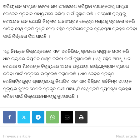
ଖରିଫ୍‌ ଧାନ ସଂଗ୍ରହ କେବଳ ନାମ ପଂଜୀକରଣ କରିଥିବା ଚାଷୀଙ୍କଠାରୁ ଆଗୁଆ
ଟୋକେନ ପ୍ରଦାନ ମାଧ୍ୟମରେ କରିବା ପାଇଁ କୁହାଯାଇଛି । ପଡ଼ୋଶୀ ରାଜ୍ୟରୁ
ବେଆଇନ ଧାନ ଯେପରି ଜିଲ୍ଲାର ଧାନସଂଗ୍ରହ କେନ୍ଦ୍ର ମଧ୍ୟକୁ ପ୍ରବେଶ ନକରି
ପାରିବ ସେଥି ପ୍ରତି ଦୃଷ୍ଟି ଦେବା ସହିତ ପ୍ରତିକାରମୂଳକ ବ୍ୟବସ୍ଥା ଗ୍ରହଣ କରିବା
ପାଇଁ ନିର୍ଦ୍ଦେଶ ଦିଆଯାଇଛି ।
ଏଥି ନିମନ୍ତେ ଜିଲ୍ଲାସ୍ତରରେ ଏବଂ ସବଡିଭିଜନ୍‌ ସ୍ତରରେ ସ୍କ୍ୱାଡ ଗଠନ କରି
ଧାନ ଚାଲାଣର ନିୟମିତ ଯାଞ୍ଚ କରିବା ପାଇଁ କୁହାଯାଇଛି । ଏଥି ସହିତ ଅସାଧୁ ଧାନ
ବେପାରୀ ଓ ମିଲରଙ୍କ ବିରୁଦ୍ଧରେ ଆଇନ ଅନୁଯାୟୀ କାର୍ଯ୍ୟାନୁଷ୍ଠାନ ଗ୍ରହଣ
କରିବା ପାଇଁ ପତ୍ରରେ ଉଲ୍ଲେଖ କରାଯାଇଛି । ଧାନ କେବଳ ପ୍ରକୃତ
ରେଜିଷ୍ଟି୍ରଭୁକ୍ତ ଚାଷୀଙ୍କଠାରୁ କିଣାଯିବ ଏବଂ ଧାନ ବିକି୍ରର ସର୍ବନିମ୍ନ ସହାୟକ
ମୂଲ୍ୟର ସୁଫଳ ଯେପରି ପ୍ରକୃତ ଚାଷୀ ପାଆନ୍ତି ସେଥିପ୍ରତି ବ୍ୟବସ୍ଥା ଗ୍ରହଣ
କରିବା ପାଇଁ ଜିଲ୍ଲାପାଳମାନଙ୍କୁ କୁହାଯାଇଛି ।
Previous article
Next article