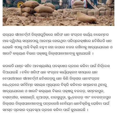
ରାଜ୍ୟର ସୀମାବର୍ତ୍ତୀ ଜିଲ୍ଲାଗୁଡ଼ିକରେ ଖରିଫ ଧାନ ସଂଗ୍ରହ କାର୍ଯ୍ୟ ନଭେମ୍ବର
ମାସ ଦ୍ୱିତୀୟ ସପ୍ତାହଠାରୁ ଆରମ୍ଭ ହୋଇଥିବା ପରିପ୍ରେକ୍ଷୀରେ ଛତିଶିଗଡି ଧାନ
ଯେଭଳି ଏଠାକୁ ଆସି ବିକ୍ରି ନହୁଏ ତାହା ଉପରେ ନଜର ରଖିବାକୁ ଖାଦ୍ୟଯୋଗାଣ ଓ
ଖାଉଟି କଲ୍ୟାଣ ବିଭାଗ ପକ୍ଷରୁ ଜିଲ୍ଲାପାଳମାନଙ୍କୁ କୁହାଯାଇଛି ।
କଡାକଡି ଯାଞ୍ଚ ସହିତ ଆବଶ୍ୟକୀୟ ପଦକ୍ଷେପ ଗ୍ରହଣ କରିବା ପାଇଁ ନିର୍ଦ୍ଦେଶ
ଦିଆଯାଇଛି । ଚଳିତ ଖରିଫ ଧାନ ସଂଗ୍ରହ କାର୍ଯ୍ୟକ୍ରମ ସମୟରେ ଧାନ
ବେପାରୀମାନେ ସୀମାବର୍ତ୍ତୀ ଛତିଶଗଡ଼ରୁ ଧାନ କିଣି ଜିଲ୍ଲାର ଧାନସଂଗ୍ରହ
କେନ୍ଦ୍ରରେ ସର୍ବନିମ୍ନ ସହାୟକ ମୂଲ୍ୟରେ ବିକ୍ରି କରିବାର ସମ୍ଭାବନା ଥିବାରୁ
ଖାଦ୍ୟଯୋଗାଣ ଓ ଖାଉଟି କଲ୍ୟାଣ ବିଭାଗ ପକ୍ଷରୁ ବରଗଡ଼, ସମ୍ବଲପୁର,
ବଲାଙ୍ଗୀର, କଳାହାଣ୍ଡି, ନୂଆପଡ଼ା, ଝାରସୁଗୁଡ଼ା, ସୁନ୍ଦରଗଡ଼ ଏବଂ ନବରଙ୍ଗପୁର
ଜିଲ୍ଲାର ଜିଲ୍ଲାପାଳମାନଙ୍କୁ ପତ୍ରଲେଖି ବେନିୟମ ଧାନବିକ୍ରିକୁ ରୋକିବା ପାଇଁ
ସମସ୍ତ ପ୍ରକାର ବ୍ୟବସ୍ଥା ଗ୍ରହଣ କରିବା ପାଇଁ କୁହାଯାଇଛି ।