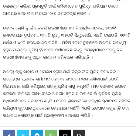
ଲୋକଙ୍କ ତାଲିକା ପ୍ରସ୍ତୁତି ପାଇଁ କମିଶନରେଟ ପୁଲିସ୍‍ର ଅଭିଯାନ କେବେ
ଆରମ୍ଭ ହେବ ତାହା ଉପରେ ଏବେ ସମସ୍ତଙ୍କ ନଜର ।
କେବଳ ଚୋରି ନୁହେଁ ଗତବର୍ଷ ରାଜଧାନୀରେ ୫୧୮ଟି ଆର୍ଥିକ ଠକେଇ, ୫୧୭ଟି
ମୋଟରଯାନ ଦୁର୍ଘଟଣା, ୩୮୮ଟି ଲୁଟ୍‍, ୩୫୦ଟି ସିନ୍ଧିଚୋରି, ୩୪ଟି ଡକାୟତି, ୧୧୩ଟି
ଧର୍ଷଣ ଓ ୪୯ଟି ହତ୍ୟାକାଣ୍ଡ ଘଟିଛି । ଯଦିଓ ୨୦୧୯ ତୁଳନାରେ ଅପରାଧ ସାମାନ୍ୟ
ହ୍ରାସ ପାଇଥିବା ପୁଲିସ୍‍ ହିସାବରେ ଦର୍ଶାଯାଉଛି କିନ୍ତୁ ଅପରାଧିମାନେ ଦିନକୁ ଦିନ
ରାଜଧାନୀବାସୀଙ୍କୁ ଅଧିକ କଲବଲ କରିବାରେ ଲାଗିଛନ୍ତି ।
ଅପରାଧିଙ୍କୁ ସାବାଡ ଓ ଅପରାଧ ହ୍ରାସ ପାଇଁ ତତ୍କାଳୀନ ପୁଲିସ୍‍ କମିଶନର
ରାଜେନ୍ଦ୍ର ପ୍ରସାଦ ଶର୍ମା ମଦ ଦୋକାନ ଉପରେ ନଜର ରଖିବାପାଇଁ ଯେଉଁ
ନିୟମାବଳୀ ଜାରି କରିଥିଲେ ତାହାକୁ ପୁଲିସ୍‍ ଲାଗୁ କରୁନାହିଁ । ମଦ ଦୋକାନ ଉପରେ
କଟକଣା ଲାଗିଲେ ରାଜଧାନୀରେ ଅପରାଧ ହ୍ରାସ ପାଇବ ବୋଲି ପୂର୍ବତନ ପୁଲିସ୍‍
ଅଧିକାରୀମାନେ ମତ ଦେଉଛନ୍ତି । ତେବେ ରାଜଧାନୀରେ ଏକାଧିକ ସ୍ଥାନରେ ସିସିଟିଭି
ଲାଗିଥିବା କୁହାଯାଉଥିବାବେଳେ ଚୋରମାନେ କାହିଁକି ଏଭଳି ଉତ୍ପାତ କରୁଛନ୍ତି ତାହା
ସାଧାରଣ ଲୋକଙ୍କ ପାଇଁ ପ୍ରଶ୍ନବାଚୀ ହେବାରେ ଲାଗିଛି ।