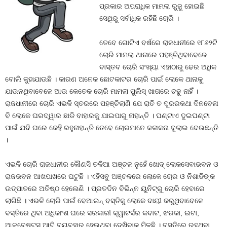
ପ୍ରକାର ଅପରାଧିକ ମାମଲା ରୁଜୁ ହୋଇଛି
ସେଥିରୁ ସର୍ବାଧିକ ରହିଛି ଚୋରି ।
ତେବେ ଗୋଟିଏ ବର୍ଷରେ ରାଜଧାନୀରେ ୧୮୬୨ଟି
ଚୋରି ମାମଲା ଥାନାରେ ପହଞ୍ଚିଥିବାବେଳେ
ବାସ୍ତବ ଚୋରି ସଂଖ୍ୟା ଏହାଠାରୁ ଢେର ଅଧିକ
ବୋଲି କୁହାଯାଉଛି । କାରଣ ଅନେକ ଛୋଟକାଟର ଚୋରି ପାଇଁ ଲୋକେ ଥାନାକୁ
ଯାଉନଥିବାବେଳେ ଆଉ କେତେକ ଚୋରି ମାମଲା ପୁଲିସ୍‍ ଖାତାରେ ଚଢୁ ନାହିଁ ।
ରାଜଧାନୀରେ ଚୋରି ଏଭଳି ସ୍ତରରେ ପହଞ୍ଚିଲାଣି ଯେ ରାତି ତ ଦୂରରକଥା ଦିନବେଳା
ବି ଲୋକେ ଘରଦ୍ୱାର ଛାଡି ବାହାରକୁ ଯାଇପାରୁ ନାହାନ୍ତି । ଘଣ୍ଟାଏ ଦୁଇଘଣ୍ଟା
ପାଇଁ ଯଦି ଘରେ କେହି ରହୁନାହାନ୍ତି ତେବେ ଚୋରମାନେ କଳାକନା ବୁଲାଇ ଦେଉଛନ୍ତି
।
ଏଭଳି ଚୋରି ରାଜଧାନୀର କୌଣସି ତଳିଆ ଅଞ୍ଚଳ ନୁହେଁ ଖୋଦ୍‍ ଲୋକସେବାଭବନ ଓ
ରାଜଭବନ ଆଖପାଖରେ ଘଟୁଛି । ଏହିସବୁ ଅଞ୍ଚଳରେ ଲୋକେ ଚୋର ଓ ନିଶାଡିଙ୍କ
ଉତ୍ପାତରେ ଅତିଷ୍ଠ ହେଲେଣି । ପ୍ରତଦିନ ବିଭିନ୍ନ ୟୁନିଟ୍‍ରୁ ଚୋରି ହେବାରେ
ଲାଗିଛି । ଏଭଳି ଚୋରି ପାଇଁ ବେଆଇନ୍‍ ବସ୍ତିକୁ ଲୋକେ ଦାୟୀ କରୁଥିବାବେଳେ
ବସ୍ତିରେ ଥିବା ଅଧିକାଂଶ ଘରେ ସରକାରୀ କ୍ୱାଟର୍ସର କବାଟ, ଝରକା, ଇଟା,
ଆଜବେଷ୍ଟସ ଆଦି ବ୍ୟବହାର ହେଉଥିବା ଦେଖିବାକୁ ମିଳୁଛି । ବସ୍ତିରେ ରହୁଥିବା