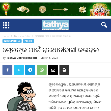
Home
News in Odia
ଚୋରଙ୍କ ପାଇଁ ରାଜଧାନୀବାସୀ କଲବଲ
NEWS IN ODIA
POLICE
ଚୋରଙ୍କ ପାଇଁ ରାଜଧାନୀବାସୀ କଲବଲ
By
Tathya Correspondent
-
March 5, 2021
ଭୁବନେଶ୍ୱର : ରାଜଧାନୀବାସୀ ଚୋରଙ୍କ
ଉତ୍ପାତରେ କଲବଲ ହେଉଥିବାବେଳେ
ଗତବର୍ଷ କେବଳ ଭୁବନେଶ୍ୱରରେ ଚୋରି
ଅଭିଯୋଗରେ ପୁଲିସ୍‍ ୫୯୧ଜଣଙ୍କୁ ଗିରଫ
କରିଛି । ୨୦୨୦ରେ ରାଜଧାନୀରେ ଯେତେ