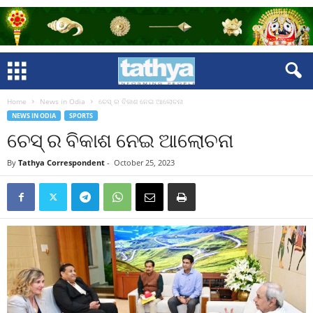
Home
News in Odia
ଚେସ୍ ର ବିକାଶ ନେଇ ଆଲୋଚନା
NEWS IN ODIA
SPORTS
ଚେସ୍ ର ବିକାଶ ନେଇ ଆଲୋଚନା
By
Tathya Correspondent
-
October 25, 2023