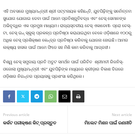
ଏହି ଅବସରେ ମୁଖ୍ୟମନ୍ତ୍ରୀ ଶ୍ରୀ ପଟ୍ଟନାୟକ କହିଛନ୍ତି, ଯୁବପିଢ଼ିଙ୍କୁ ସର୍ବୋତ୍ତମ
ସୁଯୋଗ ଯୋଗାଇ ଦେବା ପାଇଁ ଆମେ ପ୍ରତିଶ୍ରୁତିବଦ୍ଧ ଏବଂ ଚେସ୍ ସେମାନଙ୍କ
ଅଭିବୃଦ୍ଧିର ଏକ ପ୍ରମୁଖ ମାଧ୍ୟମ। ରାଜ୍ୟସ୍ତରୀୟ ଚେସ୍ ଏକାଡେମୀ- ପ୍ରୋ ଚେସ୍-
ଟା, ଚେସ୍ ଇନ୍ ସ୍କୁଲ୍ ପ୍ରକଳ୍ପ ପ୍ରତିଷ୍ଠା କରାଯାଇଥିବା ବେଳେ ଓଡ଼ିଶାରେ ୧୦୦ରୁ
ଅଧିକ ଚେସ୍ ପ୍ରଶିକ୍ଷଣ କେନ୍ଦ୍ର ପ୍ରତିଷ୍ଠା କରିବାକୁ ଯୋଜନା ହୋଇଛି। ଆମର
ଲକ୍ଷ୍ୟ ହାସଲ ପାଇଁ ଆମେ ଫିଡେ ସହ ମିଶି କାମ କରିବାକୁ ଆଗ୍ରହୀ।
ବିଶ୍ୱ ଚେସ୍ ସମୁଦାୟ ପ୍ରତି ଅତୁଟ ସମର୍ଥନ ପାଇଁ ପରିଚିତ ଶ୍ରୀମତୀ ରିଜନିସ୍-
ଓଜୋଲା ମୁଖ୍ୟମନ୍ତ୍ରୀ ଏବଂ ଯୁବପିଢ଼ିଙ୍କ ମଧ୍ୟରେ କ୍ରୀଡ଼ାର ବିକାଶ ଦିଗରେ
ଓଡ଼ିଶାର ନିରନ୍ତର ପ୍ରୟାସକୁ ପ୍ରଶଂସା କରିଥିଲେ।
Previous article
Next article
କର୍କଟ ପରୀକ୍ଷଣ କିଟ୍ ପ୍ରସ୍ତୁତ
ମିଲେଟ ମିଶନ ପାଇଁ ରଣନୀତି