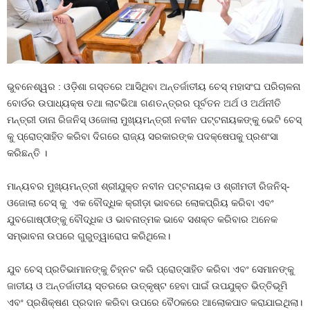
ଭୁବନେଶ୍ୱର : ଓଡ଼ିଶା ଗସ୍ତରେ ଆସିଥିବା ଅନ୍ତର୍ଜାତୀୟ ଚେସ୍ ମହାସଂଘ ପରିଚାଳନା
ବୋର୍ଡର ଉପାଧ୍ୟକ୍ଷ ତଥା ଲାଟଭିଆ ଗଣତନ୍ତ୍ରର ପୂର୍ବତନ ଅର୍ଥ ଓ ଅର୍ଥନୀତି
ମନ୍ତ୍ରୀ ଡାନା ରିଜନିସ୍ ଓଜୋଲା ମୁଖ୍ୟମନ୍ତ୍ରୀ ନବୀନ ପଟ୍ଟନାୟକଙ୍କୁ ଭେଟି ଚେସ୍
କୁ ପ୍ରୋତ୍ସାହିତ କରିବା ଦିଗରେ ରାଜ୍ୟ ସରକାରଙ୍କ ପଦକ୍ଷେପକୁ ପ୍ରଶଂସା
କରିଛନ୍ତି ।
ମାନ୍ୟବର ମୁଖ୍ୟମନ୍ତ୍ରୀ ଶ୍ରୀଯୁକ୍ତ ନବୀନ ପଟ୍ଟନାୟକ ଓ ଶ୍ରୀମତୀ ରିଜନିସ୍-
ଓଜୋଲା ଚେସ୍ କୁ ଏକ ବୌଦ୍ଧିକ କ୍ରୀଡ଼ା ଭାବରେ ଲୋକପ୍ରିୟ କରିବା ଏବଂ
ଯୁବଗୋଷ୍ଠୀଙ୍କୁ ବୌଦ୍ଧିକ ଓ ଭାବନାତ୍ମକ ଭାବେ ସଶକ୍ତ କରିବାର ଅନେକ
ସମ୍ଭାବନା ଉପରେ ଗୁରୁତ୍ୱାରୋପ କରିଥିଲେ।
ଯୁବ ଚେସ୍ ପ୍ରତିଭାମାନଙ୍କୁ ଚିହ୍ନଟ କରି ପ୍ରୋତ୍ସାହିତ କରିବା ଏବଂ ସେମାନଙ୍କୁ
ଜାତୀୟ ଓ ଅନ୍ତର୍ଜାତୀୟ ସ୍ତରରେ ଉତ୍କୃଷ୍ଟ ହେବା ପାଇଁ ଉପଯୁକ୍ତ ଭିତ୍ତିଭୂମି
ଏବଂ ପ୍ରଶିକ୍ଷଣ ପ୍ରଦାନ କରିବା ଉପରେ ବୈଠକରେ ଆଲୋକପାତ କରାଯାଇଥିଲା।