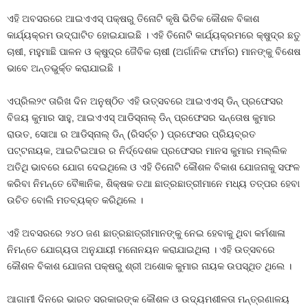
ଏହି ଅବସରରେ ଆଇଏଏସ୍ ପକ୍ଷରୁ ତିନୋଟି କୃଷି ଭିତିକ କୌଶଳ ବିକାଶ
କାର୍ଯ୍ୟକ୍ରମ ଉଦ୍‌ଘାଟିତ ହୋଇଯାଇଛି । ଏହି ତିନୋଟି କାର୍ଯ୍ୟକ୍ରମରେ କ୍ଷୁଦ୍ର ଛତୁ
ଚାଷୀ, ମହୁମାଛି ପାଳନ ଓ କ୍ଷୁଦ୍ର ଜୈବିକ ଚାଷୀ (ଅର୍ଗାନିକ ଫାର୍ମର) ମାନଙ୍କୁ ବିଶେଷ
ଭାବେ ଅନ୍ତଭୁର୍କ୍ତ କରାଯାଇଛି ।
ଏପ୍ରିଲ୨୯ ତାରିଖ ଦିନ ଅନୁଷ୍ଠିତ ଏହି ଉତ୍ସବରେ ଆଇଏଏସ୍ ଡିନ୍ ପ୍ରଫେସର
ବିଜୟ କୁମାର ସାହୁ, ଆଇଏଏସ୍ ଆଡିସ୍‌ନାଲ୍ ଡିନ୍ ପ୍ରଫେସର ସନ୍ତୋଷ କୁମାର
ରାଉତ, ସୋଆ ର ଆଡିସ୍‌ନାଲ୍ ଡିନ୍ (ରିସର୍ଚ୍ଚ ) ପ୍ରଫେସର ପ୍ରିୟବ୍ରତ
ପଟ୍ଟନାୟକ, ଆଇଟିଇଆର ର ନିର୍ଦ୍ଦେଶକ ପ୍ରଫେସର ମାନସ କୁମାର ମଲ୍ଲିକ
ଅତିଥି ଭାବରେ ଯୋଗ ଦେଇଥିଲେ ଓ ଏହି ତିନୋଟି କୌଶଳ ବିକାଶ ଯୋଜନାକୁ ସଫଳ
କରିବା ନିମନ୍ତେ ବୈଜ୍ଞାନିକ, ଶିକ୍ଷକ ତଥା ଛାତ୍ରଛାତ୍ରୀମାନେ ମଧ୍ୟ ତତ୍ପର ହେବା
ଉଚିତ ବୋଲି ମତବ୍ୟକ୍ତ କରିଥିଲେ ।
ଏହି ଅବସରରେ ୨୪୦ ଜଣ ଛାତ୍ରଛାତ୍ରୀମାନଙ୍କୁ ନେଇ ହେବାକୁ ଥିବା କର୍ମଶାଳା
ନିମନ୍ତେ ଯୋଗ୍ୟତା ଅନୁଯାୟୀ ମନୋନୟନ କରାଯାଇଥିଲା । ଏହି ଉତ୍ସବରେ
କୌଶଳ ବିକାଶ ଯୋଜନା ପକ୍ଷରୁ ଶ୍ରୀ ଅଶୋକ କୁମାର ନାୟକ ଉପସ୍ଥିତ ଥିଲେ ।
ଆଗାମୀ ଦିନରେ ଭାରତ ସରକାରଙ୍କ କୌଶଳ ଓ ଉଦ୍ୟମଶୀଳତା ମନ୍ତ୍ରଣାଳୟ