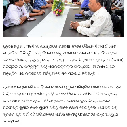
ଭୁବନେଶ୍ୱର : ଏକବିଂଶ ଶତାଦ୍ଦୀରେ ଚାଷୀମାନଙ୍କର କୌଶଳ ବିକାଶ ହିଁ ଦେଶ
ଉନ୍ନତି ର ଭିତିଭୂମି । ଏଥି ନିମନ୍ତେ ସବୁ ସ୍ତରରେ କର୍ମଶାଳା ଆୟୋଜିତ ହୋଇ
କୌଶଳ ବିକାଶକୁ ଗୁରୁତ୍ୱ ଦେବା ଆବଶ୍ୟକ ବୋଲି ଶିକ୍ଷା ଓ ଅନୁସନ୍ଧାନ (ସୋଆ)
ପରିଚାଳିତ ଇନ୍‌ଷ୍ଟିଚ୍ୟୁଟ୍ ଅଫ୍ ଏଗ୍ରିକଲ୍‌ଚରାଲ ସାଇନ୍‌ସେସ୍ (ଆଇଏଏସ୍‌)ରେ
ଅନୁଷ୍ଠିତ ଏକ ଉତ୍ସବରେ ଅତିଥିମାନେ ମତ ପ୍ରକାଶ କରିଛନ୍ତି ।
ପ୍ରଧାନମନ୍ତ୍ରୀ କୌଶଳ ବିକାଶ ଯୋଜନା ଦ୍ୱାରା ପରିଚାଳିତ ଭାରତ ସରକାରଙ୍କ
ନିର୍ଦ୍ଦେଶ କ୍ରମେ ଯୁବବର୍ଗଙ୍କୁ ଏହି କୌଶଳ ବିକାଶରେ ସାମିଲ କରିବା ଲକ୍ଷ୍ୟ
ନେଇ ଆରମ୍ଭ ହୋଇଥିବା ଏହି ଉତ୍ସବରେ ସୋଆର କୁଳପତି ପ୍ରଫେସର
ପ୍ରଦୀପ୍ତ କୁମାର ନନ୍ଦ ମୁଖ୍ୟ ଅତିଥି ଭାବେ ଯୋଗ ଦେଇଥିଲେ । ଦେଶର ସବୁ
ସ୍ତରର ଯୁବ ବର୍ଗ ଏହି ଅଭିଯାନରେ ସାମିଲ ହେବାକୁ ପ୍ରଫେସର ନନ୍ଦ ଆହ୍ୱାନ
ଦେଇଥିଲେ ।