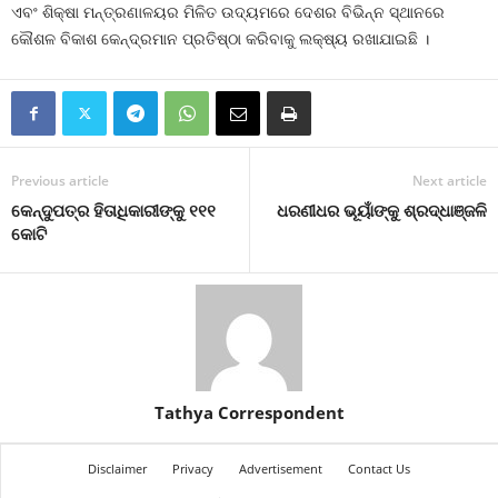
ଏବଂ ଶିକ୍ଷା ମନ୍ତ୍ରଣାଳୟର ମିଳିତ ଉଦ୍ୟମରେ ଦେଶର ବିଭିନ୍ନ ସ୍ଥାନରେ
କୌଶଳ ବିକାଶ କେନ୍ଦ୍ରମାନ ପ୍ରତିଷ୍ଠା କରିବାକୁ ଲକ୍ଷ୍ୟ ରଖାଯାଇଛି ।
Previous article
Next article
କେନ୍ଦୁପତ୍ର ହିତାଧିକାରୀଙ୍କୁ ୧୧୧
ଧରଣୀଧର ଭୂୟାଁଙ୍କୁ ଶ୍ରଦ୍ଧାଞ୍ଜଳି
କୋଟି
Tathya Correspondent
Disclaimer
Privacy
Advertisement
Contact Us