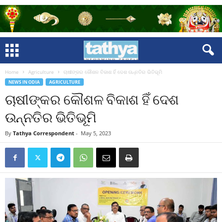
Home
Agriculture
ଚାଷୀଙ୍କର କୌଶଳ ବିକାଶ ହିଁ ଦେଶ ଉନ୍ନତିର ଭିତିଭୂମି
NEWS IN ODIA
AGRICULTURE
ଚାଷୀଙ୍କର କୌଶଳ ବିକାଶ ହିଁ ଦେଶ
ଉନ୍ନତିର ଭିତିଭୂମି
By
Tathya Correspondent
-
May 5, 2023