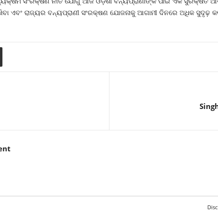
ୟକ୍ଷମ ସଂରକ୍ଷଣ ନୀତି ଯୋଗୁଁ ଆଜି ଓଡ଼ିଶା ବନ୍ୟପ୍ରାଣୀଙ୍କ ପାଇଁ ଏକ ସୁରକ୍ଷିତ ଆଶ
 ରଖିବା ଏବଂ ରାଜ୍ୟର ବନ୍ୟପ୍ରାଣୀ ସଂରକ୍ଷଣ ଯୋଜନାକୁ ଆଗାମୀ ଦିନରେ ଅଧିକ ସୁଦୃଢ଼ 
Sing
ent
Disc