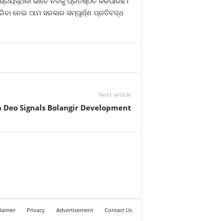
୍ରୟସ୍ଥଳୀ ଭାବେ ନିଜକୁ ପ୍ରତିଷ୍ଠିତ କରିପାରିଛି।
କରିବା ନେଇ ଆମ ସରକାର ସମ୍ପୂର୍ଣ୍ଣ ପ୍ରତିବଦ୍ଧ
Next article
h Deo Signals Bolangir Development
laimer
Privacy
Advertisement
Contact Us