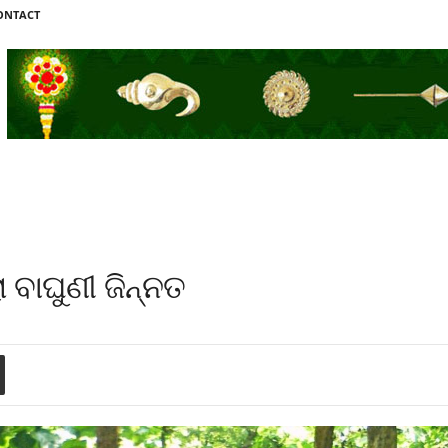
ONTACT
 ବାଘୁଣୀ ଜିନ୍ନତ