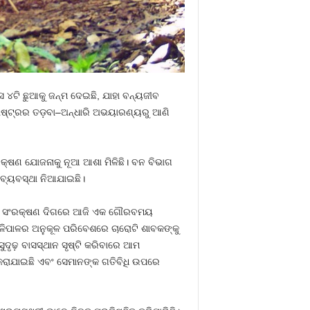
 ୪ଟି ଛୁଆକୁ ଜନ୍ମ ଦେଇଛି, ଯାହା ବନ୍ୟଜୀବ
ାଷ୍ଟ୍ରର ତଡ଼ବା–ଅନ୍ଧାରି ଅଭୟାରଣ୍ୟରୁ ଆଣି
କ୍ଷଣ ଯୋଜନାକୁ ନୂଆ ଆଶା ମିଳିଛି। ବନ ବିଭାଗ
 ବ୍ୟବସ୍ଥା ନିଆଯାଇଛି।
୍ରାଣୀ ସଂରକ୍ଷଣ ଦିଗରେ ଆଜି ଏକ ଗୌରବମୟ
ମିଳିପାଳର ଅନୁକୂଳ ପରିବେଶରେ ଚାରୋଟି ଶାବକଙ୍କୁ
ୁଦୃଢ଼ ବାସସ୍ଥାନ ସୃଷ୍ଟି କରିବାରେ ଆମ
 କରାଯାଇଛି ଏବଂ ସେମାନଙ୍କ ଗତିବିଧି ଉପରେ