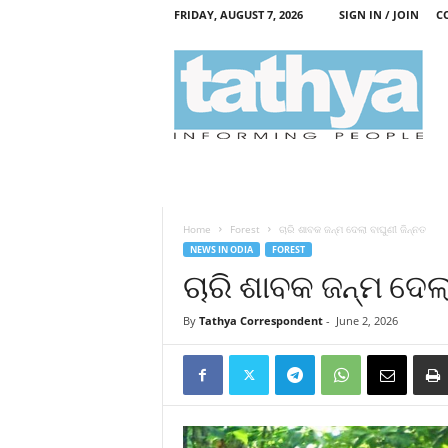
FRIDAY, AUGUST 7, 2026
SIGN IN / JOIN
C
T
a
t
h
y
a
Home
Forest
ଚାରି ଶାବକ ଜନ୍ମ ଦେଲା ବାଘୁଣୀ ଜିନ୍ନତ
NEWS IN ODIA
FOREST
ଚାରି ଶାବକ ଜନ୍ମ ଦେଲା
By
Tathya Correspondent
-
June 2, 2026