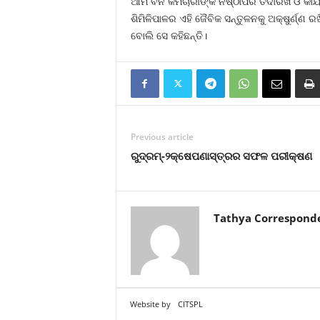
ଆମ ବନ କର୍ମଚାରୀଙ୍କ ନିଷ୍ଠାପର ତଦାରଖ ଓ କାର୍ଯ୍
ଶିମିଳିପାଳର ଏହି ଜୈବିକ ସନ୍ତୁଳନକୁ ଅକ୍ଷୁର୍ଣ୍ଣ
ବୋଲି ସେ କହିଛନ୍ତି।
Previous article
ରୁଦ୍ରମ୍-୨କ୍ଷେପଣାସ୍ତ୍ରର ସଫଳ ପରୀକ୍ଷଣ
Tathya Correspond
Website by
CITSPL