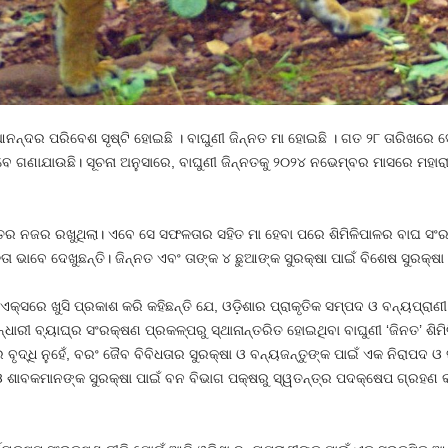
ନ୍ଦର ପରିବେଶ ସୃଷ୍ଟି ହୋଇଛି । ବାଘୁଣୀ ଜିନ୍ନତ ମା ହୋଇଛି । ଗତ ୨୮ ତାରିଖରେ ସେ
େ ଗଣାଯାଉଛି। ସୂଚନା ଅନୁସାରେ, ବାଘୁଣୀ ଜିନ୍ନତକୁ ୨୦୨୪ ନଭେମ୍ବର ମାସରେ ମହାର
୍ତର ନଜର ରଖୁଥିଲା। ଏବେ ସେ ସଫଳତାର ସହିତ ମା ହେବା ପରେ ଶିମିଳିପାଳର ବାଘ ସଂର
 ଭାବେ ଦେଖୁଛନ୍ତି। ଜିନ୍ନତ ଏବଂ ତାଙ୍କ ୪ ଛୁଆଙ୍କ ସୁରକ୍ଷା ପାଇଁ ବିଶେଷ ସୁରକ୍ଷା
ଏକ୍ସରେ ଖୁସି ପ୍ରକାଶ କରି କହିଛନ୍ତି ଯେ, ଓଡ଼ିଶାର ପ୍ରାକୃତିକ ସମ୍ପଦ ଓ ବନ୍ୟପ
ଧାରୀ ବ୍ୟାଘ୍ର ସଂରକ୍ଷଣ ପ୍ରକଳ୍ପରୁ ସ୍ଥାନାନ୍ତରିତ ହୋଇଥିବା ବାଘୁଣୀ ‘ଜିନତ’ ଶି
ୃଦ୍ଧି ନୁହେଁ, ବରଂ ଜୈବ ବିବିଧତାର ସୁରକ୍ଷା ଓ ବନ୍ୟଜନ୍ତୁଙ୍କ ପାଇଁ ଏକ ନିରାପଦ ଓ ସ
ା’ ଓ ଶାବକମାନଙ୍କ ସୁରକ୍ଷା ପାଇଁ ବନ ବିଭାଗ ପକ୍ଷରୁ ସ୍ୱତନ୍ତ୍ର ପଦକ୍ଷେପ ଗ୍ରହଣ