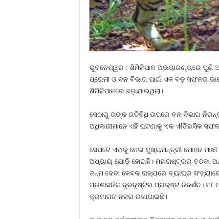
ଭୁବନେଶ୍ୱର : ଶିମିଳିପାଳ ଅଭୟାରଣ୍ୟରେ ପୁଣି ଆନ
ପ୍ରେମୀ ଓ ବନ ବିଭାଗ ପାଇଁ ଏକ ବଡ଼ ସଫଳତା ଭାବ
ଶିମିଳିପାଳରେ ଛଡ଼ାଯାଇଥିଲା।
ସେଠାରୁ ତାଙ୍କ ଗତିବିଧି ଉପରେ ବନ ବିଭାଗ ନିରନ
ଅଧିକାରୀମାନେ ଏହି ଘଟଣାକୁ ଏକ ଐତିହାସିକ ସଫଳତା
ସେପଟେ ଏହାକୁ ନେଇ ମୁଖ୍ୟମନ୍ତ୍ରୀ ମୋହନ ମାଝୀ 
ଅଧ୍ୟାୟ ଯୋଡ଼ି ହୋଇଛି। ମହାରାଷ୍ଟ୍ରର ତଡବା-ଅନ୍
ଜନ୍ମ ଦେବା କେବଳ ରାଜ୍ୟରେ ବ୍ୟାଘ୍ର ସଂଖ୍ୟାରେ ବ
ପ୍ରଶାସନିକ ଦୂରଦୃଷ୍ଟିର ପ୍ରକୃଷ୍ଟ ନିଦର୍ଶନ। ମ
କ୍ରମାଗତ ନଜର ରଖାଯାଇଛି।