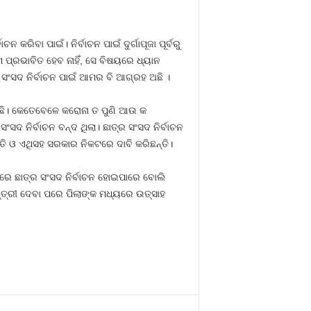
ନ କରିବା ପାଇଁ। ନିର୍ବାଚନ ପାଇଁ ଦୁର୍ଗାପୂଜା ପୂର୍ବରୁ
ପ୍ରଭାବିତ ହେବ ନାହିଁ, ସେ ବିଷୟରେ ଧ୍ୟାନ
୍ର ସଂସଦ ନିର୍ବାଚନ ପାଇଁ ଆମର ବି ଆଗ୍ରହ ଅଛି ।
ହିଛି। କେତେବେଳେ କରୋନା ତ ପୁଣି ଆଉ କ
ସଦ ନିର୍ବାଚନ ବନ୍ଦ ଥିଲା। ଛାତ୍ର ସଂସଦ ନିର୍ବାଚନ
ି ଓ ଏଥିସହ ସରକାର ନିକଟରେ ଦାବି କରିଛନ୍ତି।
ପରେ ଛାତ୍ର ସଂସଦ ନିର୍ବାଚନ ହୋଇପାରେ ବୋଲି
ମନ୍ତ୍ରୀ ଦେବା ପରେ ପିଲାଙ୍କ ମଧ୍ୟରେ ଉତ୍ସାହ