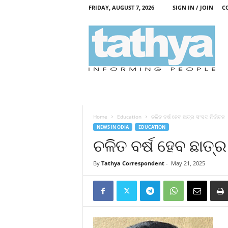
FRIDAY, AUGUST 7, 2026
SIGN IN / JOIN
C
T
a
t
h
y
a
Home
Education
ଚଳିତ ବର୍ଷ ହେବ ଛାତ୍ର ସଂସଦ ନିର୍ବାଚନ
NEWS IN ODIA
EDUCATION
ଚଳିତ ବର୍ଷ ହେବ ଛାତ୍ର
By
Tathya Correspondent
-
May 21, 2025