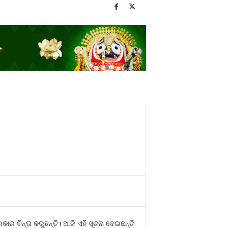
ର ଚିନ୍ତା କରୁଛନ୍ତି। ଆଜି ଏହି ସୂଚନା ଦେଇଛନ୍ତି