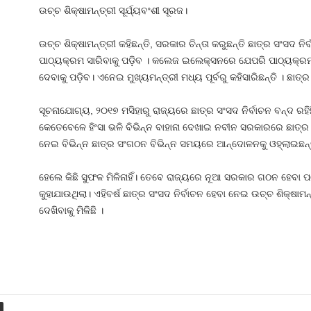
ଉଚ୍ଚ ଶିକ୍ଷାମନ୍ତ୍ରୀ ସୂର୍ଯ୍ୟବଂଶୀ ସୂରଜ।
ଉଚ୍ଚ ଶିକ୍ଷାମନ୍ତ୍ରୀ କହିଛନ୍ତି, ସରକାର ଚିନ୍ତା କରୁଛନ୍ତି ଛାତ୍ର ସଂସଦ ନିର୍ବାଚ
ପାଠ୍ୟକ୍ରମ ସାରିବାକୁ ପଡ଼ିବ । କଲେଜ ଇଲେକ୍ସନରେ ଯେପରି ପାଠ୍ୟକ୍ରମ 
ଦେବାକୁ ପଡ଼ିବ। ଏନେଇ ମୁଖ୍ୟମନ୍ତ୍ରୀ ମଧ୍ୟ ପୂର୍ବରୁ କହିସାରିଛନ୍ତି । ଛାତ
ସୂଚନାଯୋଗ୍ୟ, ୨୦୧୭ ମସିହାରୁ ରାଜ୍ୟରେ ଛାତ୍ର ସଂସଦ ନିର୍ବାଚନ ବନ୍ଦ ର
କେତେବେଳେ ହିଂସା ଭଳି ବିଭିନ୍ନ ବାହାନା ଦେଖାଇ ନବୀନ ସରକାରରେ ଛାତ୍ର ସଂ
ନେଇ ବିଭିନ୍ନ ଛାତ୍ର ସଂଗଠନ ବିଭିନ୍ନ ସମୟରେ ଆନ୍ଦୋଳନକୁ ଓହ୍ଲାଇଛନ୍ତ
ହେଲେ କିଛି ସୁଫଳ ମିଳିନାହିଁ। ତେବେ ରାଜ୍ୟରେ ନୂଆ ସରକାର ଗଠନ ହେବା 
କୁହାଯାଉଥିଲା। ଏହିବର୍ଷ ଛାତ୍ର ସଂସଦ ନିର୍ବାଚନ ହେବା ନେଇ ଉଚ୍ଚ ଶିକ୍ଷା
ଦେଖିବାକୁ ମିଳିଛି ।