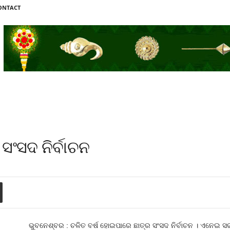
ONTACT
 ସଂସଦ ନିର୍ବାଚନ
ଭୁବନେଶ୍ବର : ଚଳିତ ବର୍ଷ ହୋଇପାରେ ଛାତ୍ର ସଂସଦ ନିର୍ବାଚନ । ଏନେଇ ସରକା