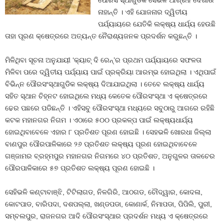
ପୌରସଂସ୍ଥାଗୁଡିକ ସେଭଳି ଆଗ୍ରହ ଦେଖାଉ
ନାହାନ୍ତି । ଏହି ଯୋଜନାର ଦ୍ୱିତୀୟ
ପର୍ଯ୍ୟାୟରେ ଯେତିକି ଲକ୍ଷ୍ୟ ଧାର୍ଯ୍ୟ ହେଉଛି
ତାହା ପୂରଣ କ୍ଷେତ୍ରରେ ଅତ୍ୟନ୍ତ ନୈରାଶ୍ୟଜନକ ପ୍ରଦର୍ଶନ କରୁଛନ୍ତି ।
ମିଳିଥିବା ସୂଚନା ଅନୁଯାୟୀ ‘କ୍ୟାଚ୍‍ ଦି ରେନ୍‍’ର ପ୍ରଥମ ପର୍ଯ୍ୟାୟରେ ସଫଳତା
ମିଳିବା ପରେ ଦ୍ୱିତୀୟ ପର୍ଯ୍ୟାୟ ପାଇଁ ପ୍ରକ୍ରିୟା ଆରମ୍ଭ ହୋଇଥିଲା । ଏଥିପାଇଁ
ବିଭିନ୍ନ ପୌରସଂସ୍ଥାଗୁଡିକ ଲକ୍ଷ୍ୟ ଦିଆଯାଇଥିଲା । ତେବେ ଲକ୍ଷ୍ୟ ଧାର୍ଯ୍ୟ
ସହିତ ସ୍ଥାନ ଚିହ୍ନଟ ହୋଇଥିଲେ ମଧ୍ୟ କେତେକ ପୌରସଂସ୍ଥା ଏ କ୍ଷେତ୍ରରେ
ଢେର ପଛରେ ପଡିଛନ୍ତି । ଏହିସବୁ ପୌରସଂସ୍ଥା ମଧ୍ୟରେ ସବୁଠାରୁ ଆଗରେ ରହିଛି
କଟକ ମହାନଗର ନିଗମ । ଏଠାରେ ୫୦୦ ପ୍ରକଳ୍ପ ପାଇଁ ଲକ୍ଷ୍ୟଧାର୍ଯ୍ୟ
ହୋଇଥିବାବେଳେ ଏହାର ୮ ପ୍ରତିଶତ ପୂରଣ ହୋଇଛି । ସେହଭଳି ଖୋରଧା ଜିଲ୍ଲା
ବାଣପୁର ପୌରପାଳିକାରେ ୨୬ ପ୍ରତିଶତ ଲକ୍ଷ୍ୟ ପୂରଣ ହୋଇଥିବାବେଳେ
ଗଞ୍ଜାମର ବ୍ରହ୍ମପୁର ମହାନଗର ନିଗମରେ ୪୦ ପ୍ରତିଶତ, ଅନୁଗୁଳର ତାଳଚେର
ପୌରପାଳିକାରେ ୫୭ ପ୍ରତିଶତ ଲକ୍ଷ୍ୟ ପୂରଣ ହୋଇଛି ।
ସେହିଭଳି କଣ୍ଟାବାଞ୍ଝି, ଟିଟିଲାଗଡ, ନିଳଗିରି, ଆଠଗଡ, ଚୌଦ୍ୱାର, କୋଦଳା,
କୋଟପାଡ, ବାରିପଦା, ଦଶପଲ୍ଲା, ଖଣ୍ଡପଡା, କୋଣାର୍କ, ନିମାପଡା, ପିପିଲି, ପୁରୀ,
ସମ୍ବଲପୁର, ରାଜନଗର ଆଦି ପୌରସଂସ୍ଥାର ପ୍ରଦର୍ଶନ ମଧ୍ୟ ଏ କ୍ଷେତ୍ରରେ