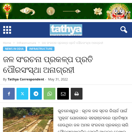
Home
Infrastructure
ଜଳ ସଂରଚନା ପ୍ରକଳ୍ପ ପ୍ରତି ପୌରସଂସ୍ଥା ଅନାଗ୍ରହୀ
NEWS IN ODIA
INFRASTRUCTURE
ଜଳ ସଂରଚନା ପ୍ରକଳ୍ପ ପ୍ରତି
ପୌରସଂସ୍ଥା ଅନାଗ୍ରହୀ
By
Tathya Correspondent
-
May 31, 2022
ଭୁବନେଶ୍ୱର : ଭୂତଳ ଜଳ ସ୍ତର ରିଚାର୍ଜ ପାଇଁ
‘ମୁକ୍ତା’ ଯୋଜନାରେ ସହରାଞ୍ଚଳରେ ପ୍ରତିଷ୍ଠା
ହେଉଥିବା ଜଳ ଅମଳ ସଂରଚନା ପ୍ରକଳ୍ପ ଲାଗି