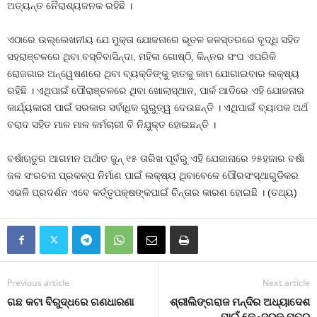
ଅତ୍ୟନ୍ତ ନୈରାଶ୍ୟଜନକ ରହିଛି ।
ଏଠାରେ ଉଲ୍ଲେଖନୀୟ ଯେ ମୁକ୍ତା ଯୋଜନାରେ ଭୂତଳ ଜଳସ୍ତରରେ ବୃଦ୍ଧି ସହିତ
ସହରାଞ୍ଚଳରେ ଥିବା ବସ୍ତିବାସିନ୍ଦା, ମହିଳା ଗୋଷ୍ଠି, କିନ୍ନର ସଂଘ ଏପରିକି
ରୋଜଗାର ଅନ୍ୱେଷଣରେ ଥିବା ବ୍ୟକ୍ତିଙ୍କୁ ହାତକୁ କାମ ଯୋଗାଇବାର ଲକ୍ଷ୍ୟ
ରହିଛି । ଏଥିପାଇଁ ପୌରାଞ୍ଚଳରେ ଥିବା ଖୋଲାସ୍ଥାନ, ପାର୍କ ଆଦିରେ ଏହି ଯୋଜନାର
କାର୍ଯ୍ୟକାରୀ ପାଇଁ ସରକାର ସର୍ବାଧିକ ଗୁରୁତ୍ୱ ଦେଉଛନ୍ତି । ଏଥିପାଇଁ ବ୍ୟାପକ ଅର୍ଥ
ବରାଦ ସହିତ ମାଳ ମାଳ କର୍ମଚାରୀ ବି ନିଯୁକ୍ତ ହୋଇଛନ୍ତି ।
ବର୍ଷାଋତୁର ଆଗମନ ଅର୍ଥାତ ଜୁନ୍‍ ୧୫ ତାରିଖ ପୂର୍ବରୁ ଏହି ଯେଜାନାରେ ୨୫ହଜାର ବର୍ଷା
ଜଳ ସଂରଚନା ପ୍ରକଳ୍ପ ନିର୍ମାଣ ପାଇଁ ଲକ୍ଷ୍ୟ ଥିବାବେଳେ ପୌରସଂସ୍ଥାଗୁଡିକର
ଏଭଳି ପ୍ରଦର୍ଶନ ଏବେ କର୍ତ୍ତୃପକ୍ଷଙ୍କପାଇଁ ଚିନ୍ତାର କାରଣ ହୋଇଛି । (ତଥ୍ୟ)
Previous article
Next article
ଗଛ କଟା ବିରୁଦ୍ଧରେ ଗଣଧାରଣା
ଶ୍ରୀଲିଙ୍ଗରାଜ ମନ୍ଦିର ଅଧ୍ୟାଦେଶ
ପାଇଁ କେନ୍ଦ୍ରକୁ ପତ୍ର