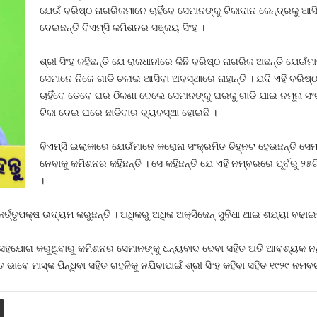
ଯେଉଁ ବରିଷ୍ଠ ନାଗରିକମାନେ ଚାହିଁବେ ସେମାନଙ୍କୁ ଟିକାଦାନ କେନ୍ଦ୍ରକୁ ଆସି
ଦେଇଛନ୍ତି ବିଏମ୍‍ସି କମିଶନର ସଞ୍ଜୟ ସିଂହ ।
ଶ୍ରୀ ସିଂହ କହିଛନ୍ତି ଯେ ରାଜଧାନୀରେ କିଛି ବରିଷ୍ଠ ନାଗରିକ ଅଛନ୍ତି ଯେଉଁ
ସେମାନେ ନିଜେ ଗାଡି ଚଳାଇ ଆସିବା ଅବସ୍ଥାରେ ନାହାନ୍ତି । ଯଦି ଏହି ବରିଷ
ଚାହିଁବେ ତେବେ ଘର ଠିକଣା ଦେଲେ ସେମାନଙ୍କୁ ଘରକୁ ଗାଡି ଯାଇ ନମୂନା ସଂଗ
ଟିକା ଦେଇ ଘରେ ଛାଡିବାର ବ୍ୟବସ୍ଥା ହୋଇଛି ।
ବିଏମ୍‍ସି ଇଲାକାରେ ଯେଉଁମାନେ କରୋନା ସଂକ୍ରମିତ ଚିହ୍ନଟ ହେଉଛନ୍ତି ସେମା
ନେବାକୁ କମିଶନର କହିଛନ୍ତି । ସେ କହିଛନ୍ତି ଯେ ଏହି ନମ୍ବରରେ ପୂର୍ବରୁ ୨୫
।
ତ୍ତୃପକ୍ଷ ଉଦ୍ୟମ କରୁଛନ୍ତି । ଅଧିକରୁ ଅଧିକ ଅକ୍ସିଜେନ୍‍ ସୁବିଧା ଥାଇ ଶଯ୍ୟା ବଢାଇବାକ
ଶେଷ ସହଯୋଗ କରୁଥିବାରୁ କମିଶନର ସେମାନଙ୍କୁ ଧନ୍ୟବାଦ ଦେବା ସହିତ ଅତି ଆବଶ୍ୟକ ନଥି
 ଭାବେ ମାସ୍କ ପିନ୍ଧିବା ସହିତ ଗହଳିକୁ ନଯିବାପାଇଁ ଶ୍ରୀ ସିଂହ କହିବା ସହିତ ୧୯୨୯ ନମ