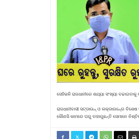
ସେହିଭଳି ରାଜଧାନୀରେ ଶଯ୍ୟା ସଂଖ୍ୟା ବଢାଇବାକୁ କର୍
ରାଜଧାନୀବାସୀ ସଟ୍‍ଡାଉନ୍‍ ଓ ଲକ୍‍ଡାଉନ୍‍ରେ ବି
କୌଣସି କାମରେ ଘରୁ ବାହାରୁଛନ୍ତି ସେମାନେ ନିଶ୍ଚିତ