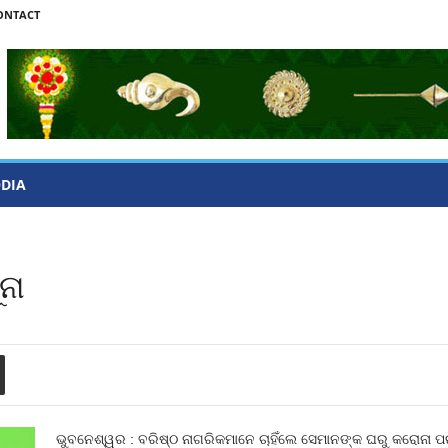
ONTACT
ODIA
ନା
ଭୁବନେଶ୍ୱର : ବରିଷ୍ଠ ନାଗରିକମାନେ ଚାହିଁଲେ ସେମାନଙ୍କ ଘରୁ କରୋନା ପରୀ