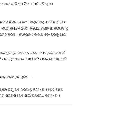
ବାପାଇଁ ଗାଡି ପଠାଯିବ । ଆଜି ଏହି ସୂଚନା
ମାନଙ୍କ ନିକଟରେ ସେମାନଙ୍କ ପିଲାମାନେ ନାହାନ୍ତି ଓ
୍ଠ ନାଗରିକମାନେ ନିଜର କରୋନା ପରୀକ୍ଷା କରାଇବାକୁ
୍ରହ କରିବ । ସେହିଭଳି ଟିକାଦାନ କେନ୍ଦ୍ରକୁ ଆଣି
ନେ ତୁରନ୍ତ ୧୯୨୯ ନମ୍ବରକୁ ଫୋନ୍‍ କରି ପରାମର୍ଶ
ଟି ଲାଇନ୍‍ ଥିବାବେଳେ ଆଉ ୫ଟି ଲାଇନ୍‍ ଯୋଡାଯାଉଛି
ୁ ପ୍ରସ୍ତୁତି ଚାଲିଛି ।
ଲେ ଘରୁ ନବାହାରିବାକୁ କହିଛନ୍ତି । ଯେଉଁମାନେ
ବରର ପରାମର୍ଶ ନେବାପାଇଁ ଅନୁରୋଧ କରିଛନ୍ତି ।