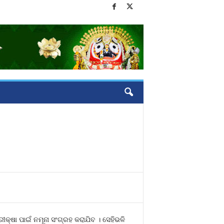
କ୍ଷା ପାଇଁ ନମୂନା ସଂଗ୍ରହ କରାଯିବ । ସେହିଭଳି