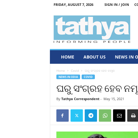
FRIDAY, AUGUST 7, 2026
SIGN IN / JOIN
C
T
a
t
h
y
a
HOME
ABOUT US
NEWS IN 
Home
Covid
ଘରୁ ସଂଗ୍ରହ ହେବ ନମୂନା
NEWS IN ODIA
COVID
ଘରୁ ସଂଗ୍ରହ ହେବ ନମୂ
By
Tathya Correspondent
-
May 15, 2021