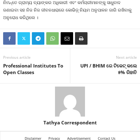
ନିମନ୍ତେ ଗ୍ରାମ୍ୟ ବ୍ୟାଙ୍କର ଅଧିକାରୀ ଏବଂ କର୍ମଚାରୀମାନଙ୍କୁ ସାଧୁବାଦ
ଜଣାଇବା ସହ ନିଜ ନିଜ ଜୀବନଧାରାରେ କୋଭିଡ଼୍ ନିୟମ ଅନୁପାଳନ ଜାରି ରଖିବାକୁ
ଅନୁରୋଧ କରିଥିଲେ ।
Previous article
Next article
Professional Institutes To
UPI / BHIM ରେ ଟିକେଟ୍ କଲେ
Open Classes
୫% ରିହାତି
Tathya Correspondent
Disclaimer
Privacy
Advertisement
Contact Us