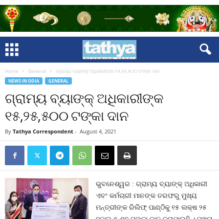
Home
General
ଗ୍ରାମ୍ୟ ବ୍ୟାଙ୍କ୍ ଅଧିକାରୀଙ୍କ ୧୫,୨୫,୫୦୦ ଟଙ୍କା ଦାନ
NEWS IN ODIA
GENERAL
ଗ୍ରାମ୍ୟ ବ୍ୟାଙ୍କ୍ ଅଧିକାରୀଙ୍କ
୧୫,୨୫,୫୦୦ ଟଙ୍କା ଦାନ
By
Tathya Correspondent
-
August 4, 2021
ଭୁବନେଶ୍ୱର : ଗ୍ରାମ୍ୟ ବ୍ୟାଙ୍କ୍ ଅଧିକାରୀ
ଏବଂ କର୍ମଚାରୀ ମାନଙ୍କ ତରଫରୁ ମୁଖ୍ୟ
ମନ୍ତ୍ରୀଙ୍କ ରିଲିଫ୍ ପାଣ୍ଠିକୁ ୧୫ ଲକ୍ଷ ୨୫