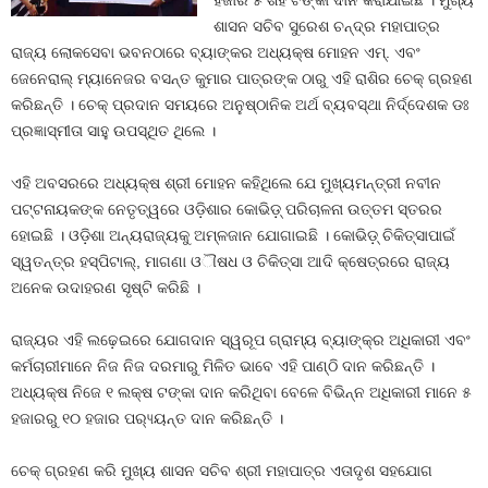
ହଜାର ୫ ଶହ ଟଙ୍କା ଦାନ କରାଯାଇଛି । ମୁଖ୍ୟ
ଶାସନ ସଚିବ ସୁରେଶ ଚନ୍ଦ୍ର ମହାପାତ୍ର
ରାଜ୍ୟ ଲୋକସେବା ଭବନଠାରେ ବ୍ୟାଙ୍କର ଅଧ୍ୟକ୍ଷ ମୋହନ ଏମ୍. ଏବଂ
ଜେନେରାଲ୍ ମ୍ୟାନେଜର ବସନ୍ତ କୁମାର ପାତ୍ରଙ୍କ ଠାରୁ ଏହି ରାଶିର ଚେକ୍ ଗ୍ରହଣ
କରିଛନ୍ତି । ଚେକ୍ ପ୍ରଦାନ ସମୟରେ ଅନୁଷ୍ଠାନିକ ଅର୍ଥ ବ୍ୟବସ୍ଥା ନିର୍ଦ୍ଦେଶକ ଡଃ
ପ୍ରଜ୍ଞାସ୍ମୀତା ସାହୁ ଉପସ୍ଥିତ ଥିଲେ ।
ଏହି ଅବସରରେ ଅଧ୍ୟକ୍ଷ ଶ୍ରୀ ମୋହନ କହିଥିଲେ ଯେ ମୁଖ୍ୟମନ୍ତ୍ରୀ ନବୀନ
ପଟ୍ଟନାୟକଙ୍କ ନେତୃତ୍ୱରେ ଓଡ଼ିଶାର କୋଭିଡ଼୍ ପରିଚାଳନା ଉତ୍ତମ ସ୍ତରର
ହୋଇଛି । ଓଡ଼ିଶା ଅନ୍ୟରାଜ୍ୟକୁ ଅମ୍ଳଜାନ ଯୋଗାଇଛି । କୋଭିଡ଼୍ ଚିକିତ୍ସାପାଇଁ
ସ୍ୱତନ୍ତ୍ର ହସ୍ପିଟାଲ୍, ମାଗଣା ଓୗଷଧ ଓ ଚିକିତ୍ସା ଆଦି କ୍ଷେତ୍ରରେ ରାଜ୍ୟ
ଅନେକ ଉଦାହରଣ ସୃଷ୍ଟି କରିଛି ।
ରାଜ୍ୟର ଏହି ଲଢ଼େଇରେ ଯୋଗଦାନ ସ୍ୱରୂପ ଗ୍ରାମ୍ୟ ବ୍ୟାଙ୍କ୍ର ଅଧିକାରୀ ଏବଂ
କର୍ମଚାରୀମାନେ ନିଜ ନିଜ ଦରମାରୁ ମିଳିତ ଭାବେ ଏହି ପାଣ୍ଠି ଦାନ କରିଛନ୍ତି ।
ଅଧ୍ୟକ୍ଷ ନିଜେ ୧ ଲକ୍ଷ ଟଙ୍କା ଦାନ କରିଥିବା ବେଳେ ବିଭିନ୍ନ ଅଧିକାରୀ ମାନେ ୫
ହଜାରରୁ ୧୦ ହଜାର ପର‌୍ୟ୍ୟନ୍ତ ଦାନ କରିଛନ୍ତି ।
ଚେକ୍ ଗ୍ରହଣ କରି ମୁଖ୍ୟ ଶାସନ ସଚିବ ଶ୍ରୀ ମହାପାତ୍ର ଏତାଦୃଶ ସହଯୋଗ