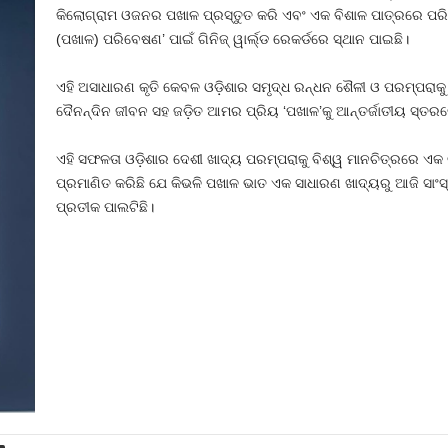
କିଲୋଗ୍ରାମ ଓଜନର ପଖାଳ ପ୍ରସ୍ତୁତ କରି ଏବଂ ଏକ ବିଶାଳ ପାତ୍ରରେ ପରିବ
(ପଖାଳ) ପରିବେଷଣ’ ପାଇଁ ଗିନିଜ୍ ୱାର୍ଲ୍ଡ ରେକର୍ଡରେ ସ୍ଥାନ ପାଇଛି।
ଏହି ଅସାଧାରଣ କୃତି କେବଳ ଓଡ଼ିଶାର ସମୃଦ୍ଧ ରନ୍ଧନ ଶୈଳୀ ଓ ପରମ୍ପରାକୁ ସମ
ଦୈନନ୍ଦିନ ଜୀବନ ସହ ଜଡ଼ିତ ଆମର ପ୍ରିୟ ‘ପଖାଳ’କୁ ଆନ୍ତର୍ଜାତୀୟ ସ୍ତ
ଏହି ସଫଳତା ଓଡ଼ିଶାର ଦେଶୀ ଖାଦ୍ୟ ପରମ୍ପରାକୁ ବିଶ୍ୱ ମାନଚିତ୍ରରେ ଏକ ଗୁ
ପ୍ରମାଣିତ କରିଛି ଯେ କିଭଳି ପଖାଳ ଭାତ ଏକ ସାଧାରଣ ଖାଦ୍ୟରୁ ଆଜି ସାଂସ୍
ପ୍ରତୀକ ପାଲଟିଛି।