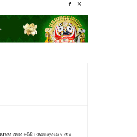
 ସଫଳତା ହାସଲ କରିଛି। ଏକାସାଙ୍ଗରେ ୧,୧୭୪