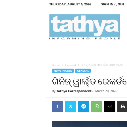
THURSDAY, AUGUST 6, 2026
SIGN IN / JOIN
T
a
t
h
y
a
Home
General
ଗିନିଜ୍ ୱାର୍ଲ୍ଡ ରେକର୍ଡରେ ଓଡ଼ିଶା ପଖାଳ
NEWS IN ODIA
GENERAL
ଗିନିଜ୍ ୱାର୍ଲ୍ଡ ରେକର୍
By
Tathya Correspondent
-
March 20, 2026