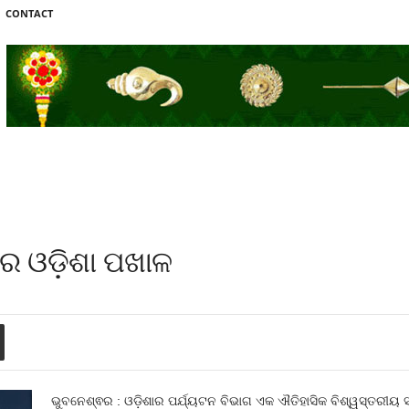
CONTACT
ଡରେ ଓଡ଼ିଶା ପଖାଳ
ଭୁବନେଶ୍ଵର : ଓଡ଼ିଶାର ପର୍ଯ୍ୟଟନ ବିଭାଗ ଏକ ଐତିହାସିକ ବିଶ୍ୱସ୍ତରୀୟ