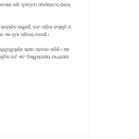
େଷଣ କରି ‘ବୃହତ୍ତମ ଫର୍ମେଣ୍ଟେଡ୍ ରାଇସ୍
୍ମାନିତ କରୁନାହିଁ, ବରଂ ଓଡ଼ିଆ ସଂସ୍କୃତି ଓ
ରରେ ଏକ ନୂଆ ପରିଚୟ ଦେଇଛି।
ରୁତ୍ୱପୂର୍ଣ୍ଣ ସ୍ଥାନ ପ୍ରଦାନ କରିଛି। ଏହା
କୃତିକ ଗର୍ବ ଏବଂ ବିଶ୍ୱସ୍ତରୀୟ ମାନ୍ୟତାର