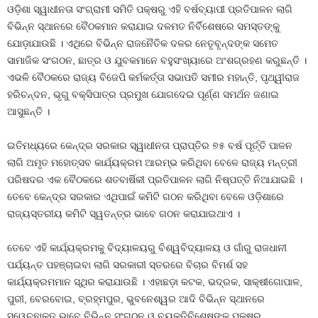
ଓଡ଼ିଶା ସ୍ୱାଧୀନତା ସଂଗ୍ରାମୀ ସମିତି ପକ୍ଷରୁ ଏହି ବର୍ଷବ୍ୟାପୀ ପ୍ରତିପାଳନ ଲାଗି
ବିଭିନ୍ନ ସ୍ଥାନରେ ବୈଠକମାନ କରାଯାଇ ଦଳମତ ନିର୍ବିଶେଷରେ ସମସ୍ତଙ୍କୁ
ଯୋଡ଼ାଯାଉଛି । ଏଥିରେ ବିଭିନ୍ନ ରାଜନୈତିକ ଦଳର ନେତୃବୃନ୍ଦଙ୍କ ସମେତ
ସାମାଜିକ ସଂଗଠନ, ଛାତ୍ର ଓ ଯୁବକମାନେ ବହୁସଂଖ୍ୟାରେ ଅଂଶଗ୍ରହଣ କରୁଛନ୍ତି ।
ଏଭଳି ବୈଠକରେ ରାଜ୍ୟ ବିଜେପି କର୍ମକର୍ତ୍ତା ସଭାପତି ସମୀର ମହାନ୍ତି, ପୃଥ୍ୱୀରାଜ
ହରିଚନ୍ଦନ, ଭୃଗୁ ବକ୍ସିପାତ୍ର ପ୍ରମୁଖ ଯୋଗଦେଇ ପୂର୍ଣ୍ଣ ସମର୍ଥନ ଜଣାଇ
ଆସୁଛନ୍ତି ।
ଇତିମଧ୍ୟରେ କେନ୍ଦ୍ର ସରକାର ସ୍ୱାଧୀନତା ପ୍ରାପ୍ତିର ୭୫ ବର୍ଷ ପୂର୍ତ୍ତି ପାଳନ
ଲାଗି ଅମୃତ ମହୋତ୍ସବ କାର୍ଯ୍ୟକ୍ରମ ଆରମ୍ଭ କରିଥିବା ବେଳେ ରାଜ୍ୟ ମନ୍ତ୍ରୀ
ପରିଷଦର ଏକ ବୈଠକରେ ଶତବାର୍ଷିକୀ ପ୍ରତିପାଳନ ଲାଗି ନିଷ୍ପତ୍ତି ନିଆଯାଇଛି ।
ତେବେ କେନ୍ଦ୍ର ସରକାର ଏଥିପାଇଁ କମିଟି ଗଠନ କରିଥିବା ବେଳେ ଓଡ଼ିଶାରେ
ରାଜ୍ୟସ୍ତରୀୟ କମିଟି ସ୍ୱତନ୍ତ୍ର ଭାବେ ଗଠନ କରାଯାଇଥାଏ ।
ତେବେ ଏହି କାର୍ଯ୍ୟକ୍ରମକୁ ବିଦ୍ୟାଳୟରୁ ବିଶ୍ୱବିଦ୍ୟାଳୟ ଓ ଗାଁରୁ ରାଜଧାନୀ
ପର୍ଯ୍ୟନ୍ତ ପହଞ୍ଚାଇବା ଲାଗି ସରକାରୀ ସ୍ତରରେ ବିଚାର ବିମର୍ଶ ସହ
କାର୍ଯ୍ୟକ୍ରମମାନ ସ୍ଥିର କରାଯାଉଛି । ଏହାଛଡ଼ା କଟକ, ଭଦ୍ରକ, ସାକ୍ଷୀଗୋପାଳ,
ପୁରୀ, ବେରବୋଇ, ବ୍ରହ୍ମପୁର, ଭୁବନେଶ୍ୱର ଆଦି ବିଭିନ୍ନ ସ୍ଥାନରେ
ସ୍ୱେଚ୍ଛାକୃତ ଭାବେ ବିଭିନ୍ନ ସଂଗଠନ ଓ ବ୍ୟକ୍ତିବିଶେଷଙ୍କ ପକ୍ଷରୁ