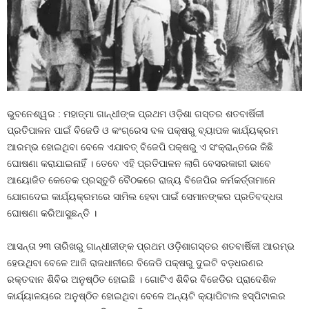
ଭୁବନେଶ୍ୱର : ମହାତ୍ମା ଗାନ୍ଧୀଙ୍କ ପ୍ରଥମ ଓଡ଼ିଶା ଗସ୍ତର ଶତବାର୍ଷିକୀ
ପ୍ରତିପାଳନ ପାଇଁ ବିଜେଡି ଓ କଂଗ୍ରେସ ଦଳ ପକ୍ଷରୁ ବ୍ୟାପକ କାର୍ଯ୍ୟକ୍ରମ
ଆରମ୍ଭ ହୋଇଥିବା ବେଳେ ଏଯାବତ୍‍ ବିଜେପି ପକ୍ଷରୁ ଏ ସଂକ୍ରାନ୍ତରେ କିଛି
ଘୋଷଣା କରାଯାଇନାହିଁ । ତେବେ ଏହି ପ୍ରତିପାଳନ ଲାଗି ବେସରକାରୀ ଭାବେ
ଆୟୋଜିତ କେତେକ ପ୍ରସ୍ତୁତି ବୈଠକରେ ରାଜ୍ୟ ବିଜେପିର କର୍ମକର୍ତ୍ତାମାନେ
ଯୋଗଦେଇ କାର୍ଯ୍ୟକ୍ରମରେ ସାମିଲ ହେବା ପାଇଁ ସେମାନଙ୍କର ପ୍ରତିବଦ୍ଧତା
ଘୋଷଣା କରିଆସୁଛନ୍ତି ।
ଆସନ୍ତା ୨୩ ତାରିଖରୁ ଗାନ୍ଧୀଜୀଙ୍କ ପ୍ରଥମ ଓଡ଼ିଶାଗସ୍ତର ଶତବାର୍ଷିକୀ ଆରମ୍ଭ
ହେଉଥିବା ବେଳେ ଆଜି ରାଜଧାନୀରେ ବିଜେଡି ପକ୍ଷରୁ ଦୁଇଟି ବଡ଼ଧରଣର
ରକ୍ତଦାନ ଶିବିର ଅନୁଷ୍ଠିତ ହୋଇଛି । ଗୋଟିଏ ଶିବିର ବିଜେଡିର ପ୍ରାଦେଶିକ
କାର୍ଯ୍ୟାଳୟରେ ଅନୁଷ୍ଠିତ ହୋଇଥିବା ବେଳେ ଅନ୍ୟଟି କ୍ୟାପିଟାଲ ହସ୍ପିଟାଲର