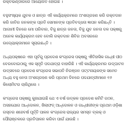
ରକ୍ତଭଣ୍ଡାରରେ ଆୟୋଜିତ ହୋଇଛି ।
ବହୁସଂଖ୍ୟକ ଯୁବକ ଓ ଛାତ୍ର ଏହି କାର୍ଯ୍ୟକ୍ରମରେ ଅଂଶଗ୍ରହଣ କରି ରକ୍ତଦାନ
କରି ଜାତିର ଜନକଙ୍କ ପ୍ରତି ସେମାନଙ୍କ ପ୍ରତିବଦ୍ଧତା ଜ୍ଞାପନ କରିଛନ୍ତି ।
ଆଗାମୀ ଦିନରେ ମୋ ପରିବାର, ବିଜୁ ଛାତ୍ର ଜନତା, ବିଜୁ ଯୁବ ଜନତା ଦଳ ପକ୍ଷରୁ
ଅନେକ କାର୍ଯ୍ୟକ୍ରମ ହେବ ବୋଲି ରକ୍ତଦାନ ଶିବିର ଅବସରରେ
ଉଦ୍ୟୋକ୍ତାମାନେ ସୂଚାଇଛନ୍ତି ।
ଅନ୍ୟପକ୍ଷରେ ଏହା ପୂର୍ବରୁ ପ୍ରଦେଶ କଂଗ୍ରେସ ପକ୍ଷରୁ ଐତିହାସିକ ଗାନ୍ଧୀ ପୀଠ
ବେରବୋଇଠାରୁ ଏକ ସ୍ମୃତି ପଦଯାତ୍ରା ବାହାରିଛି । ଏହି କାର୍ଯ୍ୟକ୍ରମର ଉଦ୍‍ଘାଟନ
ଉତ୍ସବରେ ପ୍ରଦେଶ କଂଗ୍ରେସ ସଭାପତି ନିରଞ୍ଜନ ପଟ୍ଟନାୟକଙ୍କ ସମେତ
ଅନ୍ୟ ବହୁ ନେତା ଅଂଶଗ୍ରହଣ କରି ପ୍ରଥମ ଦିନରେ ପଦଯାତ୍ରୀମାନେ ୧୬
କିଲୋମିଟର ଚାଲିଥିଲେ ।
କଂଗ୍ରେସ ପକ୍ଷରୁ କୁହାଯାଇଛି ଯେ ଏ ବର୍ଷ ଉତ୍କଳ ପ୍ରଦେଶ କମିଟି ଗଠନ,
ଅସହଯୋଗ ଆନ୍ଦୋଳନ, ଖିଲାଫତ୍‍ ଆନ୍ଦୋଳନ ଓ ଗାନ୍ଧୀଜୀଙ୍କ ପ୍ରଥମ ଓଡ଼ିଶା
ଗସ୍ତର ଶହେବର୍ଷ ପୂର୍ତ୍ତି ପାଳନ କଂଗ୍ରେସ ରାଜ୍ୟର ସମସ୍ତ ବ୍ଲକ୍‍ ଓ
ପୌରାଞ୍ଚଳରେ ପ୍ରତିପାଳନ କରିବା ପାଇଁ ଯାଉଛି ।