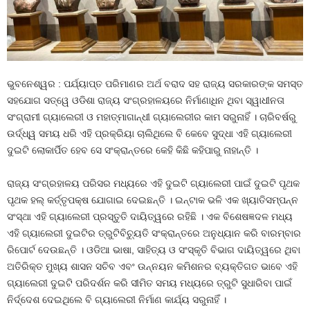
ଭୁବନେଶ୍ୱର : ପର୍ଯ୍ୟାପ୍ତ ପରିମାଣର ଅର୍ଥ ବରାଦ ସହ ରାଜ୍ୟ ସରକାରଙ୍କ ସମସ୍ତ
ସହଯୋଗ ସତ୍ୱେ ଓଡିଶା ରାଜ୍ୟ ସଂଗ୍ରହାଳୟରେ ନିର୍ମାଣାଧିନ ଥିବା ସ୍ୱାଧୀନତା
ସଂଗ୍ରାମୀ ଗ୍ୟାଲେରୀ ଓ ମହାତ୍ମାଗାନ୍ଧୀ ଗ୍ୟାଲେରୀର କାମ ସରୁନାହିଁ । ଚାରିବର୍ଷରୁ
ଉର୍ଦ୍ଧ୍ୱ ସମୟ ଧରି ଏହି ପ୍ରକ୍ରିୟା ଚାଲିଥିଲେ ବି କେବେ ସୁଦ୍ଧା ଏହି ଗ୍ୟାଲେରୀ
ଦୁଇଟି ଲୋକାର୍ପିତ ହେବ ସେ ସଂକ୍ରାନ୍ତରେ କେହି କିଛି କହିପାରୁ ନାହାନ୍ତି ।
ରାଜ୍ୟ ସଂଗ୍ରହାଳୟ ପରିସର ମଧ୍ୟରେ ଏହି ଦୁଇଟି ଗ୍ୟାଲେରୀ ପାଇଁ ଦୁଇଟି ପୃଥକ
ପୃଥକ ହଲ୍‍ କର୍ତ୍ତୃପକ୍ଷ ଯୋଗାଇ ଦେଇଛନ୍ତି । ଇନ୍‍ଟାକ ଭଳି ଏକ ଖ୍ୟାତିସମ୍ପନ୍ନ
ସଂସ୍ଥା ଏହି ଗ୍ୟାଲେରୀ ପ୍ରସ୍ତୁତି ଦାୟିତ୍ୱରେ ରହିଛି । ଏକ ବିଶେଷଜ୍ଞଦଳ ମଧ୍ୟ
ଏହି ଗ୍ୟାଲେରୀ ଦୁଇଟିର ତ୍ରୁଟିବିଚ୍ୟୁତି ସଂକ୍ରାନ୍ତରେ ଅନୁଧ୍ୟାନ କରି ବାରମ୍ବାର
ରିପୋର୍ଟ ଦେଉଛନ୍ତି । ଓଡିଆ ଭାଷା, ସାହିତ୍ୟ ଓ ସଂସ୍କୃତି ବିଭାଗ ଦାୟିତ୍ୱରେ ଥିବା
ଅତିରିକ୍ତ ମୁଖ୍ୟ ଶାସନ ସଚିବ ଏବଂ ଉନ୍ନୟନ କମିଶନର ବ୍ୟକ୍ତିଗତ ଭାବେ ଏହି
ଗ୍ୟାଲେରୀ ଦୁଇଟି ପରିଦର୍ଶନ କରି ସୀମିତ ସମୟ ମଧ୍ୟରେ ତ୍ରୁଟି ସୁଧାରିବା ପାଇଁ
ନିର୍ଦ୍ଦେଶ ଦେଇଥିଲେ ବି ଗ୍ୟାଲେରୀ ନିର୍ମାଣ କାର୍ଯ୍ୟ ସରୁନାହିଁ ।