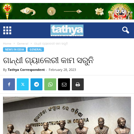
Home
General
ଗାନ୍ଧୀ ଗ୍ୟାଲେରୀ କାମ ସରୁନି
NEWS IN ODIA
GENERAL
ଗାନ୍ଧୀ ଗ୍ୟାଲେରୀ କାମ ସରୁନି
By
Tathya Correspondent
-
February 28, 2023