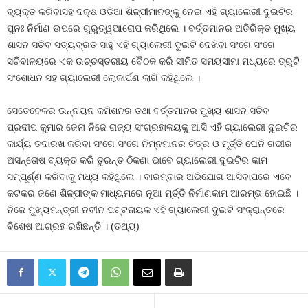
ବ୍ୟକ୍ତ କରିବାସହ ଦକ୍ଷ ଓଡିଆ ଶିଳ୍ପୀମାନଙ୍କୁ ନେଇ ଏହି ଗ୍ୟାଲେରୀ ଦୁଇଟିର
ପୁନଃ ନିର୍ମାଣ ଉପରେ ଗୁରୁତ୍ୱଆରୋପ କରିଥିଲେ । ବର୍ତ୍ତମାନର ଅତିରିକ୍ତ ମୁଖ୍ୟ
ଶାସନ ସଚିବ ସତ୍ୟବ୍ରତ ସାହୁ ଏହି ଗ୍ୟାଲେରୀ ଦୁଇଟି ଦେଖିବା ସଂଗେ ସଂଗେ
ସଚିବାଳୟରେ ଏକ ଉଚ୍ଚସ୍ତରୀୟ ବୈଠକ କରି ସୀମିତ ସମୟସୀମା ମଧ୍ୟରେ ତ୍ରୁଟି
ସଂଶୋଧନ ସହ ଗ୍ୟାଲେରୀ ଲୋକାର୍ପଣ ଲାଗି କହିଥିଲେ ।
ସେତେବେଳର ଉନ୍ନୟନ କମିଶନର ତଥା ବର୍ତ୍ତମାନର ମୁଖ୍ୟ ଶାସନ ସଚିବ
ପ୍ରଦୀପ କୁମାର ଜେନା ନିଜେ ରାଜ୍ୟ ସଂଗ୍ରହାଳୟକୁ ଆସି ଏହି ଗ୍ୟାଲେରୀ ଦୁଇଟିର
କାର୍ଯ୍ୟ ତଦାରଖ କରିବା ସଂଗେ ସଂଗେ ନିମ୍ନମାନର ଚିତ୍ର ଓ ମୂର୍ତ୍ତି ଘେନି ଗଭୀର
ଅସନ୍ତୋଷ ବ୍ୟକ୍ତ କରି ତୁରନ୍ତ ଠିକଣା ଭାବେ ଗ୍ୟାଲେରୀ ଦୁଇଟିର କାମ
ସମ୍ପୂର୍ଣ୍ଣ କରିବାକୁ ମଧ୍ୟ କହିଥିଲେ । ବାରମ୍ବାର ଅଭିଯୋଗ ଆସିବାପରେ ଏବେ
କଟକର ଜଣେ ଶିଳ୍ପୀଙ୍କ ମାଧ୍ୟମରେ ନୂଆ ମୂର୍ତ୍ତି ନିର୍ମାଣକାମ ଆରମ୍ଭ ହୋଇଛି ।
ନିଜେ ମୁଖ୍ୟମନ୍ତ୍ରୀ ନବୀନ ପଟ୍ଟନାୟକ ଏହି ଗ୍ୟାଲେରୀ ଦୁଇଟି ସଂକ୍ରାନ୍ତରେ
ବିଶେଷ ଆଗ୍ରହ ରଖିଛନ୍ତି । (ତଥ୍ୟ)