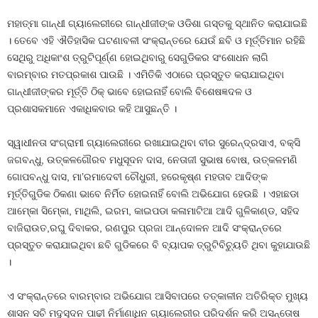
ମହାତ୍ମା ଗାନ୍ଧୀ ଗ୍ୟାଲେରୀରେ ଗାନ୍ଧୀଜୀଙ୍କ ଓଡିଶା ଗସ୍ତକୁ ସ୍ଥାନିତ କରାଯାଇଛି
। ତେବେ ଏହି ଐତିହାସିକ ଘଟଣାବଳୀ ସଂକ୍ରାନ୍ତରେ ଯେଉଁ ଛବି ଓ ମୂର୍ତ୍ତିମାନ ରହିଛି
ସେଥିରୁ ଅଧିକାଂଶ ତ୍ରୁଟିପୂର୍ଣ୍ଣ ହୋଇଥିବାରୁ ସେଗୁଡିକର ସଂଶୋଧନ ଲାଗି
ବାରମ୍ବାର ମତପ୍ରକାଶ ପାଉଛି । ଏମିତିକି ଏଠାରେ ପ୍ରସ୍ତୁତ କରାଯାଇଥିବା
ଗାନ୍ଧୀଜୀଙ୍କର ମୂର୍ତ୍ତି ଠିକ୍‍ ଭାବେ ହୋଇନାହିଁ ବୋଲି ବିଶେଷଜ୍ଞଦଳ ଓ
ପ୍ରଶାସକମାନେ ଏକାଧିକବାର କହି ଆସୁଛନ୍ତି ।
ସ୍ୱାଧୀନତା ସଂଗ୍ରାମୀ ଗ୍ୟାଲେରୀରେ ରଖାଯାଇଥିବା ବୀର ସୁରେନ୍ଦ୍ରସାଏ, ବକ୍ସି
ଜଗବନ୍ଧୁ, ଉତ୍କଳଗୌରବ ମଧୁସୂଦନ ଦାସ, ନେତାଜୀ ସୁଭାଷ ବୋଷ, ଉତ୍କଳମଣି
ଗୋପବନ୍ଧୁ ଦାସ, ମା’ରମାଦେବୀ ଚୌଧୁରୀ, ହରେକୃଷ୍ଣ ମହତାବ ଆଦିଙ୍କ
ମୂର୍ତ୍ତିଗୁଡିକ ଠିକଣା ଭାବେ ନିର୍ମିତ ହୋଇନାହିଁ ବୋଲି ଅଭିଯୋଗ ହେଉଛି । ଏହାଛଡା
ଆମ୍‍କୋ ସିମ୍‍କୋ, ମାଥିଲି, ଇରମ, କାଇପଡା କଳାମାଟିଆ ଆଦି ଗୁଳିକାଣ୍ଡ, ସହିଦ
ବାଜିରାଉତ,ରଘୁ ଦିବାକର, ରଣପୁର ପ୍ରଜା ଆନ୍ଦୋଳନ ଆଦି ସଂକ୍ରାନ୍ତରେ
ପ୍ରସ୍ତୁତ କରାଯାଇଥିବା ଛବି ଗୁଡିକରେ ବି ବ୍ୟାପକ ତ୍ରୁଟିବିଚ୍ୟୁତି ଥିବା କୁହାଯାଉଛି
।
ଏ ସଂକ୍ରାନ୍ତରେ ବାରମ୍ବାର ଅଭିଯୋଗ ଆସିବାପରେ ତତ୍କାଳୀନ ଅତିରିକ୍ତ ମୁଖ୍ୟ
ଶାସନ ସଚି ମଦୁସୂଦନ ପାଢୀ ନିର୍ମାଣାଧିନ ଗ୍ୟାଲେରୀର ପରିଦର୍ଶନ କରି ଅସନ୍ତୋଷ