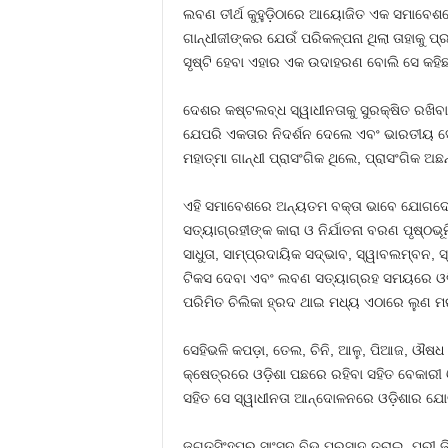
ଲବଣ ତୀର୍ଥ କୁହୁଡ଼ିଠାରେ ଆୟୋଜିତ ଏକ ସମାବେଶରେ
ଗାନ୍ଧୀଜୀଙ୍କର ଯେଉଁ ପରିକଳ୍ପନା ଥିଲା ତାହାକୁ 
ସୃଷ୍ଟି ହେବା ଏହାର ଏକ ଉଦାହରଣ ବୋଲି ସେ କହିଛନ
ଦେଶର କଷ୍ଟଲବ୍ଧ ସ୍ୱାଧୀନତାକୁ ସୁରକ୍ଷିତ ରଖିବା
ଯେପରି ଏକତାର ନିଦର୍ଶନ ଦେଲେ ଏବଂ ଭାରତୀୟ ସେନା
ମହାତ୍ମା ଗାନ୍ଧୀ ପ୍ରାସଂଗିକ ଥିଲେ, ପ୍ରାସଂଗିକ ଅ
ଏହି ସମାବେଶରେ ଅନ୍ୟତମ ବକ୍ତା ଭାବେ ଯୋଗଦେଇ ଗ
ସତ୍ୟାଗ୍ରହୀଙ୍କ କାରା ଓ ନିର୍ଯାତନା ବରଣ ପୃଷ୍ଠଭୂମ
ସାଧୁତା, ସାମ୍ପ୍ରଦାୟିକ ସଦ୍‍ଭାବ, ସ୍ୱାବଲମ୍ବ
ଟିକସ ଦେବା ଏବଂ ଲବଣ ସତ୍ୟାଗ୍ରହ ସମୟରେ ଓଡ଼ିଶ
ପରିମିତ ଚିଲିକା ହ୍ରଦ ଥାଇ ମଧ୍ୟ ଏଠାରେ ଲୁଣ ମର
ସେହିଭଳି କପଡ଼ା, ତେଲ, ଚିନି, ଆଳୁ, ପିଆଜ, ଔଷଧ
କ୍ଷେତ୍ରରେ ଓଡ଼ିଶା ପଛରେ ରହିବା ସହିତ ବେକାରୀ 
ସହିତ ସେ ସ୍ୱାଧୀନତା ଆନ୍ଦୋଳନରେ ଓଡ଼ିଶାର ଯୋଗଦ
ଜଗତସିଂହପୁର ସାଂସଦ ବିଭୂ ପ୍ରସାଦ ତରାଇ, ପୁରୀ 