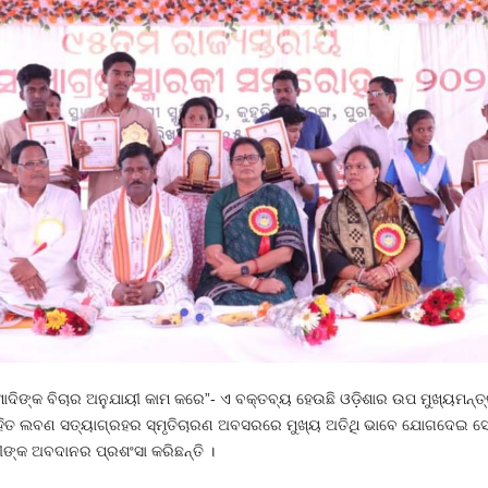
 ମୋଦିଙ୍କ ବିଚାର ଅନୁଯାୟୀ କାମ କରେ”- ଏ ବକ୍ତବ୍ୟ ହେଉଛି ଓଡ଼ିଶାର ଉପ ମୁଖ୍ୟମନ୍ତ୍
ଣ ସହିତ ଲବଣ ସତ୍ୟାଗ୍ରହର ସ୍ମୃତିଚାରଣ ଅବସରରେ ମୁଖ୍ୟ ଅତିଥି ଭାବେ ଯୋଗଦେଇ
ଧୀଙ୍କ ଅବଦାନର ପ୍ରଶଂସା କରିଛନ୍ତି ।