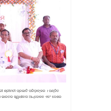
ରୀ ଶ୍ରୀମତୀ ପ୍ରଭାତି ପରିଡ଼ାଙ୍କର । ପଣ୍ଡିତ
 ସେ ଭାରତର ସ୍ୱାଧୀନତା ଆନ୍ଦୋଳନ ଏବଂ ଦେଶର