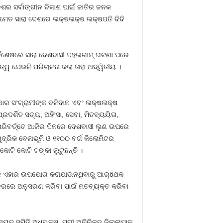
ଶର ସର୍ବାଙ୍ଗୀନ ବିକାଶ ପାଇଁ ଜାତିର ଜନକ
 ସମେତ ସାରା ଦେଶରେ ଲକ୍ଷଲକ୍ଷ ଲକ୍ଷପତି ଦିଦି
ର୍ବିଶେଷରେ ସାରା ଦେଶବାସୀ ପହଲଗାମ୍‍ ଘଟଣା ପରେ
୍ୱ ଯେଭଳି ପରିଚାଳନା କଲା ତାହା ଅଦ୍ୱିତୀୟ ।
ଜାର ସଂଗ୍ରାମୀଙ୍କ ବଳିଦାନ ଏବଂ ଲକ୍ଷଲକ୍ଷ
୍ରଦର୍ଶିତ ସତ୍ୟ, ଅହିଂସା, ସେବା, ମିତବ୍ୟୟିତା,
 ପରିବର୍ତ୍ତେ ଆଜିର ଦିନରେ ଦେଶବାସୀ ଲୁଣ ଉପରେ
୍ରିକ ବେଳାଭୂମି ଓ ୧୧୦୦ ବର୍ଗ କିଲୋମିଟର
ୋଟି କୋଟି ଟଙ୍କା ଲୁଟୁଛନ୍ତି ।
ାବେଳେ ଏହାର ଉପଯୋଗ କରାଯାଉନଥିବାରୁ ଆର୍ôଥକ
ସ୍ତରରେ ଅନୁସରଣ କରିବା ପାଇଁ ମତବ୍ୟକ୍ତ କରିବା
ୟତ ସମିତି ଅଧ୍ୟକ୍ଷ, ପୁରୀ ଅତିରିକ୍ତ ଜିଲ୍ଳାପାଳ