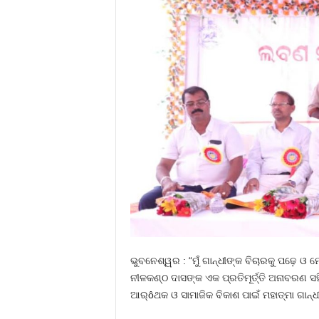
ଭୁବନେଶ୍ୱର : “ମୁଁ ଗାନ୍ଧୀଙ୍କ ବିଚାରକୁ ପଢ଼େ ଓ
ନୀଳକଣ୍ଠ ଦାସଙ୍କ ଏକ ପ୍ରତିମୂର୍ତ୍ତି ଅନାବର
ଆର୍ôଥକ ଓ ସାମାଜିକ ବିକାଶ ପାଇଁ ମହାତ୍ମା ଗାନ୍