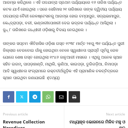
ଆରମ୍ଭ କରିଥିଲେ । ଏହି ପଦଯାତ୍ରା ପ୍ରଥମ ପର୍ଯ୍ୟାୟରେ ୧୬ ତାରିଖ ପର୍ଯ୍ୟନ୍ତ
କଟକ ଯାଏଁ ହୋଇଥିଲା । ପରେ ସେହିମାସ ୨୧ ତାରିଖରେ ତାଙ୍କ ଦ୍ୱିତୀୟ ପର୍ଯ୍ୟାୟ
ପଦଯାତ୍ରା ବୈରୀ ରେଳଷ୍ଟେସନରୁ ଆରମ୍ଭ ହୋଇ ଚମ୍ପାପୁର, ସତ୍ୟଭାମାପୁର,
କେନ୍ଦ୍ରାପଡ଼ା, ବରୀ, ଭଣ୍ଡାରୀପୋଖରୀ ଦେଇ ଭଦ୍ରକ ପର୍ଯ୍ୟନ୍ତ ଆସିଥିଲା ।
ଜୁନ୍‍ ୮ ତାରିଖରେ ଗାନ୍ଧୀଜୀ ଓଡ଼ିଶାରୁ ବିଦାୟ ନେଇଥିଲେ ।
ତାଙ୍କର ସପ୍ତମ ଐତିହାସିକ ଓଡ଼ିଶା ଗସ୍ତ ୧୯୩୮ ମାର୍ଚ୍ଚ ୨୫ରୁ ୩୧ ପର୍ଯ୍ୟନ୍ତ ପୁରୀ
ଜିଲ୍ଲାର ବେରବୋଇ ଗାଁକୁ ହୋଇଥିବା ବେଳେ ସ୍ୱାଧୀନତା ପ୍ରାପ୍ତି ପୂର୍ବରୁ ରେଳ
ଯୋଗେ ଶେଷ ଗସ୍ତ ହୋଇଥିଲା ୧୯୪୬ ଜାନୁଆରୀ ମାସରେ । ଏଥିରୁ ଅନେକ ସ୍ଥାନ
ସହିତ ଇରମ୍‍, ପାପଡ଼ାହାଣ୍ଡି, ମାଥିଲି, ଲୁଣିଆ, କାଇପଡ଼ା, ତୁରିଗଡ଼ିଆ, ନିମାପଡ଼ା
ଆଦି ସ୍ୱାଧୀନତା ସଂଗ୍ରାମରେ ରକ୍ତତୀର୍ଥଗୁଡ଼ିକ ଏହି ପ୍ରାମାଣିକ ଚଳଚ୍ଚିତ୍ରରେ
ସ୍ଥାନ ପାଇଥିବା ଜଣାଯାଇଛି ।(ତଥ୍ୟ)
Previous article
Next article
Revenue Collection
ମଧ୍ୟାହ୍ନ ଭୋଜନରେ ମିଳିବ ମହୁ ଓ
Nosedives
ଛତୁ