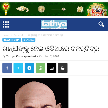
Home
General
ଗାନ୍ଧୀଙ୍କୁ ନେଇ ଓଡ଼ିଆରେ ଚଳଚ୍ଚିତ୍ର
NEWS IN ODIA
GENERAL
ଗାନ୍ଧୀଙ୍କୁ ନେଇ ଓଡ଼ିଆରେ ଚଳଚ୍ଚିତ୍ର
By
Tathya Correspondent
-
October 2, 2020