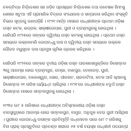
ଚଳଚ୍ଚିତ୍ର ନିର୍ଦ୍ଦେଶନା ସହ ଜଡ଼ିତ ପ୍ରଖ୍ୟାତ ନିର୍ଦ୍ଦେଶକ ତଥା ଗବେଷକ ହିମାଂଶୁ
ଶେଖର ଖଟୁଆ ଏହି ପ୍ରାମାଣିକ ଚିତ୍ରର ସଂଯୋଜନା ଓ ସମ୍ପାଦନା କରିଥିବା ସଂସ୍କୃତି
ବିଭାଗ ସୂତ୍ରରୁ ଜଣାପଡ଼ିଛି । ୧୯୨୧ ମାର୍ଚ୍ଚ ମାସରେ ଗାନ୍ଧୀଜୀଙ୍କ ପ୍ରଥମ ଓଡ଼ିଶା
ଗସ୍ତ କଟକ, ଭଦ୍ରକ, ସାକ୍ଷୀଗୋପାଳ, ପୁରୀ ଓ ବ୍ରହ୍ମପୁରକୁ ହୋଇଥିଲା ।
ସେହିପରି ୧୯୨୫ରେ ତାଙ୍କର ଦ୍ୱିତୀୟ ଗସ୍ତ କଟକକୁ ହୋଇଥିଲା । ପ୍ରଥମ ଗସ୍ତ
ସମୟରେ ଉକ୍ରଳମଣି ଗୋପବନ୍ଧୁ ଦାସ ଓ ଦ୍ୱିତୀୟ ଗସ୍ତ ସମୟରେ ଉକ୍ରଳ
ଗୌରବ ମଧୁସୂଦନ ଦାସ ପ୍ରମୁଖ ଭୂମିକା ଗ୍ରହଣ କରିଥିଲେ ।
ସେହିପରି ୧୯୨୭ରେ ତାଙ୍କର ତୃତୀୟ ଓଡ଼ିଶା ଗସ୍ତ ପାରଳାଖେମୁଣ୍ଡିରେ ଡିସେମ୍ବର
୩ରୁ ଆରମ୍ଭ ହୋଇ ବ୍ରହ୍ମପୁର, ରମ୍ଭା, ବାଣପୁର, ବୋଲଗଡ଼, ପୁରୀ,
ସାକ୍ଷୀଗୋପାଳ, ବାଲେଶ୍ୱର, ସୋର, ପୀରହାଟ, ଚାରବାଟିଆ, କଟକ ଆଦି ସ୍ଥାନକୁ
ଡିସେମ୍ବର ୨୧ ତାରିଖ ପର୍ଯ୍ୟନ୍ତ ଚାଲିଥିଲା । ୧୯୨୮ରେ ଗାନ୍ଧୀଜୀଙ୍କ ଚତୁର୍ଥ ଗସ୍ତ
ଡିସେମ୍ବର ମାସରେ ସମ୍ବଲପୁରକୁ ହୋଇଥିଲା ।
୧୯୩୪ ମେ’ ୫ ତାରିଖରେ ଗାନ୍ଧୀଜୀଙ୍କ ଅବିସ୍ମରଣୀୟ ଓଡ଼ିଶା ଗସ୍ତ
ଝାରସୁଗୁଡ଼ାରେ ଆରମ୍ଭ ହୋଇ ସମ୍ବଲପୁର, ବାମୁର, ଅନୁଗୁଳ ଦେଇ ପୁରୀ ଆସିଥିଲା
। ପୁରୀରେ ଗୋପବନ୍ଧୁ ଦାସଙ୍କ ପ୍ରତିମୂର୍ତ୍ତି ଉନ୍ମୋଚନ ପରେ ମେ’ ୯ ତାରିଖରୁ
ବିନା ପ୍ରାକ୍‍ ପ୍ରସ୍ତୁତିରେ ପ୍ରଚଣ୍ଡ ଖରାରେ ୬୫ ବର୍ଷ ବୟସ୍କ ଗାନ୍ଧୀଜୀ ପଦଯାତ୍ରା