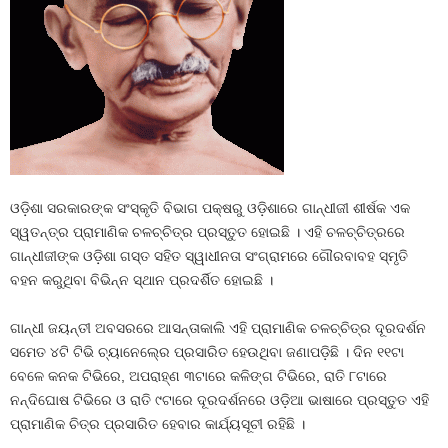
ଓଡ଼ିଶା ସରକାରଙ୍କ ସଂସ୍କୃତି ବିଭାଗ ପକ୍ଷରୁ ଓଡ଼ିଶାରେ ଗାନ୍ଧୀଜୀ ଶୀର୍ଷକ ଏକ
ସ୍ୱତନ୍ତ୍ର ପ୍ରାମାଣିକ ଚଳଚ୍ଚିତ୍ର ପ୍ରସ୍ତୁତ ହୋଇଛି । ଏହି ଚଳଚ୍ଚିତ୍ରରେ
ଗାନ୍ଧୀଜୀଙ୍କ ଓଡ଼ିଶା ଗସ୍ତ ସହିତ ସ୍ୱାଧୀନତା ସଂଗ୍ରାମରେ ଗୌରବାବହ ସ୍ମୃତି
ବହନ କରୁଥିବା ବିଭିନ୍ନ ସ୍ଥାନ ପ୍ରଦର୍ଶିତ ହୋଇଛି ।
ଗାନ୍ଧୀ ଜୟନ୍ତୀ ଅବସରରେ ଆସନ୍ତାକାଲି ଏହି ପ୍ରାମାଣିକ ଚଳଚ୍ଚିତ୍ର ଦୂରଦର୍ଶନ
ସମେତ ୪ଟି ଟିଭି ଚ୍ୟାନେଲ୍‍ରେ ପ୍ରସାରିତ ହେଉଥିବା ଜଣାପଡ଼ିଛି । ଦିନ ୧୧ଟା
ବେଳେ କନକ ଟିଭିରେ, ଅପରାହ୍ଣ ୩ଟାରେ କଳିଙ୍ଗ ଟିଭିରେ, ରାତି ୮ଟାରେ
ନନ୍ଦିଘୋଷ ଟିଭିରେ ଓ ରାତି ୯ଟାରେ ଦୂରଦର୍ଶନରେ ଓଡ଼ିଆ ଭାଷାରେ ପ୍ରସ୍ତୁତ ଏହି
ପ୍ରାମାଣିକ ଚିତ୍ର ପ୍ରସାରିତ ହେବାର କାର୍ଯ୍ୟସୂଚୀ ରହିଛି ।