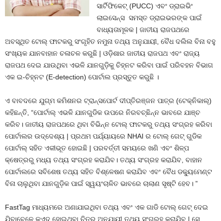
ସାର୍ଟିଫିକେଟ୍ (PUCC) ଏବଂ ଡ୍ରାଇଭିଂ
ଲାଇସେନ୍ସ ସମସ୍ତ ଡ୍ରାଇଭରଙ୍କ ପାଇଁ
ବାଧ୍ୟତାମୂଳକ | ଜାତୀୟ ରାଜପଥରେ
ଅବସ୍ଥିତ ଟୋଲ୍ ଫାଟକରୁ ସଂଗୃହିତ ନମୁନା ତଥ୍ୟ ଅନୁଯାୟୀ, ବୈଧ ଦଲିଲ ବିନା ବହୁ
ସଂଖ୍ୟକ ଯାନବାହାନ ଚଳାଚଳ କରୁଛି | ଓଡ଼ିଶାର ଜାତୀୟ ରାଜପଥ ଏବଂ ରାଜ୍ୟ
ରାଜପଥ ଦେଇ ଯାଉଥିବା ଏଭଳି ଯାନଗୁଡ଼ିକୁ ଚିହ୍ନଟ କରିବା ପାଇଁ ପରିବହନ ବିଭାଗ
ଏକ ଇ-ଚିହ୍ନଟ (E-detection) ପୋର୍ଟାଲ ପ୍ରସ୍ତୁତ କରୁଛି ।
ଏ ବାବଦରେ ଯୁଗ୍ମ କମିଶନର ଟ୍ରାନ୍ସପୋର୍ଟ ଦୀପ୍ତିରଞ୍ଜନ ପାତ୍ର (ଟେକ୍ନିକାଲ୍)
କହିଛନ୍ତି, “ପୋର୍ଟାଲ୍ ଏଭଳି ଯାନଗୁଡିକ ଉପରେ ନିରବଚ୍ଛିନ୍ନ ଭାବରେ ଯାଞ୍ଚ
କରିବ। ଜାତୀୟ ରାଜପଥରେ ଥିବା ବିଭିନ୍ନ ଟୋଲ୍ ଫାଟକରୁ ତଥ୍ୟ ସଂଗ୍ରହ କରିବା
ପୋର୍ଟାଲର ଉଦ୍ଦେଶ୍ୟ | ପ୍ରଥମ ପର୍ଯ୍ୟାୟରେ NHAI ର ଟୋଲ୍ ଗେଟ୍ ଗୁଡିକ
ପୋର୍ଟାଲ୍ ସହିତ ଏକୀଭୂତ ହୋଇଛି | ପରବର୍ତ୍ତୀ ସମୟରେ ଖଣି ଏବଂ ଶିଳ୍ପ
କ୍ଷେତ୍ରରୁ ମଧ୍ୟ ତଥ୍ୟ ସଂଗ୍ରହ କରାଯିବ। ତଥ୍ୟ ସଂଗ୍ରହ କରାଯିବ, ବାହାନ
ପୋର୍ଟାଲରେ ସବିଶେଷ ତଥ୍ୟ ସହିତ ବିଶ୍ଳେଷଣ କରାଯିବ ଏବଂ ବୈଧ ଡକ୍ୟୁମେଣ୍ଟ
ବିନା ଚାଲୁଥିବା ଯାନଗୁଡ଼ିକ ପାଇଁ ସ୍ୱୟଂଚାଳିତ ଭାବରେ ଚାଲାଣ ସୃଷ୍ଟି ହେବ। ”
FastTag ମାଧ୍ୟମରେ ଅଣାଯାଇଥିବା ତଥ୍ୟ ଏବଂ ଏକ ଗାଡି ଟୋଲ୍ ଗେଟ୍ ଦେଇ
ଯିବାବେଳେ କଏଦ ହୋଇଥିବା ଚିତ୍ର ଅନୁଯାୟୀ ତଥ୍ୟ ସଂଗ୍ରହ କରାଯିବ | ସେ