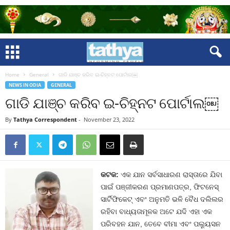
Home
General
ଗାଡି ଯାଞ୍ଚ କରିବ ଇ-ଚିହ୍ନଟ ପୋର୍ଟାଲ￼
NEWS IN ODIA
GENERAL
ଗାଡି ଯାଞ୍ଚ କରିବ ଇ-ଚିହ୍ନଟ ପୋର୍ଟାଲ￼
By
Tathya Correspondent
-
November 23, 2022
କଟକ:
ଏକ ଯାନ ସର୍ବସାଧାରଣ ରାସ୍ତାରେ ଯିବା
ପାଇଁ ପଞ୍ଜୀକରଣ ପ୍ରମାଣପତ୍ର, ଫିଟନେସ୍
ସାର୍ଟିଫିକେଟ୍ ଏବଂ ଅନୁମତି ଭଳି ବୈଧ ଦଲିଲର
ରହିବା ବାଧ୍ୟତାମୂଳକ ଅଟେ ଯଦି ଏହା ଏକ
ପରିବହନ ଯାନ, ତେବେ ବୀମା ଏବଂ ପଲ୍ୟୁସନ