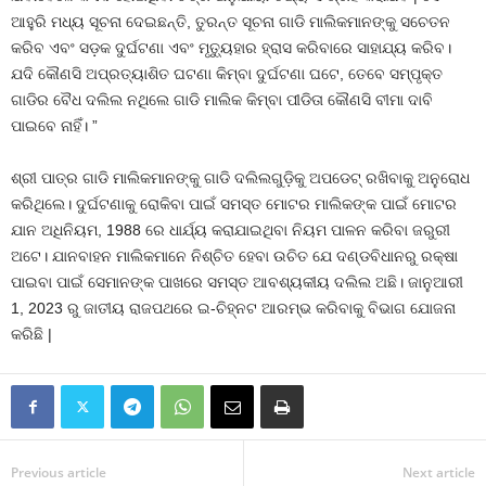
ଆହୁରି ମଧ୍ୟ ସୂଚନା ଦେଇଛନ୍ତି, ତୁରନ୍ତ ସୂଚନା ଗାଡି ମାଲିକମାନଙ୍କୁ ସଚେତନ
କରିବ ଏବଂ ସଡ଼କ ଦୁର୍ଘଟଣା ଏବଂ ମୃତ୍ୟୁହାର ହ୍ରାସ କରିବାରେ ସାହାଯ୍ୟ କରିବ।
ଯଦି କୌଣସି ଅପ୍ରତ୍ୟାଶିତ ଘଟଣା କିମ୍ବା ଦୁର୍ଘଟଣା ଘଟେ, ତେବେ ସମ୍ପୃକ୍ତ
ଗାଡିର ବୈଧ ଦଲିଲ ନଥିଲେ ଗାଡି ମାଲିକ କିମ୍ବା ପୀଡିତା କୌଣସି ବୀମା ଦାବି
ପାଇବେ ନାହିଁ। ”
ଶ୍ରୀ ପାତ୍ର ଗାଡି ମାଲିକମାନଙ୍କୁ ଗାଡି ଦଲିଲଗୁଡ଼ିକୁ ଅପଡେଟ୍ ରଖିବାକୁ ଅନୁରୋଧ
କରିଥିଲେ। ଦୁର୍ଘଟଣାକୁ ରୋକିବା ପାଇଁ ସମସ୍ତ ମୋଟର ମାଲିକଙ୍କ ପାଇଁ ମୋଟର
ଯାନ ଅଧିନିୟମ, 1988 ରେ ଧାର୍ଯ୍ୟ କରାଯାଇଥିବା ନିୟମ ପାଳନ କରିବା ଜରୁରୀ
ଅଟେ। ଯାନବାହନ ମାଲିକମାନେ ନିଶ୍ଚିତ ହେବା ଉଚିତ ଯେ ଦଣ୍ଡବିଧାନରୁ ରକ୍ଷା
ପାଇବା ପାଇଁ ସେମାନଙ୍କ ପାଖରେ ସମସ୍ତ ଆବଶ୍ୟକୀୟ ଦଲିଲ ଅଛି। ଜାନୁଆରୀ
1, 2023 ରୁ ଜାତୀୟ ରାଜପଥରେ ଇ-ଚିହ୍ନଟ ଆରମ୍ଭ କରିବାକୁ ବିଭାଗ ଯୋଜନା
କରିଛି |
Previous article
Next article