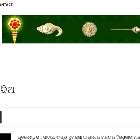
ONTACT
ଦିଅ
ଭୁବନେଶ୍ୱର : ଜାତୀୟ ଖାଦ୍ୟ ସୁରକ୍ଷା ଆଇନରେ ରାଜ୍ୟର ହିତାଧିକାରୀମ