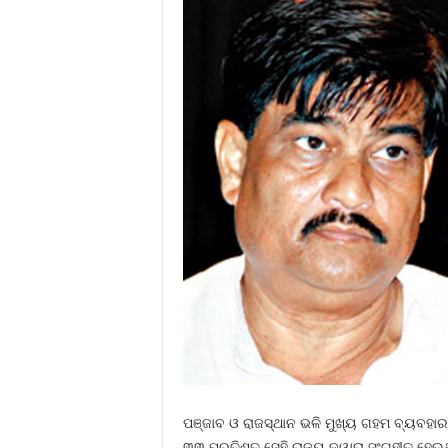
ପଞ୍ଜାବ ଓ ରାଜସ୍ଥାନ ଭଳି ମୁଖ୍ୟ ଗହମ ବ୍ୟବହାର
୩୩ ପ୍ରତିଶତ ସେହି ରାଜ୍ୟ ଦ୍ୱାରା ସଂଗୃହୀତ ହ