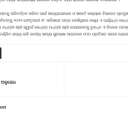
ଅନୁପାତକୁ ପରିବର୍ତ୍ତନ କରିବା ପାଇଁ ଖାଦ୍ୟଯୋଗାଣ ଓ ଖାଉଟି କଲ୍ୟାଣ ବିଭାଗର ପ୍ରମ
ିବଙ୍କୁ ୨୦୨୨ ଫେବୃଆରୀ ୧୮ ତାରିଖରେ ପତ୍ର ଲେଖିଥିଲେ ମଧ୍ୟ ଏ ପର୍ଯ୍ୟନ୍ତ କେନ
ନ୍ତ୍ରୀ ଶ୍ରୀ ସ୍ୱାଇଁ କେନ୍ଦ୍ର ମନ୍ତ୍ରୀ ଶ୍ରୀ ଗୋୟଲଙ୍କୁ ତୁରନ୍ତ ଏ ଦିଗରେ ପ
ପରବର୍ଣ୍ଣିତ ରାଜ୍ୟ ଭଳି ଜାତୀୟ ଖାଦ୍ୟ ସୁରକ୍ଷା ଆଇନରେ ୧୦୦ ପ୍ରତିଶତ ଚାଉଳ ଯୋଗ
କ ଅନୁରୋଧ
ent