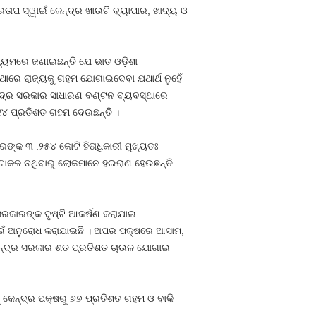
ାପ ସ୍ୱାଇଁ କେନ୍ଦ୍ର ଖାଉଟି ବ୍ୟାପାର, ଖାଦ୍ୟ ଓ
ାଧ୍ୟମରେ ଜଣାଇଛନ୍ତି ଯେ ଭାତ ଓଡ଼ିଶା
ରେ ରାଜ୍ୟକୁ ଗହମ ଯୋଗାଇଦେବା ଯଥାର୍ଥ ନୁହେଁ
ନ୍ଦ୍ର ସରକାର ସାଧାରଣ ବଣ୍ଟନ ବ୍ୟବସ୍ଥାରେ
୪ ପ୍ରତିଶତ ଗହମ ଦେଉଛନ୍ତି ।
ରଙ୍କ ୩ .୨୫୪ କୋଟି ହିତାଧିକାରୀ ମୁଖ୍ୟତଃ
 ଅଟାକଳ ନଥିବାରୁ ଲୋକମାନେ ହଇରାଣ ହେଉଛନ୍ତି
 ସରକାରଙ୍କ ଦୃଷ୍ଟି ଆକର୍ଷଣ କରାଯାଇ
ାଇଁ ଅନୁରୋଧ କରାଯାଇଛି । ଅପର ପକ୍ଷରେ ଆସାମ,
େନ୍ଦ୍ର ସରକାର ଶତ ପ୍ରତିଶତ ଚାଉଳ ଯୋଗାଇ
 କେନ୍ଦ୍ର ପକ୍ଷରୁ ୬୭ ପ୍ରତିଶତ ଗହମ ଓ ବାକି