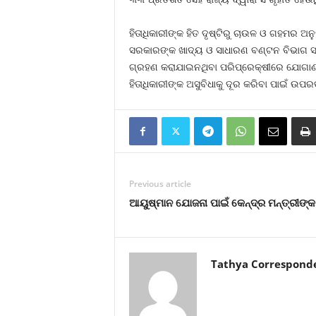
ହିତାଧିକାରୀଙ୍କ ହିତ ଦୃଷ୍ଟିରୁ ଚାଉଳ ଓ ଗହମର 
ସରକାରଙ୍କ ଖାଦ୍ୟ ଓ ସାଧାରଣ ବଣ୍ଟନ ବିଭାଗ ସଚ
ଗ୍ରହଣ କରାଯାଇନଥିବା ପରିପ୍ରେକ୍ଷୀରେ ଯୋଗାଣ ମ
ହିତାଧିକାରୀଙ୍କ ଅସୁବିଧାକୁ ଦୂର କରିବା ପାଇଁ ଉ
Previous article
ଆୟୁଷ୍ମାନ ଯୋଜନା ପାଇଁ କେନ୍ଦ୍ର ମନ୍ତ୍ରୀଙ୍
Tathya Correspond