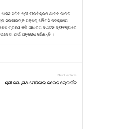
ୁଖ ଶାସନ ସଚିବ ଶ୍ରୀ ବୀରବିକ୍ରମ ଯାଦବ ଭାରତ
୍ଦ୍ର ସରକାରଙ୍କ ପକ୍ଷରୁ କୌଣସି ପଦକ୍ଷେପ
ଦକ୍ଷେପ ଗ୍ରହଣ କରି ସାଧାରଣ ବଣ୍ଟନ ବ୍ୟବସ୍ଥାରେ
ାଇଦେବା ପାଇଁ ଅନୁରୋଧ କରିଛନ୍ତି ।
Next article
ଶ୍ରୀ ଜଗନ୍ନାଥ ମେଡିକାଲ କଲେଜ ଲୋକାର୍ପିତ