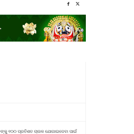
ାନଙ୍କୁ ୧୦୦ ପ୍ରତିଶତ ଚାଉଳ ଯୋଗାଇଦେବା ପାଇଁ