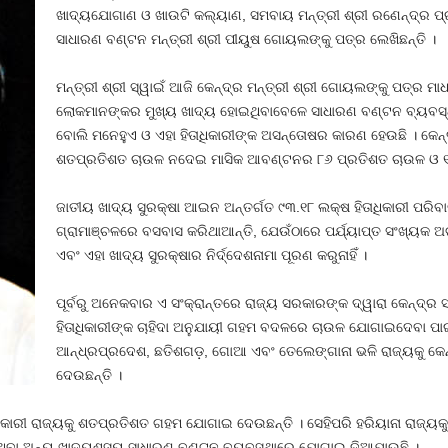
ଖାଦ୍ୟଯୋଗାଣ ଓ ଖାଉଟି କଲ୍ୟାଣ, ସମବାୟ ମନ୍ତ୍ରୀ ଶ୍ରୀ ରଣେନ୍ଦ୍ର ପ୍ରତ
ସାଧାରଣ ବଣ୍ଟନ ମନ୍ତ୍ରୀ ଶ୍ରୀ ପୀୟୁଷ ଗୋୟଲଙ୍କୁ ପତ୍ର ଲେଖିଛନ୍ତି ।
ମନ୍ତ୍ରୀ ଶ୍ରୀ ସ୍ୱାଇଁ ଆଜି କେନ୍ଦ୍ର ମନ୍ତ୍ରୀ ଶ୍ରୀ ଗୋୟଲଙ୍କୁ ପତ୍ର ମ
ଲୋକମାନଙ୍କର ମୁଖ୍ୟ ଖାଦ୍ୟ ହୋଇଥିବାବେଳେ ସାଧାରଣ ବଣ୍ଟନ ବ୍ୟବସ୍ଥା
ବୋଲି ମନେହୁଏ ଓ ଏହା ହିତାଧିକାରୀଙ୍କ ଅସନ୍ତୋଷର କାରଣ ହେଉଛି । କେ
ଶତପ୍ରତିଶତ ଚାଉଳ ନଦେଇ ମାସିକ ଆବଣ୍ଟନର ୮୬ ପ୍ରତିଶତ ଚାଉଳ ଓ ୧
ଜାତୀୟ ଖାଦ୍ୟ ସୁରକ୍ଷା ଆଇନ ଅନ୍ତର୍ଗତ ୯୩.୧୮ ଲକ୍ଷ ହିତାଧିକାରୀ ପରିବା
ଗ୍ରାମାଞ୍ଚଳରେ ବସବାସ କରିଥାଆନ୍ତି, ଯେଉଁଠାରେ ପର୍ଯ୍ୟାପ୍ତ ସଂଖ୍ୟକ
ଏବଂ ଏହା ଖାଦ୍ୟ ସୁରକ୍ଷାର ନିର୍ଦ୍ଦେଶନାମା ପୂରଣ କରୁନାହିଁ ।
ପୂର୍ବରୁ ଅନେକବାର ଏ ସଂକ୍ରାନ୍ତରେ ରାଜ୍ୟ ସରକାରଙ୍କ ଦ୍ୱାରା କେନ୍ଦ୍ର
ହିତାଧିକାରୀଙ୍କ ଚାହିଦା ଅନୁଯାୟୀ ଗହମ ବଦଳରେ ଚାଉଳ ଯୋଗାଇଦେବା ପ
ଆନ୍ଧ୍ରପ୍ରଦେଶ, ଛତିଶଗଡ଼, ଗୋଆ ଏବଂ ତେଲେଙ୍ଗାନା ଭଳି ରାଜ୍ୟକୁ କ
ଦେଉଛନ୍ତି ।
କାରୀ ରାଜ୍ୟକୁ ଶତପ୍ରତିଶତ ଗହମ ଯୋଗାଇ ଦେଉଛନ୍ତି । ସେହିପରି ହରିୟାନା ରାଜ୍ୟକୁ
େଉଥିବା ଅନ୍ୟ ଖାଦ୍ୟଶସ୍ୟ ସାଧାରଣ ବଣ୍ଟନ ବ୍ୟବସ୍ଥାରେ ଯୋଗାଇ ଦିଆଯାଉଛି ।