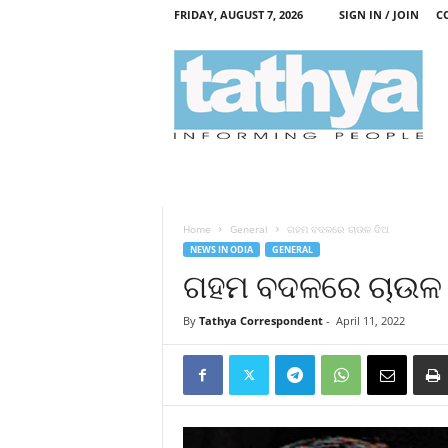
FRIDAY, AUGUST 7, 2026
SIGN IN / JOIN
C
T
a
t
h
y
a
Home
General
ଗହମ ବଦଳରେ ଚାଉଳ ଦିଅ
NEWS IN ODIA
GENERAL
ଗହମ ବଦଳରେ ଚାଉଳ 
By
Tathya Correspondent
-
April 11, 2022